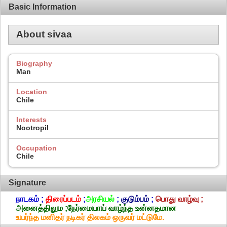
Basic Information
About sivaa
Biography
Man
Location
Chile
Interests
Nootropil
Occupation
Chile
Signature
நாடகம் ;
திரைப்படம்
;
அரசியல்
;
குடும்பம்
;
பொது வாழ்வு ;
அனைத்திலும ;நேர்மையாய் வாழ்ந்த உன்னதமான
உயர்ந்த மனிதர் நடிகர் திலகம் ஒருவர் மட்டுமே.