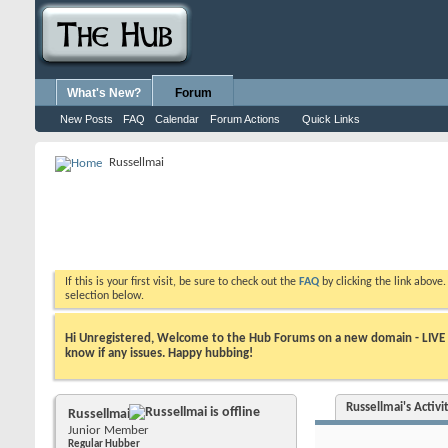
What's New?
Forum
New Posts
FAQ
Calendar
Forum Actions
Quick Links
Russellmai
If this is your first visit, be sure to check out the
FAQ
by clicking the link above
selection below.
Hi Unregistered, Welcome to the Hub Forums on a new domain - LIVE ! A
know if any issues. Happy hubbing!
Russellmai's Activi
Russellmai
Junior Member
Regular Hubber