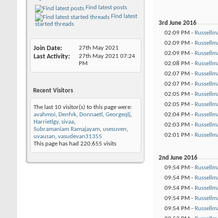
Find latest posts
Find latest
3rd June 2016
started threads
02:09 PM -
Russellm
02:09 PM -
Russellm
Join Date
27th May 2021
02:09 PM -
Russellm
Last Activity
27th May 2021
07:24
02:08 PM -
Russellm
PM
02:07 PM -
Russellm
02:07 PM -
Russellm
Recent Visitors
02:05 PM -
Russellm
02:05 PM -
Russellm
The last 10 visitor(s) to this page were:
02:04 PM -
Russellm
avahmoi
,
Denfvk
,
Donnaetl
,
Georgeqlj
,
Harrietlgy
,
sivaa
,
02:03 PM -
Russellm
Subramaniam Ramajayam
,
usesuven
,
02:01 PM -
Russellm
uvausan
,
vasudevan31355
This page has had
220,655
visits
2nd June 2016
09:54 PM -
Russellm
09:54 PM -
Russellm
09:54 PM -
Russellm
09:54 PM -
Russellm
09:54 PM -
Russellm