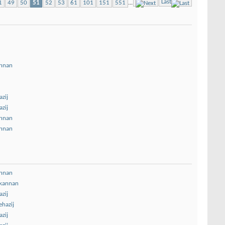
Last
1
49
50
51
52
53
61
101
151
551
...
annan
zij
zij
annan
annan
annan
kannan
zij
ehazij
zij