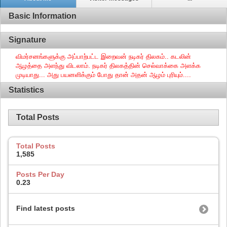
Basic Information
Signature
விமர்சனங்களுக்கு அப்பாற்பட்ட இறைவன் நடிகர் திலகம்.. கடலின்
ஆழத்தை அளந்து விடலாம். நடிகர் திலகத்தின் செல்வாக்கை அளக்க
முடியாது... அது பயனளிக்கும் போது தான் அதன் ஆழம் புரியும்....
Statistics
Total Posts
Total Posts
1,585
Posts Per Day
0.23
Find latest posts