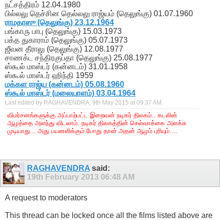
நட்சத்திரம் 12.04.1980
பில்லலு தெச்சின தெல்லலு ராஜ்யம் (தெலுங்கு) 01.07.1960
ராமதாஸு (தெலுங்கு) 23.12.1964
பங்காரு பாபு (தெலுங்கு) 15.03.1973
பக்த துகாராம் (தெலுங்கு) 05.07.1973
ஜீவன தீராலு (தெலுங்கு) 12.08.1977
சாணக்ட சந்திரகுப்தா (தெலுங்கு) 25.08.1977
ஸ்கூல் மாஸ்டர் (கன்னடம்) 31.01.1958
ஸ்கூல் மாஸ்டர் ஹிந்தி 1959
மக்கள ராஜ்ய (கன்னடம்) 05.08.1960
ஸ்கூல் மாஸ்டர் (மலையாளம்) 03.04.1964
Last edited by RAGHAVENDRA; 9th May 2015 at
09:37 AM
.
விமர்சனங்களுக்கு அப்பாற்பட்ட இறைவன் நடிகர் திலகம்.. கடலின்
ஆழத்தை அளந்து விடலாம். நடிகர் திலகத்தின் செல்வாக்கை அளக்க
முடியாது... அது பயனளிக்கும் போது தான் அதன் ஆழம் புரியும்....
RAGHAVENDRA
said:
19th February 2013
06:48 AM
A request to moderators
This thread can be locked once all the films listed above are