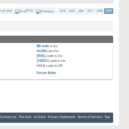
First
9 of 399
...
299
349
389
397
398
399
BB code
is
On
Smilies
are
On
[IMG]
code is
On
[VIDEO]
code is
On
HTML code is
Off
Forum Rules
Contact Us
The Hub
Archive
Privacy Statement
Terms of Service
Top