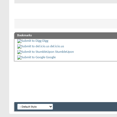
Bookmarks
Digg
del.icio.us
StumbleUpon
Google