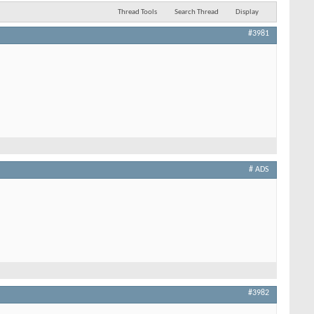
Thread Tools
Search Thread
Display
#3981
# ADS
#3982