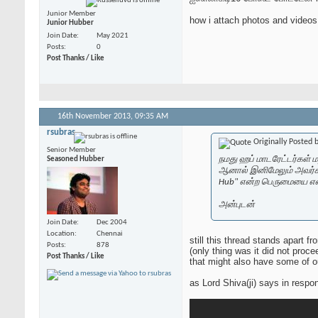
Junior Member
how i attach photos and videos
Junior Hubber
Join Date
May 2021
Posts
0
Post Thanks / Like
16th November 2013,
09:35 AM
rsubras
Originally Posted 
Senior Member
நமது ஹப் மாடரேட்டர்கள் ம
Seasoned Hubber
ஆனால் இனிமேலும் அவர்கள்
Hub" என்ற பெருமையை என்
அன்புடன்
Join Date
Dec 2004
Location
Chennai
still this thread stands apart 
Posts
878
(only thing was it did not proc
Post Thanks / Like
that might also have some of our
as Lord Shiva(ji) says in resp