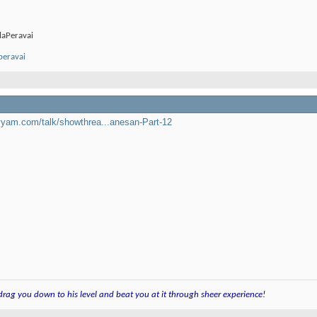
laPeravai
peravai
yam.com/talk/showthrea...anesan-Part-12
 drag you down to his level and beat you at it through sheer experience!