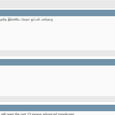
த்ததே இல்லியே.அவுரா ஒப்பன் பண்றாரு
will open the part 13.ippave advanced pannikuren