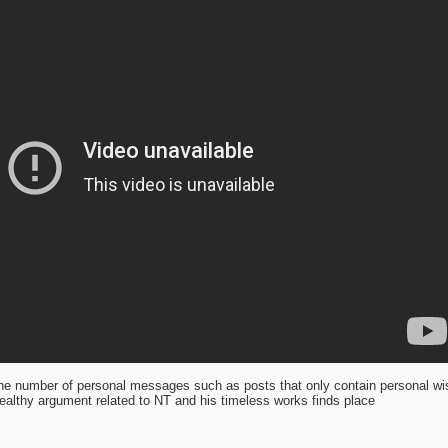
the number of personal messages such as posts that only contain personal wi
lthy argument related to NT and his timeless works finds place