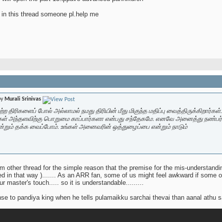
 in this thread someone pl.help me
by
Murali Srinivas
ற்ற திரிகளைப் போல் அல்லாமல் நமது திரியின் மீது மிகுந்த மதிப்பு வைத்திருக்கிறார்க
 அந்தளவிற்கு பொறுமை காப்பார்களா என்பது சந்தேகமே. எனவே அனைத்து நண்பர்களும்
றும் தக்க வைப்போம். உங்கள் அனைவரின் ஒத்துழைப்பை என்றும் நாடும்
from other thread for the simple reason that the premise for the mis-understa
eed in that way
)....... As an ARR fan, some of us might feel awkward if some 
 master's touch..... so it is understandable.........
onse to pandiya king when he tells pulamaikku sarchai thevai than aanal athu 