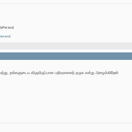
laPeravai
peravai
ைத்து, தங்களுடைய விருவிருப்பான பதிவுகளைத் தருக என்று அழைக்கிறேன்