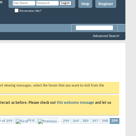
Help
Register
Remember Me?
Advanced Search
tart viewing messages, select the forum that you want to visit from the
teract as before. Please check out
this welcome message
and let us
First
9 of 399
...
299
349
389
397
398
399