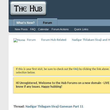
What's New?
Forum
New Posts
FAQ
Calendar
Forum Actions
Quick Links
Forum
Forum Hub Related
Nadigar Thilakam Sivaji and 
If this is your first visit, be sure to check out the
FAQ
by clicking the link above
selection below.
Hi Unregistered, Welcome to the Hub Forums on a new domain - LIVE ! A
know if any issues. Happy hubbing!
Thread:
Nadigar Thilagam Sivaji Ganesan Part 11