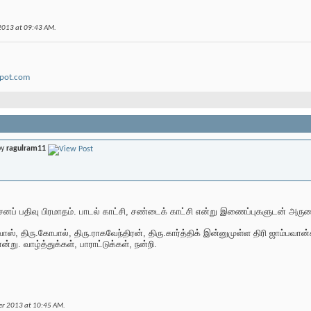
 2013 at
09:43 AM
.
spot.com
by
ragulram11
்சனப் பதிவு பிரமாதம். பாடல் காட்சி, சண்டைக் காட்சி என்று இணைப்புகளுடன் அரு
ிவாஸ், திரு.கோபால், திரு.ராகவேந்திரன், திரு.கார்த்திக் இன்னுமுள்ள திரி ஜாம்பவ
ு. வாழ்த்துக்கள், பாராட்டுக்கள், நன்றி.
er 2013 at
10:45 AM
.