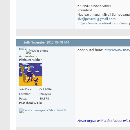
K.CHANDRASEKARAN
President
Nadigarthilagam Sivaji Samoogana
sivajiperavai@gmail.com
https://www.facebook.com/sivaji.
26th November 2013,
06:48 AM
NOV
continued here:
http://www.may
Administrator
Platinum Hubber
Join Date
Oct 2004
Location
Malaysia
Posts
30,578
Post Thanks / Like
Never argue with a fool or he will