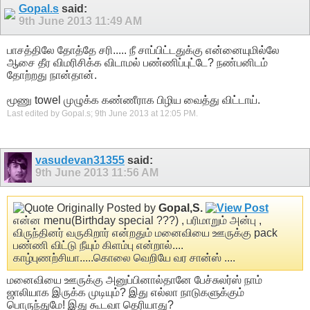
Gopal.s
said:
9th June 2013
11:49 AM
பாசத்திலே தோத்தே சரி..... நீ சாப்பிட்டதுக்கு என்னையுமில்லே
ஆசை தீர விமரிசிக்க விடாமல் பண்ணிப்புட்டே? நண்பனிடம்
தோற்றது நான்தான்.
மூணு towel முழுக்க கண்ணீராக பிழிய வைத்து விட்டாய்.
Last edited by Gopal.s; 9th June 2013 at
12:05 PM
.
vasudevan31355
said:
9th June 2013
11:56 AM
Originally Posted by
Gopal,S.
என்ன menu(Birthday special ???) , பரிமாறும் அன்பு ,
விருந்தினர் வருகிறார் என்றதும் மனைவியை ஊருக்கு pack
பண்ணி விட்டு நீயும் கிளம்பு என்றால்....
காழ்புணற்சியா.....கொலை வெறியே வர சான்ஸ் ....
மனைவியை ஊருக்கு அனுப்பினால்தானே பேச்சுலர்ஸ் நாம்
ஜாலியாக இருக்க முடியும்? இது எல்லா நாடுகளுக்கும்
பொருந்துமே! இது கூடவா தெரியாது?