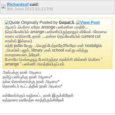
Richardsof
said:
9th June 2013
03:13 PM
Originally Posted by
Gopal,S.
ஆமாம் ,பெரிசா ஏதோ arrange பண்ணின மாதிரி...
(நெய்வேலியில் arrange பண்ணியிருந்தாலும் விவேக் -கோவை
சரளா எபிசொடேதான் ....என்ன நெய்வேலியில் current cut
சான்ஸ் இல்லை)
சுற்றி pubs வேறு ...வெறுப்பேற்றாதே!!!!எதோ என் nostalgia
..மெயின் பஜார், library ,என் school என்று பார்த்து
சமாதானமடைந்தேன்.
பேசாமே பெங்களுரு போயிருந்தா கவர்ச்சி வில்லன் பெரிசா "
arrange " பண்ணி அசத்தியிருப்பார்.
அன்புக்கு நான் அடிமை
தமிழ் பண்புக்கு நான் அடிமை*
நல்ல கொள்கைக்கு நான் அடிமை*
தொண்டர் கூட்டத்தில் நான் அடிமை*
எல்லோர்க்கும் வழிகாட்ட நான் இருக்கிறேன்
வந்தாரை வரவேற்க காத்திருக்கிறேன்