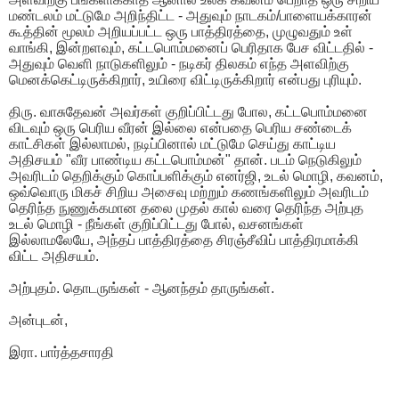
மண்டலம் மட்டுமே அறிந்திட்ட - அதுவும் நாடகம்/பாளையக்காரன்
கூத்தின் மூலம் அறியப்பட்ட ஒரு பாத்திரத்தை, முழுவதும் உள்
வாங்கி, இன்றளவும், கட்டபொம்மனைப் பெரிதாக பேச விட்டதில் -
அதுவும் வெளி நாடுகளிலும் - நடிகர் திலகம் எந்த அளவிற்கு
மெனக்கெட்டிருக்கிறார், உயிரை விட்டிருக்கிறார் என்பது புரியும்.
திரு. வாசுதேவன் அவர்கள் குறிப்பிட்டது போல, கட்டபொம்மனை
விடவும் ஒரு பெரிய வீரன் இல்லை என்பதை பெரிய சண்டைக்
காட்சிகள் இல்லாமல், நடிப்பினால் மட்டுமே செய்து காட்டிய
அதிசயம் "வீர பாண்டிய கட்டபொம்மன்" தான். படம் நெடுகிலும்
அவரிடம் தெறிக்கும் கொப்பளிக்கும் எனர்ஜி, உடல் மொழி, கவனம்,
ஒவ்வொரு மிகச் சிறிய அசைவு மற்றும் கணங்களிலும் அவரிடம்
தெரிந்த நுணுக்கமான தலை முதல் கால் வரை தெரிந்த அற்புத
உடல் மொழி - நீங்கள் குறிப்பிட்டது போல், வசனங்கள்
இல்லாமலேயே, அந்தப் பாத்திரத்தை சிரஞ்சீவிப் பாத்திரமாக்கி
விட்ட அதிசயம்.
அற்புதம். தொடருங்கள் - ஆனந்தம் தாருங்கள்.
அன்புடன்,
இரா. பார்த்தசாரதி