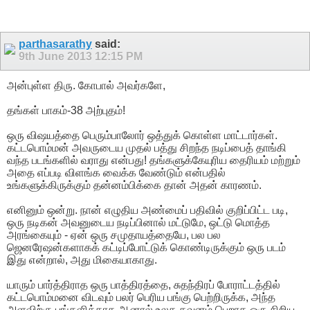
parthasarathy
said:
9th June 2013
12:15 PM
அன்புள்ள திரு. கோபால் அவர்களே,
தங்கள் பாகம்-38 அற்புதம்!
ஒரு விஷயத்தை பெரும்பாலோர் ஒத்துக் கொள்ள மாட்டார்கள்.
கட்டபொம்மன் அவருடைய முதல் பத்து சிறந்த நடிப்பைத் தாங்கி
வந்த படங்களில் வராது என்பது! தங்களுக்கேயுரிய தைரியம் மற்றும்
அதை எப்படி விளங்க வைக்க வேண்டும் என்பதில்
உங்களுக்கிருக்கும் தன்னம்பிக்கை தான் அதன் காரணம்.
எனினும் ஒன்று. நான் எழுதிய அண்மைப் பதிவில் குறிப்பிட்ட படி,
ஒரு நடிகன் அவனுடைய நடிப்பினால் மட்டுமே, ஒட்டு மொத்த
அரங்கையும் - ஏன் ஒரு சமுதாயத்தையே, பல பல
ஜெனரேஷன்களாகக் கட்டிப்போட்டுக் கொண்டிருக்கும் ஒரு படம்
இது என்றால், அது மிகையாகாது.
யாரும் பார்த்திராத ஒரு பாத்திரத்தை, சுதந்திரப் போராட்டத்தில்
கட்டபொம்மனை விடவும் பலர் பெரிய பங்கு பெற்றிருக்க, அந்த
அளவிற்கு பங்களிக்காத ஆனால் உலக கவனம் பெறாத ஒரு சிறிய