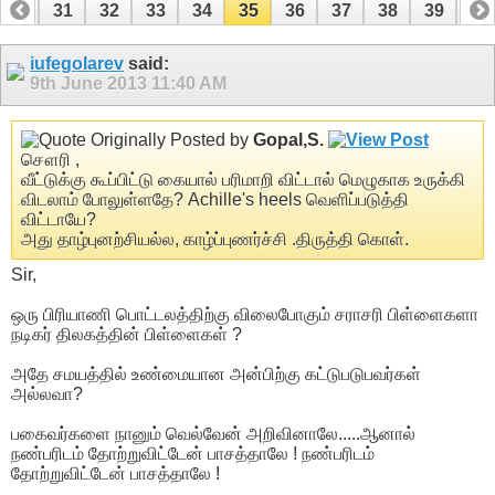
30
31
32
33
34
35
36
37
38
39
40
50
51
iufegolarev
said:
9th June 2013
11:40 AM
Originally Posted by
Gopal,S.
சௌரி ,
வீட்டுக்கு கூப்பிட்டு கையால் பரிமாறி விட்டால் மெழுகாக உருக்கி
விடலாம் போலுள்ளதே? Achille's heels வெளிப்படுத்தி
விட்டாயே?
அது தாழ்புனற்சியல்ல, காழ்ப்புணர்ச்சி .திருத்தி கொள்.
Sir,
ஒரு பிரியாணி பொட்டலத்திற்கு விலைபோகும் சராசரி பிள்ளைகளா
நடிகர் திலகத்தின் பிள்ளைகள் ?
அதே சமயத்தில் உண்மையான அன்பிற்கு கட்டுபடுபவர்கள்
அல்லவா?
பகைவர்களை நானும் வெல்வேன் அறிவினாலே.....ஆனால்
நண்பரிடம் தோற்றுவிட்டேன் பாசத்தாலே ! நண்பரிடம்
தோற்றுவிட்டேன் பாசத்தாலே !