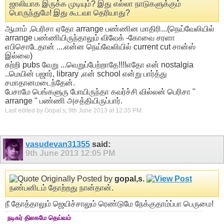
ஜாலியாக இருக்க முடியும்? இது எல்லா நாடுகளுக்கும்
பொருந்துமே! இது கூடவா தெரியாது?
ஆமாம் ,பெரிசா ஏதோ arrange பண்ணின மாதிரி...(நெய்வேலியில்
arrange பண்ணியிருந்தாலும் விவேக் -கோவை சரளா
எபிசொடேதான் ....என்ன நெய்வேலியில் current cut சான்ஸ்
இல்லை)
சுற்றி pubs வேறு ...வெறுப்பேற்றாதே!!!!எதோ என் nostalgia
..மெயின் பஜார், library ,என் school என்று பார்த்து
சமாதானமடைந்தேன்.
பேசாமே பெங்களுரு போயிருந்தா கவர்ச்சி வில்லன் பெரிசா "
arrange " பண்ணி அசத்தியிருப்பார்.
Last edited by Gopal.s; 9th June 2013 at
12:35 PM
.
vasudevan31355
said:
9th June 2013
12:05 PM
Originally Posted by
gopal,s.
நண்பனிடம் தோற்றது நான்தான்.
நீ தோத்தாலும் ஜெயிச்சாலும் ரெண்டுமே நேக்குதாம்ப்பா பெருமை!
நடிகர் திலகமே தெய்வம்