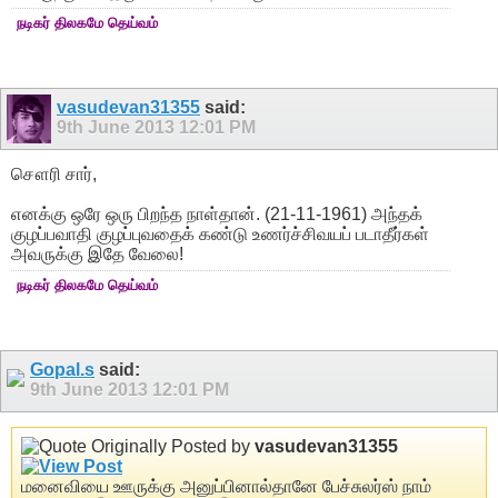
நடிகர் திலகமே தெய்வம்
vasudevan31355
said:
9th June 2013
12:01 PM
சௌரி சார்,
எனக்கு ஒரே ஒரு பிறந்த நாள்தான். (21-11-1961) அந்தக்
குழப்பவாதி குழப்புவதைக் கண்டு உணர்ச்சிவயப் படாதீர்கள்
அவருக்கு இதே வேலை!
நடிகர் திலகமே தெய்வம்
Gopal.s
said:
9th June 2013
12:01 PM
Originally Posted by
vasudevan31355
மனைவியை ஊருக்கு அனுப்பினால்தானே பேச்சுலர்ஸ் நாம்