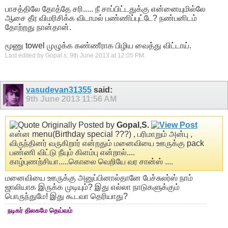
பாசத்திலே தோத்தே சரி..... நீ சாப்பிட்டதுக்கு என்னையுமில்லே
ஆசை தீர விமரிசிக்க விடாமல் பண்ணிப்புட்டே? நண்பனிடம்
தோற்றது நான்தான்.
மூணு towel முழுக்க கண்ணீராக பிழிய வைத்து விட்டாய்.
Last edited by Gopal.s; 9th June 2013 at
12:05 PM
.
vasudevan31355
said:
9th June 2013
11:56 AM
Originally Posted by
Gopal,S.
என்ன menu(Birthday special ???) , பரிமாறும் அன்பு ,
விருந்தினர் வருகிறார் என்றதும் மனைவியை ஊருக்கு pack
பண்ணி விட்டு நீயும் கிளம்பு என்றால்....
காழ்புணற்சியா.....கொலை வெறியே வர சான்ஸ் ....
மனைவியை ஊருக்கு அனுப்பினால்தானே பேச்சுலர்ஸ் நாம்
ஜாலியாக இருக்க முடியும்? இது எல்லா நாடுகளுக்கும்
பொருந்துமே! இது கூடவா தெரியாது?
நடிகர் திலகமே தெய்வம்