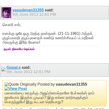
vasudevan31355
said:
9th June 2013
12:01 PM
சௌரி சார்,
எனக்கு ஒரே ஒரு பிறந்த நாள்தான். (21-11-1961) அந்தக்
குழப்பவாதி குழப்புவதைக் கண்டு உணர்ச்சிவயப் படாதீர்கள்
அவருக்கு இதே வேலை!
நடிகர் திலகமே தெய்வம்
Gopal.s
said:
9th June 2013
12:01 PM
Originally Posted by
vasudevan31355
மனைவியை ஊருக்கு அனுப்பினால்தானே பேச்சுலர்ஸ் நாம்
ஜாலியாக இருக்க முடியும்? இது எல்லா நாடுகளுக்கும்
பொருந்துமே! இது கூடவா தெரியாது?