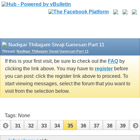
Nadigar Thilagam Sivaji Ganesan Part 11
Thread:
Nadigar Thilagam Sivaji Ganesan Part 11
If this is your first visit, be sure to check out the
FAQ
by
clicking the link above. You may have to
register
before
you can post: click the register link above to proceed. To
start viewing messages, select the forum that you want to
visit from the selection below.
Tags:
None
30
31
32
33
34
35
36
37
38
39
40
50
51