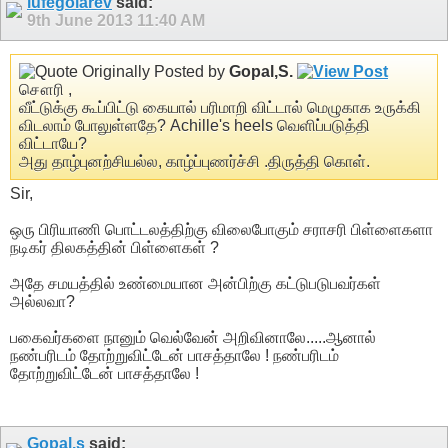
iufegolarev
said:
9th June 2013
11:40 AM
Originally Posted by
Gopal,S.
சௌரி ,
வீட்டுக்கு கூப்பிட்டு கையால் பரிமாறி விட்டால் மெழுகாக உருக்கி
விடலாம் போலுள்ளதே? Achille's heels வெளிப்படுத்தி
விட்டாயே?
அது தாழ்புனற்சியல்ல, காழ்ப்புணர்ச்சி .திருத்தி கொள்.
Sir,
ஒரு பிரியாணி பொட்டலத்திற்கு விலைபோகும் சராசரி பிள்ளைகளா
நடிகர் திலகத்தின் பிள்ளைகள் ?
அதே சமயத்தில் உண்மையான அன்பிற்கு கட்டுபடுபவர்கள்
அல்லவா?
பகைவர்களை நானும் வெல்வேன் அறிவினாலே.....ஆனால்
நண்பரிடம் தோற்றுவிட்டேன் பாசத்தாலே ! நண்பரிடம்
தோற்றுவிட்டேன் பாசத்தாலே !
Gopal.s
said: