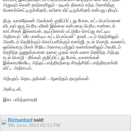
அதுவும் வெளி நாடுகளிலும் - நடிகர் திலகம் எந்த அளவிற்கு
மெனக்கெட்டிருக்கிறார், உயிரை விட்டிருக்கிறார் என்பது புரியும்.
திரு. வாசுதேவன் அவர்கள் குறிப்பிட்டது போல, கட்டபொம்மனை
விடவும் ஒரு பெரிய வீரன் இல்லை என்பதை பெரிய சண்டைக்
காட்சிகள் இல்லாமல், நடிப்பினால் மட்டுமே செய்து காட்டிய
அதிசயம் "வீர பாண்டிய கட்டபொம்மன்" தான். படம் நெடுகிலும்
அவரிடம் தெறிக்கும் கொப்பளிக்கும் எனர்ஜி, உடல் மொழி, கவனம்,
ஒவ்வொரு மிகச் சிறிய அசைவு மற்றும் கணங்களிலும் அவரிடம்
தெரிந்த நுணுக்கமான தலை முதல் கால் வரை தெரிந்த அற்புத
உடல் மொழி - நீங்கள் குறிப்பிட்டது போல், வசனங்கள்
இல்லாமலேயே, அந்தப் பாத்திரத்தை சிரஞ்சீவிப் பாத்திரமாக்கி
விட்ட அதிசயம்.
அற்புதம். தொடருங்கள் - ஆனந்தம் தாருங்கள்.
அன்புடன்,
இரா. பார்த்தசாரதி
Richardsof
said:
9th June 2013
03:13 PM