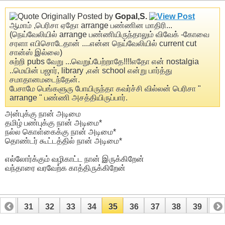
Originally Posted by
Gopal,S.
ஆமாம் ,பெரிசா ஏதோ arrange பண்ணின மாதிரி...
(நெய்வேலியில் arrange பண்ணியிருந்தாலும் விவேக் -கோவை
சரளா எபிசொடேதான் ....என்ன நெய்வேலியில் current cut
சான்ஸ் இல்லை)
சுற்றி pubs வேறு ...வெறுப்பேற்றாதே!!!!எதோ என் nostalgia
..மெயின் பஜார், library ,என் school என்று பார்த்து
சமாதானமடைந்தேன்.
பேசாமே பெங்களுரு போயிருந்தா கவர்ச்சி வில்லன் பெரிசா "
arrange " பண்ணி அசத்தியிருப்பார்.
அன்புக்கு நான் அடிமை
தமிழ் பண்புக்கு நான் அடிமை*
நல்ல கொள்கைக்கு நான் அடிமை*
தொண்டர் கூட்டத்தில் நான் அடிமை*
எல்லோர்க்கும் வழிகாட்ட நான் இருக்கிறேன்
வந்தாரை வரவேற்க காத்திருக்கிறேன்
30
31
32
33
34
35
36
37
38
39
40