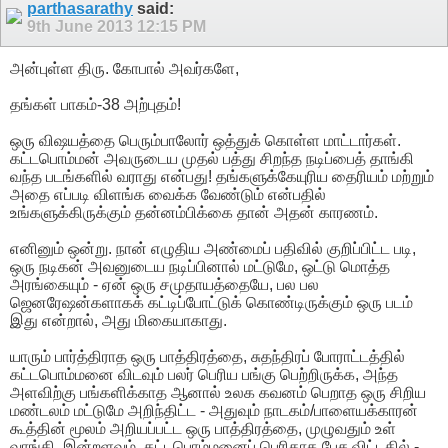
parthasarathy
said:
9th June 2013
12:15 PM
அன்புள்ள திரு. கோபால் அவர்களே,
தங்கள் பாகம்-38 அற்புதம்!
ஒரு விஷயத்தை பெரும்பாலோர் ஒத்துக் கொள்ள மாட்டார்கள்.
கட்டபொம்மன் அவருடைய முதல் பத்து சிறந்த நடிப்பைத் தாங்கி
வந்த படங்களில் வராது என்பது! தங்களுக்கேயுரிய தைரியம் மற்றும்
அதை எப்படி விளங்க வைக்க வேண்டும் என்பதில்
உங்களுக்கிருக்கும் தன்னம்பிக்கை தான் அதன் காரணம்.
எனினும் ஒன்று. நான் எழுதிய அண்மைப் பதிவில் குறிப்பிட்ட படி,
ஒரு நடிகன் அவனுடைய நடிப்பினால் மட்டுமே, ஒட்டு மொத்த
அரங்கையும் - ஏன் ஒரு சமுதாயத்தையே, பல பல
ஜெனரேஷன்களாகக் கட்டிப்போட்டுக் கொண்டிருக்கும் ஒரு படம்
இது என்றால், அது மிகையாகாது.
யாரும் பார்த்திராத ஒரு பாத்திரத்தை, சுதந்திரப் போராட்டத்தில்
கட்டபொம்மனை விடவும் பலர் பெரிய பங்கு பெற்றிருக்க, அந்த
அளவிற்கு பங்களிக்காத ஆனால் உலக கவனம் பெறாத ஒரு சிறிய
மண்டலம் மட்டுமே அறிந்திட்ட - அதுவும் நாடகம்/பாளையக்காரன்
கூத்தின் மூலம் அறியப்பட்ட ஒரு பாத்திரத்தை, முழுவதும் உள்
வாங்கி, இன்றளவும், கட்டபொம்மனைப் பெரிதாக பேச விட்டதில் -