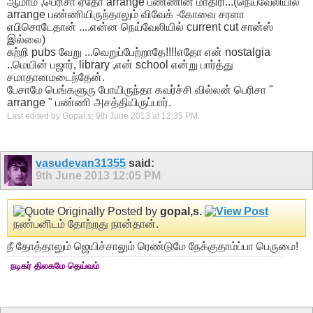
ஆமாம் ,பெரிசா ஏதோ arrange பண்ணின மாதிரி...(நெய்வேலியில்
arrange பண்ணியிருந்தாலும் விவேக் -கோவை சரளா
எபிசொடேதான் ....என்ன நெய்வேலியில் current cut சான்ஸ்
இல்லை)
சுற்றி pubs வேறு ...வெறுப்பேற்றாதே!!!!எதோ என் nostalgia
..மெயின் பஜார், library ,என் school என்று பார்த்து
சமாதானமடைந்தேன்.
பேசாமே பெங்களுரு போயிருந்தா கவர்ச்சி வில்லன் பெரிசா "
arrange " பண்ணி அசத்தியிருப்பார்.
Last edited by Gopal.s; 9th June 2013 at
12:35 PM
.
vasudevan31355
said:
9th June 2013
12:05 PM
Originally Posted by
gopal,s.
நண்பனிடம் தோற்றது நான்தான்.
நீ தோத்தாலும் ஜெயிச்சாலும் ரெண்டுமே நேக்குதாம்ப்பா பெருமை!
நடிகர் திலகமே தெய்வம்