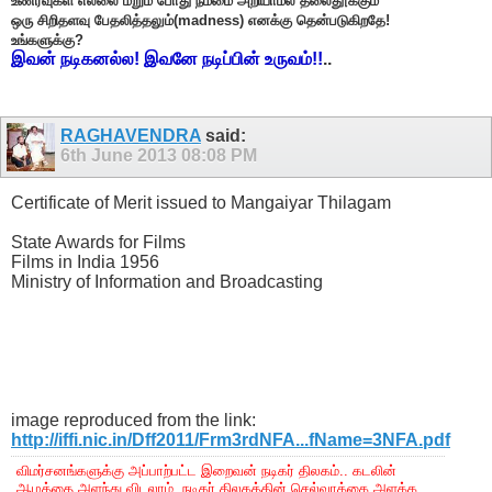
உணர்வுகள் எல்லை மீறும் போது நம்மை அறியாமல் தலைதூக்கும்
ஒரு சிறிதளவு பேதலித்தலும்(madness) எனக்கு தென்படுகிறதே!
உங்களுக்கு?
இவன் நடிகனல்ல! இவனே நடிப்பின் உருவம்!!
..
RAGHAVENDRA
said:
6th June 2013
08:08 PM
Certificate of Merit issued to Mangaiyar Thilagam
State Awards for Films
Films in India 1956
Ministry of Information and Broadcasting
image reproduced from the link:
http://iffi.nic.in/Dff2011/Frm3rdNFA...fName=3NFA.pdf
விமர்சனங்களுக்கு அப்பாற்பட்ட இறைவன் நடிகர் திலகம்.. கடலின்
ஆழத்தை அளந்து விடலாம். நடிகர் திலகத்தின் செல்வாக்கை அளக்க