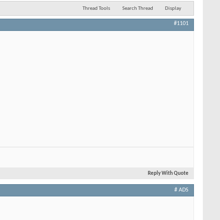
Thread Tools
Search Thread
Display
#1101
Reply With Quote
# ADS