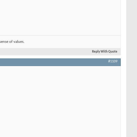
sense of values.
Reply With Quote
#1109