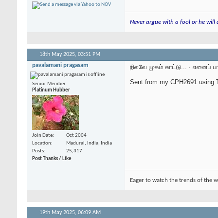
Never argue with a fool or he will
18th May 2025,
03:51 PM
pavalamani pragasam
நிலவே முகம் காட்டு... · எனைப் பார
Sent from my CPH2691 using T
Senior Member
Platinum Hubber
Join Date
Oct 2004
Location
Madurai, India, India
Posts
25,317
Post Thanks / Like
Eager to watch the trends of the w
19th May 2025,
06:09 AM