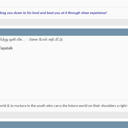
 drag you down to his level and beat you at it through sheer experience!
்த்து ஒளி வீசு... · அலை போல் சுதி மீட்டு
apatalk
orld & to nurture in the youth who carry the future world on their shoulders a right 