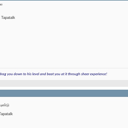
லே
 Tapatalk
 drag you down to his level and beat you at it through sheer experience!
யுண்டு
apatalk