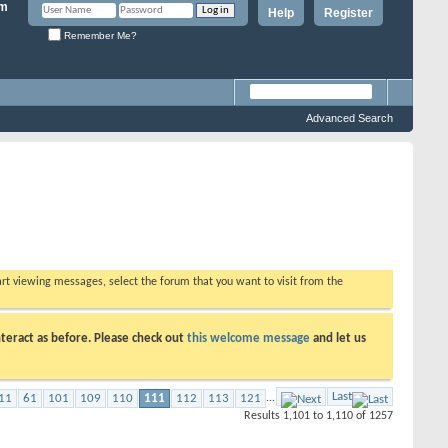
Help
Register
Remember Me?
Advanced Search
tart viewing messages, select the forum that you want to visit from the
teract as before. Please check out
this welcome message
and let us
Last
11
61
101
109
110
111
112
113
121
...
Results 1,101 to 1,110 of 1257