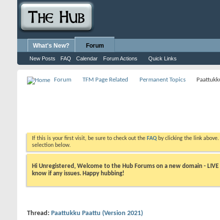
What's New?
Forum
New Posts
FAQ
Calendar
Forum Actions
Quick Links
Forum
TFM Page Related
Permanent Topics
Paattukk
If this is your first visit, be sure to check out the
FAQ
by clicking the link above
selection below.
Hi Unregistered, Welcome to the Hub Forums on a new domain - LIVE ! A
know if any issues. Happy hubbing!
Thread:
Paattukku Paattu (Version 2021)