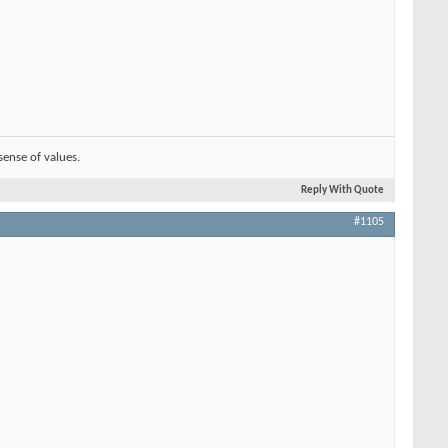
sense of values.
Reply With Quote
#1105