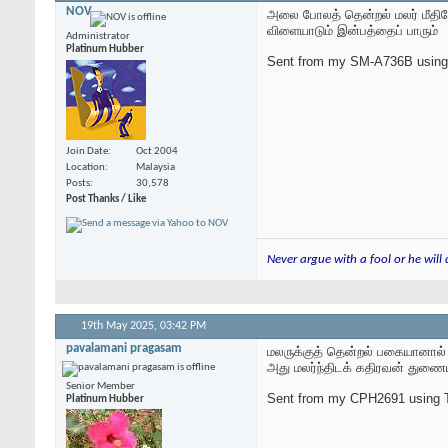
NOV
அலை போலத் தென்றல் மலர் மீதி
விளையாடும் இன்பத்தைப் பாரும்
Administrator
Platinum Hubber
Sent from my SM-A736B using
Join Date
Oct 2004
Location
Malaysia
Posts
30,578
Post Thanks / Like
Never argue with a fool or he will
19th May 2025,
03:42 PM
pavalamani pragasam
மலருக்குத் தென்றல் பகையானால்
அது மலர்ந்திடக் கதிரவன் துணை
Senior Member
Sent from my CPH2691 using T
Platinum Hubber