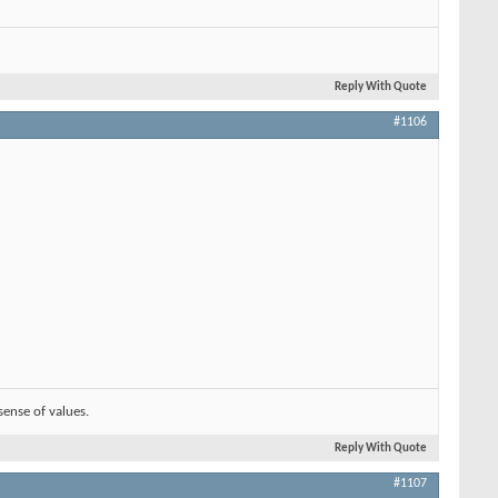
Reply With Quote
#1106
sense of values.
Reply With Quote
#1107