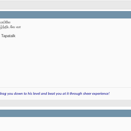
 மயிலே
ழ்ந்திடவே வா
 Tapatalk
 drag you down to his level and beat you at it through sheer experience!