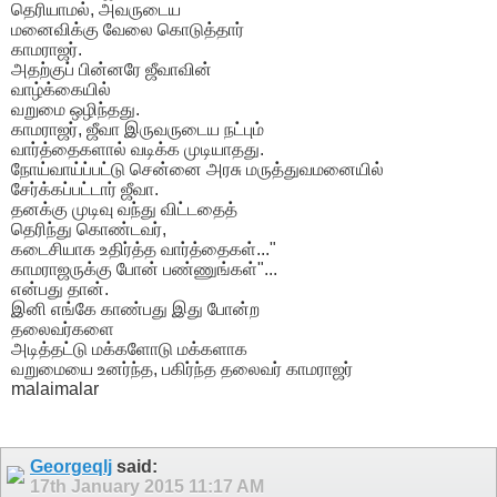
தெரியாமல், அவருடைய
மனைவிக்கு வேலை கொடுத்தார்
காமராஜர்.
அதற்குப் பின்னரே ஜீவாவின்
வாழ்க்கையில்
வறுமை ஒழிந்தது.
காமராஜர், ஜீவா இருவருடைய நட்பும்
வார்த்தைகளால் வடிக்க முடியாதது.
நோய்வாய்ப்பட்டு சென்னை அரசு மருத்துவமனையில்
சேர்க்கப்பட்டார் ஜீவா.
தனக்கு முடிவு வந்து விட்டதைத்
தெரிந்து கொண்டவர்,
கடைசியாக உதிர்த்த வார்த்தைகள்..."
காமராஜருக்கு போன் பண்ணுங்கள்"...
என்பது தான்.
இனி எங்கே காண்பது இது போன்ற
தலைவர்களை
அடித்தட்டு மக்களோடு மக்களாக
வறுமையை உனர்ந்த, பகிர்ந்த தலைவர் காமராஜர்
malaimalar
Georgeqlj
said:
17th January 2015
11:17 AM