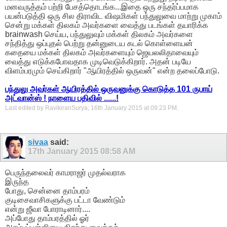
மனவருத்தம் பற்றி பேசத்தொடங்க...இதை ஒரு சந்தர்ப்பமாக
பயன்படுத்தி ஒரு சில திராவிட விஷமிகள் பந்துலுவை மாற்று முகாம்
சென்று மக்கள் திலகம் அவர்களை வைத்து படங்கள் தயாரிக்க
brainwash செய்ய, பந்துலுவும் மக்கள் திலகம் அவர்களை
சந்தித்து ஒப்புதல் பெற்று தன்னுடைய கடல் கொள்ளையன்
கதையை மக்கள் திலகம் அவர்களையும் ஜெயலலிதாவையும்
வைத்து எடுக்கபோவதாக முடிவெடுக்கிறார். அதன் படியே
விளம்பரமும் செய்கிறார் "ஆயிரத்தில் ஒருவன்" என்ற தலைப்போடு.
பந்துலு அவர்கள் ஆயிரத்தில் ஒருவனுக்கு கொடுத்த 101 ருபாய்
அட்வான்ஸ் ! நாளைய பதிவில் ......!
Last edited by RavikiranSurya; 16th January 2015 at
09:23 PM
.
sivaa
said:
17th January 2015
08:58 AM
பெருந்தலைவர் காமராஜர் முதல்வராக
இருந்த
போது, சென்னை தாம்பரம்
குடிசைவாசிகளுக்கு பட்டா வேண்டும்
என்று ஜீவா போராடினார்....
அப்போது தாம்பரத்தில் ஓர்