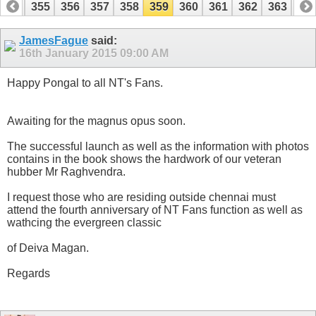
354
355
356
357
358
359
360
361
362
363
36
374
375
JamesFague
said:
16th January 2015
09:00 AM
Happy Pongal to all NT's Fans.
Awaiting for the magnus opus soon.
The successful launch as well as the information with photos
contains in the book shows the hardwork of our veteran
hubber Mr Raghvendra.
I request those who are residing outside chennai must
attend the fourth anniversary of NT Fans function as well as
wathcing the evergreen classic
of Deiva Magan.
Regards