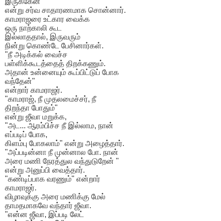
இருக்கேன்
என்று சர்வ சாதாரணமாக சொன்னார்.
காமராஜரை உட்கார வைக்க
ஒரு நாற்காலி கூட
இல்லாததால், இருவரும்
நின்று கொண்டே பேசினார்கள்.
"நீ அடிக்கல் வைச்ச
பள்ளிக்கூடத்தைத் திறக்கணும்.
அதான் உன்னையும் கூப்பிட்டுப் போக
வந்தேன்"
என்றார் காமராஜர்.
"காமராஜ், நீ முதலமைச்சர், நீ
திறந்தா போதும்"
என்று ஜீவா மறுக்க,
"அட... ஆரம்பிச்ச நீ இல்லாம, நான்
எப்படிப் போக,
கிளம்பு போகலாம்" என்று அழைத்தார்.
"அப்படின்னா நீ முன்னால போ. நான்
அரை மணி நேரத்துல வந்துடுறேன் "
என்று அனுப்பி வைத்தார்.
"கண்டிப்பாக வரணும்" என்றார்
காமராஜர்.
விழாவுக்கு அரை மணிக்கு மேல்
தாமதமாகவே வந்தார் ஜீவா.
"என்ன ஜீவா, இப்படி லேட்