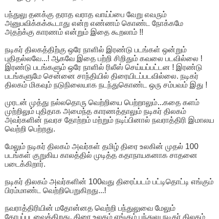
பந்துலு தனக்கு தராத வராத வாய்ப்பை வேறு எவரும்
அனுபவிக்கக்கூடாது என்ற எண்ணம் கொண்ட நோக்கமே
அதற்க்கு காரணம் என்றும் இதை கூறலாம் !!
நடிகர் திலகத்திற்கு ஒரே நாளில் இரண்டு படங்கள் ஒன்றும்
புதிதல்லவே...! ஆகவே இதை பற்றி சிறிதும் கவலை படவில்லை !
இரண்டு படங்களும் ஒரே நாளில் ரிலீஸ் செய்யப்பட்டன ! இரண்டு
படங்களுமே சென்னை சாந்தியில் திரையிடப்படவில்லை. நடிகர்
திலகம் மிகவும் நடுநிலையாக நடந்துகொண்ட ஒரு சம்பவம் இது !
முரடன் முத்து நல்லதொரு வெற்றியை பெற்றாலும்...கதை களம்
முற்றிலும் புதிதாக அமைந்த காரணத்தாலும் நடிகர் திலகம்
அவர்களின் நவரச தோற்றம் மற்றும் நடிப்பினால் நவராத்திரி இமாலய
வெற்றி பெற்றது.
மேலும் நடிகர் திலகம் அவர்கள் தமிழ் திரை உலகின் முதல் 100
படங்கள் குறுகிய காலத்தில் முடித்த கதாநாயகனாக சாதனை
படைக்கிறார்.
நடிகர் திலகம் அவர்களின் 100வது திரைப்படம் பட்டிதொட்டி எங்கும்
பிரம்மாண்ட வெற்றிபெறுகிறது...!
நவராத்திரியின் மதோன்னத வெற்றி பந்துலுவை மேலும்
கோபப்படவைக்கிறது. திரை உலகம் எங்கும் பந்துலு நடிகர் திலகம்