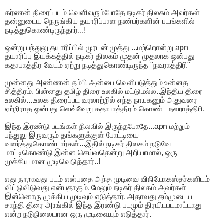
கர்ணன் திரைப்படம் வெளிவரும்போதே நடிகர் திலகம் அவர்கள்
தன்னுடைய நெருங்கிய தயாரிப்பாள நண்பர்களின் படங்களில்
நடித்துகொண்டிருந்தார்...!
ஒன்று பந்துலு தயாரிப்பில் முரடன் முத்து ...மற்றொன்று apn
தயாரிப்பு இயக்கத்தில் நடிகர் திலகம் முதன் முதலாக ஒன்பது
கதாபாத்திர வேடம் ஏற்று நடித்துகொண்டிருந்த "நவராத்திரி"
முன்னது அண்ணன் தம்பி அன்பை வெளிபடுத்தும் உன்னத
சித்திரம். பின்னது தமிழ் திரை உலகில் மட்டுமல்ல..இந்திய திரை
உலகில்....உலக திரைப்பட வரலாற்றில் எந்த நாயகனும் அதுவரை
ஏற்றிராத ஒன்பது வெவ்வேறு கதாபாத்திரம் கொண்ட நவராத்திரி.
இந்த இரண்டு படங்கள் நிலவில் இருந்தபோதே...apn மற்றும்
பந்துலு இருவரும் தங்களுக்குள் போட்டியை
வளர்த்துகொண்டார்கள்...இதில் நடிகர் திலகம் நடுவே
மாட்டிகொண்டு இன்ன செய்வதென்று அறியாமால், ஒரு
முக்கியமான முடிவெடுத்தார்..!
எது நூறாவது படம் என்பதை அந்த முடிவை விநியோகஸ்தர்களிடம்
விட்டுவிடுவது என்பதாகும். மேலும் நடிகர் திலகம் அவர்கள்
இன்னொரு முக்கிய முடிவும் எடுத்தார். அதாவது தம்முடைய
சாந்தி திரை அரங்கில் இந்த இரண்டு படமும் திரயிடபடமாட்டாது
என்ற நடுநிலையான ஒரு முடிவையும் எடுத்தார்.