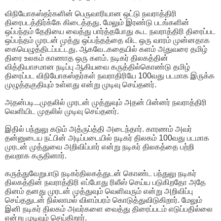
விநியோகஸ்தர்களின் பெருவாரியான ஒட்டு நவராத்திரி
திரைபடத்திர்க்கே கிடைத்தது. மேலும் இரண்டு படங்களின்
ஒப்பந்தம் தேதியை வைத்து பார்த்தபோது கூட நவராத்திரி திரைப்பட
ஒப்பந்தம் முரடன் முத்து ஒப்பந்தத்தை விட ஒரு வாரம் முன்னதாக
கையெழுத்திடப்பட்டது. ஆகவே..கதையில் களம் அதுவரை தமிழ்
திரை உலகம் காணாத ஒரு களம். நடிகர் திலகத்தின்
வித்தியாசமான நடிப்பு ஆகியவை கருத்தில்கொண்டு தமிழ்
திரைப்பட விநியோகஸ்தர்கள் நவராதிரியே 100வது படமாக இருக்க
முழுத்தகுதியும் உள்ளது என்று முடிவு செய்தனர்.
அதன்படி...முதலில் முரடன் முத்துவும் அதன் பின்னர் நவராத்திரி
வெளியிட முதலில் முடிவு செய்தனர்.
இதில் பந்துலு கடும் அத்ருப்த்தி அடைந்தார். காரணம் அவர்
தன்னுடைய நட்பின் அடிப்படையில் நடிகர் திலகம் 100வது படமாக
முரடன் முத்துவை அறிவிப்பார் என்று நடிகர் திலகத்தை பற்றி
தவறாக கருதினார்.
கருத்துவேறுபாடு நடிகர்திலகத்துடன் கொண்ட பந்துலு நடிகர்
திலகத்தின் நவராத்திரி எப்போது ரிலீஸ் செய்ய படுகிறதோ அதே
தினம் தனது முரடன் முத்துவும் வெளிவரும் என்று அறிவிப்பு
செய்ததுடன் நில்லாமல் விளம்பரம் கொடுத்துவிடுகிறார். மேலும்
இனி நடிகர் திலகம் அவர்களை வைத்து திரைப்படம் எடுப்பதில்லை
என்று முடிவும் செய்கிறார்.