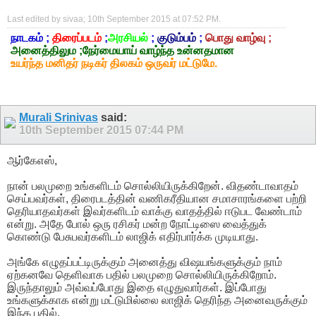
Last edited by sivaa; 10th September 2015 at
07:52 PM
.
நாடகம் ;
திரைப்படம்
;
அரசியல்
;
குடும்பம்
;
பொது வாழ்வு ;
அனைத்திலும ;நேர்மையாய் வாழ்ந்த உன்னதமான
உயர்ந்த மனிதர் நடிகர் திலகம் ஒருவர் மட்டுமே.
Murali Srinivas
said:
10th September 2015
07:44 PM
ஆர்கேஎஸ்,
நான் பலமுறை உங்களிடம் சொல்லியிருக்கிறேன். விதண்டாவாதம்
செய்பவர்கள், திரைபடத்தின் வணிகரீதியான சமாசாரங்களை பற்றி
தெரியாதவர்கள் இவர்களிடம் வாக்கு வாதத்தில் ஈடுபட வேண்டாம்
என்று. அதே போல் ஒரு ரசிகர் மன்ற நோட்டிஸை வைத்துக்
கொண்டு பேசுபவர்களிடம் லாஜிக் எதிர்பார்க்க முடியாது.
அங்கே எழுதப்பட்டிருக்கும் அனைத்து விஷயங்களுக்கும் நாம்
ஏற்கனவே தெளிவாக பதில் பலமுறை சொல்லியிருக்கிறோம்.
இருந்தாலும் அவ்வப்போது இதை எழுதுவார்கள். இப்போது
உங்களுக்காக என்று மட்டுமில்லை லாஜிக் தெரிந்த அனைவருக்கும்
இந்த பதில்.