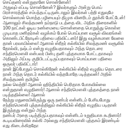
செய்தனர் என்றுதானே சொன்னேன்!
அதுவும் எப்படி சொன்னேன்? இவர்களும் அன்று பொய்
பிரச்சாரத்தில் சம்பந்தபட்டிருன்டாலும் இவர்கள் பற்றி எதுவுமே
சொல்லாமல் மொத்த பழியையும் திமுக வினரிடம் தூக்கி போட்டேன்!
ஆனாலும் சிவந்தமண் நம்நாடு படத்தை விட அதிக திரைகளில்
100 நாட்கள் ஓடிய உண்மையை சொன்னதை பொறுத்து கொள்ள
முடியாத மனிதர்கள் வழக்கம் போல் பொய்யான வசூல் விவரங்கள்
கொண்டபிட்நோடிஸ் பதிவை பதிவிட்டனர்! இது வழக்கமான வேலை
தான் பரவாயில்லை! ஆனால் ஸ்ரீதர் கல்கியில் சிவந்தமண் வசூலில்
தோல்வி, நஷ்டம் என்று எழுதியதாகவும் அந்த தொடரை
சந்திரமௌலி என்பவர் பின்பு தனி புத்தகமாக போட்டதாகவும்
அதிலும் அப்படி குறிபிடபட்டிருப்பதாகவும் பொய்யான பதிவை
ஒருவர் பதிவிட்டார்!
நான் இப்போதும் சொல்கிறேன் கல்கியில் ஸ்ரீதர் எழுதிய தொடரை
நான் அந்த தொடர் கல்கியில் வந்தபோதே படித்தவன்! அதில்
சிவந்தமண் தமிழில்
நல்ல வெற்றி! ஆனால் ஹிந்தியில் பெரிதாக போகவில்லை
என்றுதான் எழுதினார்! ஆனால் சந்திரமௌலி புத்தகத்தை நான்
படித்ததில்லை! ஆனால்
நேற்று மதுரையிலிருந்து ஒரு நண்பர் என்னிடம் பேசியபோது
சந்திரமௌலி புத்தகத்திலும் கல்கியில் ஸ்ரீதர் எழுதிய படிதான்
இருந்தது என்றும் அந்த
நண்பர் அதை படித்திருப்பதாகவும் என்னிடம் உறுதியாக கூறினார்!
கூடியவிரைவில் கல்கி அல்லது சந்திரமௌலி புத்தகம் இரண்டில்
எது கிடைக்கிறதோ