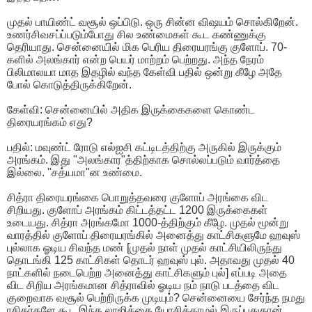
முதல் பாயிண்ட் வசூல் ஒப்பிடு. ஒரு சின்ன விஷயம் சொல்கிறேன்.
உணர்சிவசப்ப்படும்போது சில உண்மைகள் கூட கண்ணுக்கு
தெரியாது. சென்னையில் மிக பெரிய திரையரங்கு குளோப். 70-
களில் அலங்கார் என்ற பெயர் மாற்றம் பெற்றது. அந்த நேரம்
பிலிமாலயா மாத இதழில் வந்த கேள்வி பதில் ஒன்று கீழே அதே
போல் கொடுத்திருக்கிறேன்.
கேள்வி: சென்னையில் அதிக இருக்கைகளை கொண்ட
திரையரங்கம் எது?
பதில்: மவுண்ட் ரோடு எல்ஐசி கட்டிடத்திற்கு அருகில் இருக்கும்
அரங்கம். இது "அலங்கார"த்திற்காக சொல்லப்படும் வார்த்தை
இல்லை. "சத்யமா"ன உண்மை.
சித்ரா திரையரங்கை பொறுத்தவரை குளோப் அரங்கை விட
சிறியது. குளோப் அரங்கம் கிட்டத்தட்ட 1200 இருக்கைகள்
உடையது. சித்ரா அரங்கமோ 1000-த்திற்கும் கீழே. முதல் மூன்று
வாரத்தில் குளோப் திரையரங்கில் அனைத்து காட்சிகளுமே ஹவுஸ்
புல்லாக ஓடிய சிவந்த மண் [முதல் நாள் முதல் காட்சியிலிருந்து
தொடங்கி 125 காட்சிகள் தொடர் ஹவுஸ் புல். அதாவது முதல் 40
நாட்களில் நடைபெற்ற அனைத்து காட்சிகளும் புல்] எப்படி அதை
விட சிறிய அரங்கமான சித்ராவில் ஓடிய நம் நாடு படத்தை விட
குறைவாக வசூல் பெற்றிருக்க முடியும்? சென்னையை சேர்ந்த நமது
ரசிகர்களே கூட இந்த லாஜிக்கை யோசிக்காமல் இருப்பதுதான்