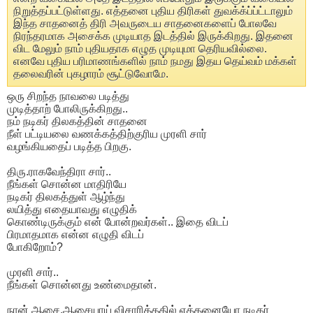
நிறுத்தப்பட்டுள்ளது. எத்தனை புதிய திரிகள் துவக்க்ப்ப்ட்டாலும்
இந்த சாதனைத் திரி அவருடைய சாதனைகளைப் போலவே
நிரந்தரமாக அசைக்க முடியாத இடத்தில் இருக்கிறது. இதனை
விட மேலும் நாம் புதியதாக எழுத முடியுமா தெரியவில்லை.
எனவே புதிய பரிமாணங்களில் நாம் நமது இதய தெய்வம் மக்கள்
தலைவரின் புகழாரம் சூட்டுவோமே.
ஒரு சிறந்த நாவலை படித்து
முடித்தாற் போலிருக்கிறது..
நம் நடிகர் திலகத்தின் சாதனை
நீள் பட்டியலை வணக்கத்திற்குரிய முரளி சார்
வழங்கியதைப் படித்த பிறகு.
திரு.ராகவேந்திரா சார்..
நீங்கள் சொன்ன மாதிரியே
நடிகர் திலகத்துள் ஆழ்ந்து
லயித்து எதையாவது எழுதிக்
கொண்டிருக்கும் என் போன்றவர்கள்.. இதை விடப்
பிரமாதமாக என்ன எழுதி விடப்
போகிறோம்?
முரளி சார்..
நீங்கள் சொன்னது உண்மைதான்.
நான் ஆசை,ஆசையாய் விசாரித்ததில் எத்தனையோ நடிகர்