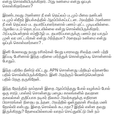
என்று சொல்லியிருக்கிறார். அது உண்மை என்று ஒப்புக்
கொள்கிறார்களா?
இரண்டாவது அண்ணா நீ என் தெய்வம் படமும் மீனவ நண்பன்
படமும் ஸ்ரீதர் இயக்கத்தில் ஆரம்பிக்கப்பட்டன. அவற்றில் அண்ணா
நீ என் தெய்வம் பட தயாரிப்பாளர்களால் பணம் புரட்ட முடியவில்லை.
ஆகவே படம் தொடரப்படவில்லை என்று சொல்லியிருக்கிறார்.
அப்படியென்றால் எம்ஜிஆர் பட தயாரிப்பாளருக்கு பணம் தர யாரும்
முன் வர மாட்டார்கள் என்று அர்த்தமா? அதையும் உண்மை என்று
ஒப்புக் கொள்வார்களா? .
இனி மேலாவது நமது ரசிகர்கள் வேறு யாராவது சிவந்த மண் பற்றி
இப்படி பேசினால் இந்த பதிலை பார்த்துக் கொள்ளும்படி சொன்னால்
போதும்.
இந்த பதிவே நீண்டு விட்டது. APN சொன்னது பற்றியும் ஏற்கனவே
பதில் சொல்லியிருக்கிறோம். இனி அதற்கும் வேண்டுமென்றால்
பதில் பிறகு தருகிறேன்.
இந்த நேரத்தில் நாம்தான் இதை ஆரம்பித்தது போல் வழக்கம் போல்
ஒரு சரடு. பாஸ்கர் சொன்னது பழைய காலங்களில் தவறான
தகவல்கள் குறிப்பாக நடிகர் திலகம் அவர்களுக்கு எதிரான
பிரசாரங்கள் நிறைய நடந்தன. அவற்றில் ஒன்றுதான் சிவந்த மண்
தோல்வி என்பது. இதை சொல்லக் கூடாதா? இதில் என்ன தவறு
இருக்கிறது? தேவையில்லாமல் வாதம் செய்துவிட்டு பின் நம்