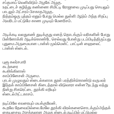
சப்தமாய் வெளிவிடும் அழகே அழகு.
உதட்டைச் சுழித்து கண்ணை சிமிட்டி ரோஜாவை முடிப்பது செயலும்
பாடலும் அட்சரம் பிசகாதஅழகு.
நித்தம்ஒரு புத்தம் எனும் போது மெல்ல துள்ளி ஆடும் அந்த சிறப்பு
அவரிடம் மட்டுமே காண முடியும் மேனரிசம்.
அடிக்கடி வலதுகண் துடிக்குது எனத் தொடங்கும் வரிகளின் போது
பின்னோக்கி ஆடிக்கொண்டே செல்வது போன்று படம்பிடித்திருப்பது
புதுமை.அருமையான டான்ஸ் மூவ்மென்ட் .பாட்டின் ஹைலைட்
டான்ஸ் ஸ்டைல்.
புளு கலர்சபாரி
கடற்கரை
கூலிங்கிளாஸ்
காம்பினேசன் அருமை.
பாடல் முழுவதும் ஸ்டைல்களாக தூள் பரத்திக்கொண்டு வருபவர்
இந்தக் காம்பினேசன் கிடைத்தால் விடுவாரா என்ன?நடந்து வந்து
நின்று சிகரெட்டை தூக்கி எறியும்
ஸ்டைல்அட்டகாசம்.
நடிப்பிலே எவரையும் மயக்குவேன்.
கூறவே தேவையில்லை.மேலே தூக்கி விரல்களைசொடக்கும்அந்தக்
கையசைவு அசத்தலான அழகு ஸ்டைல்.நடிப்பில் மட்டுமல்ல