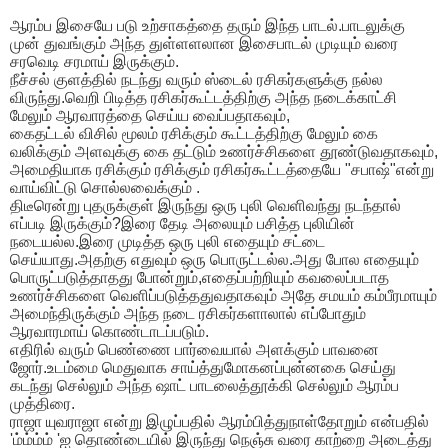
ஆரம்ப இசையே படு உற்சாகத்தை தரும் இந்த பாடல்.பாடலுக்கு
முன் துவங்கும் அந்த துள்ளளலான இசைபாடல் முடியும் வரை
சரவெடி சரமாய் இருக்கும்.
நீச்சல் குளத்தில் நடந்து வரும் ஸ்டைல் ரசிகர்களுக்கு நல்ல
விருந்து.வெறி பிடித்த ரசிகர்கூட்டத்திற்கு அந்த நடைக்காட்சி
மேலும் ஆரவாரத்தை செய்ய வைப்பதாகவும்,
கைதட்டல் விசில் மூலம் ரசிக்கும் கூட்டத்திற்கு மேலும் கை
வலிக்கும் அளவுக்கு கை தட்டும் உணர்ச்சிகளை தூண்டுவதாகவும்,
அமைதியாக ரசிக்கும் ரசிக்கும் ரசிகர்கூட்டத்தையே "சபாஷ்"என்று
வாய்விட்டு சொல்லவைக்கும் .
திடீரென்று புதருக்குள் இருந்து ஒரு புலி வெளிவந்து நடந்தால்
எப்படி இருக்கும்?இரை தேடி அலையும் பசித்த புலியின்
நடையல்ல.இரை முடித்த ஒரு புலி எதையும் சட்டை
செய்யாது.அதற்கு எதுவும் ஒரு பொருட்டல்ல.அது போல எதையும்
பொருட்படுத்தாதது போன்றும்,எதைப்பற்றியும் கவலைப்படாத
உணர்ச்சிகளை வெளிப்படுத்ததுவதாகவும் அதே சமயம் கம்பீரமாயும்
அமைந்திருக்கும் அந்த நடை ரசிகர்களாலால் எப்போதும்
ஆரவாரமாய் கொண்டாடப்படும்.
எதிரில் வரும் பெண்ணை பார்வையால் அளக்கும் பாவனை
ஜோர்.உடம்மை மெதுவாக சாய்த்துமோகனப்புன்னகை செய்து
கடந்து செல்லும் அந்த ஷாட் பாடலைத்தூக்கி செல்லும் ஆரம்ப
முத்திரை.
ராஜா யுவராஜா என்று இழுப்பதில் ஆரம்பித்துநாள்தோறும் என்பதில்
'ம்ம்ம்ம் 'ஐ தொண்டையில் இருந்து நெஞ்சு வரை காற்றை அடைத்து