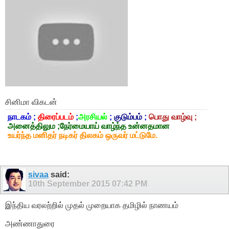
சினிமா விகடன்
நாடகம் ;
திரைப்படம்
;
அரசியல்
;
குடும்பம்
;
பொது வாழ்வு ;
அனைத்திலும ;நேர்மையாய் வாழ்ந்த உன்னதமான
உயர்ந்த மனிதர் நடிகர் திலகம் ஒருவர் மட்டுமே.
sivaa
said:
10th September 2015
07:42 PM
இந்திய வரலற்றில் முதல் முறையாக தமிழில் நாணயம்
அண்ணாதுரை