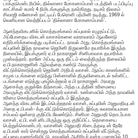
டாக்குமென்டரியில், தில்லானா மோகனாம்பாள் படத்தின் படப்பிடிப்பு
காட்சிகள் சுமார் 4 நிமிடங்களுக்கு நகர்கிறது. நடிகர் திலகம்
சிவாஜி கணேசன் நாட்டியப் பேரொளி பத்மினி நடித்து, 1969 ல்
வெளியான வெற்றிப்படம் 'தில்லானா மோகனாம்பாள்'.
ஆனந்தவிகடனில் கொத்தமங்கலம் சுப்புவால் எழுதப்பட்டு,
அப்போதைய விகடன் வாசகர்களை வாராவாரம் ஆவலோடு
எதிர்பார்க்கவைத்து படிக்கப்பட்ட நாவல் அது. கொத்தமங்கலம்
சுப்புவின் இந்த நாவலை ஜெமினி நிறுவனமே தயாரிக்க இருந்த
நிலையில், இயக்குனர் ஏ.பி நாகராஜன் சினிமாவாக தயாரிக்க
முன்வந்தார். தானே அப்படி ஒரு திட்டம் வைத்திருந்த நிலையில்
ஏ.பி.நாகராஜனின் ஆர்வத்தை கண்டு அவருக்கு
விட்டுக்கொடுத்தார் ஜெமினி அதிபர் வாசன். ஆரம்ப காலங்களில்
சமூக படங்களை எடுத்து பின்னாளில் திருவிளையாடல் உள்ளிட்ட
படங்களை எடுத்து புகழ்பெற்றவர் ஏ.பி நாகராஜன். அவரது
ஆசைக்கு குறுக்கே நிற்காமல், அந்த படத்தின் உரிமையை
அவருக்கு விட்டுக்கொடுத்தார் வாசன். உண்மையில் அந்த நாவலின்
உரிமை கொத்தமங்கலம் சுப்புவிடம் இருந்தது.
ஆனந்த விகடனில் இடம்பெற்றதால் வாசன், சுப்புவின் அனுமதியுடன்
அதை ஏ.பி.என்- க்கு விட்டுக்கொடுத்தார். இங்கு சுவாரஸ்யமான
சம்பவம் ஒன்றை குறிப்பிடவேண்டும். சினிமா அனுமதி தொடர்பாக
வாசன், ஏ.பி. என்.னிடமிருந்து ஒரு குறிப்பிட்ட தொகையை
பெற்றுக்கொண்டார். வாசனின் அனுமதி கிடைத்தவுடன் நேரே
ஏ.பி.என் கார் சென்றது கொத்தமங்கலம் சுப்புவின் வீட்டுக்கு.
சுப்புவை வணங்கிவிட்டு, நாவலின் ஆசிரியர் என்ற முறையில் 10