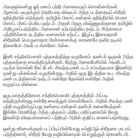
அவளுகென்று ஓர் மனம் பற்றி அனைவரும் சொன்னார்கள்.
ஆனால் பலருக்கும் தெரியாத விஷயம் அந்த படத்தையும் ஸ்ரீதர்
ஹிந்தியில் எடுத்தார். தமிழில் பிளாப் என்றால் ஹிந்தியில் மெகா
பிளாப். மிகப் பெரிய நஷ்டம். அதன் பிறகு விஷ்ணுவர்தனை தமிழில்
அறிமுகப்படுத்திய அலைகள் ஏற்படுத்திய நஷ்டம், சித்ராலயா
பத்திரிக்கை நடத்திய வகையில் ஏற்பட்ட இழப்பு இவைதான்
ஸ்ரீதரின் பொருளாதார பிரச்சனைக்கு காரணமே தவிர நடிகர்
திலகமோ அவர் படங்களோ அல்ல.
இனி சந்திரமௌலி புத்தகத்திற்கு வருவோம். நண்பர் ஒருவர் அந்த
புத்தகத்தை வைத்திருக்கிறார். நேற்று அலைபேசியில் அவரிடம்
படிக்க சொல்லி கேட்டேன். சிவந்த,மண் படம் சம்மந்தமாக இரண்டு
மூன்று பக்கங்கள் வருகின்றது. அதில் ஒரு இடத்தில கூட சிவந்த
மண் படத்தினால் நஷ்டம் என்றோ தோல்வி என்றோ அதில்
எழுதப்படவில்லை.
ஒரு வாதத்திற்காக சந்திரமௌலி புத்தகத்தில் அப்படி
வந்திருக்கிறது என்றே வைத்துக் கொள்வோம். அதில் சிவந்த மண்
பற்றி எழுதியிருப்பது உண்மை என்றால் நண்பர் கலைவேந்தன்
இங்கே பிரசுரித்த அந்த புத்தகம் பற்றிய மதிப்புரையில் வேறு
இரண்டு விஷயங்களைப் பற்றியும் அதில் குறிப்பு காணப்படுகிறது.
ஒன்று உரிமைக்குரல் படப்பிடிப்பின்போது எம்ஜிஆர் ஸ்ரீதரை பாடாய்
படுத்தினார். ஸ்ரீதர் வேறு வழியில்லாமல் பொறுத்துக் கொண்டார்.