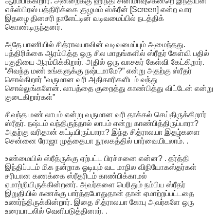
ஆரம்பிக்கிறார். அன்றைக்கு ஹிந்தி சினிமாவுகென்றெ இந்தியன்
எக்ஸ்பிரஸ் பத்திரிக்கை குழுமம் ஸ்க்ரீன் [Screen] என்ற வார
இதழை தினசரி நாளேட்டின் வடிவமைப்பில் நடத்திக்
கொண்டிருந்தனர்.
அதே பாணியில் சித்ராலயாவின் வடிவமைப்பும் அமைந்தது.
பத்திரிக்கை ஆரம்பித்த ஒரு சில மாதங்களில் ஸ்ரீதர் கேள்வி பதில்
பகுதியை ஆரம்பிக்கிறார். அதில் ஒரு வாசகர் கேள்வி கேட்கிறார்.
“சிவந்த மண் உங்களுக்கு நஷ்டமாமே?” என்று அதற்கு ஸ்ரீதர்
சொல்கிறார் “வருமான வரி அதிகாரிகளிடம் வந்து
சொல்லுங்களேன். லாபத்தை குறைத்து காண்பித்து விட்டேன் என்று
குடைகிறார்கள்”
சிவந்த மண் லாபம் என்று வருமான வரி தாக்கல் செய்திருக்கிறார்
ஸ்ரீதர். நஷ்டம் வந்திருந்தால் லாபம் என்று காண்பித்திருப்பாரா?
அதற்கு வரிதான் கட்டியிருப்பாரா? இந்த சித்ராலயா இதழ்களை
சென்னை ரோஜா முத்தையா நூலகத்தில் பார்வையிடலாம். .
உண்மையில் ஸ்ரீத்ருக்கு ஏற்பட்ட பிரச்சனை என்ன? . தர்த்தி
இந்திப்படம் மிக நன்றாக ஓடியும் வட மாநில விநியோகஸ்தர்கள்
சரியான கணக்கை ஸ்ரீதரிடம் காண்பிக்காமல்
ஏமாற்றியிருக்கின்றனர். அவர்களை பெரிதும் நம்பிய ஸ்ரீதர்
இறுதியில் கணக்கு பார்த்தபோதுதான் தான் ஏமாற்றப்பட்டதை
உணர்ந்திருக்கின்றார். இதை சித்ராலயா கோபு அவர்களே ஒரு
உரையாடலில் வெளிபடுத்தினார். .