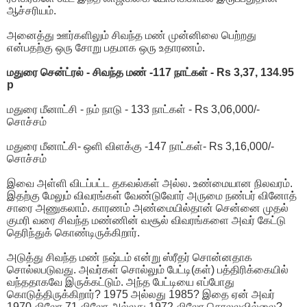
ஆச்சரியம்.
அனைத்து ஊர்களிலும் சிவந்த மண் முன்னிலை பெற்றது
என்பதற்கு ஒரு சோறு பதமாக ஒரு உதாரணம்.
மதுரை சென்ட்ரல் - சிவந்த மண் -117 நாட்கள் - Rs 3,37, 134.95
p
மதுரை மீனாட்சி - நம் நாடு - 133 நாட்கள் - Rs 3,06,000/-
சொச்சம்
மதுரை மீனாட்சி- ஒளி விளக்கு -147 நாட்கள்- Rs 3,16,000/-
சொச்சம்
இவை அள்ளி விடப்பட்ட தகவல்கள் அல்ல. உண்மையான நிலவரம்.
இதற்கு மேலும் விவரங்கள் வேண்டுவோர் அருமை நண்பர் வினோத்
சாரை அணுகலாம். காரணம் அண்மையில்தான் சென்னை முதல்
குமரி வரை சிவந்த மண்ணின் வசூல் விவரங்களை அவர் கேட்டு
தெரிந்துக் கொண்டிருக்கிறார்.
அடுத்து சிவந்த மண் நஷ்டம் என்று ஸ்ரீதர் சொன்னதாக
சொல்லபடுவது. அவர்கள் சொல்லும் பேட்டி(கள்) பத்திரிக்கையில்
வந்ததாகவே இருக்கட்டும். அந்த பேட்டியை எப்போது
கொடுத்திருக்கிறார்? 1975 அல்லது 1985? இதை ஏன் அவர்
1970-லிலோ 71-லிலோ அல்லது 1972-லிலோ சொலலவில்லை?