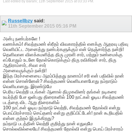
Last edited by Barani; 11th September 2015 at
03:33 PM
.
Russellbzy
said:
11th September 2015
05:16 PM
அன்பு நண்பர்களே !
வணக்கம்! சிவந்தமண் ஸ்ரீதர் விவகாரத்தில் எனக்கு ஆதரவு பதிவு
வெளியிட்ட அனைத்து நண்பர்களுக்கும் என் நெஞ்சார்ந்த நன்றி!
தெளிவான விளக்கமளித்த திரு முரளி சார், மற்றும் உண்மைக்கு
எப்போதும் உடனே தோள்கொடுக்கும் திரு ரவிகிரன் சார், திரு
ஆதிராம்சார், சிவா சார்
அனைவருக்கும் நன்றி!
இந்த பிரச்சனையை ஆரம்பித்தது நானாம்! சரி என் பதிவில் நான்
என்ன சொன்னேன்? சிவந்தமண் வெளியானபோது நம்நாடும்
வெளியானது. இரண்டுமே
பெரிய வெற்றி படங்கள் ஆனால் திமுகவினர் தங்கள் நடிகரை
உயர்த்தி பேச ஒன்பது திரைகளில் 100 நாட்கள் ஓடிய சிவந்தமண்
படத்தை விட ஆறு திரைகளில்
100 நாட்கள் ஓடிய நம்நாடு வெற்றி, சிவந்தமண் தோல்வி என்று
பொய்பிரச்சாரம் செய்தனர் என்று குறிப்பிட்டேன்! நான் கூறியதில்
என்ன குற்றம் இருக்கிறது?
நம்நாடு படத்தின் வெற்றி குறித்து நான் எதுவுமே
சொல்லவில்லையே! சிவந்தமண் தோல்வி என்று பொய் பிரச்சாரம்