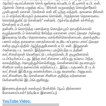
ஆயிரம் ரூபாய்க்கான செக் ஒன்றை சுப்புவிடம் நீட்டினார் ஏ.பி. என்.
ஆனால் அதை மறுத்த சுப்பு, "நீங்கள் வருவதற்கு கொஞ்சநேரம்
முன்புதான் வாசன் அவர்கள் என் வீட்டிற்கு வந்தார். நாவலை நீங்கள்
படம் எடுக்கப்போகும் தகவலை சொல்லி, அதற்கான தொகையை
கொடுத்துவிட்டு சென்றார்“ என்றார். ஆச்சர்யத்தின் உச்சிக்கு
சென்றார் ஏ.பி.என்.
தன்னிடம் கொடுத்த பணத்தை கொஞ்சமும் தாமதிக்காமல்
எழுத்தாளரிடம் கொண்டு சேர்த்த வாசனை பாராட்டுவதா அல்லது
இவ்வளவு பெரிய தொகையை வாங்கிக்கொள்ளாமல், தனக்குரிய
பணம் வந்த தகவலை மறைக்காமல் கூறிய சுப்புவை பாராட்டுவதா
என்ற குழப்பத்தில் ஆழ்ந்ததுபோனார் ஏ.பி. என். இதுதான்
அன்றைய பட உலகம். இத்தகைய புகழ்பெற்ற படத்தின்
காட்சிகள்தான் வெளிநாட்டு டாக்குமென்டரி குழுவினரால்
படம்பிடிக்கப்பட்டது. இந்த காட்சிகளை பார்ப்பது நம்மை அந்த
காலத்திற்கு அழைத்துச்செல்கிறது. சென்னையில் தயாராகும்
சினிமா என்ற தலைப்பில் எடுக்கப்பட்ட இந்த டாகுமண்டரி படக்
காட்சிகள் இப்போது காணக்கிடைப்பது சுவாரஸ்ய அனுபவம்.
காட்சிகளிடையே சென்னை சினிமா குறித்த வர்ணனை
பின்னணியில் இடம்பெறுகிறது.
இணையத்தைக் கலக்கும் மேக்கிங் ஆஃப் தில்லானா
மோகனாம்பாள்! (வீடியோ இணைப்பு)
YouTube Video: