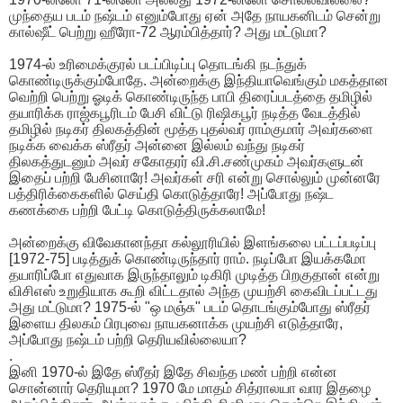
முந்தைய படம் நஷ்டம் எனும்போது ஏன் அதே நாயகனிடம் சென்று
கால்ஷீட் பெற்று ஹீரோ-72 ஆரம்பித்தார்? அது மட்டுமா?
1974-ல் உரிமைக்குரல் படப்பிடிப்பு தொடங்கி நடந்துக்
கொண்டிருக்கும்போதே. அன்றைக்கு இந்தியாவெங்கும் மகத்தான
வெற்றி பெற்று ஓடிக் கொண்டிருந்த பாபி திரைப்படத்தை தமிழில்
தயாரிக்க ராஜ்கபூரிடம் பேசி விட்டு ரிஷிகபூர் நடித்த வேடத்தில்
தமிழில் நடிகர் திலகத்தின் மூத்த புதல்வர் ராம்குமார் அவர்களை
நடிக்க வைக்க ஸ்ரீதர் அன்னை இல்லம் வந்து நடிகர்
திலகத்துடனும் அவர் சகோதரர் வி.சி.சண்முகம் அவர்களுடன்
இதைப் பற்றி பேசினாரே! அவர்கள் சரி என்று சொல்லும் முன்னரே
பத்திரிக்கைகளில் செய்தி கொடுத்தாரே! அப்போது நஷ்ட
கணக்கை பற்றி பேட்டி கொடுத்திருக்கலாமே!
அன்றைக்கு விவேகானந்தா கல்லூரியில் இளங்கலை பட்டப்படிப்பு
[1972-75] படித்துக் கொண்டிருந்தார் ராம். நடிப்போ இயக்கமோ
தயாரிப்போ எதுவாக இருந்தாலும் டிகிரி முடித்த பிறகுதான் என்று
விசிஎஸ் உறுதியாக கூறி விட்டதால் அந்த முயற்சி கைவிடப்பட்டது
அது மட்டுமா? 1975-ல் "ஒ மஞ்சு" படம் தொடங்கும்போது ஸ்ரீதர்
இளைய திலகம் பிரபுவை நாயகனாக்க முயற்சி எடுத்தாரே,
அப்போது நஷ்டம் பற்றி தெரியவில்லையா?
.
இனி 1970-ல் இதே ஸ்ரீதர் இதே சிவந்த மண் பற்றி என்ன
சொன்னார் தெரியுமா? 1970 மே மாதம் சித்ராலயா வார இதழை