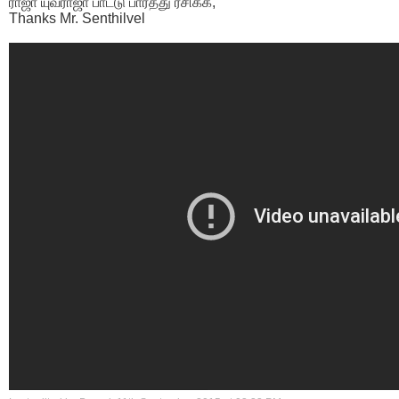
ராஜா யுவராஜா பாட்டு பார்த்து ரசிக்க,
Thanks Mr. Senthilvel