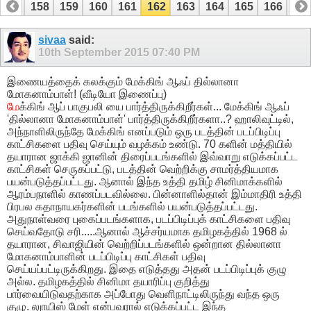
157
158
159
160
161
162
163
164
165
166
16
177
178
sivaa
said:
10th September 2015
07:40 PM
இணையத்தைக் கலக்கும் மேக்கிங் ஆஃப் தில்லானா
மோகனாம்பாள்! (வீடியோ இணைப்பு)
மே
க்கிங் ஆப் பாகுபலி யை பார்த்திருக்கிறீர்கள்... மேக்கிங் ஆஃப்
'தில்லானா மோகனாம்பாள்' பார்த்திருக்கிறீர்களா..? ஹாலிவுட்டில்,
அந்நாளிலிருந்தே மேக்கிங் எனப்படும் ஒரு படத்தின் படப்பிடிப்பு
காட்சிகளை பதிவு செய்யும் வழக்கம் உண்டு. 70 களின் மத்தியில்
தயாரான ஜாக்கி ஜானின் திரைப்படங்களில் இவ்வாறு எடுக்கப்பட்ட
காட்சிகள் செருகப்பட்டு, படத்தின் வெற்றிக்கு சாமர்த்தியமாக
பயன்படுத்தப்பட்டது. ஆனால் இந்த உத்தி தமிழ் சினிமாக்களில்
ஆரம்பநாளில் காணப்படவில்லை. பின்னாளில்தான் இம்மாதிரி உத்தி
பிரபல கதாநாயகர்களின் படங்களில் பயன்படுத்தப்பட்டது.
அதுநாள்வரை புகைப்படங்களாக, படப்பிடிப்புக் காட்சிகளை பதிவு
செய்வதோடு சரி.....ஆனால் ஆச்சர்யமாக தமிழகத்தில் 1968 ல்
தயாரான, சிவாஜியின் வெற்றிப்படங்களில் ஒன்றான தில்லானா
மோகனாம்பாளின் படப்பிடிப்பு காட்சிகள் பதிவு
செய்யப்பட்டிருக்கிறது. இதை எடுத்தது அதன் படப்பிடிப்புக் குழு
அல்ல. தமிழகத்தில் சினிமா தயாரிப்பு குறித்து
பார்வையிடுவதற்காக அப்போது வெளிநாட்டிலிருந்து வந்த ஒரு
குழு. லுாயிஸ் மேள் என்பவரால் எடுக்கப்பட்ட இந்த