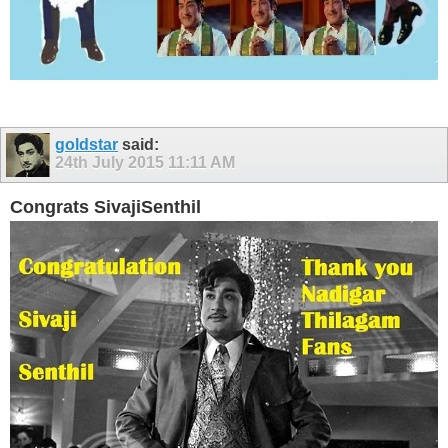
goldstar
said:
24th July 2015
11:11 AM
Congrats SivajiSenthil