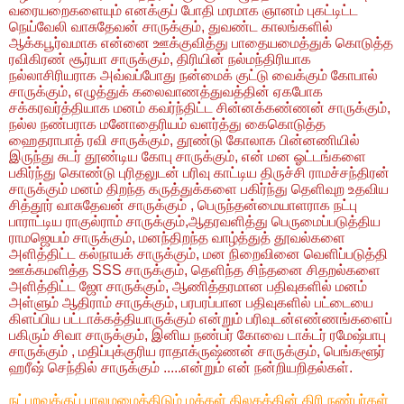
வரையறைகளையும் எனக்குப் போதி மரமாக ஞானம் புகட்டிட்ட
நெய்வேலி வாசுதேவன் சாருக்கும், துவண்ட காலங்களில்
ஆக்கபூர்வமாக என்னை ஊக்குவித்து பாதையமைத்துக் கொடுத்த
ரவிகிரண் சூர்யா சாருக்கும், திரியின் நல்மந்திரியாக
நல்லாசிரியராக அவ்வப்போது நன்மைக் குட்டு வைக்கும் கோபால்
சாருக்கும், எழுத்துக் கலைவாணத்துவத்தின் ஏகபோக
சக்கரவர்த்தியாக மனம் கவர்ந்திட்ட சின்னக்கண்ணன் சாருக்கும்,
நல்ல நண்பராக மனோதைரியம் வளர்த்து கைகொடுத்த
ஹைதராபாத் ரவி சாருக்கும், தூண்டு கோலாக பின்னணியில்
இருந்து சுடர் தூண்டிய கோபு சாருக்கும், என் மன ஓட்டங்களை
பகிர்ந்து கொண்டு புரிதலுடன் பரிவு காட்டிய திருச்சி ராமச்சந்திரன்
சாருக்கும் மனம் திறந்த கருத்துக்களை பகிர்ந்து தெளிவுற உதவிய
சித்தூர் வாசுதேவன் சாருக்கும் , பெருந்தன்மையாளராக நட்பு
பாராட்டிய ராகுல்ராம் சாருக்கும்,ஆதரவளித்து பெருமைப்படுத்திய
ராமஜெயம் சாருக்கும், மனந்திறந்த வாழ்த்துத் தூவல்களை
அளித்திட்ட கல்நாயக் சாருக்கும், மன நிறைவினை வெளிப்படுத்தி
ஊக்கமளித்த SSS சாருக்கும், தெளிந்த சிந்தனை சிதறல்களை
அளித்திட்ட ஜோ சாருக்கும், ஆணித்தரமான பதிவுகளில் மனம்
அள்ளும் ஆதிராம் சாருக்கும், பரபரப்பான பதிவுகளில் பட்டையை
கிளப்பிய பட்டாக்கத்தியாருக்கும் என்றும் பரிவுடன்எண்ணங்களைப்
பகிரும் சிவா சாருக்கும், இனிய நண்பர் கோவை டாக்டர் ரமேஷ்பாபு
சாருக்கும் , மதிப்புக்குரிய ராதாக்ருஷ்ணன் சாருக்கும், பெங்களூர்
ஹரீஷ் செந்தில் சாருக்கும் .....என்றும் என் நன்றியறிதல்கள்.
நட்புறவுக்குப் பாலமமைத்திடும் மக்கள் திலகத்தின் திரி நண்பர்கள்