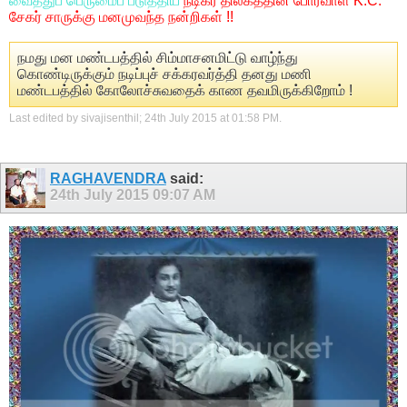
வைத்துப் பெருமைப் படுத்திய
நடிகர் திலகத்தின் போர்வாள் K.C.
சேகர் சாருக்கு மனமுவந்த நன்றிகள் !!
நமது மன மண்டபத்தில் சிம்மாசனமிட்டு வாழ்ந்து
கொண்டிருக்கும் நடிப்புச் சக்கரவர்த்தி தனது மணி
மண்டபத்தில் கோலோச்சுவதைக் காண தவமிருக்கிறோம் !
Last edited by sivajisenthil; 24th July 2015 at
01:58 PM
.
RAGHAVENDRA
said:
24th July 2015
09:07 AM