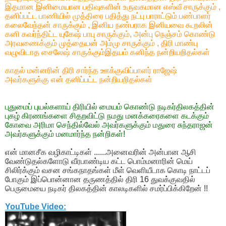
இதமான இனிமையான பதிவுகளின் உருவகமான எஸ்வீ சாருக்கும் ,
தனிப்பட்ட பாணியில் முத்திரை பதித்து நட்பு பாராட்டும் பண்பாளர்
கலைவேந்தன் சாருக்கும் , இனிய நண்பராக இனியவை கூறலின்
கனி கவர்ந்திட்ட யுகேஷ் பாபு சாருக்கும், அன்பு நெஞ்சம் கொண்டு
அரவணைக்கும் முத்தையன் அம்மு சாருக்கும் , திரி மாண்பு
வழுவிடாத சைலேஷ் சாருக்கும்இதயம் கனிந்த நன்றியறிதல்கள்
காதல் மன்னரின் திரி சார்ந்த ஊக்குவிப்பாளர் ராஜேஷ்
அவர்களுக்கு என் தனிப்பட்ட நன்றியறிதல்கள்
புதுமைப் புயல்களாய் திரியில் மையம் கொண்டு நடிகர்திலகத்தின்
புகழ் கிரணங்களை சிதறவிட்டு நமது மனக்கரைகளை கடக்கும்
கோவை அரிமா செந்தில்வேல் அவர்களுக்கும் மதுரை சுந்தராஜன்
அவர்களுக்கும் மனமார்ந்த நன்றிகள்!
என் மானசீக வழிகாட்டிகள் ......அனைவரின் அன்பான ஆசி
வேண்டுதல்களோடு வீரபாண்டிய கட்ட பொம்மனாரின் மெய்
சிலிர்க்கும் வசன சங்கநாதங்கள் மீள் வெளியீடாக கொடி நாட்டப்
போகும் இப்பொன்னான தருணத்தில் திரி 16 துவக்குவதில்
பெருமையை நடிகர் திலகத்தின் காலடிகளில் சமர்ப்பிக்கிறேன் !!
YouTube Video: