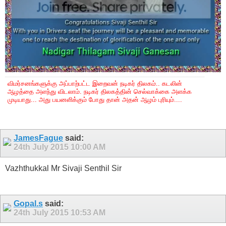
விமர்சனங்களுக்கு அப்பாற்பட்ட இறைவன் நடிகர் திலகம்.. கடலின்
ஆழத்தை அளந்து விடலாம். நடிகர் திலகத்தின் செல்வாக்கை அளக்க
முடியாது... அது பயனளிக்கும் போது தான் அதன் ஆழம் புரியும்....
JamesFague
said:
24th July 2015
10:00 AM
Vazhthukkal Mr Sivaji Senthil Sir
Gopal.s
said:
24th July 2015
10:53 AM