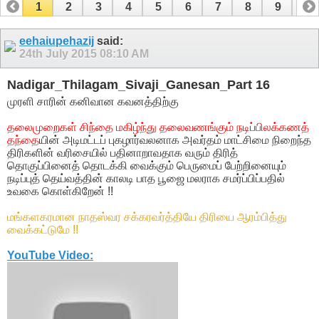
1
2
3
4
5
6
7
8
9
10
11
12
13
14
15
16
17
eehaiupehazij
said:
24th July 2015
08:10 AM
Nadigar_Thilagam_Sivaji_Ganesan_Part 16
முரளி சாரின் கனிவான கவனத்திற்கு
தலைமுறைகள் சிந்தை மகிழ்ந்து தலைவணங்கும் நடிப்பிலக்கணத்
தந்தை
யின் அடிமட்டப் புகழார்வலனாக அவர்தம் மாட்சிமை நிறைந்த
திரிகளின் வரிசையில் பதினாறாவதாக வரும் திரித்
தொகுப்பினைத் தொடக்கி வைக்கும் பெருமைப் பேற்றினையும்
நடிப்புத் தெய்வத்தின் காலடி பாத பூஜை மலராக சமர்ப்பிப்பதில்
உவகை கொள்கிறேன் !!
மங்களகரமான நாதஸ்வர சக்கரவர்த்தியே திரியை ஆரம்பித்து
வைக்கட்டுமே !!
YouTube Video: