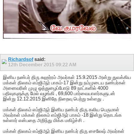
Richardsof
said:
12th December 2015
09:22 AM
இனிய நண்பர் திரு சுஹர்ரம் அவர்கள் 15.9.2015 அன்று துவக்கிய
மக்கள் திலகம் எம்ஜிஆர் பாகம்-17 இன்று நம்முடைய நண்பர்கள்
அனைவரின் முழு ஒத்துழைப்போடு 89 நாட்களில் 4000
பதிவுகளுக்கு மேல் வழங்கி , 69,600 பார்வையாளர்களுடன்
இன்று 12.12.2015 இனிதே நிறைவு பெற்று உள்ளது .
மக்கள் திலகம் எம்ஜிஆர் இனிய நண்பர் திரு கலிய பெருமாள்
அவர்கள் மக்கள் திலகம் எம்ஜிஆர் பாகம் -18 இன்று தொடங்க
உள்ளார் என்பதை அறிந்து மிக்க மகிழ்ச்சி .
மக்கள் திலகம் எம்ஜிஆர் இனிய நண்பர் திரு சைலேஷ் அவர்கள்