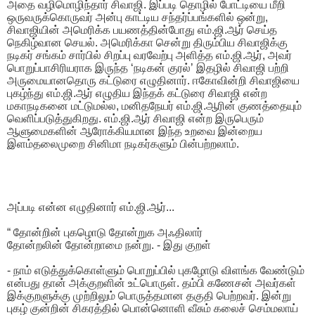
அதை வழிமொழிந்தார் சிவாஜி. இப்படி தொழில் போட்டியை மீறி
ஒருவருக்கொருவர் அன்பு காட்டிய சந்தர்ப்பங்களில் ஒன்று,
சிவாஜியின் அமெரிக்க பயணத்தின்போது எம்.ஜி.ஆர் செய்த
நெகிழ்வான செயல். அமெரிக்கா சென்று திரும்பிய சிவாஜிக்கு
நடிகர் சங்கம் சார்பில் சிறப்பு வரவேற்பு அளித்த எம்.ஜி.ஆர், அவர்
பொறுப்பாசிரியராக இருந்த ‘நடிகன் குரல்’ இதழில் சிவாஜி பற்றி
அருமையானதொரு கட்டுரை எழுதினார். ஈகோவின்றி சிவாஜியை
புகழ்ந்து எம்.ஜி.ஆர் எழுதிய இந்தக் கட்டுரை சிவாஜி என்ற
மகாநடிகனை மட்டுமல்ல, மனிதநேயர் எம்.ஜி.ஆரின் குணத்தையும்
வெளிப்படுத்துகிறது. எம்.ஜி.ஆர் சிவாஜி என்ற இருபெரும்
ஆளுமைகளின் ஆரோக்கியமான இந்த உறவை இன்றைய
இளம்தலைமுறை சினிமா நடிகர்களும் பின்பற்றலாம்.
அப்படி என்ன எழுதினார் எம்.ஜி.ஆர்...
“ தோன்றின் புகழொடு தோன்றுக அஃதிலார்
தோன்றலின் தோன்றாமை நன்று. - இது குறள்
- நாம் எடுத்துக்கொள்ளும் பொறுப்பில் புகழோடு விளங்க வேண்டும்
என்பது தான் அக்குறளின் உட்பொருள். தம்பி கணேசன் அவர்கள்
இக்குறளுக்கு முற்றிலும் பொருத்தமான தகுதி பெற்றவர். இன்று
புகழ் குன்றின் சிகரத்தில் பொன்னொளி வீசும் கலைச் செம்மலாய்