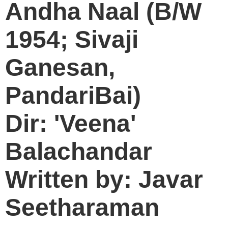
Andha Naal (B/W
1954; Sivaji
Ganesan,
PandariBai)
Dir: 'Veena'
Balachandar
Written by: Javar
Seetharaman