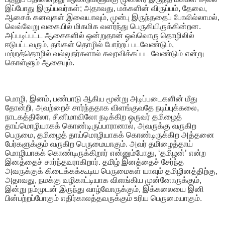
இப்போது இருப்பவர்கள்; அதாவது, மக்களின் விருப்பம், தேவை,
ஆசைக் கனவுகள் இவையாவும், முன்பு இருந்ததைப் போலில்லாமல்,
வெவ்வேறு வகையில் மிகமிக வளர்ந்து பெருகியிருக்கின்றன.
அப்படிப்பட்ட ஆசைகளில் ஒன்றுதான் ஒவ்வொரு தொழிலில்
ஈடுபட்டவரும், தங்கள் தொழில் போற்றப் படவேண்டும்,
மற்றத்தொழில் வல்லுநர்களால் கவுரவிக்கப்பட வேண்டும் என்று
கொள்ளும் ஆசையும்.
மொழி, இனம், பண்பாடு ஆகிய மூன்று அடிப்படைகளின் மீது
தோன்றி, அவற்றைச் சார்ந்ததாக விளங்குவதே நடிப்புக்கலை,
நாடகத்திலோ, சினிமாவிலோ நடிக்கிற ஒருவர் தமிழைத்
தாய்மொழியாகக் கொண்டிருப்பாரானால், அவருக்கு வருகிற
பெருமை, தமிழைத் தாய்மொழியாகக் கொண்டிருக்கிற அத்தனை
பேர்களுக்கும் வருகிற பெருமையாகும். அவர் தமிழைத்தாய்
மொழியாகக் கொண்டிருக்கிறார் என்னும்போது, ‘தமிழன்’ என்ற
இனத்தைச் சார்ந்தவராகிறார். தமிழ் இனத்தைச் சேர்ந்த
அவருக்குக் கிடைக்கக்கூடிய பெருமைகள் யாவும் தமிழினத்திற்கு,
அதாவது, நமக்கு வழிகாட்டியாக விளங்கிய முன்னோருக்கும்,
இன்று நம்முடன் இருந்து வாழ்வோருக்கும், இக்கலையை இனி
பின்பற்றப்போகும் எதிர்காலத்தவருக்கும் உரிய பெருமையாகும்.