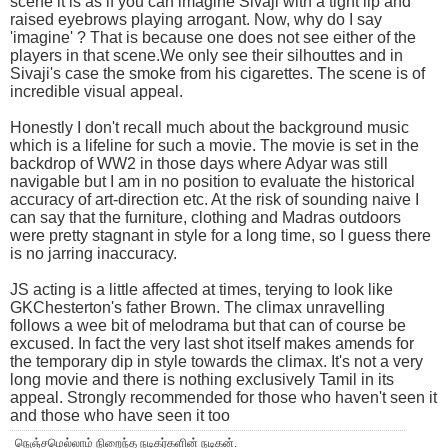
scene it is as if you can imagine Sivaji with a tight lip and
raised eyebrows playing arrogant. Now, why do I say
'imagine' ? That is because one does not see either of the
players in that scene.We only see their silhouttes and in
Sivaji's case the smoke from his cigarettes. The scene is of
incredible visual appeal.
Honestly I don't recall much about the background music
which is a lifeline for such a movie. The movie is set in the
backdrop of WW2 in those days where Adyar was still
navigable but I am in no position to evaluate the historical
accuracy of art-direction etc. At the risk of sounding naive I
can say that the furniture, clothing and Madras outdoors
were pretty stagnant in style for a long time, so I guess there
is no jarring inaccuracy.
JS acting is a little affected at times, terying to look like
GKChesterton's father Brown. The climax unravelling
follows a wee bit of melodrama but that can of course be
excused. In fact the very last shot itself makes amends for
the temporary dip in style towards the climax. It's not a very
long movie and there is nothing exclusively Tamil in its
appeal. Strongly recommended for those who haven't seen it
and those who have seen it too
நெஞ்சமெல்லாம் நிறைந்த நடிகர்களின் நடிகன்.