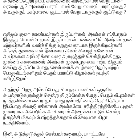
அதனைப்பெற்ற தம்பி கணேசனை வரவேற்காமல் வேறு யாரை
வரவேற்பது? அவரைப் பாராட்டாமல் வேறு எவரைப் பாராட்டுவது?
அவருக்குப் புகழ்மாலை சூட்டாமல் வேறு யாருக்குச் சூட்டுவது?
எதிலும் குறை காண்பவர்கள் இருப்பார்கள். அவர்கள் எப்போதும்
இருந்து கொண்டேதான் இருப்பார்கள். உண்மையில் அவர்கள் தான்
மற்றவர்களின் வளர்ச்சிக்கு உறுதுணையாக இருக்கிறவர்கள்!
அந்தத் துணைதான் இன்றைய தினம் சிவாஜி கணேசன்
அவர்களை அமெரிக்கா வரை அழைத்துச் சென்றிருக்கிறது.
முன்னர் கலைவாணர் அவர்கள் முதன்முதலாக ரஷ்ய விஜயம்
செய்து திரும்பியபோது, சென்னைக் கடற்கரையிலும், மற்றப்
பொதுவிடங்களிலும் பெரும் பாராட்டு விழாக்கள் நடத்தி
மகிழ்ந்தோம்.
அதற்குப் பிறகு அவ்வப்போது சில நடிகமணிகள் ஒருசில
அயல்நாடுகளுக்குச் சென்று திரும்பிவந்த போது, பெரும் விழாக்கள்
நடத்தவில்லை என்றாலும், நமது நன்மதிப்பைத் தெரிவித்தோம்.
இப்போது சிவாஜி கணேசன் அவர்களோ, சரித்திரத்திலேயே முதன்
முறையாக அமெரிக்க அரசினரால் அழைக்கப்பட்டுச் சென்ற
நிகழ்ச்சி மிகவும் போற்றத்தக்கதால் விசேஷமாக விழா
நடத்தினோம்.
இனி அடுத்தடுத்துச் செல்பவர்களையும், பாராட்டவே