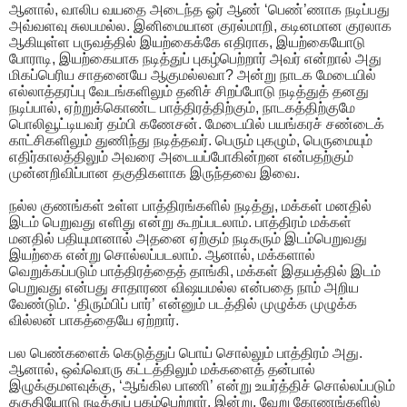
ஆனால், வாலிப வயதை அடைந்த ஓர் ஆண் ‘பெண்’ணாக நடிப்பது
அவ்வளவு சுலபமல்ல. இனிமையான குரல்மாறி, கடினமான குரலாக
ஆகியுள்ள பருவத்தில் இயற்கைக்கே எதிராக, இயற்கையோடு
போராடி, இயற்கையாக நடித்துப் புகழ்பெற்றார் அவர் என்றால் அது
மிகப்பெரிய சாதனையே ஆகுமல்லவா? அன்று நாடக மேடையில்
எல்லாத்தரப்பு வேடங்களிலும் தனிச் சிறப்போடு நடித்துத் தனது
நடிப்பால், ஏற்றுக்கொண்ட பாத்திரத்திற்கும், நாடகத்திற்குமே
பொலிவூட்டியவர் தம்பி கணேசன். மேடையில் பயங்கரச் சண்டைக்
காட்சிகளிலும் துணிந்து நடித்தவர். பெரும் புகழும், பெருமையும்
எதிர்காலத்திலும் அவரை அடையப்போகின்றன என்பதற்கும்
முன்னறிவிப்பான தகுதிகளாக இருந்தவை இவை.
நல்ல குணங்கள் உள்ள பாத்திரங்களில் நடித்து, மக்கள் மனதில்
இடம் பெறுவது எளிது என்று கூறப்படலாம். பாத்திரம் மக்கள்
மனதில் பதியுமானால் அதனை ஏற்கும் நடிகரும் இடம்பெறுவது
இயற்கை என்று சொல்லப்படலாம். ஆனால், மக்களால்
வெறுக்கப்படும் பாத்திரத்தைத் தாங்கி, மக்கள் இதயத்தில் இடம்
பெறுவது என்பது சாதாரண விஷயமல்ல என்பதை நாம் அறிய
வேண்டும். ‘திரும்பிப் பார்’ என்னும் படத்தில் முழுக்க முழுக்க
வில்லன் பாகத்தையே ஏற்றார்.
பல பெண்களைக் கெடுத்துப் பொய் சொல்லும் பாத்திரம் அது.
ஆனால், ஒவ்வொரு கட்டத்திலும் மக்களைத் தன்பால்
இழுக்குமளவுக்கு, ‘ஆங்கில பாணி’ என்று உயர்த்திச் சொல்லப்படும்
தகுதியோடு நடித்துப் புகழ்பெற்றார். இன்று, வேறு கோணங்களில்