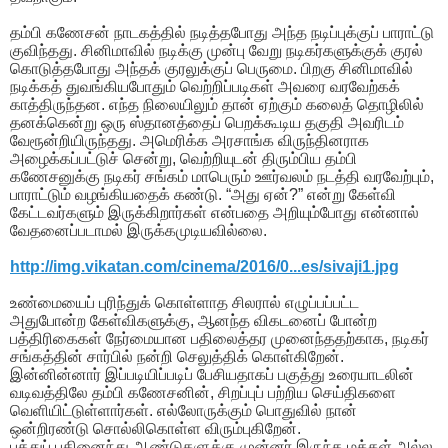
தம்பி கணேசன் நாடகத்தில் நடித்தபோது அந்த நடிப்புக்குப் பாராட்டு
குவிந்தது. சினிமாவில் நடிக்கு முன்பு வேறு நடிகர்களுக்குக் குரல்
கொடுத்தபோது அந்தக் குரலுக்குப் பெருமை. பிறகு சினிமாவில்
நடிக்கத் துவங்கியபோதும் வெற்றிப்படிகள் அவரை வரவேற்கக்
காத்திருந்தன. எந்த நிலையிலும் தான் ஏற்கும் கலைத் தொழிலில்
தனக்கென்று ஒரு ஸ்தானத்தைப் பெறக்கூடிய தகுதி அவரிடம்
வேரூன்றியிருந்தது. அமெரிக்க அரசாங்க விருந்தினராக
அழைக்கப்பட்டுச் சென்று, வெற்றியுடன் திரும்பிய தம்பி
கணேசனுக்கு நடிகர் சங்கம் மாபெரும் ஊர்வலம் நடத்தி வரவேற்பும்,
பாராட்டும் வழங்கியதைக் கண்டு. “அது ஏன்?” என்று கேள்வி
கேட்டவர்களும் இருக்கிறார்கள் என்பதை அறியும்போது என்னால்
வேதனைப்படாமல் இருக்கமுடியவில்லை.
http://img.vikatan.com/cinema/2016/0...es/sivaji1.jpg
உண்மையைப் புரிந்துக் கொள்ளாத சிலரால் எழுப்பப்பட்ட
அதுபோன்ற கேள்விகளுக்கு, ஆனந்த விகடனைப் போன்ற
பத்திரிகைகள் நேர்மையான பதிலைத்தர முனைந்ததற்காக, நடிகர்
சங்கத்தின் சார்பில் நன்றி செலுத்திக் கொள்கிறேன்.
இன்னின்னார் இப்படியிப்படிப் பேசியதாகப் பகுத்து உரையாடலின்
வடிவத்திலே தம்பி கணேசனின், சிறப்புப் பற்றிய செய்திகளை
வெளியிட்டுள்ளார்கள். எல்லோருக்கும் பொதுவில் நான்
ஒன்றிரண்டு சொல்லிகொள்ள விரும்புகிறேன்.
பத்துப் பதினைந்து ஆண்டுகளுக்கு முன்னர் இருந்த மக்கள் அல்ல