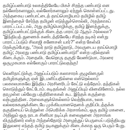
தமிழ்ப்பண்பாடு உலகத்திலேயே மிகச் சிறந்த பண்பாடு என
நல்லோர்களாலும், வல்லோர்களாலும் ஏற்றுக் கொள்ளப்பட்டது.
அத்தகைய பண்பாட்டைத் தாய்மொழியாம் தமிழில் தமிழ்
இனத்தைச் சேர்ந்த தமிழன் எடுத்துச்சொல்லி, அதற்காகப்
பாராட்டப்பட்டால், அது தமிழ்மொழிக்கு, தமிழ் இனத்துக்கு,
தமிழ்ப்பண்பாட்டுக்குக் கிடைத்த பாராட்டு ஆகும் அல்லவா?
”இந்தியத் துணைக் கண்டத்திலேயே சிறந்த நடிகர் என்று
பாராட்டப்படும் சிவாஜி கணேசன் யார்?” என்ற கேள்வி
பிறக்கும்போது, “அவர் நாடு தமிழ்நாடு, அவருடைய தாய்மொழி
தமிழ்; அவரது பண்பாடு தமிழ்ப்பண்பாடு!” என்ற பதில்தான்
கிடைக்கும். அதைவிட வேறொரு தகுதி வேண்டுமா, அவரை
ஒருமுகமாக எல்லோரும் பாராட்டுவதற்கு!
வெளிநாட்டுக்கு அனுப்பப்படும் கலாசாரக் குழுவினருள்
தமிழர்களுக்கு ஏன் இடமளிப்பதில்லை என்றெல்லாம்
பலகாலமாகவே இந்திய அரசினரிடம் கேட்டு வந்தோம். தந்திகள்
கொடுத்தும் கேட்டோம். கடிதங்கள் அனுப்பியும் வினவினோம். நல்ல
தரமுள்ள பல்வேறு பத்திரிகைகள் கூட இந்தக் கருத்தை
வற்புறுத்தின. அவைகளுக்கெல்லாம் வெற்றியாக, உலக
வல்லரசுகளுக்கிடையே முக்கியமானதெனக் குறிப்பிடத்தக்க
தகுதியைப் பெற்றுள்ள அமெரிக்க அரசாங்கம், ஒரு தமிழ் மகனை,
அதிலும் ஒரு நாடக சினிமா நடிப்புக் கலைஞனை அரசாங்க
விருந்தினர் என்ற அந்தஸ்தோடு அழைத்துப் பெருமைப் படுத்தியது
இதுவரை எந்தத் தமிழ் நடிகனுக்கும் கிடைக்காத ஒரு பெரும் பேறு.