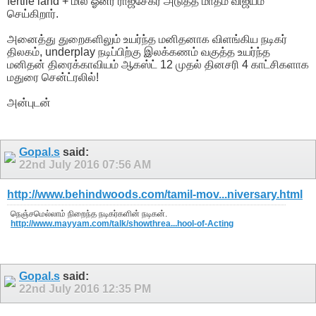
fertile land + மில் ஓனர் ராஜசேகர் அடுத்த மாதம் விஜயம்
செய்கிறார்.
அனைத்து துறைகளிலும் உயர்ந்த மனிதனாக விளங்கிய நடிகர்
திலகம், underplay நடிப்பிற்கு இலக்கணம் வகுத்த உயர்ந்த
மனிதன் திரைக்காவியம் ஆகஸ்ட் 12 முதல் தினசரி 4 காட்சிகளாக
மதுரை சென்ட்ரலில்!
அன்புடன்
Gopal.s
said:
22nd July 2016
07:56 AM
http://www.behindwoods.com/tamil-mov...niversary.html
நெஞ்சமெல்லாம் நிறைந்த நடிகர்களின் நடிகன்.
http://www.mayyam.com/talk/showthrea...hool-of-Acting
Gopal.s
said:
22nd July 2016
12:35 PM