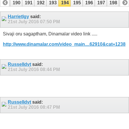
189
190
191
192
193
194
195
196
197
198
19
209
210
Harrietlgy
said:
21st July 2016
07:50 PM
Sivaji oru sagaptham, Dinamalar video link .....
http://www.dinamalar.com/video_main....62910&cat=1238
Russelldvt
said:
21st July 2016
08:44 PM
Russelldvt
said:
21st July 2016
08:47 PM