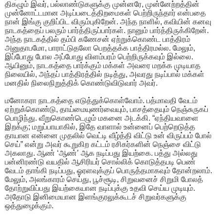
திகழும் இவர், பல்லாண்டுகளுக்கு முன்னரே, முன்னேற்றத்தின்
முன்னோட்டமான அடிப்படைத்திறமைகள் பெற்றிருந்தார் என்பதை
நான் இங்கு குறிப்பிட விரும்புகிறேன். அந்த நாளில், கவியின் கனவு
நாடகத்தைப் பலரும் பார்த்திருப்பார்கள். நானும் பார்த்திருக்கிறேன்.
அந்த நாடகத்தில் தம்பி கணேசன் ஏற்றுக்கொண்ட பாத்திரம்
அனுதாபமோ, பாராட்டுதலோ பெறத்தக்க பாத்திரமல்ல. மேலும்,
இப்போது போல அப்போது விளம்பரம் பெற்றிருக்கவும் இல்லை.
ஆயினும், நாடகத்தை பார்க்கும் மக்கள் அவரை மறக்க முடியாத
நிலையில், அந்தப் பாத்திரத்தில் நடித்து, அவரது நடிப்பால் மக்கள்
மனதில் நிலைநிறுத்திக் கொண்டுவிடுவார் அவர்.
மனோகரா நாடகத்தை எடுத்துக்கொள்வோம். பத்மாவதி வேடம்
ஏற்றுக்கொண்டு, தாய்மையுணர்வையும், பாசத்தையும் நெஞ்சுருகப்
பொழிந்து. வீறுகொண்டெழும் மகனை அடக்கி. “ஏந்தியவாளை
இறக்கு; மறுப்பாயாகில், இதே வாளால் உன்னைப் பெற்றெடுத்த
தாயான என்னை முதலில் வெட்டி வீழ்த்தி விட்டு உன் விருப்பம் போல்
செய்” என்று அவர் கூறுகிற கட்டம் ரசிகர்களின் நெஞ்சை விட்டு
அகலாது. ஆண் ‘ஆண்’ ஆக நடிப்பது இயற்கை. பத்து அல்லது
பன்னிரண்டு வயதில் ஆசிரியர் சொல்லிக் கொடுத்தபடி பெண்
வேடம் தாங்கி நடிப்பது, ஓரளவுக்குப் பொருத்தமாகவும் தோன்றலாம்.
மேலும், அலங்காரம் செய்து, பூச்சூடி, சிறுவனைச் சிறுமி போலத்
தோற்றுவிப்பது இயற்கையான நடிப்புக்கு உதவி செய்ய முடியும்.
அதோடு இனிமையான இளங்குரலுக்கூடச் சிறுவர்களுக்கு
ஒத்துழைக்கும்.