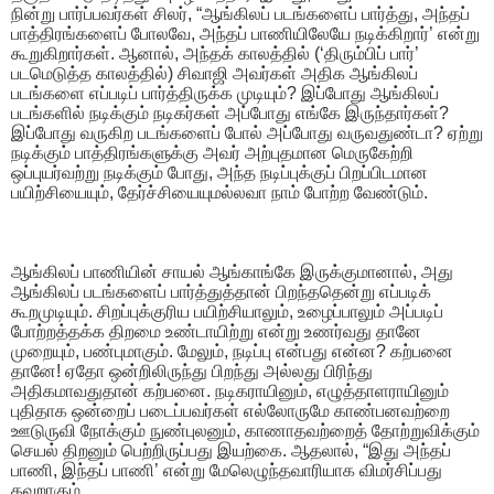
நின்று பார்ப்பவர்கள் சிலர், “ஆங்கிலப் படங்களைப் பார்த்து, அந்தப்
பாத்திரங்களைப் போலவே, அந்தப் பாணியிலேயே நடிக்கிறார்’ என்று
கூறுகிறார்கள். ஆனால், அந்தக் காலத்தில் (‘திரும்பிப் பார்’
படமெடுத்த காலத்தில்) சிவாஜி அவர்கள் அதிக ஆங்கிலப்
படங்களை எப்படிப் பார்த்திருக்க முடியும்? இப்போது ஆங்கிலப்
படங்களில் நடிக்கும் நடிகர்கள் அப்போது எங்கே இருந்தார்கள்?
இப்போது வருகிற படங்களைப் போல் அப்போது வருவதுண்டா? ஏற்று
நடிக்கும் பாத்திரங்களுக்கு அவர் அற்புதமான மெருகேற்றி
ஒப்புயர்வற்று நடிக்கும் போது, அந்த நடிப்புக்குப் பிறப்பிடமான
பயிற்சியையும், தேர்ச்சியையுமல்லவா நாம் போற்ற வேண்டும்.
ஆங்கிலப் பாணியின் சாயல் ஆங்காங்கே இருக்குமானால், அது
ஆங்கிலப் படங்களைப் பார்த்துத்தான் பிறந்ததென்று எப்படிக்
கூறமுடியும். சிறப்புக்குரிய பயிற்சியாலும், உழைப்பாலும் அப்படிப்
போற்றத்தக்க திறமை உண்டாயிற்று என்று உணர்வது தானே
முறையும், பண்புமாகும். மேலும், நடிப்பு என்பது என்ன? கற்பனை
தானே! ஏதோ ஒன்றிலிருந்து பிறந்து அல்லது பிரிந்து
அதிகமாவதுதான் கற்பனை. நடிகராயினும், எழுத்தாளராயினும்
புதிதாக ஒன்றைப் படைப்பவர்கள் எல்லோருமே காண்பனவற்றை
ஊடுருவி நோக்கும் நுண்புலனும், காணாதவற்றைத் தோற்றுவிக்கும்
செயல் திறனும் பெற்றிருப்பது இயற்கை. ஆதலால், “இது அந்தப்
பாணி, இந்தப் பாணி’ என்று மேலெழுந்தவாரியாக விமர்சிப்பது
தவறாகும்.