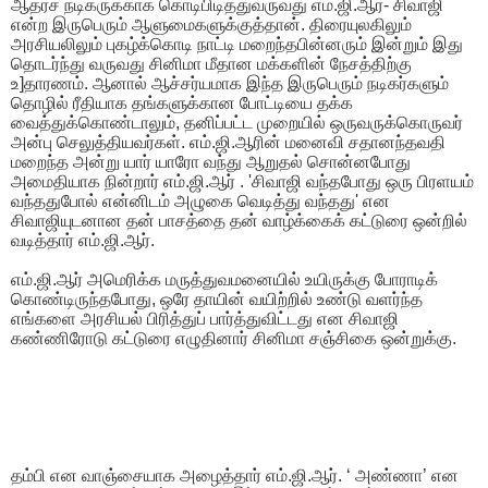
ஆதர்ச நடிகருக்காக கொடிபிடித்துவருவது எம்.ஜி.ஆர்- சிவாஜி
என்ற இருபெரும் ஆளுமைகளுக்குத்தான். திரையுலகிலும்
அரசியலிலும் புகழ்க்கொடி நாட்டி மறைந்தபின்னரும் இன்றும் இது
தொடர்ந்து வருவது சினிமா மீதான மக்களின் நேசத்திற்கு
உ]தாரணம். ஆனால் ஆச்சர்யமாக இந்த இருபெரும் நடிகர்களும்
தொழில் ரீதியாக தங்களுக்கான போட்டியை தக்க
வைத்துக்கொண்டாலும், தனிப்பட்ட முறையில் ஒருவருக்கொருவர்
அன்பு செலுத்தியவர்கள். எம்.ஜி.ஆரின் மனைவி சதானந்தவதி
மறைந்த அன்று யார் யாரோ வந்து ஆறுதல் சொன்னபோது
அமைதியாக நின்றார் எம்.ஜி.ஆர் . 'சிவாஜி வந்தபோது ஒரு பிரளயம்
வந்ததுபோல் என்னிடம் அழுகை வெடித்து வந்தது' என
சிவாஜியுடனான தன் பாசத்தை தன் வாழ்க்கைக் கட்டுரை ஒன்றில்
வடித்தார் எம்.ஜி.ஆர்.
எம்.ஜி.ஆர் அமெரிக்க மருத்துவமனையில் உயிருக்கு போராடிக்
கொண்டிருந்தபோது, ஒரே தாயின் வயிற்றில் உண்டு வளர்ந்த
எங்களை அரசியல் பிரித்துப் பார்த்துவிட்டது என சிவாஜி
கண்ணிரோடு கட்டுரை எழுதினார் சினிமா சஞ்சிகை ஒன்றுக்கு.
தம்பி என வாஞ்சையாக அழைத்தார் எம்.ஜி.ஆர். ‘ அண்ணா’ என