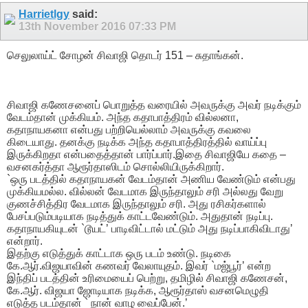
Harrietlgy
said:
13th November 2016
07:33 PM
செலுலாய்ட் சோழன் சிவாஜி தொடர் 151 – சுதாங்கன்.
சிவாஜி கணேசனைப் பொறுத்த வரையில் அவருக்கு அவர் நடிக்கும்
வேடம்தான் முக்கியம். அந்த கதாபாத்திரம் வில்லனா,
கதாநாயகனா என்பது பற்றியெல்லாம் அவருக்கு கவலை
கிடையாது. தனக்கு நடிக்க அந்த கதாபாத்திரத்தில் வாய்ப்பு
இருக்கிறதா என்பதைத்தான் பார்ப்பார்.இதை சிவாஜியே கதை –
வசனகர்த்தா ஆரூர்தாஸிடம் சொல்லியிருக்கிறார்.
`ஒரு படத்தில் கதாநாயகன் வேடம்தான் அணிய வேண்டும் என்பது
முக்கியமல்ல. வில்லன் வேடமாக இருந்தாலும் சரி அல்லது வேறு
குணச்சித்திர வேடமாக இருந்தாலும் சரி. அது ரசிகர்களால்
பேசப்படும்படியாக நடித்துக் காட்டவேண்டும். அதுதான் நடிப்பு.
கதாநாயகியுடன் `டூயட்’ பாடிவிட்டால் மட்டும் அது நடிப்பாகிவிடாது’
என்றார்.
இதற்கு எடுத்துக் காட்டாக ஒரு படம் உண்டு. நடிகை
கே.ஆர்.விஜயாவின் கணவர் வேலாயுதம். இவர் `மஜ்பூர்’ என்ற
இந்திப் படத்தின் உரிமையைப் பெற்று, தமிழில் சிவாஜி கணேசன்,
கே.ஆர். விஜயா ஜோடியாக நடிக்க, ஆரூர்தாஸ் வசனமெழுதி
எடுத்த படம்தான் ` நான் வாழ வைப்பேன்.’