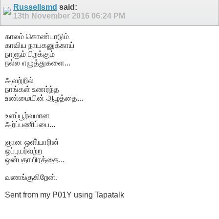
Russellsmd
said:
13th November 2016
06:24 PM
காலம் கொண்டாடும்
காவிய நாயகனுக்காய்
நாளும் பிறக்கும்
நல்ல எழுத்துகளை...
அவற்றில்
நாங்கள் உணர்ந்த
உண்மையின் ஆழத்தை...
உளப்பூர்வமான
அர்ப்பணிப்பை...
ஞான ஒளி்யாரின்
ஒப்புயர்வற்ற
ஒன்பதாயிரத்தை...
வணங்குகிறேன்.
Sent from my P01Y using Tapatalk