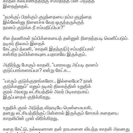
காதலி கல்யாணத்திற்கு சம்மதித்த பின் அடுத்த
இறைஞ்சுதல்.
"நமக்குப் பிறக்கும் குழந்தையை நம்ம குழந்தை
இல்லேன்னு நினைச்சு வேற ஒருத்தருக்குத்
தானம் குடுக்க நீ சம்மதிப்பியா?"
சில த்வனிகள் நம்பிக்கையைத் தன்னுள் நிறைத்தபடி வெளிப்படும்.
நடிகர் திலகம் இதைக்
கேட்கும் த்வனி, 'காதலி இதற்கு(ம்) சம்மதிப்பாள்'
என்கிற நம்பிக்கையுடையதாகவே இருக்கும்.
அதிர்ந்து போகும் காதலி, "யாராவது அப்படி தானம்
குடுப்பாங்களாய்யா? என்று கேட்க...
"யாரும் குடுக்குறாங்களோ.. இல்லையோ? நான்
குடுக்கணும்" எனும் நடிகர் திலகத்தின் உறுதிக்
குரல் அவரது லட்சியத்தில் அவர் பிடிவாதமாய்
இருப்பதைக் குறிக்கிறது.
உறுதிக் குரல் அடுத்த விநாடியே மென்மையாகி,
தனது லட்சியத்திற்குப் பின்னால் இருக்கும் சோகக் கதையை
காதலியின் முன் விரிக்கிறது.
கதை கேட்டு, நல்லவனான தன் நாயகனை வியந்த காதலி அவனது