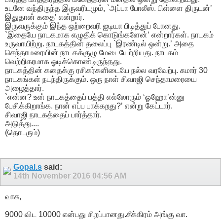
உடனே வந்திருந்த இருவரிடமும், `அப்பா போலீஸ். பிள்ளை திருடன்’
இதுதான் கதை’ என்றார்.
இருவருக்கும் இந்த ஒற்றைவரி ஐடியா பிடித்துப் போனது.
`இதையே நாடகமாக எழுதிக் கொடுங்களேன்’ என்றார்கள். நாடகம்
உருவாயிற்று. நாடகத்தின் தலைப்பு `இரண்டில் ஒன்று.’ அதை
செந்தாமரையின் நாடகக்குழு மேடையேற்றியது. நாடகம்
வெற்றிகரமாக ஓடிக்கொண்டிருந்தது.
நாடகத்தின் கதைக்கு ரசிகர்களிடையே நல்ல வரவேற்பு. சுமார் 30
நாடகங்கள் நடந்திருக்கும். ஒரு நாள் சிவாஜி செந்தாமரையை
அழைத்தார்.
`என்ன? உன் நாடகத்தைப் பத்தி எல்லோரும் ‘ஓஹோ’ன்னு
பேசிக்கிறாங்க. நான் எப்ப பாக்கறது?’ என்று கேட்டார்.
சிவாஜி நாடகத்தைப் பார்த்தார்.
அடுத்து....
(தொடரும்)
Gopal.s
said:
14th November 2016
04:56 AM
வாசு,
9000 விட 10000 என்பது சிறப்பானது.சீக்கிரம் அங்கு வா.