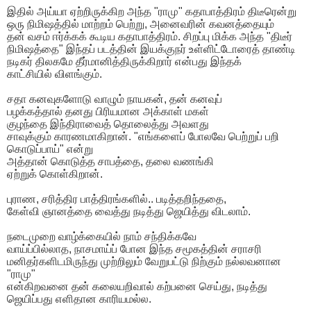
இதில் அய்யா ஏற்றிருக்கிற அந்த "ராமு" கதாபாத்திரம் திடீரென்று
ஒரு நிமிஷத்தில் மாற்றம் பெற்று, அனைவரின் கவனத்தையும்
தன் வசம் ஈர்க்கக் கூடிய கதாபாத்திரம். சிறப்பு மிக்க அந்த "திடீர்
நிமிஷத்தை" இந்தப் படத்தின் இயக்குநர் உள்ளிட்டோரைத் தாண்டி
நடிகர் திலகமே தீர்மானித்திருக்கிறார் என்பது இந்தக்
காட்சியில் விளங்கும்.
சதா கனவுகளோடு வாழும் நாயகன், தன் கனவுப்
பழக்கத்தால் தனது பிரியமான அக்காள் மகள்
குழந்தை இந்திராவைத் தொலைத்து அவளது
சாவுக்கும் காரணமாகிறான். "எங்களைப் போலவே பெற்றுப் பறி
கொடுப்பாய்" என்று
அத்தான் கொடுத்த சாபத்தை, தலை வணங்கி
ஏற்றுக் கொள்கிறான்.
புராண, சரித்திர பாத்திரங்களில்.. படித்தறிந்ததை,
கேள்வி ஞானத்தை வைத்து நடித்து ஜெயித்து விடலாம்.
நடைமுறை வாழ்க்கையில் நாம் சந்திக்கவே
வாய்ப்பில்லாத, நாசமாய்ப் போன இந்த சமூகத்தின் சராசரி
மனிதர்களிடமிருந்து முற்றிலும் வேறுபட்டு நிற்கும் நல்லவனான
"ராமு"
என்கிறவனை தன் கலையறிவால் கற்பனை செய்து, நடித்து
ஜெயிப்பது எளிதான காரியமல்ல.