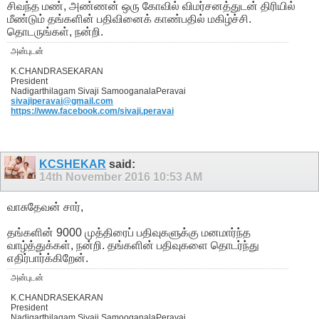
சிவந்த மண், அண்ணன் ஒரு கோவில் விமர்சனத்துடன் திரியில்
மீண்டும் தங்களின் பதிவினைக் காண்பதில் மகிழ்ச்சி.
தொடருங்கள், நன்றி.
அன்புடன்
K.CHANDRASEKARAN
President
Nadigarthilagam Sivaji SamooganalaPeravai
sivajiperavai@gmail.com
https://www.facebook.com/sivaji.peravai
KCSHEKAR
said:
14th November 2016
10:53 AM
வாசுதேவன் சார்,
தங்களின் 9000 முத்திரைப் பதிவுகளுக்கு மனமார்ந்த
வாழ்த்துக்கள், நன்றி. தங்களின் பதிவுகளை தொடர்ந்து
எதிர்பார்க்கிறேன்.
அன்புடன்
K.CHANDRASEKARAN
President
Nadigarthilagam Sivaji SamooganalaPeravai