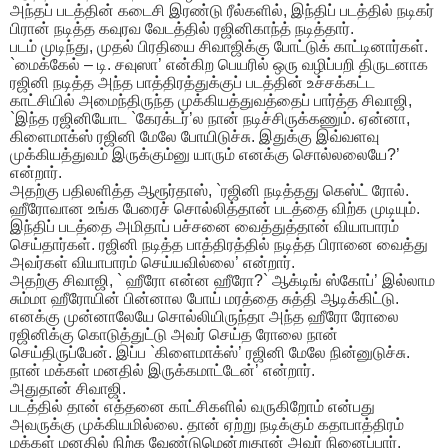
அந்தப் படத்தின் கடைசி இரண்டு ரீல்களில், இந்திப் படத்தில் நடிகர்
பிரான் நடித்த கவுரவ வேடத்தில் ரஜினிகாந்த் நடித்தார்.
படம் முடிந்து, முதல் பிரதியை சிவாஜிக்கு போட்டுக் காட்டினார்கள்.
`மைக்கேல் – டி. சவுஸா’ என்கிற பெயரில் ஒரு வழிப்பறி திருடனாக
ரஜினி நடித்த அந்த பாத்திரத்துக்குப் படத்தின் உச்சக்கட்ட
காட்சியில் அமைந்திருந்த முக்கியத்துவத்தைப் பார்த்த சிவாஜி,
`இந்த ரஜினியோட `கேரக்டர்’ல நான் நடிச்சிருக்கணும். ஏன்னா,
கிளைமாக்ஸ் ரஜினி மேலே போயிடுச்சு. இதுக்கு இவ்வளவு
முக்கியத்துவம் இருக்கும்னு யாரும் எனக்கு சொல்லலையே?’
என்றார்.
அதற்கு பதிலளித்த ஆரூர்தாஸ், `ரஜினி நடித்தது கெஸ்ட் ரோல்.
ஹீரோவான உங்க பேரைச் சொல்லித்தான் படத்தை விற்க முடியும்.
இந்திப் படத்தை அமிதாப் பச்சனை வைத்துத்தான் வியாபாரம்
செய்தார்கள். ரஜினி நடித்த பாத்திரத்தில் நடித்த பிரானை வைத்து
அவர்கள் வியாபாரம் செய்யவில்லை’ என்றார்.
அதற்கு சிவாஜி, ` ஹீரோ என்ன ஹீரோ?` ஆக்டிங் ஸ்கோப்’ இல்லாம
சும்மா ஹீரோயின் பின்னால போய் மரத்தை சுத்தி ஆடிக்கிட்டு.
எனக்கு முன்னாலேயே சொல்லியிருந்தா அந்த ஹீரோ ரோலை
ரஜினிக்கு கொடுத்துட்டு அவர் செய்த ரோலை நான்
செய்திருப்பேன். இப்ப `கிளைமாக்ஸ்’ ரஜினி மேலே நின்னுடுச்சு.
நான் மக்கள் மனதில் இருக்கமாட்டேன்’ என்றார்.
அதுதான் சிவாஜி.
படத்தில் தான் எத்தனை காட்சிகளில் வருகிறோம் என்பது
அவருக்கு முக்கியமில்லை. தான் ஏற்று நடிக்கும் கதாபாத்திரம்
மக்கள் மனதில் நிற்க வேண்டுமென்றுதான் அவர் நினைப்பார்.