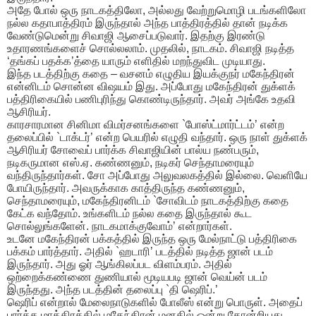
அதே போல் ஒரு நாடகத்திலோ, அல்லது வேற்றுமொழி படங்களிலோ
நல்ல கதாபாத்திரம் இருந்தால் அந்த பாத்திரத்தில் தான் நடிக்க
வேண்டுமென்று சிவாஜி ஆசைப்படுவார். இதற்கு இரண்டு
உதாரணங்களைச் சொல்லலாம். முதலில், நாடகம். சிவாஜி நடித்த
‘தங்கப் பதக்க’த்தை யாரும் எளிதில் மறந்துவிட முடியாது.
இந்த படத்திற்கு கதை – வசனம் எழுதிய இயக்குநர் மகேந்திரன்
என்னிடம் சொன்ன விஷயம் இது. அப்போது மகேந்திரன் துக்ளக்
பத்திரிகையில் பணிபுரிந்து கொண்டிருந்தார். அவர் அங்கே உதவி
ஆசிரியர்.
காரசாரமான சினிமா விமர்சனங்களை `போஸ்ட்மார்ட்டம்’ என்ற
தலைப்பில் `டாக்டர்’ என்ற பெயரில் எழுதி வந்தார். ஒரு நாள் துக்ளக்
ஆசிரியர் சோவைப் பார்க்க சிவாஜியின் பால்ய நண்பரும்,
நடிகருமான எஸ்.ஏ. கண்ணனும், நடிகர் செந்தாமரையும்
வந்திருந்தார்கள். சோ அப்போது அலுவலகத்தில் இல்லை. வெளியே
போயிருந்தார். அவருக்காக காத்திருந்த கண்ணனும்,
செந்தாமரையும், மகேந்திரனிடம் `சோவிடம் நாடகத்திற்கு கதை
கேட்க வந்தோம். உங்களிடம் நல்ல கதை இருந்தால் கூட
சொல்லுங்களேன். நாடகமாக்குவோம்’ என்றார்கள்.
உடனே மகேந்திரன் பக்கத்தில் இருந்த ஒரு மேல்நாட்டு பத்திரிகை
பக்கம் பார்த்தார். அதில் `ஹடாரி’ படத்தில் நடித்த ஜான் படம்
இருந்தார். அது ஓர் ஆங்கிலப்பட விளம்பரம். அதில்
ஒற்றைக்கண்ணை துணியால் மூடியபடி ஜான் வெய்ன் படம்
இருந்தது. அந்த படத்தின் தலைப்பு `தி ஷெரிப்.’
ஷெரிப் என்றால் மேலைநாடுகளில் போலீஸ் என்று பொருள். அதைப்
பார்த்த மாத்திரத்தில் மகேந்திரன் மனதில் ஒன்று தோன்றியது.