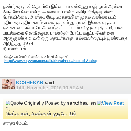
நண்பர்களுடன் தொடர்பே இல்லாமல் என்றேனும் ஓர் நாள் அன்பை
தேடி லோ லோ என்று அலைவாய் என்று எதிர்பார்த்தது வீண்
போகவில்லை. அன்பை தேடி ,முக்தாவின் முதல் வண்ண படம்.
புதிய கரு.புதிய களம் .கலைஞானம்-தூயவன் இணைவு ,சோ
நகைசுவை எல்லாமே அமைந்தும், எம்.எஸ்.வீ ஓரளவு திருப்தியான
பாடல்களை கொடுத்தும், பாலசந்தர் போட்ட கருப்பு-வெள்ளை
அணுகுண்டு அவள் ஒரு தொடர்கதை, எல்லாவற்றையும் பூண்டோடு
அழித்தது 1974
தீபாவளியில்.
நெஞ்சமெல்லாம் நிறைந்த நடிகர்களின் நடிகன்.
http://www.mayyam.com/talk/showthrea...hool-of-Acting
KCSHEKAR
said:
14th November 2016
10:52 AM
Originally Posted by
saradhaa_sn
அ
சிவந்த மண், அண்ணன் ஒரு கோவில்
சாரதா மேடம்,