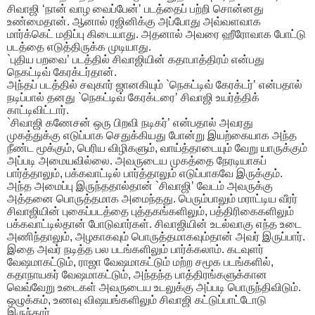
சிவாஜி ‘நான் வாழ வைப்பேன்’ படத்தைப் பற்றி சொன்னது
உண்மைதான். ஆனால் ரஜினிக்கு அப்போது அவ்வளவாக
மார்க்கெட் மதிப்பு கிடையாது. அதனால் அவரை ஹீரோவாக போட்டு
படத்தை எடுத்திருக்க முடியாது.
`புதிய பறவை’ படத்தில் சிவாஜியின் கதாபாத்திரம் என்பது
நெகட்டிவ் கேரக்டர்தான்.
அந்தப் படத்தில் சவுகார் ஜானகியும் `நெகட்டிவ் கேரக்டர்’ என்பதால்
நடிப்பால் தனது `நெகட்டிவ் கேரக்டரை’ சிவாஜி உயர்த்திக்
காட்டிவிட்டார்.
`சிவாஜி கணேசன் ஒரு பிறவி நடிகர்’ என்பதால் அவரது
முகத்துக்கு எடுப்பாக செதுக்கியது போன்று இயற்கையாக அந்த
நீண்ட மூக்கும், பெரிய விழிகளும், வாய்த்தாடையும் வேறு யாருக்கும்
அப்படி அமையவில்லை. அவருடைய முகத்தை நேரடியாகப்
பார்த்தாலும், பக்கவாட்டில் பார்த்தாலும் எடுப்பாகவே இருக்கும்.
அந்த அமைப்பு இருந்ததால்தான் `சிவாஜி’ வேடம் அவருக்கு
அத்தனை பொருத்தமாக அமைந்தது. பெரும்பாலும் மராட்டிய வீரர்
சிவாஜியின் புகைப்படத்தை புத்தகங்களிலும், பத்திரிகைகளிலும்
பக்கவாட்டில்தான் போடுவார்கள். சிவாஜியின் உடல்வாகு எந்த உடை
அணிந்தாலும், அழகாகவும் பொருத்தமாகவும்தான் அவர் இருப்பார்.
இதை அவர் நடித்த பல படங்களிலும் பார்க்கலாம். கடவுளர்
வேஷமாகட்டும், ராஜா வேஷமாகட்டும் மற்ற சமூக படங்களில்,
கதாநாயகர் வேஷமாகட்டும், அந்தந்த பாத்திரங்களுக்கான
வெவ்வேறு உடைகள் அவருடைய உடலுக்கு அப்படி பொருந்திவிடும்.
ஒழுக்கம், உணவு விஷயங்களிலும் சிவாஜி கட்டுப்பாட்டோடு
இருந்தார்.