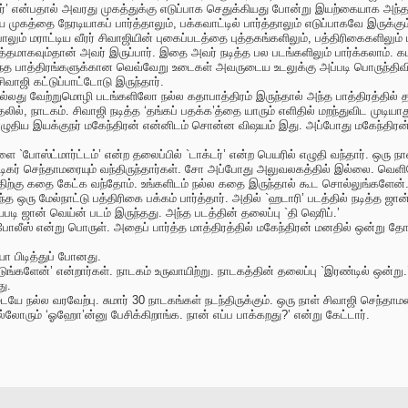
்’ என்பதால் அவரது முகத்துக்கு எடுப்பாக செதுக்கியது போன்று இயற்கையாக அந்த நீ
கத்தை நேரடியாகப் பார்த்தாலும், பக்கவாட்டில் பார்த்தாலும் எடுப்பாகவே இருக்க
ும் மராட்டிய வீரர் சிவாஜியின் புகைப்படத்தை புத்தகங்களிலும், பத்திரிகைகளிலும்
தமாகவும்தான் அவர் இருப்பார். இதை அவர் நடித்த பல படங்களிலும் பார்க்கலாம். கட
்த பாத்திரங்களுக்கான வெவ்வேறு உடைகள் அவருடைய உடலுக்கு அப்படி பொருந்திவி
வாஜி கட்டுப்பாட்டோடு இருந்தார்.
து வேற்றுமொழி படங்களிலோ நல்ல கதாபாத்திரம் இருந்தால் அந்த பாத்திரத்தில் த
், நாடகம். சிவாஜி நடித்த ‘தங்கப் பதக்க’த்தை யாரும் எளிதில் மறந்துவிட முடியாத
ழுதிய இயக்குநர் மகேந்திரன் என்னிடம் சொன்ன விஷயம் இது. அப்போது மகேந்திரன் த
போஸ்ட்மார்ட்டம்’ என்ற தலைப்பில் `டாக்டர்’ என்ற பெயரில் எழுதி வந்தார். ஒரு நா
ிகர் செந்தாமரையும் வந்திருந்தார்கள். சோ அப்போது அலுவலகத்தில் இல்லை. வெளி
திற்கு கதை கேட்க வந்தோம். உங்களிடம் நல்ல கதை இருந்தால் கூட சொல்லுங்களேன்.
த ஒரு மேல்நாட்டு பத்திரிகை பக்கம் பார்த்தார். அதில் `ஹடாரி’ படத்தில் நடித்த ஜான
 ஜான் வெய்ன் படம் இருந்தது. அந்த படத்தின் தலைப்பு `தி ஷெரிப்.’
ோலீஸ் என்று பொருள். அதைப் பார்த்த மாத்திரத்தில் மகேந்திரன் மனதில் ஒன்று தோ
யா பிடித்துப் போனது.
களேன்’ என்றார்கள். நாடகம் உருவாயிற்று. நாடகத்தின் தலைப்பு `இரண்டில் ஒன்ற
ு.
யே நல்ல வரவேற்பு. சுமார் 30 நாடகங்கள் நடந்திருக்கும். ஒரு நாள் சிவாஜி செந்
்லோரும் ‘ஓஹோ’ன்னு பேசிக்கிறாங்க. நான் எப்ப பாக்கறது?’ என்று கேட்டார்.