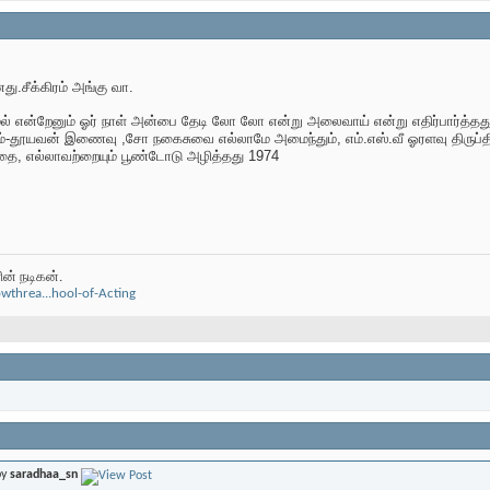
ு.சீக்கிரம் அங்கு வா.
் என்றேனும் ஓர் நாள் அன்பை தேடி லோ லோ என்று அலைவாய் என்று எதிர்பார்த்த
ம்-தூயவன் இணைவு ,சோ நகைசுவை எல்லாமே அமைந்தும், எம்.எஸ்.வீ ஓரளவு திருப்த
, எல்லாவற்றையும் பூண்டோடு அழித்தது 1974
ன் நடிகன்.
threa...hool-of-Acting
by
saradhaa_sn