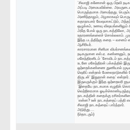
`சிவாஜி கணேசன் ஒரு பிறவி நடிகர
அப்படி அமையவில்லை. அவருடைய மு
பொருத்தமாக அமைந்தது. பெரும்பால
அணிந்தாலும், அழகாகவும் பொருத்
கதாநாயகர் வேஷமாகட்டும், அந்தந
ஒழுக்கம், உணவு விஷயங்களிலும் சி
அதே போல் ஒரு நாடகத்திலோ, அல்ல
உதாரணங்களைச் சொல்லலாம். முதலில
இந்த படத்திற்கு கதை – வசனம் எ
ஆசிரியர்.
காரசாரமான சினிமா விமர்சனங்களை `
நடிகருமான எஸ்.ஏ. கண்ணனும், நட
மகேந்திரனிடம் `சோவிடம் நாடகத்
உடனே மகேந்திரன் பக்கத்தில் இருந்
ஒற்றைக்கண்ணை துணியால் மூடியபடி
ஷெரிப் என்றால் மேலைநாடுகளில் ப
திருடன்’ இதுதான் கதை’ என்றார்.
இருவருக்கும் இந்த ஒற்றைவரி ஐடி
`இதையே நாடகமாக எழுதிக் கொடுங்
வெற்றிகரமாக ஓடிக்கொண்டிருந்தத
நாடகத்தின் கதைக்கு ரசிகர்களிடை
`என்ன? உன் நாடகத்தைப் பத்தி எல
சிவாஜி நாடகத்தைப் பார்த்தார்.
அடுத்து....
(தொடரும்)