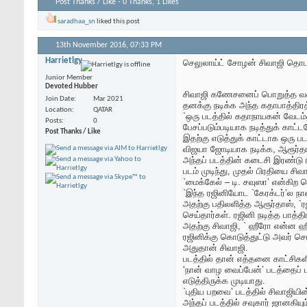
Post Thanks / Like - 0 Thanks, 1 Likes
saradhaa_sn
liked this post
13th November 2016,
07:33 PM
Harrietlgy
செலுலாய்ட் சோழன் சிவாஜி தொடர்
Junior Member
Devoted Hubber
சிவாஜி கணேசனைப் பொறுத்த வரைய
Join Date
Mar 2021
தனக்கு நடிக்க அந்த கதாபாத்திரத
Location
QATAR
`ஒரு படத்தில் கதாநாயகன் வேடம்
Posts
0
பேசப்படும்படியாக நடித்துக் காட்டவ
Post Thanks / Like
இதற்கு எடுத்துக் காட்டாக ஒரு ப
விஜயா ஜோடியாக நடிக்க, ஆரூர்த
அந்தப் படத்தின் கடைசி இரண்டு ரீல
படம் முடிந்து, முதல் பிரதியை சிவ
`மைக்கேல் – டி. சவுஸா’ என்கிற பெ
`இந்த ரஜினியோட `கேரக்டர்’ல நான
அதற்கு பதிலளித்த ஆரூர்தாஸ், `
செய்தார்கள். ரஜினி நடித்த பாத்த
அதற்கு சிவாஜி, ` ஹீரோ என்ன ஹ
ரஜினிக்கு கொடுத்துட்டு அவர் செ
அதுதான் சிவாஜி.
படத்தில் தான் எத்தனை காட்சிகளி
‘நான் வாழ வைப்பேன்’ படத்தைப
எடுத்திருக்க முடியாது.
`புதிய பறவை’ படத்தில் சிவாஜியின
அந்தப் படத்தில் சவுகார் ஜானகியும