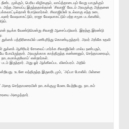
ண்ட மூக்கும், பெரிய விழிகளும், வாய்த்தாடையும் வேறு யாருக்கும்
ும். அந்த அமைப்பு இருந்ததால்தான் `சிவாஜி’ வேடம் அவருக்கு அத்தனை
 பக்கவாட்டில்தான் போடுவார்கள். சிவாஜியின் உடல்வாகு எந்த உடை
வுளர் வேஷமாகட்டும், ராஜா வேஷமாகட்டும் மற்ற சமூக படங்களில்,
டும்.
ான் நடிக்க வேண்டுமென்று சிவாஜி ஆசைப்படுவார். இதற்கு இரண்டு
ு.
ுக்ளக் பத்திரிகையில் பணிபுரிந்து கொண்டிருந்தார். அவர் அங்கே உதவி
ள் துக்ளக் ஆசிரியர் சோவைப் பார்க்க சிவாஜியின் பால்ய நண்பரும்,
யே போயிருந்தார். அவருக்காக காத்திருந்த கண்ணனும், செந்தாமரையும்,
 நாடகமாக்குவோம்’ என்றார்கள்.
் படம் இருந்தார். அது ஓர் ஆங்கிலப்பட விளம்பரம். அதில்
ன்றியது. உடனே வந்திருந்த இருவரிடமும், `அப்பா போலீஸ். பிள்ளை
ு.’ அதை செந்தாமரையின் நாடகக்குழு மேடையேற்றியது. நாடகம்
தாமரையை அழைத்தார்.