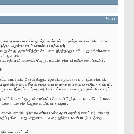
#2534
லனா, கதாநாயகனா என்பது பற்றியெல்லாம் அவருக்கு கவலை கிடையாது.
்த்தா ஆரூர்தாஸிடம் சொல்லியிருக்கிறார்.
லது வேறு குணச்சித்திர வேடமாக இருந்தாலும் சரி. அது ரசிகர்களால்
ிவிடாது’ என்றார்.
ப் படத்தின் உரிமையைப் பெற்று, தமிழில் சிவாஜி கணேசன், கே.ஆர்.
்.
கட்ட காட்சியில் அமைந்திருந்த முக்கியத்துவத்தைப் பார்த்த சிவாஜி,
ு முக்கியத்துவம் இருக்கும்னு யாரும் எனக்கு சொல்லலையே?’ என்றார்.
ுடியும். இந்திப் படத்தை அமிதாப் பச்சனை வைத்துத்தான் வியாபாரம்
ஆடிக்கிட்டு. எனக்கு முன்னாலேயே சொல்லியிருந்தா அந்த ஹீரோ ரோலை
 மக்கள் மனதில் இருக்கமாட்டேன்’ என்றார்.
் மக்கள் மனதில் நிற்க வேண்டுமென்றுதான் அவர் நினைப்பார். சிவாஜி
் மதிப்பு கிடையாது. அதனால் அவரை ஹீரோவாக போட்டு படத்தை
ிக் காட்டிவிட்டார்.