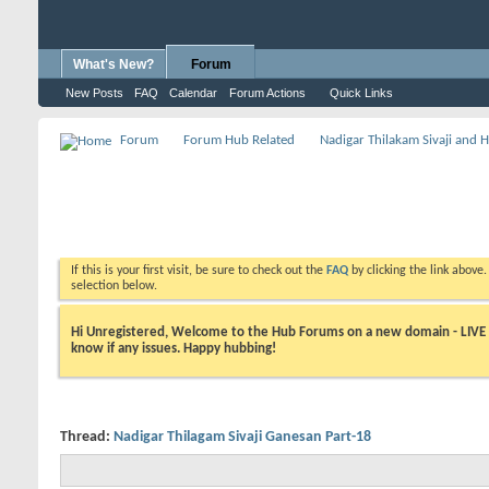
What's New?
Forum
New Posts
FAQ
Calendar
Forum Actions
Quick Links
Forum
Forum Hub Related
Nadigar Thilakam Sivaji and 
If this is your first visit, be sure to check out the
FAQ
by clicking the link above
selection below.
Hi Unregistered, Welcome to the Hub Forums on a new domain - LIVE ! A
know if any issues. Happy hubbing!
Thread:
Nadigar Thilagam Sivaji Ganesan Part-18