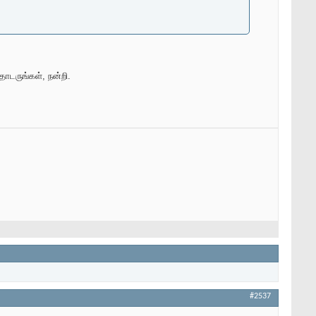
ொடருங்கள், நன்றி.
#2537