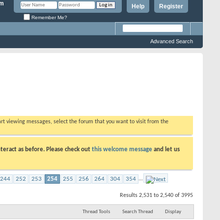
Help
Register
Remember Me?
Advanced Search
tart viewing messages, select the forum that you want to visit from the
teract as before. Please check out
this welcome message
and let us
244
252
253
254
255
256
264
304
354
...
Results 2,531 to 2,540 of 3995
Thread Tools
Search Thread
Display