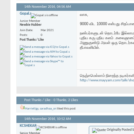
14th November 2016,
04:56 AM
Gopal.s
வாசு,
Junior Member
9000 விட 10000 என்பது சிறப்பானத
Newbie Hubber
Join Date
Mar 2021
நண்பர்களுடன் தொடர்பே இல்லாமல
Posts
0
புதிய கரு.புதிய களம் .கலைஞான
Post Thanks / Like
அணுகுண்டு அவள் ஒரு தொடர்கதை
தீபாவளியில்.
நெஞ்சமெல்லாம் நிறைந்த நடிகர்களி
http://www.mayyam.com/talk/show
Post Thanks / Like - 0 Thanks, 2 Likes
Harrietlgy
,
saradhaa_sn
liked this post
14th November 2016,
10:52 AM
KCSHEKAR
Originally Posted 
Senior Member