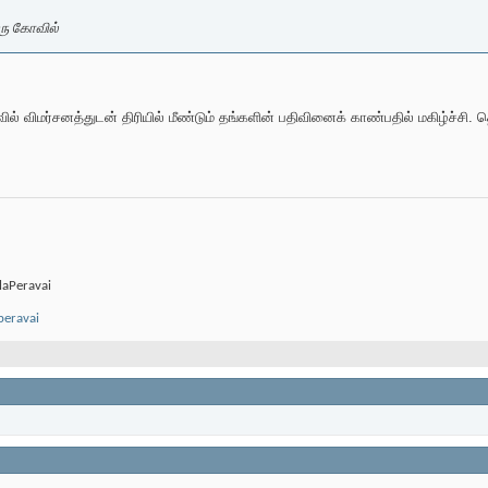
ரு கோவில்
விமர்சனத்துடன் திரியில் மீண்டும் தங்களின் பதிவினைக் காண்பதில் மகிழ்ச்சி. த
laPeravai
peravai