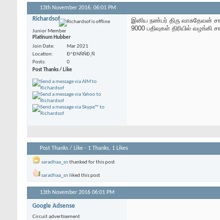
13th November 2016,
06:01 PM
Richardsof
இனிய நண்பர் திரு வாசுதேவன் சா
9000 பதிவுகள் திரியில் வழங்கி 
Junior Member
Platinum Hubber
Join Date
Mar 2021
Location
Ð*Ð¾ÑÑÐ¸Ñ
Posts
0
Post Thanks / Like
Post Thanks / Like - 1 Thanks, 1 Likes
saradhaa_sn
thanked for this post
saradhaa_sn
liked this post
13th November 2016
06:01 PM
Google Adsense
Circuit advertisement