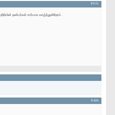
#2531
ிரியின் நண்பர்கள் சார்பாக வாழ்த்துகிறோம் .
# ADS