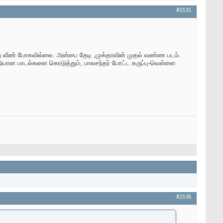
#2535
து வீண் போகவில்லை. அன்பை தேடி ,முக்தாவின் முதல் வண்ண படம்.
ியான பாடல்களை கொடுத்தும், பாலசந்தர் போட்ட கருப்பு-வெள்ளை
#2536