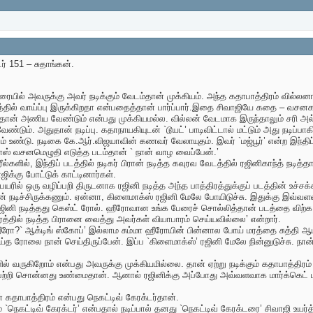
 151 – சுதாங்கன்.
ில் அவருக்கு அவர் நடிக்கும் வேடம்தான் முக்கியம். அந்த கதாபாத்திரம் வில்
்தில் வாய்ப்பு இருக்கிறதா என்பதைத்தான் பார்ப்பார்.இதை சிவாஜியே கதை – வசனகர
தான் அணிய வேண்டும் என்பது முக்கியமல்ல. வில்லன் வேடமாக இருந்தாலும் சரி அல்
ேண்டும். அதுதான் நடிப்பு. கதாநாயகியுடன் `டூயட்’ பாடிவிட்டால் மட்டும் அது நடிப்பாக
டம் உண்டு. நடிகை கே.ஆர்.விஜயாவின் கணவர் வேலாயுதம். இவர் `மஜ்பூர்’ என்ற இந்தி
ாஸ் வசனமெழுதி எடுத்த படம்தான் ` நான் வாழ வைப்பேன்.’
்களில், இந்திப் படத்தில் நடிகர் பிரான் நடித்த கவுரவ வேடத்தில் ரஜினிகாந்த் நடித்தார
ாஜிக்கு போட்டுக் காட்டினார்கள்.
யரில் ஒரு வழிப்பறி திருடனாக ரஜினி நடித்த அந்த பாத்திரத்துக்குப் படத்தின் உச்சக்
் நடிச்சிருக்கணும். ஏன்னா, கிளைமாக்ஸ் ரஜினி மேலே போயிடுச்சு. இதுக்கு இவ்வளவ
ரஜினி நடித்தது கெஸ்ட் ரோல். ஹீரோவான உங்க பேரைச் சொல்லித்தான் படத்தை விற்க ம
ிரத்தில் நடித்த பிரானை வைத்து அவர்கள் வியாபாரம் செய்யவில்லை’ என்றார்.
ீரோ?` ஆக்டிங் ஸ்கோப்’ இல்லாம சும்மா ஹீரோயின் பின்னால போய் மரத்தை சுத்தி 
ய்த ரோலை நான் செய்திருப்பேன். இப்ப `கிளைமாக்ஸ்’ ரஜினி மேலே நின்னுடுச்சு. நான்
ல் வருகிறோம் என்பது அவருக்கு முக்கியமில்லை. தான் ஏற்று நடிக்கும் கதாபாத்திரம
் பற்றி சொன்னது உண்மைதான். ஆனால் ரஜினிக்கு அப்போது அவ்வளவாக மார்க்கெட
் கதாபாத்திரம் என்பது நெகட்டிவ் கேரக்டர்தான்.
் `நெகட்டிவ் கேரக்டர்’ என்பதால் நடிப்பால் தனது `நெகட்டிவ் கேரக்டரை’ சிவாஜி உயர்த்த