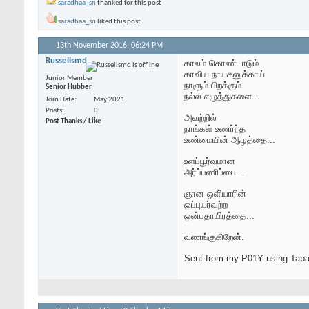
saradhaa_sn
thanked for this post
saradhaa_sn
liked this post
13th November 2016,
06:24 PM
Russellsmd
காலம் கொண்டாடும்
காவிய நாயகனுக்காய்
Junior Member
நாளும் பிறக்கும்
Senior Hubber
நல்ல எழுத்துகளை...
Join Date
May 2021
Posts
0
அவற்றில்
Post Thanks / Like
நாங்கள் உணர்ந்த
உண்மையின் ஆழத்தை...
உளப்பூர்வமான
அர்ப்பணிப்பை...
ஞான ஒளி்யாரின்
ஒப்புயர்வற்ற
ஒன்பதாயிரத்தை...
வணங்குகிறேன்.
Sent from my P01Y using Tapa