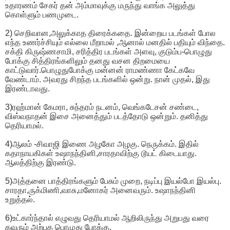
உதாரணம் சேகர் தன் அம்மாவுக்கு மருந்து வாங்க அலுத்து
கொள்ளும் பணமுடை.
2) செறிவான,அலுக்காத திரைக்கதை. இன்றைய படங்கள் போல
எந்த உணர்ச்சியும் எல்லை மீறாமல் ,ஆனால் மனதில் பதியும் விந்தை.
சக்தி கிருஷ்ணசாமி, சரித்திர படங்கள் அளவு, குடும்ப-பொழுது
போக்கு சித்திரங்களிலும் தனது வசன திறமையை
காட்டுவார்.பொழுதுபோக்கு மன்னன் ராமண்ணா கேட்கவே
வேண்டாம். அவரது சிறந்த படங்களில் ஒன்று. நான் முதல், இது
இரண்டாவது.
3)ரஹ்மான் கேமரா, சுந்தரம் நடனம், வெங்கடேசன் சண்டை,
விஸ்வநாதன் இசை அனைத்தும் படத்தோடு ஒன்றும். தனித்து
தெரியாமல்.
4)ஆலம் -சிவாஜி இணை அழகோ அழகு. நெருக்கம். இதில்
கதாநாயகிகள் உஷாநந்தினி,சாரதாவிற்கு டூயட் கிடையாது.
ஆலத்திற்கு இரண்டு.
5)அத்தனை பாத்திரங்களும் பேசும் முறை, நடிப்பு இயல்போ இயல்பு.
சாரதா,ருக்மிணி,வாசு,மனோகர் அனைவரும். உஷாநந்தினி
உறுத்தல்.
6)உட்கார்ந்தால் எழுவது தெரியாமல் ஆறிலிருந்து அறுபது வரை
கவரும் அற்புத பொழுது போக்கு.