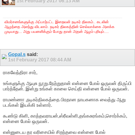
1st February 2017
06:13 AM
விமர்சனங்களுக்கு அப்பாற்பட்ட இறைவன் நடிகர் திலகம்.. கடலின்
ஆழத்தை அளந்து விடலாம். நடிகர் திலகத்தின் செல்வாக்கை அளக்க
முடியாது... அது பயனளிக்கும் போது தான் அதன் ஆழம் புரியும்....
Gopal.s
said:
1st February 2017
08:44 AM
ராகவேந்திரா சார்,
உங்களுக்கு ஆயுசு நூறு.நேற்றுதான் என்னை போல் ஒருவன் திருப்பி
பார்த்தேன். இன்று உங்கள் காலை செய்தி என்னை போல் ஒருவன்.
ராமண்ணா ,நடிகர்திலகத்தை பிரதான நாயகனாக வைத்து ஆறு
படங்கள் இயக்கி உள்ளார்.
கூண்டு கிளி, காத்தவராயன்,ஸ்ரீவள்ளி,தங்கசுரங்கம்,சொர்க்கம்,
என்னை போல் ஒருவன்.
என்னுடைய தர வரிசையில் சிறந்தவை என்னை போல்