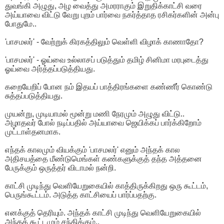
துவங்கி அழுது, அழ வைத்து அமரராகும் இறுதிக்காட்சி வரை
அய்யாவை விட்டு வேறு புறம் பார்வை நகர்த்தாத ரசிகர்களின் அன்பு
போதுமே..
'பாசமலர்' - வேற்றுக் கிரகத்திலும் வெள்ளி விழாக் காணாதோ?
'பாசமலர்' - ஓய்வை உல்லாசப் படுத்தும் தமிழ் சினிமா மரபுடைத்து
ஓய்வை அர்த்தப்படுத்தியது.
கறையேறிப் போன நம் இதயப் பாத்திரங்களை கண்ணீர் கொண்டு
சுத்தப்படுத்தியது.
முயன்று, முடியாமல் மூன்று மணி நேரமும் அழுது விட்டு..
அழாதவர் போல் நடிப்பதில் அய்யாவை ஜெயிக்கப் பார்க்கிறோம்
முட்டாள்தனமாக.
எந்தக் காலமும் வியக்கும் 'பாசமலர்' எனும் அந்தக் கால
அதிசயத்தை மீண்டுமெங்கள் கண்களுக்குத் தந்த அத்தனை
பேருக்கும் ஒருத்தர் விடாமல் நன்றி.
காட்சி முடிந்து வெளியேறுகையில் காத்திருக்கிறது ஒரு கூட்டம்,
பெருங்கூட்டம். அடுத்த காட்சியைப் பார்ப்பதற்கு.
எனக்குத் தெரியும். அந்தக் காட்சி முடிந்து வெளியேறுகையில்
அந்தக் கூட்டமும் சந்திக்கும்..