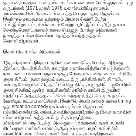
ஒருவன்,காத்தவராயன்,தங்க சுரங்கம். என்னை போல் ஒருவன் ,ஏழு
வருடங்கள் (1971 முதல் 1978 வரை)தயாரிப்பு தாமதம்,
ராமண்ணாவின் அகல கால் வைத்த பொருளாதார நெருக்கடி
இவற்றால் தாமதமாக வந்தாலும் பிரமாத வெற்றி பெற்ற
படம்.இன்றளவும் ரசிகர்களால் போற்ற படும் இப்படம் ,அற்புதமான
செண்டிமெண்ட்-நகைச் சுவை-பொழுது போக்கு அம்சங்கள்
நிறைந்த படம்.வரவேண்டிய நேரத்தில் வந்திருந்தால்
வெள்ளிவிழாதான்.
இதன் மிக சிறந்த அம்சங்கள்.
1)நடிகர்திலகம்-இந்த படத்தின் தன்மை,நீக்கு போக்கு அறிந்து
,இரட்டை வேடத்தில் மிக குறைந்த அளவே வித்தியாச படுத்துவார்.
நடை உடை பாவனை உருவம் ஒத்து போவதாக கதையமைப்பு. சிறிதே
குண திரிபும், குண நலனும் உடைய இரு பாத்திரங்கள். திராவிட
மன்மத மேதையின் சித்திரிப்பில் ஜொலிக்கும்.முதலில் ராஜசேகரின்
குண சித்திரம் மூன்று காட்சிகளில்.அடுத்த காட்சி இருவரின்
சந்திப்பு. அடுத்தடுத்த காட்சிகள் சுந்தரமூர்த்தி,சேகராக நடிக்க
வேண்டிய கட்டாய காட்சிகள். இவற்றில் அபார நகைச் சுவை timing
ஓடு situation comedy ரகம். விவரங்கள் தெரியாமல்,
எச்சரிக்கையோடு, சங்கடம் தவிர்த்து,மற்றோர்க்கு இதமாக,உறவின்
எல்லை மீறாமல் கத்தி மேல் நடக்கும் சூழ்நிலை.
ரசிகர்களின் நாடி பிடித்து அசத்துவார். உதாரணம் தான் மயங்கி
கிடப்பதாக எண்ணி வாசுவும்,ஆலமும் உரையாடும் காட்சியில்
தாளமிடும் கை .மிகவும் கம்பி மேல் நடக்கும் பாத்திரங்கள்.