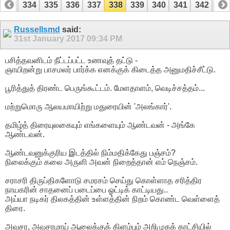
333
334
335
336
337
338
339
340
341
342
34
353
354
Russellsmd
said:
31st January 2017
09:34 PM
பசித்தவனிடம் நீட்டப்பட்ட உணவுத் தட்டு -
ஞாயிறன்று பாசமலர் பார்க்க எனக்குக் கிடைத்த அனுமதிச்சீட்டு.
பூரித்துத் திரண்ட பெருங்கூட்டம். மேளதாளம், வெடிச்சத்தம்...
மற்றுமொரு ஆலயமாயிற்று மதுரையின் 'அலங்கார்'.
தமிழ்த் திரையுலகையும் எங்களையும் ஆண்டவன் - அங்கே
ஆண்டவன்.
ஆண்டவனுக்குரிய இடத்தில் நிம்மதிக்கேது பஞ்சம்?
நிலைக்கும் கலை அருளி அவன் நிறைத்தான் எம் நெஞ்சம்.
சராசரி திருப்திகளோடு சமரசம் செய்து கொள்ளாத சரித்திர
நாயகரின் சாதனைப் படைப்பை ஓட்டிக் காட்டியது..
அய்யா நடிகர் திலகத்தின் உள்ளத்தின் நிறம் கொண்ட வெள்ளைத்
திரை.
அவசர, அவசரமாய் ஆலைக்குக் கிளம்பும் அறிமுகக் காட்சியில்