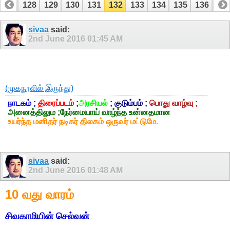
127
128
129
130
131
132
133
134
135
136
13
147
148
sivaa
said:
2nd June 2016
01:45 AM
(முகநூலில் இருந்து)
நாடகம் ;
திரைப்படம்
;
அரசியல்
;
குடும்பம்
;
பொது வாழ்வு ;
அனைத்திலும ;நேர்மையாய் வாழ்ந்த உன்னதமான
உயர்ந்த மனிதர் நடிகர் திலகம் ஒருவர் மட்டுமே.
sivaa
said:
2nd June 2016
01:48 AM
10 வது வாரம்
சிவகாமியின் செல்வன்