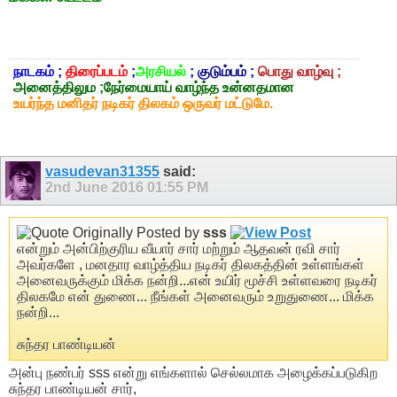
நாடகம் ;
திரைப்படம்
;
அரசியல்
;
குடும்பம்
;
பொது வாழ்வு ;
அனைத்திலும ;நேர்மையாய் வாழ்ந்த உன்னதமான
உயர்ந்த மனிதர் நடிகர் திலகம் ஒருவர் மட்டுமே.
vasudevan31355
said:
2nd June 2016
01:55 PM
Originally Posted by
sss
என்றும் அன்பிற்குரிய வீயார் சார் மற்றும் ஆதவன் ரவி சார்
அவர்களே , மனதார வாழ்த்திய நடிகர் திலகத்தின் உள்ளங்கள்
அனைவருக்கும் மிக்க நன்றி...என் உயிர் மூச்சி உள்ளவரை நடிகர்
திலகமே என் துணை... நீங்கள் அனைவரும் உறுதுணை... மிக்க
நன்றி...
சுந்தர பாண்டியன்
அன்பு நண்பர் sss என்று எங்களால் செல்லமாக அழைக்கப்படுகிற
சுந்தர பாண்டியன் சார்,