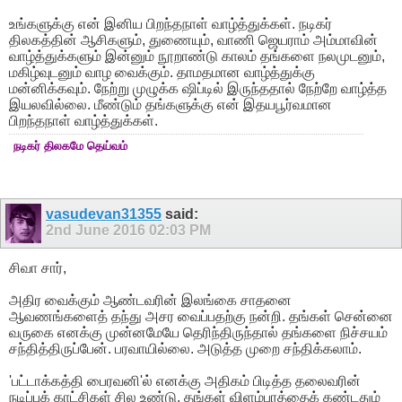
உங்களுக்கு என் இனிய பிறந்தநாள் வாழ்த்துக்கள். நடிகர்
திலகத்தின் ஆசிகளும், துணையும், வாணி ஜெயராம் அம்மாவின்
வாழ்த்துக்களும் இன்னும் நூறாண்டு காலம் தங்களை நலமுடனும்,
மகிழ்வுடனும் வாழ வைக்கும். தாமதமான வாழ்த்துக்கு
மன்னிக்கவும். நேற்று முழுக்க ஷிப்டில் இருந்ததால் நேற்றே வாழ்த்த
இயலவில்லை. மீண்டும் தங்களுக்கு என் இதயபூர்வமான
பிறந்தநாள் வாழ்த்துக்கள்.
நடிகர் திலகமே தெய்வம்
vasudevan31355
said:
2nd June 2016
02:03 PM
சிவா சார்,
அதிர வைக்கும் ஆண்டவரின் இலங்கை சாதனை
ஆவணங்களைத் தந்து அசர வைப்பதற்கு நன்றி. தங்கள் சென்னை
வருகை எனக்கு முன்னமேயே தெரிந்திருந்தால் தங்களை நிச்சயம்
சந்தித்திருப்பேன். பரவாயில்லை. அடுத்த முறை சந்திக்கலாம்.
'பட்டாக்கத்தி பைரவனி'ல் எனக்கு அதிகம் பிடித்த தலைவரின்
நடிப்புக் காட்சிகள் சில உண்டு. தங்கள் விளம்பரத்தைக் கண்டதும்