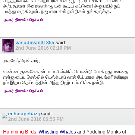
அந்தநாள் ஞாபகம் தொடரின் கன்டியூட்டி அட்டகாசம். எவ்வளவு
அற்புதமான நினைவாற்றலுடன் கூடிய கட்டுரை! அனுபவித்துப்
படித்து வருகிறேன். நிஜமான என் நன்றிகள் தங்களுக்கு.
நடிகர் திலகமே தெய்வம்
vasudevan31355
said:
2nd June 2016
02:10 PM
ராகவேந்திரன் சார்,
வண்ண குணசேகரன் படம் அள்ளிக் கொண்டு போகிறது மனதை.
என்னுடைய செல்லில் டெஸ்க்டாப் வால் பேப்பராக அலங்கரிக்கிறது
நம் இதய தெய்வத்தின் அந்த நிழற்படம். மிக்க நன்றி.
நடிகர் திலகமே தெய்வம்
eehaiupehazij
said:
2nd June 2016
06:55 PM
Humming Birds
,
Whistling Whales
and Yodeling Monks of