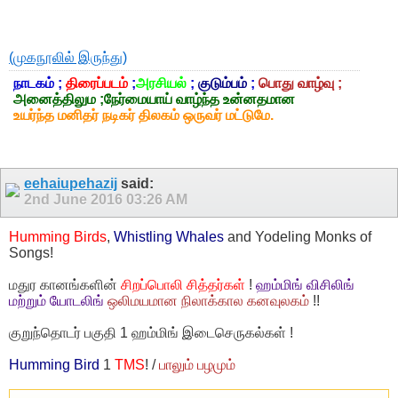
(முகநூலில் இருந்து)
நாடகம் ;
திரைப்படம்
;
அரசியல்
;
குடும்பம்
;
பொது வாழ்வு ;
அனைத்திலும ;நேர்மையாய் வாழ்ந்த உன்னதமான
உயர்ந்த மனிதர் நடிகர் திலகம் ஒருவர் மட்டுமே.
eehaiupehazij
said:
2nd June 2016
03:26 AM
Humming Birds
,
Whistling Whales
and Yodeling Monks of
Songs!
மதுர கானங்களின்
சிறப்பொலி சித்தர்கள்
!
ஹம்மிங் விசிலிங்
மற்றும் யோடலிங்
ஒலிமயமான நிலாக்கால கனவுலகம்
!!
குறுந்தொடர் பகுதி 1 ஹம்மிங் இடைசெருகல்கள் !
Humming Bird
1
TMS
! /
பாலும் பழமும்