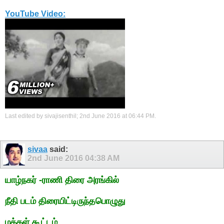
YouTube Video:
Last edited by sivajisenthil; 2nd June 2016 at
06:44 PM
.
sivaa
said:
2nd June 2016
04:38 AM
யாழ்நகர் -ராணி திரை அரங்கில்
நீதி படம் திரையிட்டிருந்தபொழுது
மக்கள் கூட்டம்