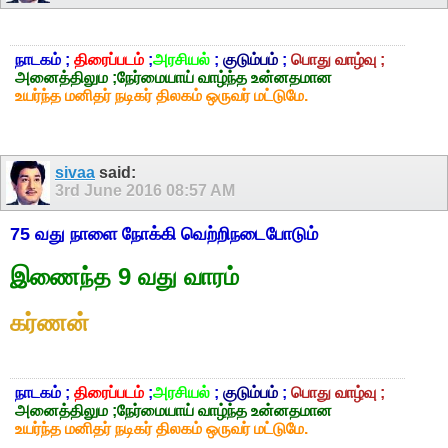
நாடகம் ;
திரைப்படம்
;
அரசியல்
;
குடும்பம்
;
பொது வாழ்வு ;
அனைத்திலும ;நேர்மையாய் வாழ்ந்த உன்னதமான
உயர்ந்த மனிதர் நடிகர் திலகம் ஒருவர் மட்டுமே.
sivaa
said:
3rd June 2016
08:57 AM
75 வது நாளை நோக்கி வெற்றிநடைபோடும்
இணைந்த 9 வது வாரம்
கர்ணன்
நாடகம் ;
திரைப்படம்
;
அரசியல்
;
குடும்பம்
;
பொது வாழ்வு ;
அனைத்திலும ;நேர்மையாய் வாழ்ந்த உன்னதமான
உயர்ந்த மனிதர் நடிகர் திலகம் ஒருவர் மட்டுமே.