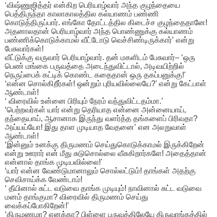
‘விஷ்ணுஜித்தர் என்கிற பெரியாழ்வார் அந்த குழந்தையை
பெத்திருந்தா காலாகாலத்தில கல்யாணம் பண்ணி
கொடுத்திருப்பார். எங்கோ தோட்டத்தில கிடைச்ச குழந்தைதானே!
அதனாலதான் பெரியாழ்வார் அந்த பொண்ணுக்கு கல்யாணம்
பண்ணிக்கொடுக்காமல் வீட்டோடு வெச்சிண்டிருக்கார்’ என்று
பேசுவார்கள்!
வீட்டுக்கு வருவார் பெரியாழ்வார். தன் மகளிடம் பேசுவார்– ‘ஒரு
பெண் மங்கை பருவத்தை அடைந்துவிட்டால், அடிவயிற்றில்
நெருப்பைக் கட்டிக் கொண்ட கதைதான் ஒரு தகப்பனுக்கு!'
‘என்ன சொல்கிறீர்கள்! ஒன்றும் புரியவில்லையே?' என்று கேட்பாள்
ஆண்டாள்!
‘ விரைவில் உன்னை பிரியும் நேரம் வந்துவிட்டதம்மா.’
‘பெற்றவர்கள் யார் என்று தெரியாத என்னை அன்னையாய்,
தந்தையாய், ஆசானாக இருந்து வளர்த்த தங்களைப் பிரிவதா?
அய்யய்யோ! இது தாள முடியாத வேதனை’ என அலறுவாள்
ஆண்டாள்!
‘இன்னும் உனக்கு திருமணம் செய்துகொடுக்காமல் இருக்கிறேன்
என்று ஊரார் என் மீது சுடுசொல்லை வீசுகிறார்களே! அதைத்தான்
என்னால் தாங்க முடியவில்லை!'
‘யார் என்ன வேண்டுமானாலும் சொல்லட்டும்! தாங்கள் அதற்கு
செவிசாய்க்க வேண்டாம்!
‘ தீயினால் சுட்ட வடுவை தாங்க முடியும்! நாவினால் சுட்ட வடுவை
மனம் தாங்குமா? விரைவில் திருமணம் செய்து
வைக்கப்போகிறேன்!'
‘திருமணமா? எனக்கா? பிள்ளை பருவத்திலேயே திருவரங்கத்தில்