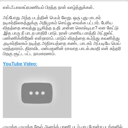
எஸ்.பீ.பாலசுப்ரமணியம் பிறந்த நாள் வாழ்த்துக்கள்.
அப்போது அந்த படத்தின் பெயர் வேறு. ஒரு புது பாடகர்
நடிகர்திலகத்துக்கு அறிமுகம் செய்து வைக்க பட்டார். பேசிய
விதத்தை வைத்து யூகித்த ந.தி ,என்ன கொல்டியா? என கேட்டு
,இத பாரு நீ பாடற மாதிரி பாடு. நான் பாணிய மாத்தி அட்ஜஸ்ட்
பண்ணிக்கிறேன் என்றாராம். பாடும் விதத்தை கூர்ந்து கவனித்து
,நடிகர்திலகம் நடித்த அதிசயத்தை கண்ட பாடகர் அப்படியே மெய்
மறந்தாராம். திராவிட மன்மதனின் ரசவாத பாடல்.சுமதி என் சுந்தரி
பிறகு சூட்ட பட்ட நாமகரணம்.
YouTube Video:
முழுக்க முழுக்க தேவ் ஆனந்த் பாணி படம்.பாபு போன்ற படங்களில்