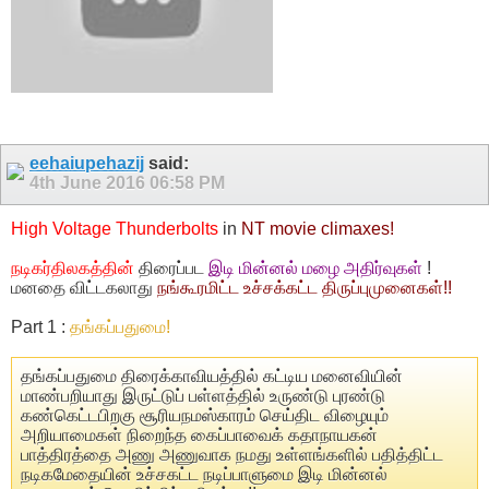
eehaiupehazij
said:
4th June 2016
06:58 PM
High Voltage Thunderbolts
in
NT movie climaxes!
நடிகர்திலகத்தின்
திரைப்பட
இடி மின்னல் மழை அதிர்வுகள்
!
மனதை விட்டகலாது
நங்கூரமிட்ட உச்சக்கட்ட திருப்புமுனைகள்!!
Part 1 :
தங்கப்பதுமை!
தங்கப்பதுமை திரைக்காவியத்தில் கட்டிய மனைவியின்
மாண்பறியாது இருட்டுப் பள்ளத்தில் உருண்டு புரண்டு
கண்கெட்டபிறகு சூரியநமஸ்காரம் செய்திட விழையும்
அறியாமைகள் நிறைந்த கைப்பாவைக் கதாநாயகன்
பாத்திரத்தை அணு அணுவாக நமது உள்ளங்களில் பதித்திட்ட
நடிகமேதையின் உச்சகட்ட நடிப்பாளுமை இடி மின்னல்