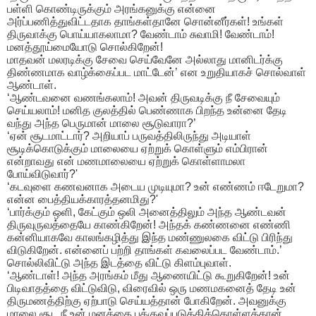
பள்ளி கொண்டிருக்கும் அரங்கனுக்கு என்னை
அர்ப்பணித்துவிட்டதாக தாங்கள்தானே சொன்னீர்கள்! உங்கள்
திருவாக்கு பொய்யாகலாமா? வேண்டாம் சுவாமி! வேண்டாம்!
மனத்தூய்மையோடு சொல்கிறேன்!
மாதவன் மலரடிக்கு சேவை செய்வேனே அல்லாது மானிடர்க்கு
திண்ணமாக வாழ்க்கைப்பட மாட்டேன்’ என உறுதியாகச் சொல்வாள்
ஆண்டாள்.
‘ஆண்டவனை வணங்கலாம்! அவன் திருவடிக்கு நீ சேவையும்
செய்யலாம்! மனித குலத்தில் பெண்ணாக பிறந்த உன்னை தேடி
வந்து அந்த பெருமான் மாலை சூடுவாரா?’
‘ஏன் சூடமாட்டார்? அறியாப் பருவத்திலிருந்து அடியாள்
சூடிக்கொடுக்கும் மாலையை ஏற்றுக் கொள்ளும் எம்பிரான்
என்றாவது என் மணமாலையை ஏற்றுக் கொள்ளாமலா
போய்விடுவார்?'
‘கடவுளை கணவனாக அடைய முடியுமா? உன் எண்ணம் ஈடேறுமா?
என்ன பைத்தியக்காரத்தனமிது?'
‘பார்க்கும் ஒளி, கேட்கும் ஒலி அனைத்திலும் அந்த ஆண்டவன்
திருவுருவத்தையே காண்கிறேன்! அந்தக் கண்ணனை எண்ணி
கன்னியாகவே காலங்கழித்து இந்த மண்ணுலகை விட்டு பிரிந்து
விடுகிறேன். என்னைப் பற்றி தாங்கள் கவலைப்பட வேண்டாம்.’
சொல்லிவிட்டு அந்த இடத்தை விட்டு கிளம்புவாள்.
‘ஆண்டாள்! அந்த அரங்கம் மீது ஆணையிட்டு கூறுகிறேன்! உன்
பிடிவாதத்தை விட்டுவிடு, விரைவில் ஒரு மணமகனைத் தேடி உன்
திருமணத்திற்கு ஏற்பாடு செய்யத்தான் போகிறேன். அவனுக்கு
மாலை சூட நீ உன் மனத்தை பக்குவப்படுத்திக்கொள்ளத்தான்