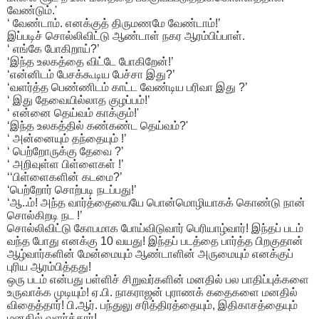
வேண்டும்.'
‘ வேண்டாம். எனக்குத் திருமணமே வேண்டாம்!’
இப்படிச் சொல்லிவிட்டு ஆண்டாள் நகர ஆரம்பிப்பாள்.
‘ எங்கே போகிறாய்?’
‘இந்த உலகத்தை விட்டே போகிறேன்!’
‘என்னிடம் பேசக்கூடிய பேச்சா இது?’
‘வளர்த்த பெண்ணிடம் காட்ட வேண்டிய பரிவா இது ?’
‘ இது தேவையில்லாத குழப்பம்!’
‘ என்னை தெய்வம் காக்கும்!'
‘இந்த உலகத்தில் கண்கண்ட தெய்வம்?'
‘ அன்னையும் தந்தையும் !’
‘ பெற்றோருக்கு தேவை ?’
‘ அறிவுள்ள பிள்ளைகள் !’
‘‘பிள்ளைகளின் கடமை?’
‘பெற்றோர் சொற்படி நடப்பது!’
‘ஆ..ம்! அந்த வார்த்தையையே பொன்மொழியாகக் கொண்டு நான்
சொல்கிறடி நட !’
சொல்லிவிட்டு கோபமாக போய்விடுவார் பெரியாழ்வார்! இந்தப் படம்
வந்த போது எனக்கு 10 வயது! இந்தப் படத்தை பார்த்த பிறகுதான்
ஆழ்வார்களின் மேன்மையும் ஆண்டாளின் அருமையும் எனக்குப்
புரிய ஆரம்பித்தது!
ஒரு படம் என்பது பள்ளிச் சிறுவர்களின் மனதில் பல பாதிப்புக்களை
உருவாக்க முடியும்! ஏ.பி. நாகராஜன் புராணக் கதைகளை மனதில்
விதைத்தார்! பி.ஆர். பந்துலு சரித்திரத்தையும், இதிகாசத்தையும்
மனதில் வளர்த்தார்!