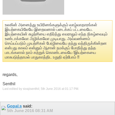
உலகின் அனைத்து உயிரினங்களுக்கும் வாழ்வாதாரங்கள்
இயற்கையிலேயே இறைவனால் படைக்கப் பட்டவையே.
இயற்கையின் சுழற்சியை எதிர்த்து எவராலும் எந்த நிகழ்வையும்
உண்டாக்கவோ அழிக்கவோ முடியாது. அவ்வண்ணம்
செய்யப்படும் முயற்சிகள் பேரழிவையே தந்து வந்திருக்கின்றன
என்பது காலம் என்னும் ஆசான் நமக்குப் போதித்து தந்த
பாடங்களால் நாம் கற்றுக் கொண்டவையே !இயற்கையை
மாசுபடுத்தாமல் பாதுகாத்திட உறுதி ஏற்போம் !!
regards,
Senthil
Last edited by sivajisenthil; 5th June 2016 at
01:17 PM
.
Gopal.s
said:
5th June 2016
08:31 AM