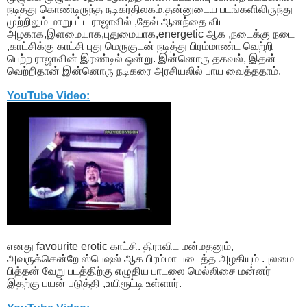
நடித்து கொண்டிருந்த நடிகர்திலகம்,தன்னுடைய படங்களிலிருந்து
முற்றிலும் மாறுபட்ட ராஜாவில் ,தேவ் ஆனந்தை விட
அழகாக,இளமையாக,புதுமையாக,energetic ஆக ,நடைக்கு நடை
,காட்சிக்கு காட்சி புது மெருகுடன் நடித்து பிரம்மாண்ட வெற்றி
பெற்ற ராஜாவின் இரண்டில் ஒன்று. இன்னொரு தகவல், இதன்
வெற்றிதான் இன்னொரு நடிகரை அரசியலில் பாய வைத்ததாம்.
YouTube Video:
எனது favourite erotic காட்சி. திராவிட மன்மதனும்,
அவருக்கென்றே ஸ்பெஷல் ஆக பிரம்மா படைத்த அழகியும் .புலமை
பித்தன் வேறு படத்திற்கு எழுதிய பாடலை மெல்லிசை மன்னர்
இதற்கு பயன் படுத்தி ,உயிரூட்டி உள்ளார்.