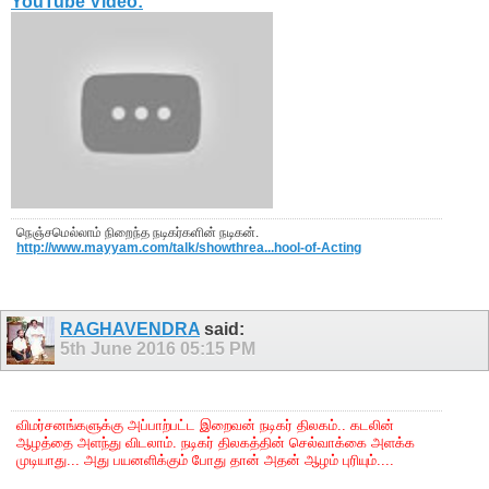
YouTube Video:
நெஞ்சமெல்லாம் நிறைந்த நடிகர்களின் நடிகன்.
http://www.mayyam.com/talk/showthrea...hool-of-Acting
RAGHAVENDRA
said:
5th June 2016
05:15 PM
விமர்சனங்களுக்கு அப்பாற்பட்ட இறைவன் நடிகர் திலகம்.. கடலின்
ஆழத்தை அளந்து விடலாம். நடிகர் திலகத்தின் செல்வாக்கை அளக்க
முடியாது... அது பயனளிக்கும் போது தான் அதன் ஆழம் புரியும்....