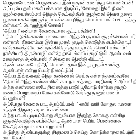
பெருமாளே, உன் பெருமையை இன்றுதான் உணர்ந்து கொண்டேன்!
அப்படியே தன் மகள் பக்கமாக திரும்பி, ‘கோதை! இனி நீ என்
குழந்தையல்லம்மா! அந்தத் தெய்வத்தின் குழந்தை! அவனருளை
பூரணமாக பெற்றிருக்கும் உன்னை புரிந்து கொள்ளாமல் பேசியதற்கு
என்னைப் பொறுத்துக் கொள்!'
‘அப்பா !’ என்பாள் கோதையான குட்டி பத்மினி!
‘ நீ போட்டுக்கொண்ட மாலையை அந்த பெருமாள் சூடிக்கொண்டார்
என்றால், நீதானம்மா இன்று முதல் சூடிக் கொடுத்த சுடர்க்கொடி!
எதிர்காலத்திலே உன் நாக்கிலிருந்து வரும் திருமொழி எல்லாம் ‘
நாச்சியார் திருமொழி’ என்றே நாடெல்லாம் புகழட்டும்! ஆண்டவன்
உலகத்தை ஆண்டான்! நீ அவனை ஆண்டு விட்டாய்!
ஆண்டவனையே நீ ஆட்கொண்டதால் இன்று முதல் உனக்கு
ஆண்டாள் என்று பெயர் நிலவட்டும்!
‘அப்பா இவ்வளவும் அந்த கண்ணன் செய்த கள்ளத்தனம்தானே!'
‘ஆமாம்! அந்த கண்ணனின் கபடநாடகத்தை யாரறிவார் ? அம்மா! நீ
அந்த கண்ணனையே நினைத்து பாடு! பூவோடு சேர்ந்து நாரும்
மணம் பெறுவதைப் போல உன்னோடு சேர்ந்து நானும் மணம்
பெறுவேன்!'
அப்போது கோதை பாட ஆரம்பிப்பாள், ‘ ஹரி! ஹரி கோகுல ரமணா
உந்தன் திருவடி சரணம் கண்ணா’
அந்த பாடல் முடியும்போது சிறுமியாக இருந்த கோதை என்கிற
சூடிக்கொடுத்த சுடர்க்கொடி ஆண்டாள் பெரிய பெண்ணாக
கே.ஆர்.விஜயாவாக மாறுவாள்!
அடுத்து ஆண்டாளுக்கு திருமணம் செய்து கொடுக்காததைப்பற்றி
ஊர் பேசும்!