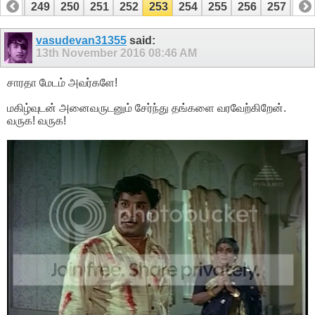
248
249
250
251
252
253
254
255
256
257
25
268
269
vasudevan31355
said:
13th November 2016
08:46 AM
சாரதா மேடம் அவர்களே!
மகிழ்வுடன் அனைவருடனும் சேர்ந்து தங்களை வரவேற்கிறேன்.
வருக! வருக!