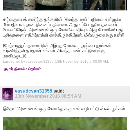
சிந்தையைக் கவர்ந்த தங்களின் 'சிவந்த மண்' பதிவை என்றுமே
மீள்பதிவாக நான் நினைப்பதில்லை. அது எப்போதுமே தலைவர்
போல பிரெஷ். அண்ணன் ஒரு கோவில் பதிவும் அது போலவே! புது
பதிவுகளை எதிர்நோக்கி காத்திருக்கிறேன். மீள்வருகைக்கு நன்றி!
(மேற்காணும் தலைவரின் அற்புத போஸை, நடிப்பை தாங்கள்
வர்ணித்தவிதம்தான் உங்கள் 'சிவந்த மண்' கட்டுரைக்கு
மணிமகுடம்)
Last edited by vasudevan31355; 13th November 2016 at
09:00 AM
.
நடிகர் திலகமே தெய்வம்
vasudevan31355
said:
13th November 2016
08:54 AM
இதோ! 'அண்ணன் ஒரு கோவிலு'க்கு என் வழிபாட்டு ஸ்டில் பூக்கள்.