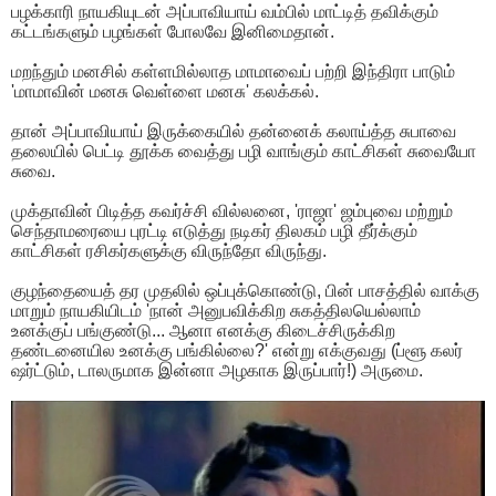
பழக்காரி நாயகியுடன் அப்பாவியாய் வம்பில் மாட்டித் தவிக்கும்
கட்டங்களும் பழங்கள் போலவே இனிமைதான்.
மறந்தும் மனசில் கள்ளமில்லாத மாமாவைப் பற்றி இந்திரா பாடும்
'மாமாவின் மனசு வெள்ளை மனசு' கலக்கல்.
தான் அப்பாவியாய் இருக்கையில் தன்னைக் கலாய்த்த சுபாவை
தலையில் பெட்டி தூக்க வைத்து பழி வாங்கும் காட்சிகள் சுவையோ
சுவை.
முக்தாவின் பிடித்த கவர்ச்சி வில்லனை, 'ராஜா' ஜம்புவை மற்றும்
செந்தாமரையை புரட்டி எடுத்து நடிகர் திலகம் பழி தீர்க்கும்
காட்சிகள் ரசிகர்களுக்கு விருந்தோ விருந்து.
குழந்தையைத் தர முதலில் ஒப்புக்கொண்டு, பின் பாசத்தில் வாக்கு
மாறும் நாயகியிடம் 'நான் அனுபவிக்கிற சுகத்திலயெல்லாம்
உனக்குப் பங்குண்டு... ஆனா எனக்கு கிடைச்சிருக்கிற
தண்டனையில உனக்கு பங்கில்லை?' என்று எக்குவது (ப்ளூ கலர்
ஷர்ட்டும், டாலருமாக இன்னா அழகாக இருப்பார்!) அருமை.