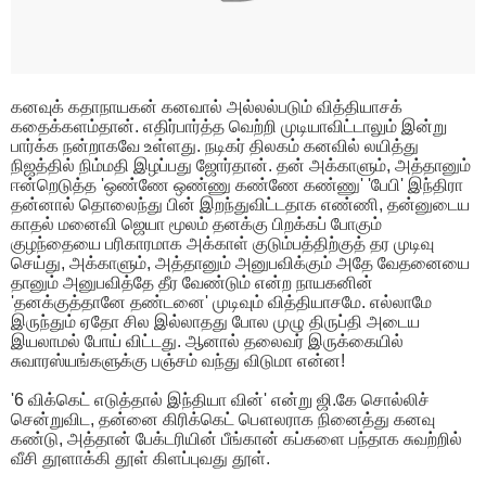
கனவுக் கதாநாயகன் கனவால் அல்லல்படும் வித்தியாசக்
கதைக்களம்தான். எதிர்பார்த்த வெற்றி முடியாவிட்டாலும் இன்று
பார்க்க நன்றாகவே உள்ளது. நடிகர் திலகம் கனவில் லயித்து
நிஜத்தில் நிம்மதி இழப்பது ஜோர்தான். தன் அக்காளும், அத்தானும்
ஈன்றெடுத்த 'ஒண்ணே ஒண்ணு கண்ணே கண்ணு' 'பேபி' இந்திரா
தன்னால் தொலைந்து பின் இறந்துவிட்டதாக எண்ணி, தன்னுடைய
காதல் மனைவி ஜெயா மூலம் தனக்கு பிறக்கப் போகும்
குழந்தையை பரிகாரமாக அக்காள் குடும்பத்திற்குத் தர முடிவு
செய்து, அக்காளும், அத்தானும் அனுபவிக்கும் அதே வேதனையை
தானும் அனுபவித்தே தீர வேண்டும் என்ற நாயகனின்
'தனக்குத்தானே தண்டனை' முடிவும் வித்தியாசமே. எல்லாமே
இருந்தும் ஏதோ சில இல்லாதது போல முழு திருப்தி அடைய
இயலாமல் போய் விட்டது. ஆனால் தலைவர் இருக்கையில்
சுவாரஸ்யங்களுக்கு பஞ்சம் வந்து விடுமா என்ன!
'6 விக்கெட் எடுத்தால் இந்தியா வின்' என்று ஜி.கே சொல்லிச்
சென்றுவிட, தன்னை கிரிக்கெட் பௌலராக நினைத்து கனவு
கண்டு, அத்தான் பேக்டரியின் பீங்கான் கப்களை பந்தாக சுவற்றில்
வீசி தூளாக்கி தூள் கிளப்புவது தூள்.