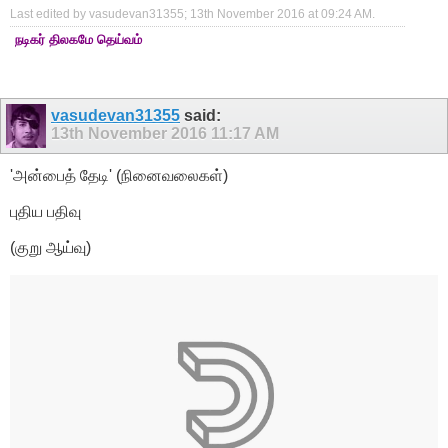
Last edited by vasudevan31355; 13th November 2016 at
09:24 AM
.
நடிகர் திலகமே தெய்வம்
vasudevan31355
said:
13th November 2016
11:17 AM
'அன்பைத் தேடி' (நினைவலைகள்)
புதிய பதிவு
(குறு ஆய்வு)