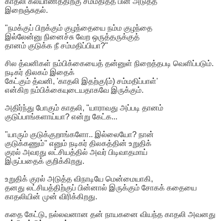
காதலி கல்யாணத்திற்கு சம்மதித்த பின் அடுத்த
இறைஞ்சுதல்.
"நமக்குப் பிறக்கும் குழந்தையை நம்ம குழந்தை
இல்லேன்னு நினைச்சு வேற ஒருத்தருக்குத்
தானம் குடுக்க நீ சம்மதிப்பியா?"
சில த்வனிகள் நம்பிக்கையைத் தன்னுள் நிறைத்தபடி வெளிப்படும்.
நடிகர் திலகம் இதைக்
கேட்கும் த்வனி, 'காதலி இதற்கு(ம்) சம்மதிப்பாள்'
என்கிற நம்பிக்கையுடையதாகவே இருக்கும்.
அதிர்ந்து போகும் காதலி, "யாராவது அப்படி தானம்
குடுப்பாங்களாய்யா? என்று கேட்க...
"யாரும் குடுக்குறாங்களோ.. இல்லையோ? நான்
குடுக்கணும்" எனும் நடிகர் திலகத்தின் உறுதிக்
குரல் அவரது லட்சியத்தில் அவர் பிடிவாதமாய்
இருப்பதைக் குறிக்கிறது.
உறுதிக் குரல் அடுத்த விநாடியே மென்மையாகி,
தனது லட்சியத்திற்குப் பின்னால் இருக்கும் சோகக் கதையை
காதலியின் முன் விரிக்கிறது.
கதை கேட்டு, நல்லவனான தன் நாயகனை வியந்த காதலி அவனது