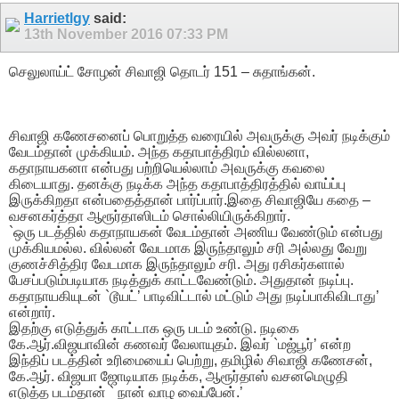
Harrietlgy
said:
13th November 2016
07:33 PM
செலுலாய்ட் சோழன் சிவாஜி தொடர் 151 – சுதாங்கன்.
சிவாஜி கணேசனைப் பொறுத்த வரையில் அவருக்கு அவர் நடிக்கும்
வேடம்தான் முக்கியம். அந்த கதாபாத்திரம் வில்லனா,
கதாநாயகனா என்பது பற்றியெல்லாம் அவருக்கு கவலை
கிடையாது. தனக்கு நடிக்க அந்த கதாபாத்திரத்தில் வாய்ப்பு
இருக்கிறதா என்பதைத்தான் பார்ப்பார்.இதை சிவாஜியே கதை –
வசனகர்த்தா ஆரூர்தாஸிடம் சொல்லியிருக்கிறார்.
`ஒரு படத்தில் கதாநாயகன் வேடம்தான் அணிய வேண்டும் என்பது
முக்கியமல்ல. வில்லன் வேடமாக இருந்தாலும் சரி அல்லது வேறு
குணச்சித்திர வேடமாக இருந்தாலும் சரி. அது ரசிகர்களால்
பேசப்படும்படியாக நடித்துக் காட்டவேண்டும். அதுதான் நடிப்பு.
கதாநாயகியுடன் `டூயட்’ பாடிவிட்டால் மட்டும் அது நடிப்பாகிவிடாது’
என்றார்.
இதற்கு எடுத்துக் காட்டாக ஒரு படம் உண்டு. நடிகை
கே.ஆர்.விஜயாவின் கணவர் வேலாயுதம். இவர் `மஜ்பூர்’ என்ற
இந்திப் படத்தின் உரிமையைப் பெற்று, தமிழில் சிவாஜி கணேசன்,
கே.ஆர். விஜயா ஜோடியாக நடிக்க, ஆரூர்தாஸ் வசனமெழுதி
எடுத்த படம்தான் ` நான் வாழ வைப்பேன்.’