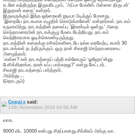
உடனே வந்திருந்த இருவரிடமும், `அப்பா போலீஸ். பிள்ளை திருடன்’
இதுதான் கதை’ என்றார்.
இருவருக்கும் இந்த ஒற்றைவரி ஐடியா பிடித்துப் போனது.
`இதையே நாடகமாக எழுதிக் கொடுங்களேன்’ என்றார்கள். நாடகம்
உருவாயிற்று. நாடகத்தின் தலைப்பு `இரண்டில் ஒன்று.’ அதை
செந்தாமரையின் நாடகக்குழு மேடையேற்றியது. நாடகம்
வெற்றிகரமாக ஓடிக்கொண்டிருந்தது.
நாடகத்தின் கதைக்கு ரசிகர்களிடையே நல்ல வரவேற்பு. சுமார் 30
நாடகங்கள் நடந்திருக்கும். ஒரு நாள் சிவாஜி செந்தாமரையை
அழைத்தார்.
`என்ன? உன் நாடகத்தைப் பத்தி எல்லோரும் ‘ஓஹோ’ன்னு
பேசிக்கிறாங்க. நான் எப்ப பாக்கறது?’ என்று கேட்டார்.
சிவாஜி நாடகத்தைப் பார்த்தார்.
அடுத்து....
(தொடரும்)
Gopal.s
said:
14th November 2016
04:56 AM
வாசு,
9000 விட 10000 என்பது சிறப்பானது.சீக்கிரம் அங்கு வா.