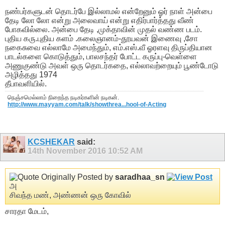
நண்பர்களுடன் தொடர்பே இல்லாமல் என்றேனும் ஓர் நாள் அன்பை
தேடி லோ லோ என்று அலைவாய் என்று எதிர்பார்த்தது வீண்
போகவில்லை. அன்பை தேடி ,முக்தாவின் முதல் வண்ண படம்.
புதிய கரு.புதிய களம் .கலைஞானம்-தூயவன் இணைவு ,சோ
நகைசுவை எல்லாமே அமைந்தும், எம்.எஸ்.வீ ஓரளவு திருப்தியான
பாடல்களை கொடுத்தும், பாலசந்தர் போட்ட கருப்பு-வெள்ளை
அணுகுண்டு அவள் ஒரு தொடர்கதை, எல்லாவற்றையும் பூண்டோடு
அழித்தது 1974
தீபாவளியில்.
நெஞ்சமெல்லாம் நிறைந்த நடிகர்களின் நடிகன்.
http://www.mayyam.com/talk/showthrea...hool-of-Acting
KCSHEKAR
said:
14th November 2016
10:52 AM
Originally Posted by
saradhaa_sn
அ
சிவந்த மண், அண்ணன் ஒரு கோவில்
சாரதா மேடம்,