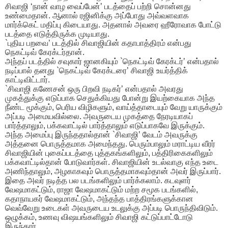
சிவாஜி ‘நான் வாழ வைப்பேன்’ படத்தைப் பற்றி சொன்னது
உண்மைதான். ஆனால் ரஜினிக்கு அப்போது அவ்வளவாக
மார்க்கெட் மதிப்பு கிடையாது. அதனால் அவரை ஹீரோவாக போட்டு
படத்தை எடுத்திருக்க முடியாது.
`புதிய பறவை’ படத்தில் சிவாஜியின் கதாபாத்திரம் என்பது
நெகட்டிவ் கேரக்டர்தான்.
அந்தப் படத்தில் சவுகார் ஜானகியும் `நெகட்டிவ் கேரக்டர்’ என்பதால்
நடிப்பால் தனது `நெகட்டிவ் கேரக்டரை’ சிவாஜி உயர்த்திக்
காட்டிவிட்டார்.
`சிவாஜி கணேசன் ஒரு பிறவி நடிகர்’ என்பதால் அவரது
முகத்துக்கு எடுப்பாக செதுக்கியது போன்று இயற்கையாக அந்த
நீண்ட மூக்கும், பெரிய விழிகளும், வாய்த்தாடையும் வேறு யாருக்கும்
அப்படி அமையவில்லை. அவருடைய முகத்தை நேரடியாகப்
பார்த்தாலும், பக்கவாட்டில் பார்த்தாலும் எடுப்பாகவே இருக்கும்.
அந்த அமைப்பு இருந்ததால்தான் `சிவாஜி’ வேடம் அவருக்கு
அத்தனை பொருத்தமாக அமைந்தது. பெரும்பாலும் மராட்டிய வீரர்
சிவாஜியின் புகைப்படத்தை புத்தகங்களிலும், பத்திரிகைகளிலும்
பக்கவாட்டில்தான் போடுவார்கள். சிவாஜியின் உடல்வாகு எந்த உடை
அணிந்தாலும், அழகாகவும் பொருத்தமாகவும்தான் அவர் இருப்பார்.
இதை அவர் நடித்த பல படங்களிலும் பார்க்கலாம். கடவுளர்
வேஷமாகட்டும், ராஜா வேஷமாகட்டும் மற்ற சமூக படங்களில்,
கதாநாயகர் வேஷமாகட்டும், அந்தந்த பாத்திரங்களுக்கான
வெவ்வேறு உடைகள் அவருடைய உடலுக்கு அப்படி பொருந்திவிடும்.
ஒழுக்கம், உணவு விஷயங்களிலும் சிவாஜி கட்டுப்பாட்டோடு
இருந்தார்.