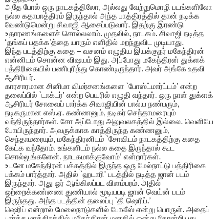
அதே போல் ஒரு நாடகத்திலோ, அல்லது வேற்றுமொழி படங்களிலோ
நல்ல கதாபாத்திரம் இருந்தால் அந்த பாத்திரத்தில் தான் நடிக்க
வேண்டுமென்று சிவாஜி ஆசைப்படுவார். இதற்கு இரண்டு
உதாரணங்களைச் சொல்லலாம். முதலில், நாடகம். சிவாஜி நடித்த
‘தங்கப் பதக்க’த்தை யாரும் எளிதில் மறந்துவிட முடியாது.
இந்த படத்திற்கு கதை – வசனம் எழுதிய இயக்குநர் மகேந்திரன்
என்னிடம் சொன்ன விஷயம் இது. அப்போது மகேந்திரன் துக்ளக்
பத்திரிகையில் பணிபுரிந்து கொண்டிருந்தார். அவர் அங்கே உதவி
ஆசிரியர்.
காரசாரமான சினிமா விமர்சனங்களை `போஸ்ட்மார்ட்டம்’ என்ற
தலைப்பில் `டாக்டர்’ என்ற பெயரில் எழுதி வந்தார். ஒரு நாள் துக்ளக்
ஆசிரியர் சோவைப் பார்க்க சிவாஜியின் பால்ய நண்பரும்,
நடிகருமான எஸ்.ஏ. கண்ணனும், நடிகர் செந்தாமரையும்
வந்திருந்தார்கள். சோ அப்போது அலுவலகத்தில் இல்லை. வெளியே
போயிருந்தார். அவருக்காக காத்திருந்த கண்ணனும்,
செந்தாமரையும், மகேந்திரனிடம் `சோவிடம் நாடகத்திற்கு கதை
கேட்க வந்தோம். உங்களிடம் நல்ல கதை இருந்தால் கூட
சொல்லுங்களேன். நாடகமாக்குவோம்’ என்றார்கள்.
உடனே மகேந்திரன் பக்கத்தில் இருந்த ஒரு மேல்நாட்டு பத்திரிகை
பக்கம் பார்த்தார். அதில் `ஹடாரி’ படத்தில் நடித்த ஜான் படம்
இருந்தார். அது ஓர் ஆங்கிலப்பட விளம்பரம். அதில்
ஒற்றைக்கண்ணை துணியால் மூடியபடி ஜான் வெய்ன் படம்
இருந்தது. அந்த படத்தின் தலைப்பு `தி ஷெரிப்.’
ஷெரிப் என்றால் மேலைநாடுகளில் போலீஸ் என்று பொருள். அதைப்
பார்த்த மாத்திரத்தில் மகேந்திரன் மனதில் ஒன்று தோன்றியது.