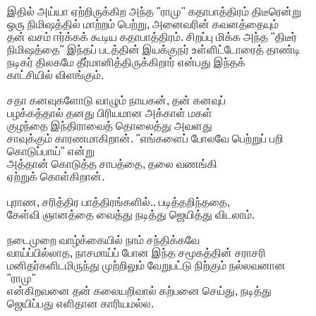
இதில் அய்யா ஏற்றிருக்கிற அந்த "ராமு" கதாபாத்திரம் திடீரென்று
ஒரு நிமிஷத்தில் மாற்றம் பெற்று, அனைவரின் கவனத்தையும்
தன் வசம் ஈர்க்கக் கூடிய கதாபாத்திரம். சிறப்பு மிக்க அந்த "திடீர்
நிமிஷத்தை" இந்தப் படத்தின் இயக்குநர் உள்ளிட்டோரைத் தாண்டி
நடிகர் திலகமே தீர்மானித்திருக்கிறார் என்பது இந்தக்
காட்சியில் விளங்கும்.
சதா கனவுகளோடு வாழும் நாயகன், தன் கனவுப்
பழக்கத்தால் தனது பிரியமான அக்காள் மகள்
குழந்தை இந்திராவைத் தொலைத்து அவளது
சாவுக்கும் காரணமாகிறான். "எங்களைப் போலவே பெற்றுப் பறி
கொடுப்பாய்" என்று
அத்தான் கொடுத்த சாபத்தை, தலை வணங்கி
ஏற்றுக் கொள்கிறான்.
புராண, சரித்திர பாத்திரங்களில்.. படித்தறிந்ததை,
கேள்வி ஞானத்தை வைத்து நடித்து ஜெயித்து விடலாம்.
நடைமுறை வாழ்க்கையில் நாம் சந்திக்கவே
வாய்ப்பில்லாத, நாசமாய்ப் போன இந்த சமூகத்தின் சராசரி
மனிதர்களிடமிருந்து முற்றிலும் வேறுபட்டு நிற்கும் நல்லவனான
"ராமு"
என்கிறவனை தன் கலையறிவால் கற்பனை செய்து, நடித்து
ஜெயிப்பது எளிதான காரியமல்ல.