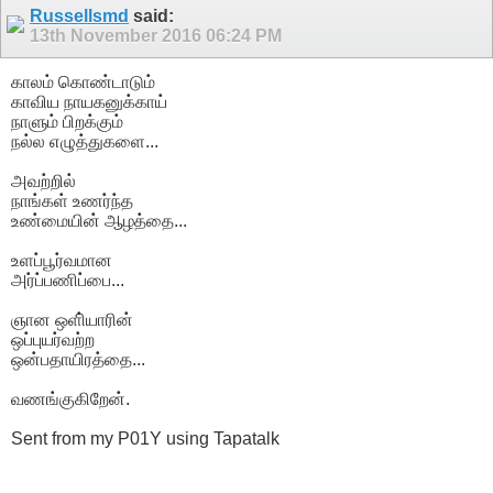
Russellsmd
said:
13th November 2016
06:24 PM
காலம் கொண்டாடும்
காவிய நாயகனுக்காய்
நாளும் பிறக்கும்
நல்ல எழுத்துகளை...
அவற்றில்
நாங்கள் உணர்ந்த
உண்மையின் ஆழத்தை...
உளப்பூர்வமான
அர்ப்பணிப்பை...
ஞான ஒளி்யாரின்
ஒப்புயர்வற்ற
ஒன்பதாயிரத்தை...
வணங்குகிறேன்.
Sent from my P01Y using Tapatalk