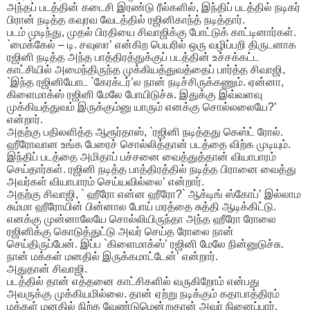
அந்தப் படத்தின் கடைசி இரண்டு ரீல்களில், இந்திப் படத்தில் நடிகர்
பிரான் நடித்த கவுரவ வேடத்தில் ரஜினிகாந்த் நடித்தார்.
படம் முடிந்து, முதல் பிரதியை சிவாஜிக்கு போட்டுக் காட்டினார்கள்.
`மைக்கேல் – டி. சவுஸா’ என்கிற பெயரில் ஒரு வழிப்பறி திருடனாக
ரஜினி நடித்த அந்த பாத்திரத்துக்குப் படத்தின் உச்சக்கட்ட
காட்சியில் அமைந்திருந்த முக்கியத்துவத்தைப் பார்த்த சிவாஜி,
`இந்த ரஜினியோட `கேரக்டர்’ல நான் நடிச்சிருக்கணும். ஏன்னா,
கிளைமாக்ஸ் ரஜினி மேலே போயிடுச்சு. இதுக்கு இவ்வளவு
முக்கியத்துவம் இருக்கும்னு யாரும் எனக்கு சொல்லலையே?’
என்றார்.
அதற்கு பதிலளித்த ஆரூர்தாஸ், `ரஜினி நடித்தது கெஸ்ட் ரோல்.
ஹீரோவான உங்க பேரைச் சொல்லித்தான் படத்தை விற்க முடியும்.
இந்திப் படத்தை அமிதாப் பச்சனை வைத்துத்தான் வியாபாரம்
செய்தார்கள். ரஜினி நடித்த பாத்திரத்தில் நடித்த பிரானை வைத்து
அவர்கள் வியாபாரம் செய்யவில்லை’ என்றார்.
அதற்கு சிவாஜி, ` ஹீரோ என்ன ஹீரோ?` ஆக்டிங் ஸ்கோப்’ இல்லாம
சும்மா ஹீரோயின் பின்னால போய் மரத்தை சுத்தி ஆடிக்கிட்டு.
எனக்கு முன்னாலேயே சொல்லியிருந்தா அந்த ஹீரோ ரோலை
ரஜினிக்கு கொடுத்துட்டு அவர் செய்த ரோலை நான்
செய்திருப்பேன். இப்ப `கிளைமாக்ஸ்’ ரஜினி மேலே நின்னுடுச்சு.
நான் மக்கள் மனதில் இருக்கமாட்டேன்’ என்றார்.
அதுதான் சிவாஜி.
படத்தில் தான் எத்தனை காட்சிகளில் வருகிறோம் என்பது
அவருக்கு முக்கியமில்லை. தான் ஏற்று நடிக்கும் கதாபாத்திரம்
மக்கள் மனதில் நிற்க வேண்டுமென்றுதான் அவர் நினைப்பார்.