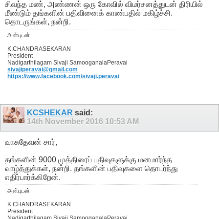
சிவந்த மண், அண்ணன் ஒரு கோவில் விமர்சனத்துடன் திரியில்
மீண்டும் தங்களின் பதிவினைக் காண்பதில் மகிழ்ச்சி.
தொடருங்கள், நன்றி.
அன்புடன்
K.CHANDRASEKARAN
President
Nadigarthilagam Sivaji SamooganalaPeravai
sivajiperavai@gmail.com
https://www.facebook.com/sivaji.peravai
KCSHEKAR
said:
14th November 2016
10:53 AM
வாசுதேவன் சார்,
தங்களின் 9000 முத்திரைப் பதிவுகளுக்கு மனமார்ந்த
வாழ்த்துக்கள், நன்றி. தங்களின் பதிவுகளை தொடர்ந்து
எதிர்பார்க்கிறேன்.
அன்புடன்
K.CHANDRASEKARAN
President
Nadigarthilagam Sivaji SamooganalaPeravai