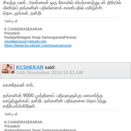
சிவந்த மண், அண்ணன் ஒரு கோவில் விமர்சனத்துடன் திரியில்
மீண்டும் தங்களின் பதிவினைக் காண்பதில் மகிழ்ச்சி.
தொடருங்கள், நன்றி.
அன்புடன்
K.CHANDRASEKARAN
President
Nadigarthilagam Sivaji SamooganalaPeravai
sivajiperavai@gmail.com
https://www.facebook.com/sivaji.peravai
KCSHEKAR
said:
14th November 2016
10:53 AM
வாசுதேவன் சார்,
தங்களின் 9000 முத்திரைப் பதிவுகளுக்கு மனமார்ந்த
வாழ்த்துக்கள், நன்றி. தங்களின் பதிவுகளை தொடர்ந்து
எதிர்பார்க்கிறேன்.
அன்புடன்
K.CHANDRASEKARAN
President
Nadigarthilagam Sivaji SamooganalaPeravai