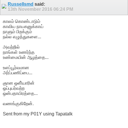
Russellsmd
said:
13th November 2016
06:24 PM
காலம் கொண்டாடும்
காவிய நாயகனுக்காய்
நாளும் பிறக்கும்
நல்ல எழுத்துகளை...
அவற்றில்
நாங்கள் உணர்ந்த
உண்மையின் ஆழத்தை...
உளப்பூர்வமான
அர்ப்பணிப்பை...
ஞான ஒளி்யாரின்
ஒப்புயர்வற்ற
ஒன்பதாயிரத்தை...
வணங்குகிறேன்.
Sent from my P01Y using Tapatalk