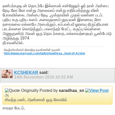
நண்பர்களுடன் தொடர்பே இல்லாமல் என்றேனும் ஓர் நாள் அன்பை
தேடி லோ லோ என்று அலைவாய் என்று எதிர்பார்த்தது வீண்
போகவில்லை. அன்பை தேடி ,முக்தாவின் முதல் வண்ண படம்.
புதிய கரு.புதிய களம் .கலைஞானம்-தூயவன் இணைவு ,சோ
நகைசுவை எல்லாமே அமைந்தும், எம்.எஸ்.வீ ஓரளவு திருப்தியான
பாடல்களை கொடுத்தும், பாலசந்தர் போட்ட கருப்பு-வெள்ளை
அணுகுண்டு அவள் ஒரு தொடர்கதை, எல்லாவற்றையும் பூண்டோடு
அழித்தது 1974
தீபாவளியில்.
நெஞ்சமெல்லாம் நிறைந்த நடிகர்களின் நடிகன்.
http://www.mayyam.com/talk/showthrea...hool-of-Acting
KCSHEKAR
said:
14th November 2016
10:52 AM
Originally Posted by
saradhaa_sn
அ
சிவந்த மண், அண்ணன் ஒரு கோவில்
சாரதா மேடம்,