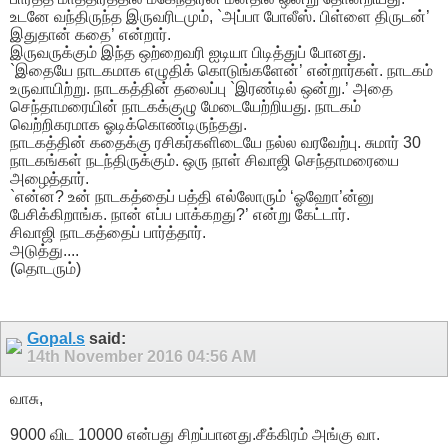
உடனே வந்திருந்த இருவரிடமும், `அப்பா போலீஸ். பிள்ளை திருடன்’
இதுதான் கதை’ என்றார்.
இருவருக்கும் இந்த ஒற்றைவரி ஐடியா பிடித்துப் போனது.
`இதையே நாடகமாக எழுதிக் கொடுங்களேன்’ என்றார்கள். நாடகம்
உருவாயிற்று. நாடகத்தின் தலைப்பு `இரண்டில் ஒன்று.’ அதை
செந்தாமரையின் நாடகக்குழு மேடையேற்றியது. நாடகம்
வெற்றிகரமாக ஓடிக்கொண்டிருந்தது.
நாடகத்தின் கதைக்கு ரசிகர்களிடையே நல்ல வரவேற்பு. சுமார் 30
நாடகங்கள் நடந்திருக்கும். ஒரு நாள் சிவாஜி செந்தாமரையை
அழைத்தார்.
`என்ன? உன் நாடகத்தைப் பத்தி எல்லோரும் ‘ஓஹோ’ன்னு
பேசிக்கிறாங்க. நான் எப்ப பாக்கறது?’ என்று கேட்டார்.
சிவாஜி நாடகத்தைப் பார்த்தார்.
அடுத்து....
(தொடரும்)
Gopal.s
said:
14th November 2016
04:56 AM
வாசு,
9000 விட 10000 என்பது சிறப்பானது.சீக்கிரம் அங்கு வா.