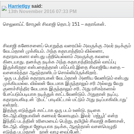
Harrietlgy
said:
13th November 2016
07:33 PM
செலுலாய்ட் சோழன் சிவாஜி தொடர் 151 – சுதாங்கன்.
சிவாஜி கணேசனைப் பொறுத்த வரையில் அவருக்கு அவர் நடிக்கும்
வேடம்தான் முக்கியம். அந்த கதாபாத்திரம் வில்லனா,
கதாநாயகனா என்பது பற்றியெல்லாம் அவருக்கு கவலை
கிடையாது. தனக்கு நடிக்க அந்த கதாபாத்திரத்தில் வாய்ப்பு
இருக்கிறதா என்பதைத்தான் பார்ப்பார்.இதை சிவாஜியே கதை –
வசனகர்த்தா ஆரூர்தாஸிடம் சொல்லியிருக்கிறார்.
`ஒரு படத்தில் கதாநாயகன் வேடம்தான் அணிய வேண்டும் என்பது
முக்கியமல்ல. வில்லன் வேடமாக இருந்தாலும் சரி அல்லது வேறு
குணச்சித்திர வேடமாக இருந்தாலும் சரி. அது ரசிகர்களால்
பேசப்படும்படியாக நடித்துக் காட்டவேண்டும். அதுதான் நடிப்பு.
கதாநாயகியுடன் `டூயட்’ பாடிவிட்டால் மட்டும் அது நடிப்பாகிவிடாது’
என்றார்.
இதற்கு எடுத்துக் காட்டாக ஒரு படம் உண்டு. நடிகை
கே.ஆர்.விஜயாவின் கணவர் வேலாயுதம். இவர் `மஜ்பூர்’ என்ற
இந்திப் படத்தின் உரிமையைப் பெற்று, தமிழில் சிவாஜி கணேசன்,
கே.ஆர். விஜயா ஜோடியாக நடிக்க, ஆரூர்தாஸ் வசனமெழுதி
எடுத்த படம்தான் ` நான் வாழ வைப்பேன்.’