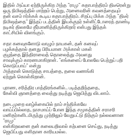
இதில் அய்யா ஏற்றிருக்கிற அந்த "ராமு" கதாபாத்திரம் திடீரென்று
ஒரு நிமிஷத்தில் மாற்றம் பெற்று, அனைவரின் கவனத்தையும்
தன் வசம் ஈர்க்கக் கூடிய கதாபாத்திரம். சிறப்பு மிக்க அந்த "திடீர்
நிமிஷத்தை" இந்தப் படத்தின் இயக்குநர் உள்ளிட்டோரைத் தாண்டி
நடிகர் திலகமே தீர்மானித்திருக்கிறார் என்பது இந்தக்
காட்சியில் விளங்கும்.
சதா கனவுகளோடு வாழும் நாயகன், தன் கனவுப்
பழக்கத்தால் தனது பிரியமான அக்காள் மகள்
குழந்தை இந்திராவைத் தொலைத்து அவளது
சாவுக்கும் காரணமாகிறான். "எங்களைப் போலவே பெற்றுப் பறி
கொடுப்பாய்" என்று
அத்தான் கொடுத்த சாபத்தை, தலை வணங்கி
ஏற்றுக் கொள்கிறான்.
புராண, சரித்திர பாத்திரங்களில்.. படித்தறிந்ததை,
கேள்வி ஞானத்தை வைத்து நடித்து ஜெயித்து விடலாம்.
நடைமுறை வாழ்க்கையில் நாம் சந்திக்கவே
வாய்ப்பில்லாத, நாசமாய்ப் போன இந்த சமூகத்தின் சராசரி
மனிதர்களிடமிருந்து முற்றிலும் வேறுபட்டு நிற்கும் நல்லவனான
"ராமு"
என்கிறவனை தன் கலையறிவால் கற்பனை செய்து, நடித்து
ஜெயிப்பது எளிதான காரியமல்ல.