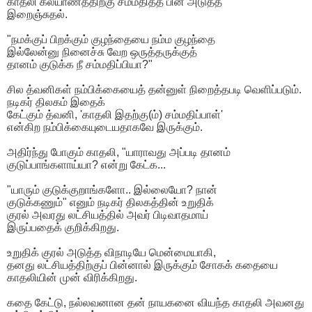
காதலி கல்யாணத்திற்கு சம்மதித்த பின் அடுத்த
இறைஞ்சுதல்.
"நமக்குப் பிறக்கும் குழந்தையை நம்ம குழந்தை
இல்லேன்னு நினைச்சு வேற ஒருத்தருக்குத்
தானம் குடுக்க நீ சம்மதிப்பியா?"
சில த்வனிகள் நம்பிக்கையைத் தன்னுள் நிறைத்தபடி வெளிப்படும்.
நடிகர் திலகம் இதைக்
கேட்கும் த்வனி, 'காதலி இதற்கு(ம்) சம்மதிப்பாள்'
என்கிற நம்பிக்கையுடையதாகவே இருக்கும்.
அதிர்ந்து போகும் காதலி, "யாராவது அப்படி தானம்
குடுப்பாங்களாய்யா? என்று கேட்க...
"யாரும் குடுக்குறாங்களோ.. இல்லையோ? நான்
குடுக்கணும்" எனும் நடிகர் திலகத்தின் உறுதிக்
குரல் அவரது லட்சியத்தில் அவர் பிடிவாதமாய்
இருப்பதைக் குறிக்கிறது.
உறுதிக் குரல் அடுத்த விநாடியே மென்மையாகி,
தனது லட்சியத்திற்குப் பின்னால் இருக்கும் சோகக் கதையை
காதலியின் முன் விரிக்கிறது.
கதை கேட்டு, நல்லவனான தன் நாயகனை வியந்த காதலி அவனது