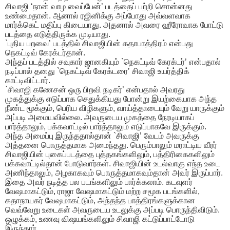
சிவாஜி ‘நான் வாழ வைப்பேன்’ படத்தைப் பற்றி சொன்னது
உண்மைதான். ஆனால் ரஜினிக்கு அப்போது அவ்வளவாக
மார்க்கெட் மதிப்பு கிடையாது. அதனால் அவரை ஹீரோவாக போட்டு
படத்தை எடுத்திருக்க முடியாது.
`புதிய பறவை’ படத்தில் சிவாஜியின் கதாபாத்திரம் என்பது
நெகட்டிவ் கேரக்டர்தான்.
அந்தப் படத்தில் சவுகார் ஜானகியும் `நெகட்டிவ் கேரக்டர்’ என்பதால்
நடிப்பால் தனது `நெகட்டிவ் கேரக்டரை’ சிவாஜி உயர்த்திக்
காட்டிவிட்டார்.
`சிவாஜி கணேசன் ஒரு பிறவி நடிகர்’ என்பதால் அவரது
முகத்துக்கு எடுப்பாக செதுக்கியது போன்று இயற்கையாக அந்த
நீண்ட மூக்கும், பெரிய விழிகளும், வாய்த்தாடையும் வேறு யாருக்கும்
அப்படி அமையவில்லை. அவருடைய முகத்தை நேரடியாகப்
பார்த்தாலும், பக்கவாட்டில் பார்த்தாலும் எடுப்பாகவே இருக்கும்.
அந்த அமைப்பு இருந்ததால்தான் `சிவாஜி’ வேடம் அவருக்கு
அத்தனை பொருத்தமாக அமைந்தது. பெரும்பாலும் மராட்டிய வீரர்
சிவாஜியின் புகைப்படத்தை புத்தகங்களிலும், பத்திரிகைகளிலும்
பக்கவாட்டில்தான் போடுவார்கள். சிவாஜியின் உடல்வாகு எந்த உடை
அணிந்தாலும், அழகாகவும் பொருத்தமாகவும்தான் அவர் இருப்பார்.
இதை அவர் நடித்த பல படங்களிலும் பார்க்கலாம். கடவுளர்
வேஷமாகட்டும், ராஜா வேஷமாகட்டும் மற்ற சமூக படங்களில்,
கதாநாயகர் வேஷமாகட்டும், அந்தந்த பாத்திரங்களுக்கான
வெவ்வேறு உடைகள் அவருடைய உடலுக்கு அப்படி பொருந்திவிடும்.
ஒழுக்கம், உணவு விஷயங்களிலும் சிவாஜி கட்டுப்பாட்டோடு
இருந்தார்.