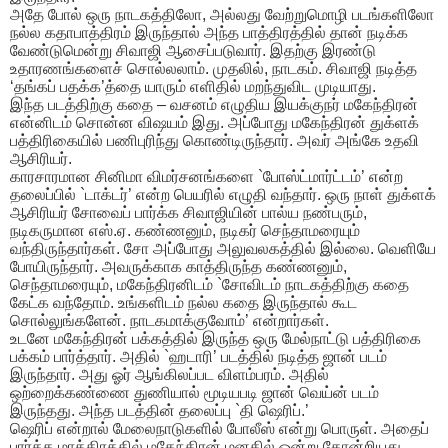
அதே போல் ஒரு நாடகத்திலோ, அல்லது வேற்றுமொழி படங்களிலோ
நல்ல கதாபாத்திரம் இருந்தால் அந்த பாத்திரத்தில் தான் நடிக்க
வேண்டுமென்று சிவாஜி ஆசைப்படுவார். இதற்கு இரண்டு
உதாரணங்களைச் சொல்லலாம். முதலில், நாடகம். சிவாஜி நடித்த
‘தங்கப் பதக்க’த்தை யாரும் எளிதில் மறந்துவிட முடியாது.
இந்த படத்திற்கு கதை – வசனம் எழுதிய இயக்குநர் மகேந்திரன்
என்னிடம் சொன்ன விஷயம் இது. அப்போது மகேந்திரன் துக்ளக்
பத்திரிகையில் பணிபுரிந்து கொண்டிருந்தார். அவர் அங்கே உதவி
ஆசிரியர்.
காரசாரமான சினிமா விமர்சனங்களை `போஸ்ட்மார்ட்டம்’ என்ற
தலைப்பில் `டாக்டர்’ என்ற பெயரில் எழுதி வந்தார். ஒரு நாள் துக்ளக்
ஆசிரியர் சோவைப் பார்க்க சிவாஜியின் பால்ய நண்பரும்,
நடிகருமான எஸ்.ஏ. கண்ணனும், நடிகர் செந்தாமரையும்
வந்திருந்தார்கள். சோ அப்போது அலுவலகத்தில் இல்லை. வெளியே
போயிருந்தார். அவருக்காக காத்திருந்த கண்ணனும்,
செந்தாமரையும், மகேந்திரனிடம் `சோவிடம் நாடகத்திற்கு கதை
கேட்க வந்தோம். உங்களிடம் நல்ல கதை இருந்தால் கூட
சொல்லுங்களேன். நாடகமாக்குவோம்’ என்றார்கள்.
உடனே மகேந்திரன் பக்கத்தில் இருந்த ஒரு மேல்நாட்டு பத்திரிகை
பக்கம் பார்த்தார். அதில் `ஹடாரி’ படத்தில் நடித்த ஜான் படம்
இருந்தார். அது ஓர் ஆங்கிலப்பட விளம்பரம். அதில்
ஒற்றைக்கண்ணை துணியால் மூடியபடி ஜான் வெய்ன் படம்
இருந்தது. அந்த படத்தின் தலைப்பு `தி ஷெரிப்.’
ஷெரிப் என்றால் மேலைநாடுகளில் போலீஸ் என்று பொருள். அதைப்
பார்த்த மாத்திரத்தில் மகேந்திரன் மனதில் ஒன்று தோன்றியது.