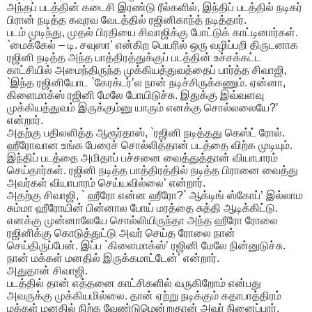
அந்தப் படத்தின் கடைசி இரண்டு ரீல்களில், இந்திப் படத்தில் நடிகர்
பிரான் நடித்த கவுரவ வேடத்தில் ரஜினிகாந்த் நடித்தார்.
படம் முடிந்து, முதல் பிரதியை சிவாஜிக்கு போட்டுக் காட்டினார்கள்.
`மைக்கேல் – டி. சவுஸா’ என்கிற பெயரில் ஒரு வழிப்பறி திருடனாக
ரஜினி நடித்த அந்த பாத்திரத்துக்குப் படத்தின் உச்சக்கட்ட
காட்சியில் அமைந்திருந்த முக்கியத்துவத்தைப் பார்த்த சிவாஜி,
`இந்த ரஜினியோட `கேரக்டர்’ல நான் நடிச்சிருக்கணும். ஏன்னா,
கிளைமாக்ஸ் ரஜினி மேலே போயிடுச்சு. இதுக்கு இவ்வளவு
முக்கியத்துவம் இருக்கும்னு யாரும் எனக்கு சொல்லலையே?’
என்றார்.
அதற்கு பதிலளித்த ஆரூர்தாஸ், `ரஜினி நடித்தது கெஸ்ட் ரோல்.
ஹீரோவான உங்க பேரைச் சொல்லித்தான் படத்தை விற்க முடியும்.
இந்திப் படத்தை அமிதாப் பச்சனை வைத்துத்தான் வியாபாரம்
செய்தார்கள். ரஜினி நடித்த பாத்திரத்தில் நடித்த பிரானை வைத்து
அவர்கள் வியாபாரம் செய்யவில்லை’ என்றார்.
அதற்கு சிவாஜி, ` ஹீரோ என்ன ஹீரோ?` ஆக்டிங் ஸ்கோப்’ இல்லாம
சும்மா ஹீரோயின் பின்னால போய் மரத்தை சுத்தி ஆடிக்கிட்டு.
எனக்கு முன்னாலேயே சொல்லியிருந்தா அந்த ஹீரோ ரோலை
ரஜினிக்கு கொடுத்துட்டு அவர் செய்த ரோலை நான்
செய்திருப்பேன். இப்ப `கிளைமாக்ஸ்’ ரஜினி மேலே நின்னுடுச்சு.
நான் மக்கள் மனதில் இருக்கமாட்டேன்’ என்றார்.
அதுதான் சிவாஜி.
படத்தில் தான் எத்தனை காட்சிகளில் வருகிறோம் என்பது
அவருக்கு முக்கியமில்லை. தான் ஏற்று நடிக்கும் கதாபாத்திரம்
மக்கள் மனதில் நிற்க வேண்டுமென்றுதான் அவர் நினைப்பார்.