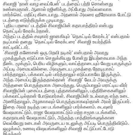
சிவாஜி ‘நான் வாழ வைப்பேன்’ படத்தைப் பற்றி சொன்னது
உண்மைதான். ஆனால் ரஜினிக்கு அப்போது அவ்வளவாக
மார்க்கெட் மதிப்பு கிடையாது. அதனால் அவரை ஹீரோவாக போட்டு
படத்தை எடுத்திருக்க முடியாது.
`புதிய பறவை’ படத்தில் சிவாஜியின் கதாபாத்திரம் என்பது
நெகட்டிவ் கேரக்டர்தான்.
அந்தப் படத்தில் சவுகார் ஜானகியும் `நெகட்டிவ் கேரக்டர்’ என்பதால்
நடிப்பால் தனது `நெகட்டிவ் கேரக்டரை’ சிவாஜி உயர்த்திக்
காட்டிவிட்டார்.
`சிவாஜி கணேசன் ஒரு பிறவி நடிகர்’ என்பதால் அவரது
முகத்துக்கு எடுப்பாக செதுக்கியது போன்று இயற்கையாக அந்த
நீண்ட மூக்கும், பெரிய விழிகளும், வாய்த்தாடையும் வேறு யாருக்கும்
அப்படி அமையவில்லை. அவருடைய முகத்தை நேரடியாகப்
பார்த்தாலும், பக்கவாட்டில் பார்த்தாலும் எடுப்பாகவே இருக்கும்.
அந்த அமைப்பு இருந்ததால்தான் `சிவாஜி’ வேடம் அவருக்கு
அத்தனை பொருத்தமாக அமைந்தது. பெரும்பாலும் மராட்டிய வீரர்
சிவாஜியின் புகைப்படத்தை புத்தகங்களிலும், பத்திரிகைகளிலும்
பக்கவாட்டில்தான் போடுவார்கள். சிவாஜியின் உடல்வாகு எந்த உடை
அணிந்தாலும், அழகாகவும் பொருத்தமாகவும்தான் அவர் இருப்பார்.
இதை அவர் நடித்த பல படங்களிலும் பார்க்கலாம். கடவுளர்
வேஷமாகட்டும், ராஜா வேஷமாகட்டும் மற்ற சமூக படங்களில்,
கதாநாயகர் வேஷமாகட்டும், அந்தந்த பாத்திரங்களுக்கான
வெவ்வேறு உடைகள் அவருடைய உடலுக்கு அப்படி பொருந்திவிடும்.
ஒழுக்கம், உணவு விஷயங்களிலும் சிவாஜி கட்டுப்பாட்டோடு
இருந்தார்.