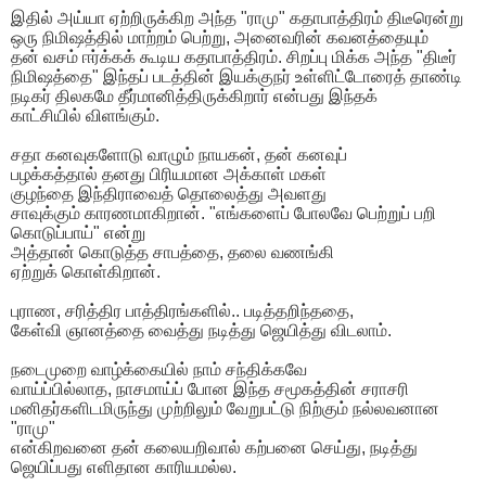
இதில் அய்யா ஏற்றிருக்கிற அந்த "ராமு" கதாபாத்திரம் திடீரென்று
ஒரு நிமிஷத்தில் மாற்றம் பெற்று, அனைவரின் கவனத்தையும்
தன் வசம் ஈர்க்கக் கூடிய கதாபாத்திரம். சிறப்பு மிக்க அந்த "திடீர்
நிமிஷத்தை" இந்தப் படத்தின் இயக்குநர் உள்ளிட்டோரைத் தாண்டி
நடிகர் திலகமே தீர்மானித்திருக்கிறார் என்பது இந்தக்
காட்சியில் விளங்கும்.
சதா கனவுகளோடு வாழும் நாயகன், தன் கனவுப்
பழக்கத்தால் தனது பிரியமான அக்காள் மகள்
குழந்தை இந்திராவைத் தொலைத்து அவளது
சாவுக்கும் காரணமாகிறான். "எங்களைப் போலவே பெற்றுப் பறி
கொடுப்பாய்" என்று
அத்தான் கொடுத்த சாபத்தை, தலை வணங்கி
ஏற்றுக் கொள்கிறான்.
புராண, சரித்திர பாத்திரங்களில்.. படித்தறிந்ததை,
கேள்வி ஞானத்தை வைத்து நடித்து ஜெயித்து விடலாம்.
நடைமுறை வாழ்க்கையில் நாம் சந்திக்கவே
வாய்ப்பில்லாத, நாசமாய்ப் போன இந்த சமூகத்தின் சராசரி
மனிதர்களிடமிருந்து முற்றிலும் வேறுபட்டு நிற்கும் நல்லவனான
"ராமு"
என்கிறவனை தன் கலையறிவால் கற்பனை செய்து, நடித்து
ஜெயிப்பது எளிதான காரியமல்ல.