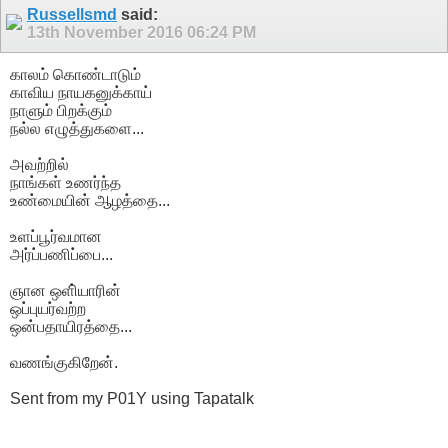
Russellsmd
said:
13th November 2016
06:24 PM
காலம் கொண்டாடும்
காவிய நாயகனுக்காய்
நாளும் பிறக்கும்
நல்ல எழுத்துகளை...
அவற்றில்
நாங்கள் உணர்ந்த
உண்மையின் ஆழத்தை...
உளப்பூர்வமான
அர்ப்பணிப்பை...
ஞான ஒளி்யாரின்
ஒப்புயர்வற்ற
ஒன்பதாயிரத்தை...
வணங்குகிறேன்.
Sent from my P01Y using Tapatalk