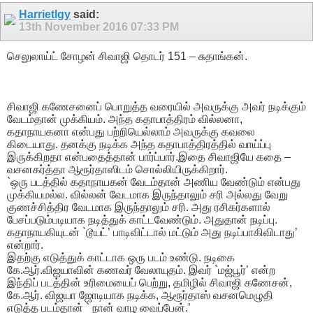
Harrietlgy
said:
13th November 2016
07:33 PM
செலுலாய்ட் சோழன் சிவாஜி தொடர் 151 – சுதாங்கன்.
சிவாஜி கணேசனைப் பொறுத்த வரையில் அவருக்கு அவர் நடிக்கும்
வேடம்தான் முக்கியம். அந்த கதாபாத்திரம் வில்லனா,
கதாநாயகனா என்பது பற்றியெல்லாம் அவருக்கு கவலை
கிடையாது. தனக்கு நடிக்க அந்த கதாபாத்திரத்தில் வாய்ப்பு
இருக்கிறதா என்பதைத்தான் பார்ப்பார்.இதை சிவாஜியே கதை –
வசனகர்த்தா ஆரூர்தாஸிடம் சொல்லியிருக்கிறார்.
`ஒரு படத்தில் கதாநாயகன் வேடம்தான் அணிய வேண்டும் என்பது
முக்கியமல்ல. வில்லன் வேடமாக இருந்தாலும் சரி அல்லது வேறு
குணச்சித்திர வேடமாக இருந்தாலும் சரி. அது ரசிகர்களால்
பேசப்படும்படியாக நடித்துக் காட்டவேண்டும். அதுதான் நடிப்பு.
கதாநாயகியுடன் `டூயட்’ பாடிவிட்டால் மட்டும் அது நடிப்பாகிவிடாது’
என்றார்.
இதற்கு எடுத்துக் காட்டாக ஒரு படம் உண்டு. நடிகை
கே.ஆர்.விஜயாவின் கணவர் வேலாயுதம். இவர் `மஜ்பூர்’ என்ற
இந்திப் படத்தின் உரிமையைப் பெற்று, தமிழில் சிவாஜி கணேசன்,
கே.ஆர். விஜயா ஜோடியாக நடிக்க, ஆரூர்தாஸ் வசனமெழுதி
எடுத்த படம்தான் ` நான் வாழ வைப்பேன்.’