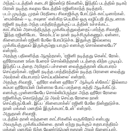
அந்தப் படத்தின் கடைசி இரண்டு ரீல்களில், இந்திப் படத்தில் நடிகர்
பிரான் நடித்த கவுரவ வேடத்தில் ரஜினிகாந்த் நடித்தார்.
படம் முடிந்து, முதல் பிரதியை சிவாஜிக்கு போட்டுக் காட்டினார்கள்.
`மைக்கேல் – டி. சவுஸா’ என்கிற பெயரில் ஒரு வழிப்பறி திருடனாக
ரஜினி நடித்த அந்த பாத்திரத்துக்குப் படத்தின் உச்சக்கட்ட
காட்சியில் அமைந்திருந்த முக்கியத்துவத்தைப் பார்த்த சிவாஜி,
`இந்த ரஜினியோட `கேரக்டர்’ல நான் நடிச்சிருக்கணும். ஏன்னா,
கிளைமாக்ஸ் ரஜினி மேலே போயிடுச்சு. இதுக்கு இவ்வளவு
முக்கியத்துவம் இருக்கும்னு யாரும் எனக்கு சொல்லலையே?’
என்றார்.
அதற்கு பதிலளித்த ஆரூர்தாஸ், `ரஜினி நடித்தது கெஸ்ட் ரோல்.
ஹீரோவான உங்க பேரைச் சொல்லித்தான் படத்தை விற்க முடியும்.
இந்திப் படத்தை அமிதாப் பச்சனை வைத்துத்தான் வியாபாரம்
செய்தார்கள். ரஜினி நடித்த பாத்திரத்தில் நடித்த பிரானை வைத்து
அவர்கள் வியாபாரம் செய்யவில்லை’ என்றார்.
அதற்கு சிவாஜி, ` ஹீரோ என்ன ஹீரோ?` ஆக்டிங் ஸ்கோப்’ இல்லாம
சும்மா ஹீரோயின் பின்னால போய் மரத்தை சுத்தி ஆடிக்கிட்டு.
எனக்கு முன்னாலேயே சொல்லியிருந்தா அந்த ஹீரோ ரோலை
ரஜினிக்கு கொடுத்துட்டு அவர் செய்த ரோலை நான்
செய்திருப்பேன். இப்ப `கிளைமாக்ஸ்’ ரஜினி மேலே நின்னுடுச்சு.
நான் மக்கள் மனதில் இருக்கமாட்டேன்’ என்றார்.
அதுதான் சிவாஜி.
படத்தில் தான் எத்தனை காட்சிகளில் வருகிறோம் என்பது
அவருக்கு முக்கியமில்லை. தான் ஏற்று நடிக்கும் கதாபாத்திரம்
மக்கள் மனதில் நிற்க வேண்டுமென்றுதான் அவர் நினைப்பார்.