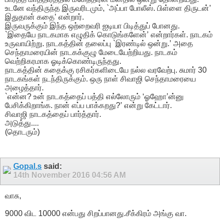
உடனே வந்திருந்த இருவரிடமும், `அப்பா போலீஸ். பிள்ளை திருடன்’
இதுதான் கதை’ என்றார்.
இருவருக்கும் இந்த ஒற்றைவரி ஐடியா பிடித்துப் போனது.
`இதையே நாடகமாக எழுதிக் கொடுங்களேன்’ என்றார்கள். நாடகம்
உருவாயிற்று. நாடகத்தின் தலைப்பு `இரண்டில் ஒன்று.’ அதை
செந்தாமரையின் நாடகக்குழு மேடையேற்றியது. நாடகம்
வெற்றிகரமாக ஓடிக்கொண்டிருந்தது.
நாடகத்தின் கதைக்கு ரசிகர்களிடையே நல்ல வரவேற்பு. சுமார் 30
நாடகங்கள் நடந்திருக்கும். ஒரு நாள் சிவாஜி செந்தாமரையை
அழைத்தார்.
`என்ன? உன் நாடகத்தைப் பத்தி எல்லோரும் ‘ஓஹோ’ன்னு
பேசிக்கிறாங்க. நான் எப்ப பாக்கறது?’ என்று கேட்டார்.
சிவாஜி நாடகத்தைப் பார்த்தார்.
அடுத்து....
(தொடரும்)
Gopal.s
said:
14th November 2016
04:56 AM
வாசு,
9000 விட 10000 என்பது சிறப்பானது.சீக்கிரம் அங்கு வா.