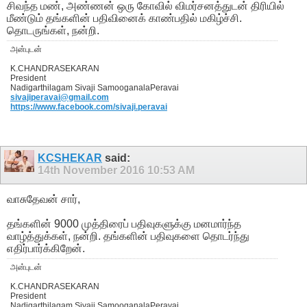
சிவந்த மண், அண்ணன் ஒரு கோவில் விமர்சனத்துடன் திரியில்
மீண்டும் தங்களின் பதிவினைக் காண்பதில் மகிழ்ச்சி.
தொடருங்கள், நன்றி.
அன்புடன்
K.CHANDRASEKARAN
President
Nadigarthilagam Sivaji SamooganalaPeravai
sivajiperavai@gmail.com
https://www.facebook.com/sivaji.peravai
KCSHEKAR
said:
14th November 2016
10:53 AM
வாசுதேவன் சார்,
தங்களின் 9000 முத்திரைப் பதிவுகளுக்கு மனமார்ந்த
வாழ்த்துக்கள், நன்றி. தங்களின் பதிவுகளை தொடர்ந்து
எதிர்பார்க்கிறேன்.
அன்புடன்
K.CHANDRASEKARAN
President
Nadigarthilagam Sivaji SamooganalaPeravai