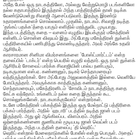
அதே போல் ஒரு நாடகத்திலோ, அல்லது வேற்றுமொழி படங்களிலோ
நல்ல கதாபாத்திரம் இருந்தால் அந்த பாத்திரத்தில் தான் நடிக்க
வேண்டுமென்று சிவாஜி ஆசைப்படுவார். இதற்கு இரண்டு
உதாரணங்களைச் சொல்லலாம். முதலில், நாடகம். சிவாஜி நடித்த
‘தங்கப் பதக்க’த்தை யாரும் எளிதில் மறந்துவிட முடியாது.
இந்த படத்திற்கு கதை – வசனம் எழுதிய இயக்குநர் மகேந்திரன்
என்னிடம் சொன்ன விஷயம் இது. அப்போது மகேந்திரன் துக்ளக்
பத்திரிகையில் பணிபுரிந்து கொண்டிருந்தார். அவர் அங்கே உதவி
ஆசிரியர்.
காரசாரமான சினிமா விமர்சனங்களை `போஸ்ட்மார்ட்டம்’ என்ற
தலைப்பில் `டாக்டர்’ என்ற பெயரில் எழுதி வந்தார். ஒரு நாள் துக்ளக்
ஆசிரியர் சோவைப் பார்க்க சிவாஜியின் பால்ய நண்பரும்,
நடிகருமான எஸ்.ஏ. கண்ணனும், நடிகர் செந்தாமரையும்
வந்திருந்தார்கள். சோ அப்போது அலுவலகத்தில் இல்லை. வெளியே
போயிருந்தார். அவருக்காக காத்திருந்த கண்ணனும்,
செந்தாமரையும், மகேந்திரனிடம் `சோவிடம் நாடகத்திற்கு கதை
கேட்க வந்தோம். உங்களிடம் நல்ல கதை இருந்தால் கூட
சொல்லுங்களேன். நாடகமாக்குவோம்’ என்றார்கள்.
உடனே மகேந்திரன் பக்கத்தில் இருந்த ஒரு மேல்நாட்டு பத்திரிகை
பக்கம் பார்த்தார். அதில் `ஹடாரி’ படத்தில் நடித்த ஜான் படம்
இருந்தார். அது ஓர் ஆங்கிலப்பட விளம்பரம். அதில்
ஒற்றைக்கண்ணை துணியால் மூடியபடி ஜான் வெய்ன் படம்
இருந்தது. அந்த படத்தின் தலைப்பு `தி ஷெரிப்.’
ஷெரிப் என்றால் மேலைநாடுகளில் போலீஸ் என்று பொருள். அதைப்
பார்த்த மாத்திரத்தில் மகேந்திரன் மனதில் ஒன்று தோன்றியது.