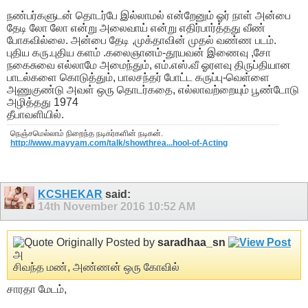
நண்பர்களுடன் தொடர்பே இல்லாமல் என்றேனும் ஓர் நாள் அன்பை
தேடி லோ லோ என்று அலைவாய் என்று எதிர்பார்த்தது வீண்
போகவில்லை. அன்பை தேடி ,முக்தாவின் முதல் வண்ண படம்.
புதிய கரு.புதிய களம் .கலைஞானம்-தூயவன் இணைவு ,சோ
நகைசுவை எல்லாமே அமைந்தும், எம்.எஸ்.வீ ஓரளவு திருப்தியான
பாடல்களை கொடுத்தும், பாலசந்தர் போட்ட கருப்பு-வெள்ளை
அணுகுண்டு அவள் ஒரு தொடர்கதை, எல்லாவற்றையும் பூண்டோடு
அழித்தது 1974
தீபாவளியில்.
நெஞ்சமெல்லாம் நிறைந்த நடிகர்களின் நடிகன்.
http://www.mayyam.com/talk/showthrea...hool-of-Acting
KCSHEKAR
said:
14th November 2016
10:52 AM
Originally Posted by
saradhaa_sn
அ
சிவந்த மண், அண்ணன் ஒரு கோவில்
சாரதா மேடம்,