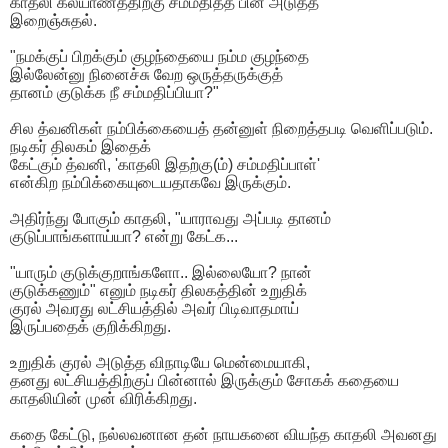
காதலி கல்யாணத்திற்கு சம்மதித்த பின் அடுத்த
இறைஞ்சுதல்.
"நமக்குப் பிறக்கும் குழந்தையை நம்ம குழந்தை
இல்லேன்னு நினைச்சு வேற ஒருத்தருக்குத்
தானம் குடுக்க நீ சம்மதிப்பியா?"
சில த்வனிகள் நம்பிக்கையைத் தன்னுள் நிறைத்தபடி வெளிப்படும்.
நடிகர் திலகம் இதைக்
கேட்கும் த்வனி, 'காதலி இதற்கு(ம்) சம்மதிப்பாள்'
என்கிற நம்பிக்கையுடையதாகவே இருக்கும்.
அதிர்ந்து போகும் காதலி, "யாராவது அப்படி தானம்
குடுப்பாங்களாய்யா? என்று கேட்க...
"யாரும் குடுக்குறாங்களோ.. இல்லையோ? நான்
குடுக்கணும்" எனும் நடிகர் திலகத்தின் உறுதிக்
குரல் அவரது லட்சியத்தில் அவர் பிடிவாதமாய்
இருப்பதைக் குறிக்கிறது.
உறுதிக் குரல் அடுத்த விநாடியே மென்மையாகி,
தனது லட்சியத்திற்குப் பின்னால் இருக்கும் சோகக் கதையை
காதலியின் முன் விரிக்கிறது.
கதை கேட்டு, நல்லவனான தன் நாயகனை வியந்த காதலி அவனது