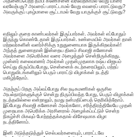
அதனைப்பெற்ற தம்பி கணேசனை வரவேற்காமல் வேறு யாரை
வரவேற்பது? அவரைப் பாராட்டாமல் வேறு எவரைப் பாராட்டுவது?
அவருக்குப் புகழ்மாலை சூட்டாமல் வேறு யாருக்குச் சூட்டுவது?
எதிலும் குறை காண்பவர்கள் இருப்பார்கள். அவர்கள் எப்போதும்
இருந்து கொண்டேதான் இருப்பார்கள். உண்மையில் அவர்கள் தான்
மற்றவர்களின் வளர்ச்சிக்கு உறுதுணையாக இருக்கிறவர்கள்!
அந்தத் துணைதான் இன்றைய தினம் சிவாஜி கணேசன்
அவர்களை அமெரிக்கா வரை அழைத்துச் சென்றிருக்கிறது.
முன்னர் கலைவாணர் அவர்கள் முதன்முதலாக ரஷ்ய விஜயம்
செய்து திரும்பியபோது, சென்னைக் கடற்கரையிலும், மற்றப்
பொதுவிடங்களிலும் பெரும் பாராட்டு விழாக்கள் நடத்தி
மகிழ்ந்தோம்.
அதற்குப் பிறகு அவ்வப்போது சில நடிகமணிகள் ஒருசில
அயல்நாடுகளுக்குச் சென்று திரும்பிவந்த போது, பெரும் விழாக்கள்
நடத்தவில்லை என்றாலும், நமது நன்மதிப்பைத் தெரிவித்தோம்.
இப்போது சிவாஜி கணேசன் அவர்களோ, சரித்திரத்திலேயே முதன்
முறையாக அமெரிக்க அரசினரால் அழைக்கப்பட்டுச் சென்ற
நிகழ்ச்சி மிகவும் போற்றத்தக்கதால் விசேஷமாக விழா
நடத்தினோம்.
இனி அடுத்தடுத்துச் செல்பவர்களையும், பாராட்டவே