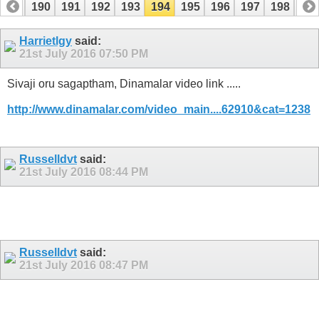
189
190
191
192
193
194
195
196
197
198
19
209
210
Harrietlgy
said:
21st July 2016
07:50 PM
Sivaji oru sagaptham, Dinamalar video link .....
http://www.dinamalar.com/video_main....62910&cat=1238
Russelldvt
said:
21st July 2016
08:44 PM
Russelldvt
said:
21st July 2016
08:47 PM