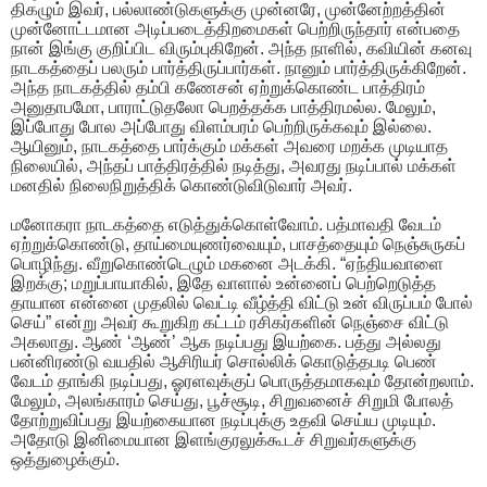
திகழும் இவர், பல்லாண்டுகளுக்கு முன்னரே, முன்னேற்றத்தின்
முன்னோட்டமான அடிப்படைத்திறமைகள் பெற்றிருந்தார் என்பதை
நான் இங்கு குறிப்பிட விரும்புகிறேன். அந்த நாளில், கவியின் கனவு
நாடகத்தைப் பலரும் பார்த்திருப்பார்கள். நானும் பார்த்திருக்கிறேன்.
அந்த நாடகத்தில் தம்பி கணேசன் ஏற்றுக்கொண்ட பாத்திரம்
அனுதாபமோ, பாராட்டுதலோ பெறத்தக்க பாத்திரமல்ல. மேலும்,
இப்போது போல அப்போது விளம்பரம் பெற்றிருக்கவும் இல்லை.
ஆயினும், நாடகத்தை பார்க்கும் மக்கள் அவரை மறக்க முடியாத
நிலையில், அந்தப் பாத்திரத்தில் நடித்து, அவரது நடிப்பால் மக்கள்
மனதில் நிலைநிறுத்திக் கொண்டுவிடுவார் அவர்.
மனோகரா நாடகத்தை எடுத்துக்கொள்வோம். பத்மாவதி வேடம்
ஏற்றுக்கொண்டு, தாய்மையுணர்வையும், பாசத்தையும் நெஞ்சுருகப்
பொழிந்து. வீறுகொண்டெழும் மகனை அடக்கி. “ஏந்தியவாளை
இறக்கு; மறுப்பாயாகில், இதே வாளால் உன்னைப் பெற்றெடுத்த
தாயான என்னை முதலில் வெட்டி வீழ்த்தி விட்டு உன் விருப்பம் போல்
செய்” என்று அவர் கூறுகிற கட்டம் ரசிகர்களின் நெஞ்சை விட்டு
அகலாது. ஆண் ‘ஆண்’ ஆக நடிப்பது இயற்கை. பத்து அல்லது
பன்னிரண்டு வயதில் ஆசிரியர் சொல்லிக் கொடுத்தபடி பெண்
வேடம் தாங்கி நடிப்பது, ஓரளவுக்குப் பொருத்தமாகவும் தோன்றலாம்.
மேலும், அலங்காரம் செய்து, பூச்சூடி, சிறுவனைச் சிறுமி போலத்
தோற்றுவிப்பது இயற்கையான நடிப்புக்கு உதவி செய்ய முடியும்.
அதோடு இனிமையான இளங்குரலுக்கூடச் சிறுவர்களுக்கு
ஒத்துழைக்கும்.