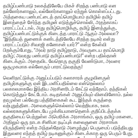
தமிழ்ப்பண்பாடு உலகத்திலேயே மிகச் சிறந்த பண்பாடு என
நல்லோர்களாலும், வல்லோர்களாலும் ஏற்றுக் கொள்ளப்பட்டது.
அத்தகைய பண்பாட்டைத் தாய்மொழியாம் தமிழில் தமிழ்
இனத்தைச் சேர்ந்த தமிழன் எடுத்துச்சொல்லி, அதற்காகப்
பாராட்டப்பட்டால், அது தமிழ்மொழிக்கு, தமிழ் இனத்துக்கு,
தமிழ்ப்பண்பாட்டுக்குக் கிடைத்த பாராட்டு ஆகும் அல்லவா?
”இந்தியத் துணைக் கண்டத்திலேயே சிறந்த நடிகர் என்று
பாராட்டப்படும் சிவாஜி கணேசன் யார்?” என்ற கேள்வி
பிறக்கும்போது, “அவர் நாடு தமிழ்நாடு, அவருடைய தாய்மொழி
தமிழ்; அவரது பண்பாடு தமிழ்ப்பண்பாடு!” என்ற பதில்தான்
கிடைக்கும். அதைவிட வேறொரு தகுதி வேண்டுமா, அவரை
ஒருமுகமாக எல்லோரும் பாராட்டுவதற்கு!
வெளிநாட்டுக்கு அனுப்பப்படும் கலாசாரக் குழுவினருள்
தமிழர்களுக்கு ஏன் இடமளிப்பதில்லை என்றெல்லாம்
பலகாலமாகவே இந்திய அரசினரிடம் கேட்டு வந்தோம். தந்திகள்
கொடுத்தும் கேட்டோம். கடிதங்கள் அனுப்பியும் வினவினோம். நல்ல
தரமுள்ள பல்வேறு பத்திரிகைகள் கூட இந்தக் கருத்தை
வற்புறுத்தின. அவைகளுக்கெல்லாம் வெற்றியாக, உலக
வல்லரசுகளுக்கிடையே முக்கியமானதெனக் குறிப்பிடத்தக்க
தகுதியைப் பெற்றுள்ள அமெரிக்க அரசாங்கம், ஒரு தமிழ் மகனை,
அதிலும் ஒரு நாடக சினிமா நடிப்புக் கலைஞனை அரசாங்க
விருந்தினர் என்ற அந்தஸ்தோடு அழைத்துப் பெருமைப் படுத்தியது
இதுவரை எந்தத் தமிழ் நடிகனுக்கும் கிடைக்காத ஒரு பெரும் பேறு.