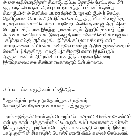
அதை வழிமொழிந்தார் சிவாஜி. இப்படி தொழில் போட்டியை மீறி
ஒருவருக்கொருவர் அன்பு காட்டிய சந்தர்ப்பங்களில் ஒன்று,
சிவாஜியின் அமெரிக்க பயணத்தின்போது எம்.ஜி.ஆர் செய்த
நெகிழ்வான செயல். அமெரிக்கா சென்று திரும்பிய சிவாஜிக்கு
நடிகர் சங்கம் சார்பில் சிறப்பு வரவேற்பு அளித்த எம்.ஜி.ஆர், அவர்
பொறுப்பாசிரியராக இருந்த ‘நடிகன் குரல்’ இதழில் சிவாஜி பற்றி
அருமையானதொரு கட்டுரை எழுதினார். ஈகோவின்றி சிவாஜியை
புகழ்ந்து எம்.ஜி.ஆர் எழுதிய இந்தக் கட்டுரை சிவாஜி என்ற
மகாநடிகனை மட்டுமல்ல, மனிதநேயர் எம்.ஜி.ஆரின் குணத்தையும்
வெளிப்படுத்துகிறது. எம்.ஜி.ஆர் சிவாஜி என்ற இருபெரும்
ஆளுமைகளின் ஆரோக்கியமான இந்த உறவை இன்றைய
இளம்தலைமுறை சினிமா நடிகர்களும் பின்பற்றலாம்.
அப்படி என்ன எழுதினார் எம்.ஜி.ஆர்...
“ தோன்றின் புகழொடு தோன்றுக அஃதிலார்
தோன்றலின் தோன்றாமை நன்று. - இது குறள்
- நாம் எடுத்துக்கொள்ளும் பொறுப்பில் புகழோடு விளங்க வேண்டும்
என்பது தான் அக்குறளின் உட்பொருள். தம்பி கணேசன் அவர்கள்
இக்குறளுக்கு முற்றிலும் பொருத்தமான தகுதி பெற்றவர். இன்று
புகழ் குன்றின் சிகரத்தில் பொன்னொளி வீசும் கலைச் செம்மலாய்