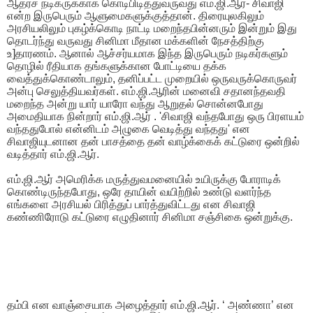
ஆதர்ச நடிகருக்காக கொடிபிடித்துவருவது எம்.ஜி.ஆர்- சிவாஜி
என்ற இருபெரும் ஆளுமைகளுக்குத்தான். திரையுலகிலும்
அரசியலிலும் புகழ்க்கொடி நாட்டி மறைந்தபின்னரும் இன்றும் இது
தொடர்ந்து வருவது சினிமா மீதான மக்களின் நேசத்திற்கு
உ]தாரணம். ஆனால் ஆச்சர்யமாக இந்த இருபெரும் நடிகர்களும்
தொழில் ரீதியாக தங்களுக்கான போட்டியை தக்க
வைத்துக்கொண்டாலும், தனிப்பட்ட முறையில் ஒருவருக்கொருவர்
அன்பு செலுத்தியவர்கள். எம்.ஜி.ஆரின் மனைவி சதானந்தவதி
மறைந்த அன்று யார் யாரோ வந்து ஆறுதல் சொன்னபோது
அமைதியாக நின்றார் எம்.ஜி.ஆர் . 'சிவாஜி வந்தபோது ஒரு பிரளயம்
வந்ததுபோல் என்னிடம் அழுகை வெடித்து வந்தது' என
சிவாஜியுடனான தன் பாசத்தை தன் வாழ்க்கைக் கட்டுரை ஒன்றில்
வடித்தார் எம்.ஜி.ஆர்.
எம்.ஜி.ஆர் அமெரிக்க மருத்துவமனையில் உயிருக்கு போராடிக்
கொண்டிருந்தபோது, ஒரே தாயின் வயிற்றில் உண்டு வளர்ந்த
எங்களை அரசியல் பிரித்துப் பார்த்துவிட்டது என சிவாஜி
கண்ணிரோடு கட்டுரை எழுதினார் சினிமா சஞ்சிகை ஒன்றுக்கு.
தம்பி என வாஞ்சையாக அழைத்தார் எம்.ஜி.ஆர். ‘ அண்ணா’ என