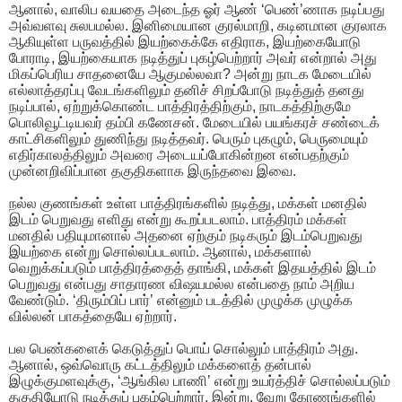
ஆனால், வாலிப வயதை அடைந்த ஓர் ஆண் ‘பெண்’ணாக நடிப்பது
அவ்வளவு சுலபமல்ல. இனிமையான குரல்மாறி, கடினமான குரலாக
ஆகியுள்ள பருவத்தில் இயற்கைக்கே எதிராக, இயற்கையோடு
போராடி, இயற்கையாக நடித்துப் புகழ்பெற்றார் அவர் என்றால் அது
மிகப்பெரிய சாதனையே ஆகுமல்லவா? அன்று நாடக மேடையில்
எல்லாத்தரப்பு வேடங்களிலும் தனிச் சிறப்போடு நடித்துத் தனது
நடிப்பால், ஏற்றுக்கொண்ட பாத்திரத்திற்கும், நாடகத்திற்குமே
பொலிவூட்டியவர் தம்பி கணேசன். மேடையில் பயங்கரச் சண்டைக்
காட்சிகளிலும் துணிந்து நடித்தவர். பெரும் புகழும், பெருமையும்
எதிர்காலத்திலும் அவரை அடையப்போகின்றன என்பதற்கும்
முன்னறிவிப்பான தகுதிகளாக இருந்தவை இவை.
நல்ல குணங்கள் உள்ள பாத்திரங்களில் நடித்து, மக்கள் மனதில்
இடம் பெறுவது எளிது என்று கூறப்படலாம். பாத்திரம் மக்கள்
மனதில் பதியுமானால் அதனை ஏற்கும் நடிகரும் இடம்பெறுவது
இயற்கை என்று சொல்லப்படலாம். ஆனால், மக்களால்
வெறுக்கப்படும் பாத்திரத்தைத் தாங்கி, மக்கள் இதயத்தில் இடம்
பெறுவது என்பது சாதாரண விஷயமல்ல என்பதை நாம் அறிய
வேண்டும். ‘திரும்பிப் பார்’ என்னும் படத்தில் முழுக்க முழுக்க
வில்லன் பாகத்தையே ஏற்றார்.
பல பெண்களைக் கெடுத்துப் பொய் சொல்லும் பாத்திரம் அது.
ஆனால், ஒவ்வொரு கட்டத்திலும் மக்களைத் தன்பால்
இழுக்குமளவுக்கு, ‘ஆங்கில பாணி’ என்று உயர்த்திச் சொல்லப்படும்
தகுதியோடு நடித்துப் புகழ்பெற்றார். இன்று, வேறு கோணங்களில்