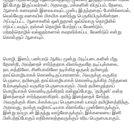
இப்போது இருப்பவர்கள்; அதாவது, மக்களின் விருப்பம், தேவை,
ஆசைக் கனவுகள் இவையாவும், முன்பு இருந்ததைப் போலில்லாமல்,
வெவ்வேறு வகையில் மிகமிக வளர்ந்து பெருகியிருக்கின்றன.
அப்படிப்பட்ட ஆசைகளில் ஒன்றுதான் ஒவ்வொரு தொழிலில்
ஈடுபட்டவரும், தங்கள் தொழில் போற்றப் படவேண்டும்,
மற்றத்தொழில் வல்லுநர்களால் கவுரவிக்கப்பட வேண்டும் என்று
கொள்ளும் ஆசையும்.
மொழி, இனம், பண்பாடு ஆகிய மூன்று அடிப்படைகளின் மீது
தோன்றி, அவற்றைச் சார்ந்ததாக விளங்குவதே நடிப்புக்கலை,
நாடகத்திலோ, சினிமாவிலோ நடிக்கிற ஒருவர் தமிழைத்
தாய்மொழியாகக் கொண்டிருப்பாரானால், அவருக்கு வருகிற
பெருமை, தமிழைத் தாய்மொழியாகக் கொண்டிருக்கிற அத்தனை
பேர்களுக்கும் வருகிற பெருமையாகும். அவர் தமிழைத்தாய்
மொழியாகக் கொண்டிருக்கிறார் என்னும்போது, ‘தமிழன்’ என்ற
இனத்தைச் சார்ந்தவராகிறார். தமிழ் இனத்தைச் சேர்ந்த
அவருக்குக் கிடைக்கக்கூடிய பெருமைகள் யாவும் தமிழினத்திற்கு,
அதாவது, நமக்கு வழிகாட்டியாக விளங்கிய முன்னோருக்கும்,
இன்று நம்முடன் இருந்து வாழ்வோருக்கும், இக்கலையை இனி
பின்பற்றப்போகும் எதிர்காலத்தவருக்கும் உரிய பெருமையாகும்.