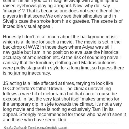
scene it is as if you can imagine Sivaji with a tight lip and
raised eyebrows playing arrogant. Now, why do I say
'imagine' ? That is because one does not see either of the
players in that scene.We only see their silhouttes and in
Sivaji's case the smoke from his cigarettes. The scene is of
incredible visual appeal.
Honestly I don't recall much about the background music
which is a lifeline for such a movie. The movie is set in the
backdrop of WW2 in those days where Adyar was still
navigable but I am in no position to evaluate the historical
accuracy of art-direction etc. At the risk of sounding naive I
can say that the furniture, clothing and Madras outdoors
were pretty stagnant in style for a long time, so I guess there
is no jarring inaccuracy.
JS acting is a little affected at times, terying to look like
GKChesterton's father Brown. The climax unravelling
follows a wee bit of melodrama but that can of course be
excused. In fact the very last shot itself makes amends for
the temporary dip in style towards the climax. It's not a very
long movie and there is nothing exclusively Tamil in its
appeal. Strongly recommended for those who haven't seen it
and those who have seen it too
நெஞ்சமெல்லாம் நிறைந்த நடிகர்களின் நடிகன்.