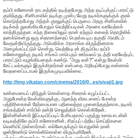
தம்பி கணேசன் நாடகத்தில் நடித்தபோது அந்த நடிப்புக்குப் பாராட்டு
குவிந்தது. சினிமாவில் நடிக்கு முன்பு வேறு நடிகர்களுக்குக் குரல்
கொடுத்தபோது அந்தக் குரலுக்குப் பெருமை. பிறகு சினிமாவில்
நடிக்கத் துவங்கியபோதும் வெற்றிப்படிகள் அவரை வரவேற்கக்
காத்திருந்தன. எந்த நிலையிலும் தான் ஏற்கும் கலைத் தொழிலில்
தனக்கென்று ஒரு ஸ்தானத்தைப் பெறக்கூடிய தகுதி அவரிடம்
வேரூன்றியிருந்தது. அமெரிக்க அரசாங்க விருந்தினராக
அழைக்கப்பட்டுச் சென்று, வெற்றியுடன் திரும்பிய தம்பி
கணேசனுக்கு நடிகர் சங்கம் மாபெரும் ஊர்வலம் நடத்தி வரவேற்பும்,
பாராட்டும் வழங்கியதைக் கண்டு. “அது ஏன்?” என்று கேள்வி
கேட்டவர்களும் இருக்கிறார்கள் என்பதை அறியும்போது என்னால்
வேதனைப்படாமல் இருக்கமுடியவில்லை.
http://img.vikatan.com/cinema/2016/0...es/sivaji1.jpg
உண்மையைப் புரிந்துக் கொள்ளாத சிலரால் எழுப்பப்பட்ட
அதுபோன்ற கேள்விகளுக்கு, ஆனந்த விகடனைப் போன்ற
பத்திரிகைகள் நேர்மையான பதிலைத்தர முனைந்ததற்காக, நடிகர்
சங்கத்தின் சார்பில் நன்றி செலுத்திக் கொள்கிறேன்.
இன்னின்னார் இப்படியிப்படிப் பேசியதாகப் பகுத்து உரையாடலின்
வடிவத்திலே தம்பி கணேசனின், சிறப்புப் பற்றிய செய்திகளை
வெளியிட்டுள்ளார்கள். எல்லோருக்கும் பொதுவில் நான்
ஒன்றிரண்டு சொல்லிகொள்ள விரும்புகிறேன்.
பத்துப் பதினைந்து ஆண்டுகளுக்கு முன்னர் இருந்த மக்கள் அல்ல