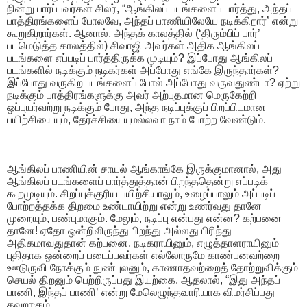
நின்று பார்ப்பவர்கள் சிலர், “ஆங்கிலப் படங்களைப் பார்த்து, அந்தப்
பாத்திரங்களைப் போலவே, அந்தப் பாணியிலேயே நடிக்கிறார்’ என்று
கூறுகிறார்கள். ஆனால், அந்தக் காலத்தில் (‘திரும்பிப் பார்’
படமெடுத்த காலத்தில்) சிவாஜி அவர்கள் அதிக ஆங்கிலப்
படங்களை எப்படிப் பார்த்திருக்க முடியும்? இப்போது ஆங்கிலப்
படங்களில் நடிக்கும் நடிகர்கள் அப்போது எங்கே இருந்தார்கள்?
இப்போது வருகிற படங்களைப் போல் அப்போது வருவதுண்டா? ஏற்று
நடிக்கும் பாத்திரங்களுக்கு அவர் அற்புதமான மெருகேற்றி
ஒப்புயர்வற்று நடிக்கும் போது, அந்த நடிப்புக்குப் பிறப்பிடமான
பயிற்சியையும், தேர்ச்சியையுமல்லவா நாம் போற்ற வேண்டும்.
ஆங்கிலப் பாணியின் சாயல் ஆங்காங்கே இருக்குமானால், அது
ஆங்கிலப் படங்களைப் பார்த்துத்தான் பிறந்ததென்று எப்படிக்
கூறமுடியும். சிறப்புக்குரிய பயிற்சியாலும், உழைப்பாலும் அப்படிப்
போற்றத்தக்க திறமை உண்டாயிற்று என்று உணர்வது தானே
முறையும், பண்புமாகும். மேலும், நடிப்பு என்பது என்ன? கற்பனை
தானே! ஏதோ ஒன்றிலிருந்து பிறந்து அல்லது பிரிந்து
அதிகமாவதுதான் கற்பனை. நடிகராயினும், எழுத்தாளராயினும்
புதிதாக ஒன்றைப் படைப்பவர்கள் எல்லோருமே காண்பனவற்றை
ஊடுருவி நோக்கும் நுண்புலனும், காணாதவற்றைத் தோற்றுவிக்கும்
செயல் திறனும் பெற்றிருப்பது இயற்கை. ஆதலால், “இது அந்தப்
பாணி, இந்தப் பாணி’ என்று மேலெழுந்தவாரியாக விமர்சிப்பது
தவறாகும்.