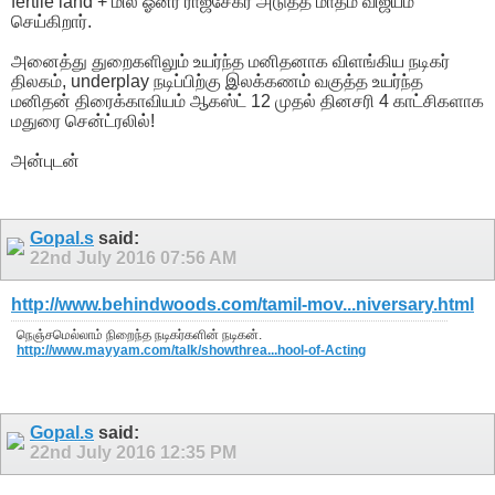
fertile land + மில் ஓனர் ராஜசேகர் அடுத்த மாதம் விஜயம்
செய்கிறார்.
அனைத்து துறைகளிலும் உயர்ந்த மனிதனாக விளங்கிய நடிகர்
திலகம், underplay நடிப்பிற்கு இலக்கணம் வகுத்த உயர்ந்த
மனிதன் திரைக்காவியம் ஆகஸ்ட் 12 முதல் தினசரி 4 காட்சிகளாக
மதுரை சென்ட்ரலில்!
அன்புடன்
Gopal.s
said:
22nd July 2016
07:56 AM
http://www.behindwoods.com/tamil-mov...niversary.html
நெஞ்சமெல்லாம் நிறைந்த நடிகர்களின் நடிகன்.
http://www.mayyam.com/talk/showthrea...hool-of-Acting
Gopal.s
said:
22nd July 2016
12:35 PM