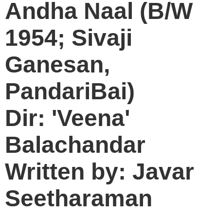
Andha Naal (B/W
1954; Sivaji
Ganesan,
PandariBai)
Dir: 'Veena'
Balachandar
Written by: Javar
Seetharaman