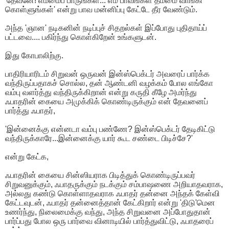
'தேவனே! எம்மைப் பாருங்கள்... எம் பாவங்கள் தம்மை வாங்கி
கொள்ளுங்கள்' என்று பாவ மன்னிப்பு கேட்டே தீர வேண்டும்.
அந்த 'ஞான' நடிகனின் நடிப்புச் சிதறல்கள் இப்போது புதிதாய்ப்
பட்டவை.... பகிர்ந்து கொள்கிறேன் உங்களுடன்.
இது கோபாலிற்கு.
பாதிரியாரிடம் சிறுவன் ஒருவன் இன்ஸ்பெக்டர் அவரைப் பார்க்க
வந்திருப்பதாகச் சொல்ல, தன் ஆண்டனி வழக்கம் போல எங்கோ
வம்பு வளர்த்து வந்திருக்கிறான் என்று கருதி கீழே அமர்ந்து
ஃபாதரின் கையை அமுக்கிக் கொண்டிருக்கும் என் தேவனைப்
பார்த்து ஃபாதர்,
'இன்னைக்கு என்னடா வம்பு பண்ணே? இன்ஸ்பெக்டர் தேடிகிட்டு
வந்திருக்காரே...இன்னைக்கு யார் கூட சண்டை பிடிச்சே?'
என்று கேட்க,
ஃபாதரின் கையை சின்ஸியராக பிடித்துக் கொண்டிருப்பவர்
சிறுவனுக்கும், ஃபாதருக்கும் நடக்கும் சம்பாஷணை அறியாதவராக,
அல்லது கண்டு கொள்ளாதவராக ஃபாதர் தன்னை அந்தக் கேள்வி
கேட்டவுடன், ஃபாதர் தன்னைத்தான் கேட்கிறார் என்று 'திடு'மென
உணர்ந்து, நிலைமைக்கு வந்து, அந்த சிறுவனை அப்போதுதான்
பார்ப்பது போல ஒரு பார்வை வினாடியில் பார்த்துவிட்டு, ஃபாதரைப்