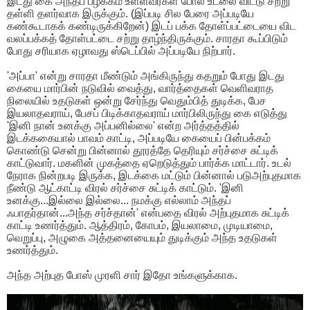
இடது கை அந்தப் பழக்கம் உள்ளவர்கள் போல உடலை விட்டு சற்று
தள்ளி தளர்வாக இருக்கும். (இப்படி சில பேரை அப்படியே
கண்கூடாகக் கண்டிருக்கிறேன்) இடப் பக்க தோள்ப்பட்டையை விட
வலப்பக்கத் தோள்பட்டை சற்று தாழ்ந்திருக்கும். சாரதா கூப்பிடும்
போது சரியாக ஏழாவது ஸ்டெப்பில் அப்படியே நிற்பார்.
'அப்பா' என்று சாரதா மீண்டும் அங்கிருந்து கதறும் போது இடது
கையை மார்பின் நடுவில் வைத்து, வார்த்தைகள் வெளிவராத
நிலையில் உதடுகள் ஒன்று சேர்ந்து வெதும்பித் துடிக்க, பேச
இயலாதவராய், பேசப் பிடிக்காதவராய் மார்பிலிருந்து கை எடுத்து
'இனி நான் உனக்கு அப்பனில்லை' என்ற அர்த்தத்தில்
இடக்ககையால் பாவம் காட்டி, அப்படியே கையைப் பின்பக்கம்
கொண்டு சென்று பின்னால் தூரத்தே தெரியும் சர்ச்சை சுட்டிக்
காட்டுவார். மகளின் முகத்தை ஏறெடுத்தும் பார்க்க மாட்டார். உடல்
நேராக நின்றபடி இருக்க, இடக்கை மட்டும் பின்னால் படுஅற்புதமாக
நீண்டு ஆட்காட்டி விரல் சர்ச்சை சுட்டிக் காட்டும். 'இனி
உனக்கு...இல்லை இல்லை... நமக்கு எல்லாம் அந்தப்
ஃபாதர்தான்...அந்த சர்ச்தான்' என்பதை விரல் அற்புதமாக சுட்டிக்
காட்டி உணர்த்தும். ஆத்திரம், கோபம், இயலாமை, முடியாமை,
வெறுப்பு, அழுகை அத்தனையையும் துடிக்கும் அந்த உதடுகள்
உணர்த்தும்.
அந்த அற்புத போஸ் முரளி சார் இதோ உங்களுக்காக.