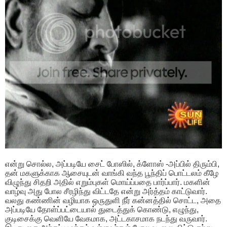
என்று சொல்ல, அப்படியே சைட் போஸில், க்ளோஸ் -அப்பில் திரும்பி,
தன் மகளுக்காக ஆசையுடன் வாங்கி வந்த பூந்திப் பொட்டலம் கீழே
விழுந்து சிதறி அதில் எறும்புகள் மொய்ப்பதை பார்ப்பார். மகளின்
வாழ்வு அது போல சீரழிந்து விட்டதே என்று அர்த்தம் காட்டுவார்.
வலது கண்ணின் வழியாக ஒருதுளி நீர் கன்னத்தில் சொட்ட, அதை
அப்படியே தோள்ப்பட்டையால் துடைத்துக் கொண்டு, எழுந்து,
குடிசைக்கு வெளியே வேகமாக, அட்டகாசமாக நடந்து வருவார்.