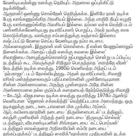
வேண்டியவர்ன்னு உனக்கு தெரியும். அதனால ஒப்புக்கிட்டு
நடிக்கிறேன்.
ஆரூரான்! ஒண்ணு சொல்றேன் தெரிஞ்சுக்க. இனிமே நான் நடிச்சு
பேரு வாங்கணும்ங்கிற அவசியம் இல்லை. அந்த மாதிரி நீயும் எழுதி
பேரு வாங்கணும்ங்கிற அவசியம் இல்லை. நம்மள வச்சு வெற்றி படம்
பண்ணிக்கவேண்டியது தயாரிப்பாளர் பொறுப்பு. அவர் நமக்கு காசு
கொடுக்கிறாரு. வாங்குற சம்பளத்துக்கு வஞ்சகம் இல்லாம
கஷ்டப்பட்டு வேலை செய்ய வேண்டியது நம்ம கடமை.
அவ்வளவுதான். இதுதான் என் கொள்கை. நீ என்ன வேணும்னாலும்
நினைச்சுக்க. அதைப் பத்தி எனக்கு கவலை இல்லை’
சிவாஜியை அழைத்துக்கொண்டு ஜப்பானுக்குச் சென்று படப்பிடிப்பு
நடத்தியும் கூட அவருக்குச் சிறிதும் பொருந்தாத `கராத்தே வீரன்’
வேடத்தில் நடிக்க வைத்து, 1980ல் வெளிவந்த அந்தப் படம்
`தர்மராஜா’. படம் தோல்வியுற்றது. அதன் தயாரிப்பாளர், சிவாஜி
ரசிகர் மன்றத்தலைவரும் பதிப்பாளர்களின் முன்னோடியுமான
சின்ன அண்ணாமலை. அதற்கு முன்னதாக அதே சின்ன
அண்ணாமலை நல்ல குடும்பக் கதையைத் தேர்ந்தெடுத்து சிவாஜி
– கே.ஆர். விஜயாவை நடிக்க வைத்து தயாரித்து 1978ம் ஆண்டு
வெளியான `ஜெனரல் சக்ரவர்த்தி’ வெற்றிப்படமாக அமைந்தது. ஒரு
நடிகனுக்கு நடை, உடை,பாவனை மிக முக்கிய அம்சம்.
ஆம், கயிலாயநாதரின் நடையை `திருவிளையாடல்’ படத்திலும்,
காஞ்சி முனிவரின் அந்தத் தளர் நடையை `திருவருட்செல்வர்’
படத்திலும், வீரபாண்டியனின் சிங்கநடையை `கட்டபொம்மன்’
படத்திலும் காவல்துறை அதிகாரியின் கம்பீர நடையை `
தங்கப்பதக்கம்’ படத்திலும் கைரிக்*ஷாக்கார முதியவரின் நடக்க