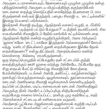
அவருடைய ரசனையையும், தேவையையும் முழுக்க முழுக்க நன்கு
புரிந்துகொண்டு அவருடைய விருப்பத்திற்கு தகுந்தாற்போல்
உடைகளை தைத்து கொடுப்பதில் கைதேர்ந்த நிபுணரான பி. ராம
கிருஷ்ணன் என்பவர் இருந்தார். பழைய சிவாஜி பட `டைட்டில்களில்’
இவரது பெயரைப் பார்க்கலாம்.
இவர்தான் சிவாஜி நடித்து, ஆரூர்தாஸ் வசனம் எழுதி, ஏ. பீம்சிங்
இயக்கிய `படித்தால் மட்டும் போதுமா?’ படத்தின் தயாரிப்பாளர். சில
சமயங்களில் சிவாஜியிடம் நேரில் வாங்கிக் கட்டிக்கொண்டதை
ஆரூர்தாஸ் நேரில் கண்டு எழுதியிருக்கிறார். அரை அங்குலம்
`லூஸா’கவோ `டைட்’டாகவோ இருந்தால் அவ்வளவுதான்! கோபம்
வந்து `ஏண்டா! நீயெல்லாம் துணி தைக்கிறவனா இல்லே தோல்
தைக்கிறவனா?’ என்று திட்டுவார். அதையெல்லாம் கண்டு
கொள்ளாத `கில்லாடி’ ராமகிருஷ்ணன்,
ஒரு நொடிப்பொழுதில் எப்போதுமே தன் சட்டையில் குத்தி
வைத்திருக்கும் ஊசி நூலை எடுத்து அங்கேயே, அப்போதே ஒரு
சிறு தையல் போட்டு சரிசெய்து சிவாஜியின் கோபத்தை
போக்கிவிடுவார். படங்கள் அன்றி, தனிப்பட்ட வாழ்க்கையிலும்
தனக்குப் பொருத்தமாகவும், ஒழுங்காகவும், தூய்மையாகவும்
உடைகள் அணிவதை சிவாஜி வழக்கமாகக் கொண்டிருந்தார்.
நடிப்பில் மட்டுமல்ல, மடிப்பு கலையாமல் உடைகள் அணிவதிலும்
அவருக்கு நிகர் அவரே! படப்பிடிப்புக்கு ஸ்டூடியோவிற்குள்
வரும்போது சலவை செய்யப்பட்ட நான்கு முழ கதர்வேட்டி, கதர்
அரைக்கைச் சட்டையுடன் எளிமையாக வருவார்.
அவற்றைப் பூப்போல அலுங்காமல் குலுங்காமல் கழற்றி மடிப்புக்
குலையாமல் `ஹேங்கரில்’ மாட்டி வைத்துவிட்டு, லுங்கி