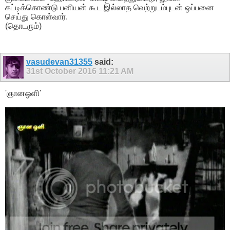
கட்டிக்கொண்டு பனியன் கூட இல்லாத வெற்றுடம்புடன் ஒப்பனை
செய்து கொள்வார்.
(தொடரும்)
vasudevan31355
said:
31st October 2016
11:21 AM
'ஞானஒளி'