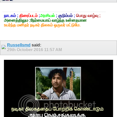
நாடகம் ;
திரைப்படம்
;
அரசியல்
;
குடும்பம்
;
பொது வாழ்வு ;
அனைத்திலும ;நேர்மையாய் வாழ்ந்த உன்னதமான
உயர்ந்த மனிதர் நடிகர் திலகம் ஒருவர் மட்டுமே.
Russellsmd
said:
29th October 2016
11:57 AM