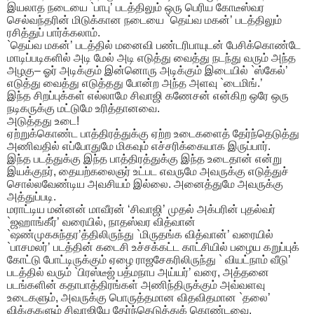
இயலாத நடையை `பாபு’ படத்திலும் ஒரு பெரிய கோடீஸ்வர
செல்வந்தரின் மிடுக்கான நடையை `தெய்வ மகன்’ படத்திலும்
ரசித்துப் பார்க்கலாம்.
`தெய்வ மகன்’ படத்தில் மனைவி பண்டரிபாயுடன் பேசிக்கொண்டே
மாடிப்படிகளில் அடி மேல் அடி எடுத்து வைத்து நடந்து வரும் அந்த
அழகு– ஓர் அடிக்கும் இன்னொரு அடிக்கும் இடையில் `ஸ்கேல்’
எடுத்து வைத்து எடுத்தது போன்ற அந்த அளவு `டைமிங்.’
இந்த சிறப்புக்கள் எல்லாமே சிவாஜி கணேசன் என்கிற ஒரே ஒரு
நடிகருக்கு மட்டுமே உரித்தானவை.
அடுத்தது உடை!
ஏற்றுக்கொண்ட பாத்திரத்துக்கு ஏற்ற உடைகளைத் தேர்ந்தெடுத்து
அணிவதில் எப்போதுமே மிகவும் எச்சரிக்கையாக இருப்பார்.
இந்த படத்துக்கு இந்த பாத்திரத்துக்கு இந்த உடைதான் என்று
இயக்குநர், தையற்கலைஞர் உட்பட எவருமே அவருக்கு எடுத்துச்
சொல்லவேண்டிய அவசியம் இல்லை. அனைத்துமே அவருக்கு
அத்துப்படி.
மராட்டிய மன்னன் மாவீரன் ‘சிவாஜி’ முதல் அக்பரின் புதல்வர்
`ஜஹாங்கீர்’ வரையில், நாதஸ்வர வித்வான்
`ஷண்முகசுந்தர’த்திலிருந்து `மிருதங்க வித்வான்’ வரையில்
`பாசமலர்’ படத்தின் கடைசி உச்சக்கட்ட காட்சியில் பழைய கறுப்புக்
கோட்டு போட்டிருக்கும் ஏழை ராஜசேகரிலிருந்து ` வியட்நாம் வீடு’
படத்தில் வரும் `பிரஸ்டீஜ் பத்மநாப அய்யர்’ வரை, அத்தனை
படங்களின் கதாபாத்திரங்கள் அணிந்திருக்கும் அவ்வளவு
உடைகளும், அவருக்கு பொருத்தமான விதவிதமான `தலை’
விக்குகளும் சிவாஜியே தேர்ந்தெடுத்துக் கொண்டவை.