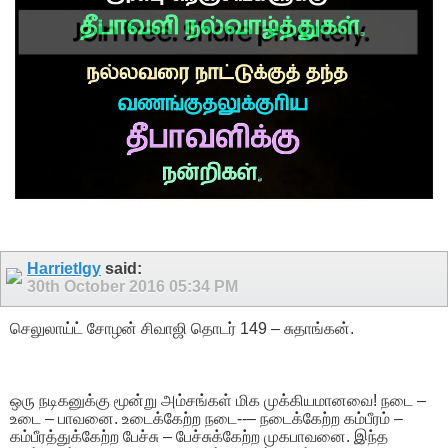
Harrietlgy
said:
30th October 2016
05:34 PM
செலுலாய்ட் சோழன் சிவாஜி தொடர் 149 – சுதாங்கன்.
ஒரு நடிகனுக்கு மூன்று அம்சங்கள் மிக முக்கியமானவை! நடை –
உடை – பாவனை. உடைக்கேற்ற நடை--– நடைக்கேற்ற கம்பீரம் –
கம்பீரத்துக்கேற்ற பேச்சு – பேச்சுக்கேற்ற முகபாவனை. இந்த