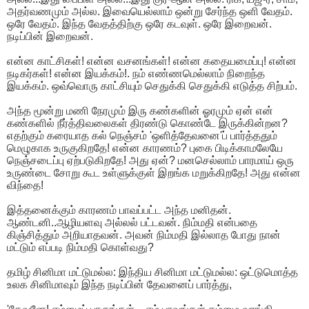
அதர்வணமும் அல்ல. இவையெல்லாம் ஒன்று சேர்ந்த ஒளி வேதம்.
ஒரே வேதம். இந்த வேதத்திற்கு ஒரே கடவுள். ஒரே இறைவன்.
நடிப்பின் இறைவன்.
என்ன காட்சிகள்! என்ன வசனங்கள்! என்ன கதையமைப்பு! என்ன
நடிகர்கள்! என்ன இயக்கம்!. நம் எண்ணமெல்லாம் நிறைந்த
இயக்கம். ஒவ்வொரு காட்சியும் செதுக்கி செதுக்கி எடுத்த சிற்பம்.
அந்த மூன்று மணி நேரமும் இரு கண்களின் ஓரமும் ஏன் என்
கண்களில் நீர்த்திவலைகள் திரண்டு கொண்டே இருக்கின்றன?
எதற்கும் கரையாத கல் நெஞ்சம் 'ஒளித்தேவனை'ப் பார்த்ததும்
மெழுகாக உருகுகிறதே! என்ன காரணம்? புகை பிடிக்காமலேயே
நெஞ்சடைப்பு ஏற்படுகிறதே! அது ஏன்? மனசெல்லாம் பாரமாய் ஒரு
உருண்டை சோறு கூட உள்ளுக்குள் இறங்க மறுக்கிறதே! அது என்ன
விந்தை!
இத்தனைக்கும் காரணம் பாவப்பட்ட அந்த மனிதன்.
ஆண்டனி..ஆழியளவு அல்லல் பட்டவன். நிம்மதி என்பதை
கிஞ்சித்தும் அறியாதவன். அவன் நிம்மதி இல்லாத போது நான்
மட்டும் எப்படி நிம்மதி கொள்வது?
தமிழ் சினிமா மட்டுமல்ல: இந்திய சினிமா மட்டுமல்ல: ஒட்டுமொத்த
உலக சினிமாவும் இந்த நடிப்பின் தேவனைப் பார்த்து,