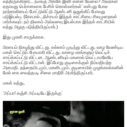
வந்திருக்கிறார்... நமக்கு அங்கே இனி என்ன வேலை? அவர்கள்
ஏதாவது பெர்சனலாக பேசிக் கொள்வார்கள்' என்பது போல
நாற்காலியைப் போட்டுவிட்டு ஆண்டனி ஒதுங்கிப் போவது
படுஇயல்பு. (கோபால்...நிச்சயம் இந்தக் காட்சியை சிலமுறைகள்
பார்க்கவும். நம் திலகம் அவ்வளவு இயல்பாக இந்தக் காட்சியில்
வந்து அழகு படுத்தியிருப்பார்.)
இது முரளி சாருக்காக.
பிரளயம் நிகழந்து விட்டது. எல்லாம் முடிந்து விட்டது. வாழ வேண்டிய
மகள் கெட்டுப் போயாகி விட்டது. வாழை மரங்களும் வெட்டிச்
சாய்க்கப்பட்டு விட்டன. ஆண்டனியும் மகளால் வெட்டாமலேயே
சாய்க்கப்பட்டு விட்டான். இப்போது குடிசைக்குள் நிம்மதியற்ற
அமைதி. தந்தையிடமும், மகளிடமும். குடிசையில் முழங்கால்களின்
மேல் கை வைத்தபடி சிலை மாதிரி அமர்ந்திருப்பார்.
மகள் வந்து,
'அப்பா! கஞ்சி அப்படியே இருக்கு'