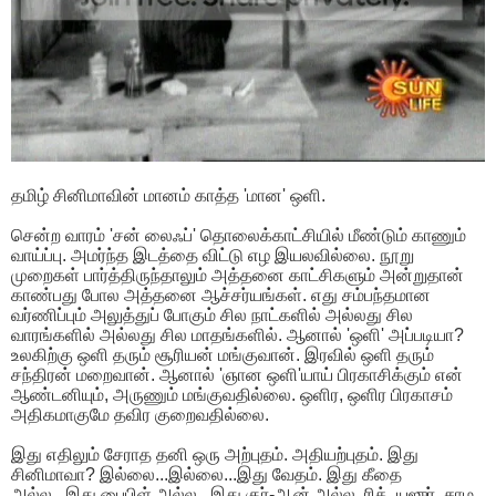
தமிழ் சினிமாவின் மானம் காத்த 'மான' ஒளி.
சென்ற வாரம் 'சன் லைஃப்' தொலைக்காட்சியில் மீண்டும் காணும்
வாய்ப்பு. அமர்ந்த இடத்தை விட்டு எழ இயலவில்லை. நூறு
முறைகள் பார்த்திருந்தாலும் அத்தனை காட்சிகளும் அன்றுதான்
காண்பது போல அத்தனை ஆச்சர்யங்கள். எது சம்பந்தமான
வர்ணிப்பும் அலுத்துப் போகும் சில நாட்களில் அல்லது சில
வாரங்களில் அல்லது சில மாதங்களில். ஆனால் 'ஒளி' அப்படியா?
உலகிற்கு ஒளி தரும் சூரியன் மங்குவான். இரவில் ஒளி தரும்
சந்திரன் மறைவான். ஆனால் 'ஞான ஒளி'யாய் பிரகாசிக்கும் என்
ஆண்டனியும், அருணும் மங்குவதில்லை. ஒளிர, ஒளிர பிரகாசம்
அதிகமாகுமே தவிர குறைவதில்லை.
இது எதிலும் சேராத தனி ஒரு அற்புதம். அதியற்புதம். இது
சினிமாவா? இல்லை...இல்லை...இது வேதம். இது கீதை
அல்ல...இது பைபிள் அல்ல...இது குர்-ஆன் அல்ல. ரிக், யஜுர், சாம,