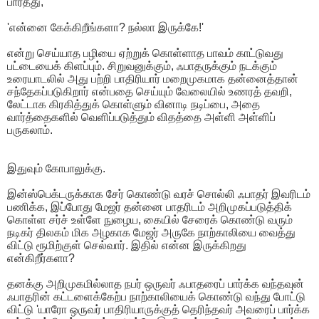
பார்த்து,
'என்னை கேக்கிறீங்களா? நல்லா இருக்கே!'
என்று செய்யாத பழியை ஏற்றுக் கொள்ளாத பாவம் காட்டுவது
பட்டையைக் கிளப்பும். சிறுவனுக்கும், ஃபாதருக்கும் நடக்கும்
உரையாடலில் அது பற்றி பாதிரியார் மறைமுகமாக தன்னைத்தான்
சந்தேகப்படுகிறார் என்பதை செய்யும் வேலையில் உணரத் தவறி,
லேட்டாக கிரகித்துக் கொள்ளும் வினாடி நடிப்பை, அதை
வார்த்தைகளில் வெளிப்படுத்தும் விதத்தை அள்ளி அள்ளிப்
பருகலாம்.
இதுவும் கோபாலுக்கு.
இன்ஸ்பெக்டருக்காக சேர் கொண்டு வரச் சொல்லி ஃபாதர் இவரிடம்
பணிக்க, இப்போது மேஜர் தன்னை பாதரிடம் அறிமுகப்படுத்திக்
கொள்ள சர்ச் உள்ளே நுழைய, கையில் சேரைக் கொண்டு வரும்
நடிகர் திலகம் மிக அழகாக மேஜர் அருகே நாற்காலியை வைத்து
விட்டு ரூமிற்குள் செல்வார். இதில் என்ன இருக்கிறது
என்கிறீர்களா?
தனக்கு அறிமுகமில்லாத நபர் ஒருவர் ஃபாதரைப் பார்க்க வந்தவுன்
ஃபாதரின் கட்டளைக்கேற்ப நாற்காலியைக் கொண்டு வந்து போட்டு
விட்டு 'யாரோ ஒருவர் பாதிரியாருக்குத் தெரிந்தவர் அவரைப் பார்க்க