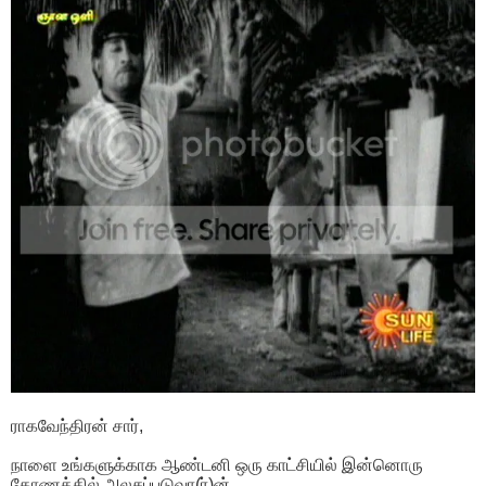
ராகவேந்திரன் சார்,
நாளை உங்களுக்காக ஆண்டனி ஒரு காட்சியில் இன்னொரு
கோணத்தில் அலசப்படுவா(ர்)ன்.