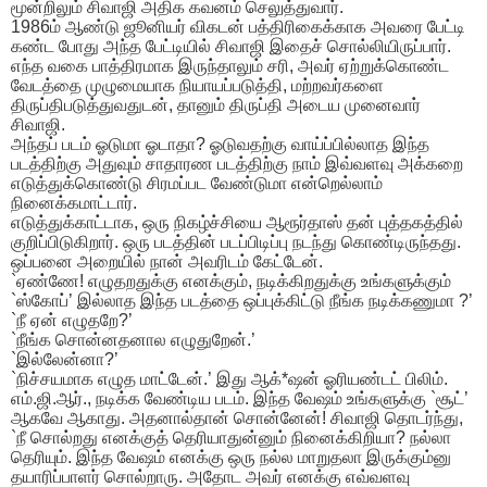
மூன்றிலும் சிவாஜி அதிக கவனம் செலுத்துவார்.
1986ம் ஆண்டு ஜூனியர் விகடன் பத்திரிகைக்காக அவரை பேட்டி
கண்ட போது அந்த பேட்டியில் சிவாஜி இதைச் சொல்லியிருப்பார்.
எந்த வகை பாத்திரமாக இருந்தாலும் சரி, அவர் ஏற்றுக்கொண்ட
வேடத்தை முழுமையாக நியாயப்படுத்தி, மற்றவர்களை
திருப்திபடுத்துவதுடன், தானும் திருப்தி அடைய முனைவார்
சிவாஜி.
அந்தப் படம் ஓடுமா ஓடாதா? ஓடுவதற்கு வாய்ப்பில்லாத இந்த
படத்திற்கு அதுவும் சாதாரண படத்திற்கு நாம் இவ்வளவு அக்கறை
எடுத்துக்கொண்டு சிரமப்பட வேண்டுமா என்றெல்லாம்
நினைக்கமாட்டார்.
எடுத்துக்காட்டாக, ஒரு நிகழ்ச்சியை ஆரூர்தாஸ் தன் புத்தகத்தில்
குறிப்பிடுகிறார். ஒரு படத்தின் படப்பிடிப்பு நடந்து கொண்டிருந்தது.
ஒப்பனை அறையில் நான் அவரிடம் கேட்டேன்.
`ஏண்ணே! எழுதறதுக்கு எனக்கும், நடிக்கிறதுக்கு உங்களுக்கும்
`ஸ்கோப்’ இல்லாத இந்த படத்தை ஒப்புக்கிட்டு நீங்க நடிக்கணுமா ?’
`நீ ஏன் எழுதறே?’
`நீங்க சொன்னதனால எழுதுறேன்.’
`இல்லேன்னா?’
`நிச்சயமாக எழுத மாட்டேன்.’ இது ஆக்*ஷன் ஓரியண்டட் பிலிம்.
எம்.ஜி.ஆர்., நடிக்க வேண்டிய படம். இந்த வேஷம் உங்களுக்கு `சூட்’
ஆகவே ஆகாது. அதனால்தான் சொன்னேன்! சிவாஜி தொடர்ந்து,
`நீ சொல்றது எனக்குத் தெரியாதுன்னும் நினைக்கிறியா? நல்லா
தெரியும். இந்த வேஷம் எனக்கு ஒரு நல்ல மாறுதலா இருக்கும்னு
தயாரிப்பாளர் சொல்றாரு. அதோட அவர் எனக்கு எவ்வளவு