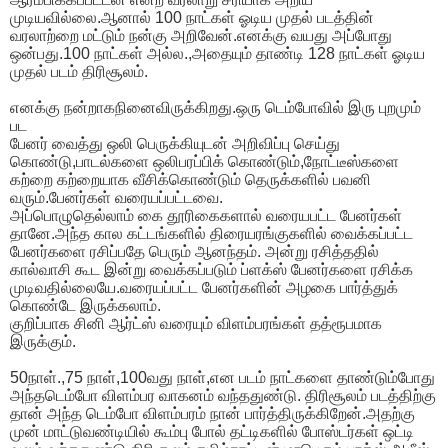
முடியவில்லை.ஆனால் 100 நாட்கள் ஓடிய முதல் படத்தின்
வரலாற்றை மட்டும் நன்கு அறிவேன்.எனக்கு வயது அப்போது
ஒன்பது.100 நாட்கள் அல்ல.,அதையும் தாண்டி 128 நாட்கள் ஓடிய
முதல் படம் திரிசூலம்.
எனக்கு நன்றாகநினைவிருக்கிறது.ஒரு டெம்போவில் இரு புறமும்
பட
பேனர் வைத்து ஒலி பெருக்கியுடன் அறிவிப்பு செய்து
கொண்டு,பாடல்களை ஒலிபரப்பிக் கொண்டும்,நோட்டீஸ்களை
கற்றை கற்றையாக வீசிக்கொண்டும் தெருக்களில் பவனி
வரும்.பேனர்கள் வரையப்பட்டவை.
அப்பொழுதெல்லாம் கை தூரிகைகளால் வரையபட்ட பேனர்கள்
தானே.அந்த கால கட்டங்களில் திரையரங்குகளில் வைக்கப்பட்ட
பேனர்களை ரசிப்பதே பெரும் ஆனந்தம். அன்று ரசித்ததில்
கால்வாசி கூட இன்று வைக்கப்படும் ப்ளக்ஸ் பேனர்களை ரசிக்க
முடிவதில்லையே.வரையப்பட்ட பேனர்களின் அழகை பார்த்துக்
கொண்டே இருக்கலாம்.
குறிப்பாக சினி ஆர்ட்ஸ் வரையும் விளம்பரங்கள் தத்ரூபமாக
இருக்கும்.
50நாள்.,75 நாள்,100வது நாள்,என படம் நாட்களை தாண்டும்போது
அந்தடெம்போ விளம்பர வாகனம் வந்ததுண்டு. திரிசூலம் படத்திற்கு
தான் அந்த டெம்போ விளம்பரம் நான் பார்த்திருக்கிறேன்.அதற்கு
முன் மாட்டுவண்டியில் கூம்பு போல் தட்டிகளில் போஸ்டர்கள் ஒட்டி