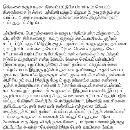
இத்தனைக்கும் நடிகர் திலகம் மட்டுமே dominate செய்யும்
திரைக்கதை இல்லை. பத்மினி மற்றும் விஜயா இருவருக்கும் சம
வாய்ப்பு. அதை மூவருமே குறைவில்லாமல் செய்திருக்கின்றனர்
என்பதுதான் சிறப்பே.
பத்மினியை பொறுத்தவரை அவரது பாத்திரம் மற்ற இருவரையும்
விட சற்றே சிக்கலானது. தவறு எதுவும் செய்யாமலேயே குற்றம்
சாட்டபப்டும் ஒரு விசித்திர சூழல். முன்னாள் காதலனுக்கு தன்னை
ஏமாற்றி விட்டாள் என்ற கோபம். அவன் பெண் குழந்தைக்கோ
சரியான விவரம் புரியாத போதினும் தன் தந்தைக்கும் தாய்க்கும்
நடுவில் வருகிறாள் என்ற கோபம், வேலை செய்யும் பள்ளியின்
நிர்வாக குழு உறுப்பினருக்கோ அவள் தன்னை விரும்பவில்லை
என்ற கோபம். இதற்கு நடுவில் தன்னை நம்பினாலும் உதவி செய்ய
முடியாத நிலையில் இருக்கும் பள்ளி முதல்வர் [அவளின் முன்னாள்
ஆசிரியரும் கூட] இதற்கு மேலும் ஒரு தர்மசங்கடமாக தன்னை
மூத்த சகோதரியாக எண்ணி அந்தரங்க விஷயங்களையெல்லாம்
கூட சொல்லும் முன்னாள் காதலனின் இந்நாள் மனைவி. இப்படிபட்ட
சூழலில் வாழும் உமா என்ற அந்த பெண்ணை சரியாக சித்தரிப்பதில்
நாட்டிய பேரொளி வெற்றியே பெற்றிருக்கிறார். இரண்டு காட்சிகளை
குறிப்பிடலாம். தன் கணவன் தன்னிடம் எத்துனை பிரியம்
வைத்திருக்கிறான் தன்னிடம் எப்படியெல்லாம் நடந்துக் கொள்வான்
என்பதை காதலனின் மனைவி சொல்லும்போது தான் அடைய
வேண்டியதை அனுபவித்திருக்க வேண்டியவற்றை எல்லாம் இழந்து
விட்டோமே அவற்றையெல்லாம் இந்த பெண் வாயிலாக கேட்க