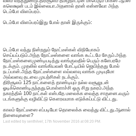
வலம் வந்ததுண்டு.திரிசூலம் தமிழ்நாட்டின் மாபெரும் பாக்ஸ் ஆபீஸ்
கலெக்ஷன் படம் இல்லையா.அதனால் தான் என்னவோ அந்த
டெம்போ விளம்பரம்.
டெம்போ விளம்பரம்இது போல் தான் இருக்கும்:
டெம்போ வந்து நின்றதும் நோட்டீஸ்கள் விநியோகம்
செய்யப்படும்.அந்த நோட்டீஸ்களை வாங்க கூட்டமே சேரும்.அந்த
நோட்டீஸ்களைமுண்டியடித்து வாங்குவதில் பெரும் களேபரமே
நடக்கும். முதலில் வாங்கியவன் போட்டியில் ஜெயித்தது போல்
நடப்பான்.அந்த நோட்டீஸ்களை எவ்வளவு வாங்க முடியுமோ
அவ்வளவு தடவை முயற்சிகள் நடக்கும்.
திரிசூலம் 125 நாட்களைத் தாண்டியும் நல்ல வசூலுடன்
ஓடிக்கொண்டிருந்தது.பொள்ளாச்சி ஒரு சிறு நகரம்.அந்த
நகரத்தில் 100 நாட்கள் என்பதே மலைக்க வைத்த சாதனை.வரும்
படங்களுக்கு வழிவிட்டு கௌரவமாக எடுக்கப்பட்டு விட்டது.
காலம் நோட்டீஸை எப்படியோ தொலைக்க வைத்து விட்டது.ஆனால்
நினைவுகளை?
Last edited by senthilvel; 17th November 2016 at
08:20 PM
.