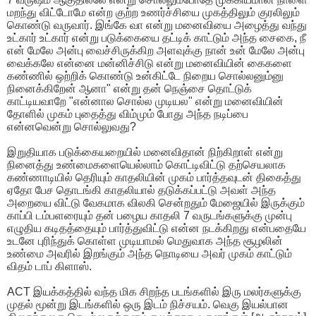
மறந்து விட்டோமே என்ற குற்ற உணர்ச்சியை முகத்திலும் குரலிலும்
கொண்டு வருவார். இங்கே வா என்று மனைவியை அழைத்து வந்து
உட்கார் உட்கார் என்று படுக்கையை தட்டிக் காட்டும் அந்த சைகை, நீ
என் மேலே அன்பு வைச்சிருக்கிற அளவுக்கு நான் உன் மேலே அன்பு
வைக்கலே என்னை மன்னிச்சிடு என்று மனைவியின் கைகளை
கண்ணில் ஒற்றிக் கொண்டு உன்கிட்டே நிறைய சொல்லனும்னு
நினைக்கிறேன் ஆனா" என்று தன் நெஞ்சை தொட்டுக்
காட்டியவாறே "என்னால சொல்ல முடியல" என்று மனைவியின்
தோளில் முகம் புதைத்து விம்மும் போது அந்த நடிப்பை
என்னவென்று சொல்லுவது?
இறுதியாக படுக்கையறையில் மனைவிதான் நிற்கிறாள் என்று
நினைத்து உண்மைகளையெல்லாம் கொட்டிவிட்டு தற்செயலாக
கண்ணாடியில் தெரியும் காதலியின் முகம் பார்த்தவுடன் திகைத்து
ஏதோ பேச தொடங்கி காதலியால் தடுக்கப்பட்டு அவள் அந்த
அறையை விட்டு வேகமாக விலகி சென்றதும் மேஜையில் இருக்கும்
காப்பி டம்பளரையும் தன் பழைய காதலி 7 வருடங்களுக்கு முன்பு
எழுதிய கடிதத்தையும் பார்த்துவிட்டு என்ன நடக்கிறது என்பதையே
உடனே புரிந்துக் கொள்ள முடியாமல் மெதுவாக அந்த சூழலின்
உண்மை அவரில் இறங்கும் அந்த நொடியை அவர் முகம் காட்டும்
விதம் டாப் கிளாஸ்.
ACT இயக்கத்தில் வந்த மிக சிறந்த படங்களில் இரு மலர்களுக்கு
முதல் மூன்று இடங்களில் ஒரு இடம் நிச்சயம். வெகு இயல்பான