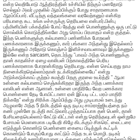
என்ற வெறியோடு ஆத்திரத்தின் உச்சியில் நிற்கும் மனதோடு
செல்லும் அவர் முதலில் ஆரம்பிக்கும் போது சாதாரணமாக
ஆரம்பிப்பார். வீட்டிற்கு வந்தவங்களை வரவேற்கனும் என்கிற
மரியாதை கூட உங்க டீச்சருக்கு தெரியலை என்பார்.பின்பு
பத்மினியின் பக்கத்தில் போய் நேத்து என் பொண்ணுக்கு ஒரு பாட்டு
சொல்லிக் கொடுத்தீங்களே அது ரொம்ப பிரமாதம் என்ற குத்தல்.
இந்த பெண்களுக்கு கல்யாணம் பண்ணிக்க போறவன்
பணக்காரனாக இருக்கணும், கார் பங்களா அந்தஸ்து இதெல்லாம்
இருக்கணும் அதோடு கொஞ்சம் இளிச்சவாயனாவும் இருக்கணும்
இல்லே என்ற sarcasm, தொடர்ந்து "பாவம் அந்த பொண்ணுக்கு
தான் காதலிச்ச ஏழை வாலிபன் பிற்காலத்திலே பெரிய
பணக்காரனாக போறான்கிறது தெரியாது. என்ன செய்யறது நாம
நினைக்கிறதெல்லாம்தான் நடக்கிறதில்லையே" என்று
அடுக்கடுக்காய் குற்றம் சுமத்தி பிறகு குரலை உயர்த்தி " ஆமா
உன்னை கல்யாணம் செஞ்சுக்கிறதா இருந்த அந்த பணக்கார
வாலிபன் என்ன ஆனான். உன்னை மாதிரியே வேற பணக்கார
பொண்ணை தேடி போயிட்டானா ஏன் இப்படி பட்ட மரம் மாதிரி
நிக்கறே" என்று சிரிக்க ஆரம்பித்து அது முடியாமல் உடைந்து
அழுவாரே அந்த 5 நிமிடத்தில் ஒரு நடிப்பு சாம்ராஜ்ஜியத்தை நம்
கண் முன்னே நடத்தி காட்டுவார்.முத்தாய்ப்பாக தன் பெண், தான்
பேசியதையெல்லாம் கேட்டு விட்டாள் என்று தெரிந்தவுடன் ஒன்றுமே
பேசாமல் மெளனமாக படியேறி கிழே கிடக்கும் சிகரெட் லைட்டரை
எடுத்துக் கொண்டு பெண்ணை கையை பிடித்துக் கூட்டிக்
கொண்டும் போகும்போது காட்டும் அந்த உடல் மொழி. நடிகர்
திலகத்தின் உணர்சிகரமான படங்களை பார்க்கும்போதெல்லாம் இது