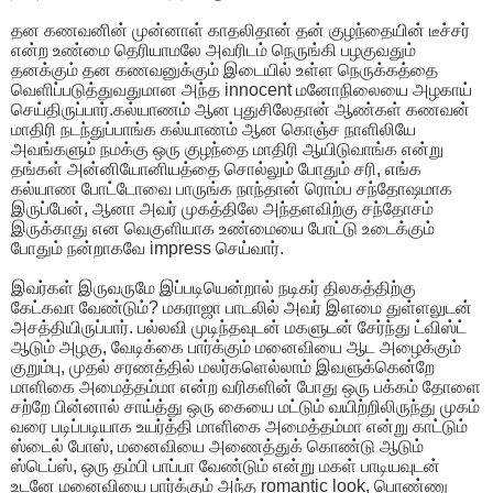
தன கணவனின் முன்னாள் காதலிதான் தன் குழந்தையின் டீச்சர்
என்ற உண்மை தெரியாமலே அவரிடம் நெருங்கி பழகுவதும்
தனக்கும் தன கணவனுக்கும் இடையில் உள்ள நெருக்கத்தை
வெளிப்படுத்துவதுமான அந்த innocent மனோநிலையை அழகாய்
செய்திருப்பார்.கல்யாணம் ஆன புதுசிலேதான் ஆண்கள் கணவன்
மாதிரி நடந்துப்பாங்க கல்யாணம் ஆன கொஞ்ச நாளிலியே
அவங்களும் நமக்கு ஒரு குழந்தை மாதிரி ஆயிடுவாங்க என்று
தங்கள் அன்னியோனியத்தை சொல்லும் போதும் சரி, எங்க
கல்யாண போட்டோவை பாருங்க நாந்தான் ரொம்ப சந்தோஷமாக
இருப்பேன், ஆனா அவர் முகத்திலே அந்தளவிற்கு சந்தோசம்
இருக்காது என வெகுளியாக உண்மையை போட்டு உடைக்கும்
போதும் நன்றாகவே impress செய்வார்.
இவர்கள் இருவருமே இப்படியென்றால் நடிகர் திலகத்திற்கு
கேட்கவா வேண்டும்? மகராஜா பாடலில் அவர் இளமை துள்ளலுடன்
அசத்தியிருப்பார். பல்லவி முடிந்தவுடன் மகளுடன் சேர்ந்து ட்விஸ்ட்
ஆடும் அழகு, வேடிக்கை பார்க்கும் மனைவியை ஆட அழைக்கும்
குறும்பு, முதல் சரணத்தில் மலர்களெல்லாம் இவளுக்கென்றே
மாளிகை அமைத்தம்மா என்ற வரிகளின் போது ஒரு பக்கம் தோளை
சற்றே பின்னால் சாய்த்து ஒரு கையை மட்டும் வயிற்றிலிருந்து முகம்
வரை படிப்படியாக உயர்த்தி மாளிகை அமைத்தம்மா என்று காட்டும்
ஸ்டைல் போஸ், மனைவியை அணைத்துக் கொண்டு ஆடும்
ஸ்டெப்ஸ், ஒரு தம்பி பாப்பா வேண்டும் என்று மகள் பாடியவுடன்
உடனே மனைவியை பார்க்கும் அந்த romantic look, பொண்ணு