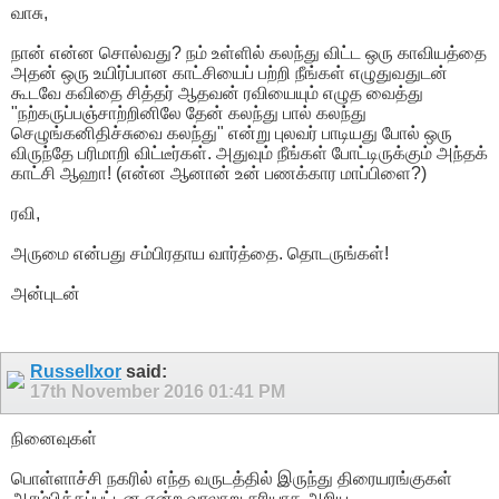
வாசு,
நான் என்ன சொல்வது? நம் உள்ளில் கலந்து விட்ட ஒரு காவியத்தை
அதன் ஒரு உயிர்ப்பான காட்சியைப் பற்றி நீங்கள் எழுதுவதுடன்
கூடவே கவிதை சித்தர் ஆதவன் ரவியையும் எழுத வைத்து
"நற்கருப்பஞ்சாற்றினிலே தேன் கலந்து பால் கலந்து
செழுங்கனிதிச்சுவை கலந்து" என்று புலவர் பாடியது போல் ஒரு
விருந்தே பரிமாறி விட்டீர்கள். அதுவும் நீங்கள் போட்டிருக்கும் அந்தக்
காட்சி ஆஹா! (என்ன ஆனான் உன் பணக்கார மாப்பிளை?)
ரவி,
அருமை என்பது சம்பிரதாய வார்த்தை. தொடருங்கள்!
அன்புடன்
Russellxor
said:
17th November 2016
01:41 PM
நினைவுகள்
பொள்ளாச்சி நகரில் எந்த வருடத்தில் இருந்து திரையரங்குகள்
ஆரம்பிக்கப்பட்டன என்ற வரலாறு சரியாக அறிய