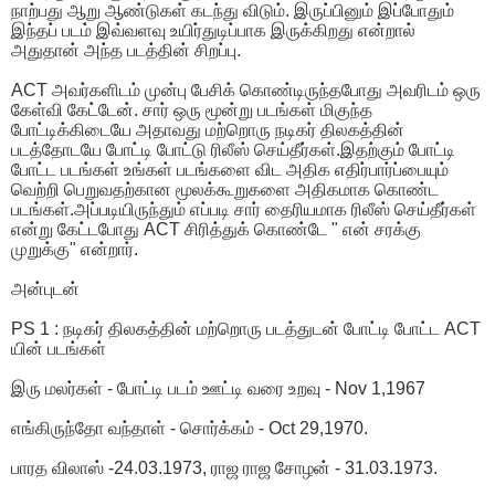
நாற்பது ஆறு ஆண்டுகள் கடந்து விடும். இருப்பினும் இப்போதும்
இந்தப் படம் இவ்வளவு உயிர்துடிப்பாக இருக்கிறது என்றால்
அதுதான் அந்த படத்தின் சிறப்பு.
ACT அவர்களிடம் முன்பு பேசிக் கொண்டிருந்தபோது அவரிடம் ஒரு
கேள்வி கேட்டேன். சார் ஒரு மூன்று படங்கள் மிகுந்த
போட்டிக்கிடையே அதாவது மற்றொரு நடிகர் திலகத்தின்
படத்தோடயே போட்டி போட்டு ரிலீஸ் செய்தீர்கள்.இதற்கும் போட்டி
போட்ட படங்கள் உங்கள் படங்களை விட அதிக எதிர்பார்ப்பையும்
வெற்றி பெறுவதற்கான மூலக்கூறுகளை அதிகமாக கொண்ட
படங்கள்.அப்படியிருந்தும் எப்படி சார் தைரியமாக ரிலீஸ் செய்தீர்கள்
என்று கேட்டபோது ACT சிரித்துக் கொண்டே " என் சரக்கு
முறுக்கு" என்றார்.
அன்புடன்
PS 1 : நடிகர் திலகத்தின் மற்றொரு படத்துடன் போட்டி போட்ட ACT
யின் படங்கள்
இரு மலர்கள் - போட்டி படம் ஊட்டி வரை உறவு - Nov 1,1967
எங்கிருந்தோ வந்தாள் - சொர்க்கம் - Oct 29,1970.
பாரத விலாஸ் -24.03.1973, ராஜ ராஜ சோழன் - 31.03.1973.