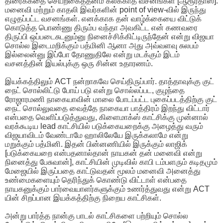
திரைக்கதை செயற்கைத்தனம் கலக்காத வசனங்கள் [ஆரூர்தாஸ்].
மனைவி மற்றும் காதலி இவர்களின் point of view-வில் இருந்து
எழுதப்பட்ட வசனங்கள். எனக்காக தன் வாழ்க்கையை விட்டுக்
கொடுத்த பொண்ணு திரும்ப வந்தா அவகிட்ட என் கணவரை
திருப்பி ஒப்படைசுடனும்னு நினைச்சிக்கிட்டிருந்தேன் என்று விஜயா
சொல்ல இடைமறிக்கும் பத்மினி ஆனா அது அவ்வளவு சுலபம்
இல்லைன்னு இப்போ தோணுதிலே என்று மடக்கும் இடம்
வசனத்தின் இயல்புக்கு ஒரு சின்ன உதாரணம்.
இயக்கத்திலும் ACT நன்றாகவே செய்திருப்பார். தாத்தாவுக்கு குட்
நைட் சொல்லிட்டு போய் படு என்று சொல்லப்பட, குழந்தை
ரோஜாரமணி நாகையாவின் மாலை போடப்பட்ட புகைப்படத்திற்கு குட்
நைட் சொல்லுவதை வைத்தே நாகையா பாத்திரம் இறந்து விட்டார்
என்பதை வெளிப்படுத்துவது, கிளைமாக்ஸ் காட்சிக்கு முன்னால்
வரக்கூடிய lead காட்சியில் படுக்கையறைக்கு அழைத்து வரும்
விஜயாவிடம் வேண்டாமே ஹாலிலேயே இருக்கலாமே என்று
மறுக்கும் பத்மினி. இதன் பின்னணியில் இருக்கும் லாஜிக்
[படுக்கையறை என்பதனால்தான் நாயகன் தன் மனைவி என்று
நினைத்து பேசுவான்], காட்சியின் முடிவில் காபி டம்பளரும் கடிதமும்
மேஜையில் இருப்பதை காட்டுவதன் மூலம் மனைவி அனைத்து
உண்மைகளையும் தெரிந்துக் கொண்டு விட்டாள் என்பதை
நாயகனுக்கும் பார்வையாளர்களுக்கும் உணர்த்துவது என்று ACT
யின் சிறப்பான இயக்கத்திற்கு நிறைய காட்சிகள்.
அன்று பார்த்த நான்கு பாடல் காட்சிகளை பற்றியும் சொல்ல