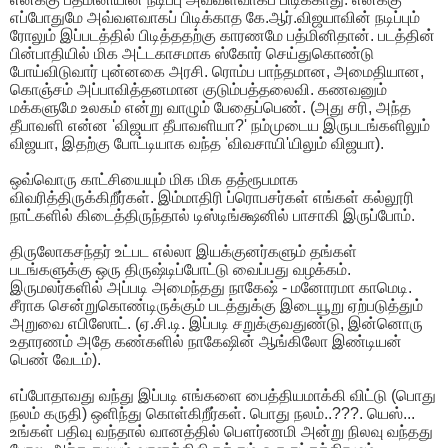
எப்போதுமே அவ்வளவாகப் பிடிக்காத கே.ஆர்.விஜயாவின் நடிப்பும்
ரோலும் இப்படத்தில் பிடித்ததற்கு காரணமே பத்மினிதான். படத்தின்
பின்பாதியில் மிக அட்டகாசமாக ஸ்கோர் செய்துகொண்டு
போய்விடுவார் புன்னகை அரசி. ரொம்ப பாந்தமான, அமைதியான,
கொஞ்சம் அப்பாவித்தனமான குடும்பத்தலைவி. கணவனும்
மக்களுமே உலகம் என்று வாழும் பேதைப்பெண். (அது சரி, அந்த
தீபாவளி என்ன 'விஜயா தீபாவளியா?' நம்முடைய இருபடங்களிலும்
விஜயா, இதற்கு போட்டியாக வந்த 'விவசாயி'யிலும் விஜயா).
ஒவ்வொரு காட்சியையும் மிக மிக தத்ரூபமாக
விவரித்திருக்கிறீர்கள். இம்மாதிரி ப்ரொபசர்கள் எங்கள் கல்லூரி
நாட்களில் கிடைத்திருந்தால் டிஸ்டிங்க்ஷனில் பாசாகி இருப்போம்.
திருலோகசந்தர் உட்பட எல்லா இயக்குனர்களும் தங்கள்
படங்களுக்கு ஒரு திருஷ்டிப்போட்டு வைப்பது வழக்கம்.
இருமலர்களில் அப்படி அமைந்தது நாகேஷ் - மனோரமா காமெடி.
சீராக சென்றுகொண்டிருக்கும் படத்துக்கு இடையூறு ஏற்படுத்தும்
அறுவை எபிஸோட். (ஏ.சி.டி. இப்படி சறுக்குவதுண்டு, இன்னொரு
உதாரணம் அதே கண்களில் நாகேஷின் ஆங்கிலோ இண்டியன்
பெண் வேடம்).
எப்போதாவது வந்து இப்படி எங்களை பைத்தியமாக்கி விட்டு (பொது
நலம் கருதி) ஒளிந்து கொள்கிறீர்கள். பொது நலம்..???. யெஸ்...
உங்கள் பதிவு வந்தால் வானத்தில் பௌர்ணமி அன்று நிலவு வந்தது