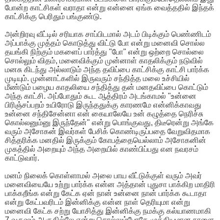
போன்ற காட்சிகள் வராதா என்று என்னை ஏங்க வைத்ததில் இந்தக்
காட்சிக்கு பெரிதும் பங்குண்டு.
அன்றிரவு வீட்டில் சரியாக சாப்பிடமால் அடம் பிடிக்கும் பெண்ணிடம்
அப்பாக்கு முத்தம் கொடுத்து விட்டு போ என்று மனைவி சொல்ல
தயங்கி நிற்கும் மகளைப் பார்த்து "போ" என்று ஒற்றை சொல்லை
சொல்லும் விதம், மனைவிக்கும் முன்னாள் காதலிக்கும் நடுவில்
மனசு கிடந்து அல்லாடும் அந்த தவிப்பை காட்சிக்கு காட்சி பார்க்க
முடியும். முன்னாட்களில் இருவரும் சந்தித்த மலை உச்சியில்
மீண்டும் பழைய காதலியை சந்தித்து தன் மனதவிப்பை கொட்டும்
அந்த காட்சி. அப்போதும் கூட ஆத்திரம் அடங்காமல் "உன்னை
பிரிஞ்சப்பறம் உயிரோடு இருந்ததுக்கு காரணமே என்னிக்காவது
உன்னை சந்திசேன்னா என் கையாலேயே உன் கழுத்தை நெரிச்சு
கொல்லனும்னு இருந்தேன்" என்று பொங்குவது, திடீரென்று அங்கே
வரும் அசோகன் இவர்கள் பேசிக் கொண்டிருப்பதை வேறுவிதமாக
சித்தரிக்க மனதில் இருக்கும் கோபத்தையெல்லாம் அசோகனின்
முகத்தில் அறையும் அந்த அறையில் காண்பிப்பது என நவரசம்
காட்டுவார்.
மனம் நிலைக் கொள்ளாமல் அலை பாய வீட்டுக்குள் வரும் அவர்
மனைவியையே உற்று பார்க்க என்ன அத்தான் புதுசா பாக்கிற மாதிரி
பாக்கறீங்க என்று கேட்க ஏன் நான் உன்னை நான் பார்க்க கூடாதா
என்று கேட்பவரிடம் இன்னிக்கு என்ன நாள் தெரியுமா என்று
மனைவி கேட்க சற்று யோசித்து இன்னிக்கு நமக்கு கல்யாணமாகி
7 வருஷம் ஆகுதில்லே என்று சொல்லும்போதே முக்கியமான நாளை