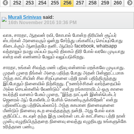
251
252
253
254
255
256
257
258
259
260
26
271
272
Murali Srinivas
said:
16th November 2016
10:36 PM
வாசு, சாரதா, ஆதவன் ரவி, கோபால் போன்ற திரியின் சூப்பர்
ஸ்டார்கள் அனைவரும் ஒன்று சேர்ந்து பங்களிப்பு செய்யும்போது
கிடைக்கும் ஆனந்தமே தனி. ஆயிரம் facebook, whatsapp
வந்தாலும் நமது மய்யம் நடிகர் திலகம் திரி போல் வரவே முடியாது
என்ற என் எண்ணம் மேலும் வலுப்படுகிறது.
சாரதா, உங்கள் சிவந்த மண் பதிவு என்னால் மறக்கவே முடியாது.
முதன் முறை நீங்கள் அதை பதிந்த போது அதன் பின்னூட்டமாக
அந்த காட்சியின் சில சிறப்புகளை பற்றி நான் பதிந்திருந்தது
இப்போதும் நினைவில் நிற்கிறது. ("உணர்ச்சிகள் வார்த்தையில்
அல்ல செயல்களில் வேண்டும்" என்று ரங்காராவிடம் ஒரு காலை
உயர்த்தி வசனம் பேசும் முறை, "இந்த நாட்டின் இன்ஸ்பெக்டர்
ஜெனரல் ஆப் போலீஸிடம் பேசிக் கொண்டிருக்கிறேன்" என்று
பதிலளிப்பது பற்றியெல்லாம்). அந்த சுகமான நினைவுகளை
மீண்டும் நினைவு கூற வைத்ததற்கு நன்றி. அது போல் வாசு
குறிப்பிட்ட கடவுள் தந்த இரு மலர்கள் பாடல் காட்சியை பற்றி நான்
முன்பு எழுதியிருந்ததை நினைவு வைத்து எழுதியது உங்களுக்கே
உரித்தான பண்பு.