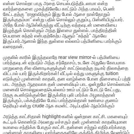
என்ன சொல்றா பாரு அதை செயல்படுத்திடலாமா என்ற
வார்த்தைகளை முகத்திலேயே காட்டும் அந்த பாவம், பெண்
கேட்டதற்கு "ராஜாவிற்கும் இது போல் ஆசை நாள்தோறும்
இருக்குதம்மா" என்று பதில் சொல்லும் குறும்பு, பின்னியிருப்பார்.
அதே போல் ஆபிஸ்லிருந்து வீட்டிற்கு வந்தவுடன் மனைவியை
இழுத்துக் கொள்ளும் அந்த இளமை துள்ளல். பாத்திரத்தின்
பெயரான சுந்தர் என்பதற்கேற்ப ஆளும் "சுந்தர்" ஆகவே
இருப்பார்.ஆனால் இந்த துள்ளல எல்லாம் பத்மினியை பார்க்கும்
வரைதான்.
முதலில் காரில் இருந்தவாறே rear view mirror-ல் பத்மினியை
பார்த்தவுடன் ஏற்படும் அந்த சந்தோசம், உடனே அதுவே கோபமாக
மாறுவதை சில வினாடிகளுக்குள் காட்டுவதற்கு நடிகர் திலகத்தை
விட்டால் யார் இருக்கிறார்கள்! வீட்டில் வந்து மகளுக்கு tuition
எடுக்கும் முன்னாள் காதலி, தன வாழ்க்கை போன திசையைப் பற்றி
பாட அதற்கு ஆதரவாக தன் மனைவியும் பாட ஒன்றுமே சொல்லாமல்
மனைவி சொல்லுவதையெல்லாம் ஊம் மட்டும் போட்டு கேட்பது,
பிறகு கூண்டுக்குள்ளே இருக்கிற புலி பார்க்க அழகாத்தான்
இருக்கும், பக்கத்திலே போய் பார்த்தால்தான் உண்மை குணம்
தெரியும் என்று crude ஆக கமன்ட் அடிப்பதில் ஆரம்பிக்கும்
அடுத்த காட்சிதான் highlight-களில் ஒன்றான காட்சி. மகளையும்
கூட்டிக் கொண்டு அவளது டீச்சரும் தன் முன்னாள் காதலியுமான
உமாவை சந்திக்க போகும் காட்சி. தன்னை சற்றும் எதிர்பார்க்காத
முன்னாள் காதலியை வார்த்தைகளிலே குத்திக் கிழிக்க வேண்டும்