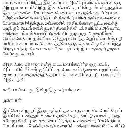
பாகங்களாகப் பிரித்து இனிமையாக அலசியுள்ளீர்கள். என்ன ஒரு
அற்புதமான படம்! சிறிது இடைவெளிக்குப் பின் தாங்கள் தந்துள்ள
இரு மலர்களின் மீள் பார்வை தென்றலாய் வருடுகிறது. பிரேம் பை
பிரேம் என்னைக் கவர்ந்த படம். கேரக்டர்களின் தன்மை அவ்வளவு
பிரமாதமாக இருக்கும். உள்மனதில் ரகசியங்களை பூட்டி வைத்து
புழுங்கும் வேடங்களில் நடிகர் திலகத்தின் பங்களிப்பை அவ்வளவு
எளிதாக நம்மால் வெளிப்படுத்தி விட முடியாது. அதை நீங்கள்
செவ்வனே செய்துள்ளீர்கள். அதுவும் சொந்த ஹேர் ஸ்டைலில், படு
ஸ்லிம்மான உடல்வாகில் உலகத்திலே ஒருவனென அழகில் உயர்ந்து
நிற்கும் சுந்தர் திலகமாக நம் அன்பு நாயகர் இப்படத்தை ஆளுமை
செய்வது அபாரம்.
அதே போல மகராஜா என்னுடைய மனங்கவர்ந்த ஒரு பாடல்.
அப்பாடலில் நீங்கள் குறிப்பிட்டது போல தன் ஆசையை குறிப்பால்,
ஜாடையால் மகளுக்குத் தெரியாமல் மனைவிக்குப் புரிய வைக்கும்
அழகே தனி.
காரியம் கெட்டது. இன்று இருமலர்கள்தான்.
முரளி சார்
இன்னொன்று. நம் இருவருக்கும் தலைவருடைய சில போஸ் ரொம்ப
இம்ப்ரெஸ் பண்ணும். உண்மைதானே! உதாரணம் (குலமகள் ராதை
சரோஜா தேவியுடன் சடையைப் பிடித்தபடி கண்ணாடியில் தெரியும்
பிம்ப போஸ்.... நெஞ்சிருக்கும் வரையில் முத்துராமனை மிரட்டி விட்டு