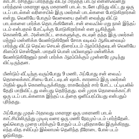
காட்சி. ரசித்துப் பார்த்த்து விட்டு அடுத்த பாட்டு என்னவென்று
பார்த்தால் மகராஜா ஒரு மகராணி பாடல். உடனே புரிந்து விட்டது ஒரு
படப் பாடல்கள் வரிசையில் இரு மலர்கள் பாடல்களை போடுகிறார்கள்
என்று. வெளியே போகும் வேலையை தள்ளி வைத்து விட்டு
பாடல்களை பார்க்க தொடங்கினேன். சன் லைஃபில் மறு நாள் இந்தப்
படம் என்பதால் போட்டிக்கு போடுகிறார்கள் என யூகித்துக்
கொண்டேன். அன்னமிட்ட கைகளுக்கு, கடவுள் தந்த இரு மலர்கள்
மற்றும் மன்னிக்க வேண்டுகிறேன் சோக வடிவம் ஆகியவையும்
பார்த்து விட்டு தெய்வ செயல் திரைப்படம் ஆரம்பித்தவுடன் வெளியே
கிளம்பி சென்றேன். மாதவி பொன் மயிலாளும் மன்னிக்க
வேண்டுகிறேனும் நான் பார்க்க ஆரம்பிக்கும் முன்னரே முடிந்து
விட்டிருந்தன.
மீண்டும் வீட்டிற்கு வரும்போது 9 மணி. அப்போது சன் லைஃப்
தொலைக்காட்சியை போட்டவுடன் ஷாக். காரணம் இரு மலர்கள்
அதில் ஓடிக் கொண்டிருக்கிறது. ராகவேந்தர் சார் போட்ட பட்டியலில்
தேதி மாறிவிட்டது என்பது தெரிந்தது. ஏன் முரசு தொலைக்காட்சி
ஒரு படப் பாடல்களாக இந்தப் படத்தை ஒளிப்பரப்பியது என்பதும்
புரிந்தது.
அப்போது முதல் அதாவது மகராஜா ஒரு மகராணி பாடல்
காட்சியிலிருந்து முடிவு வரை ஒரு மணி நேரமும் படம் பார்த்தேன்.
ஒவ்வொரு முறை பார்க்கும் போதும் படம் புதிதாகவே இருக்கிறது.
எந்த வித சலிப்பும் இல்லாமல் தெளிந்த நீரோடை போல் படம்
ஓடுகிறது.