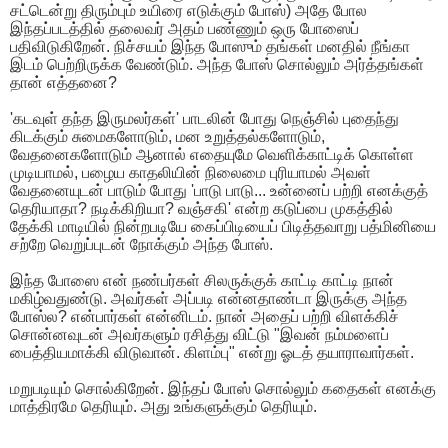
சட்டென்று திரும்பும் உயிரை எடுக்கும் போஸ்) அதே போல
இந்தப்படத்தில் தலைவர் அதம் பண்ணும் ஒரு போஸைப்
பதிவிடுகிறேன். நிச்சயம் இந்த போஸும் தங்கள் மனதில் நீங்கா
இடம் பெற்றிருக்க வேண்டும். அந்த போஸ் சொல்லும் அர்த்தங்கள்
தான் எத்தனை?
'கடவுள் தந்த இருமலர்கள்' பாடலின் போது நெஞ்சில் புதைந்து
கிடக்கும் சுமைகளோடும், மன உறுத்தல்களோடும்,
வேதனைகளோடும் ஆனால் எதையுமே வெளிக்காட்டிக் கொள்ள
முடியாமல், பழைய காதலியின் நிலைமை புரியாமல் அவள்
வேதனையுடன் பாடும் போது 'பாடு பாடு... உன்னைப் பற்றி எனக்குத்
தெரியாதா? நடிக்கிறியா? வஞ்சகி' என்ற கடுப்பை முகத்தில்
தேக்கி மாடியில் நின்றபடியே கைப்பிடியைப் பிடித்தவாறு பத்மினியை
சற்றே வெறுப்புடன் நோக்கும் அந்த போஸ்.
இந்த போஸை என் நண்பர்கள் சிலருக்குக் காட்டி காட்டி நான்
மகிழ்வதுண்டு. அவர்கள் அப்படி என்னதாண்டா இருக்கு அந்த
போஸ்ல? என்பார்கள் என்னிடம். நான் அதைப் பற்றி விளக்கிச்
சொன்னவுடன் அவர்களும் ரசித்து விட்டு "இவன் நம்மளைப்
பைத்தியமாக்கி விடுவான். கிளம்பு" என்று ஓடத் தயாராவார்கள்.
மறுபடியும் சொல்கிறேன். இந்தப் போஸ் சொல்லும் கதைகள் எனக்கு
மாத்திரமே தெரியும். அது உங்களுக்கும் தெரியும்.