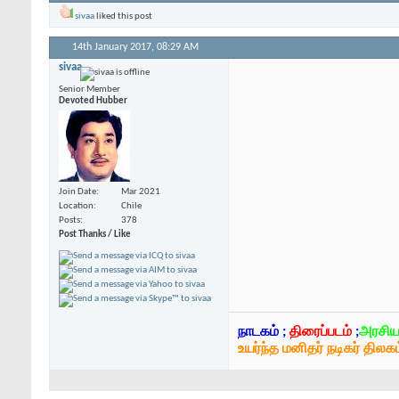
sivaa
liked this post
14th January 2017,
08:29 AM
sivaa
Senior Member
Devoted Hubber
Join Date
Mar 2021
Location
Chile
Posts
378
Post Thanks / Like
நாடகம் ;
திரைப்படம்
;
அரசிய
உயர்ந்த மனிதர் நடிகர் திலகம