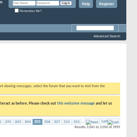
Help
Register
Remember Me?
Advanced Search
tart viewing messages, select the forum that you want to visit from the
teract as before. Please check out
this welcome message
and let us
Last
5
295
303
304
305
306
307
315
355
...
Results 3,041 to 3,050 of 3995