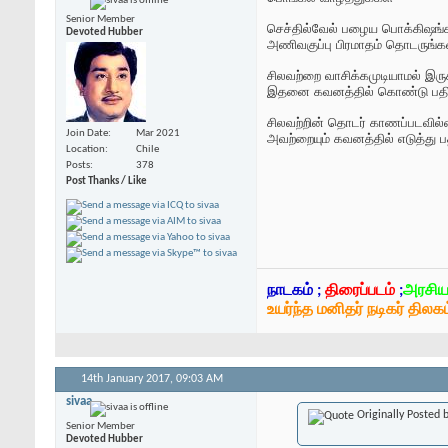
Senior Member
செச்தில்வேல் பழைய பொக்கிஷங்
Devoted Hubber
அணிவகுப்பு பிரமாதம் தொடருங்கள
சிலவற்றை வாசிக்கமுடியாமல் இருக
இதனை கவனத்தில் கொண்டு பதிவ
சிலவற்றின் தொடர் காணப்படவில
Join Date
Mar 2021
அவற்றையும் கவனத்தில் எடுத்து பத
Location
Chile
Posts
378
Post Thanks / Like
நாடகம் ;
திரைப்படம்
;
அரசிய
உயர்ந்த மனிதர் நடிகர் திலகம
14th January 2017,
09:03 AM
sivaa
Originally Posted 
Senior Member
Devoted Hubber