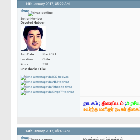
14th January 2017,
08:29 AM
sivaa
Senior Member
Devoted Hubber
Join Date
Mar 2021
Location
Chile
Posts
378
Post Thanks / Like
நாடகம் ;
திரைப்படம்
;
அரசிய
உயர்ந்த மனிதர் நடிகர் திலகம
14th January 2017,
08:43 AM
sivaa
பொங்கல் வாழ்த்துக்கள்