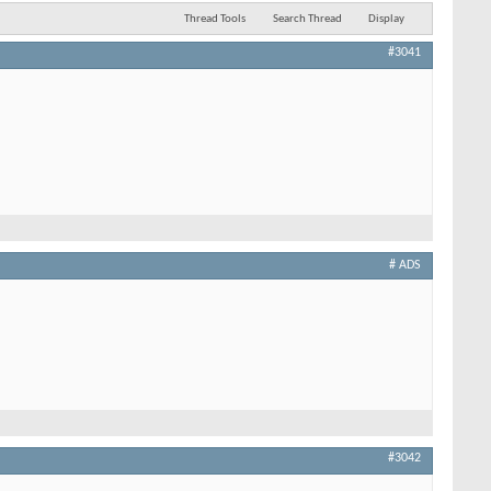
Thread Tools
Search Thread
Display
#3041
# ADS
#3042