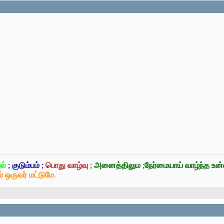
ல்
;
குடும்பம்
;
பொது வாழ்வு ;
அனைத்திலும ;நேர்மையாய் வாழ்ந்த உ
் ஒருவர் மட்டுமே.