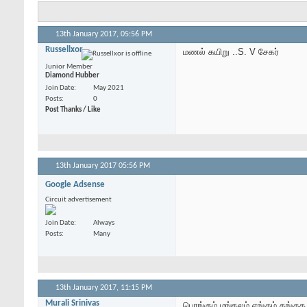
13th January 2017,
05:56 PM
Russellxor
மணல் கயிறு ..S. V சேகர்
Junior Member
Diamond Hubber
Join Date
May 2021
Posts
0
Post Thanks / Like
13th January 2017
05:56 PM
Google Adsense
Circuit advertisement
Join Date
Always
Posts
Many
13th January 2017,
11:15 PM
Murali Srinivas
பொங்கும் மங்கலம் எங்கும் தங்குக