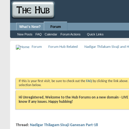
What's New?
Forum
New Posts
FAQ
Calendar
Forum Actions
Quick Links
Forum
Forum Hub Related
Nadigar Thilakam Sivaji and 
If this is your first visit, be sure to check out the
FAQ
by clicking the link above
selection below.
Hi Unregistered, Welcome to the Hub Forums on a new domain - LIVE ! A
know if any issues. Happy hubbing!
Thread:
Nadigar Thilagam Sivaji Ganesan Part-18