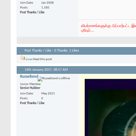
Join Date
Jan 2008
Posts
1,585
Post Thanks / Like
விமர்சனங்களுக்கு அப்பாற்பட்ட இ
புரியும்....
Post Thanks / Like - 0 Thanks, 1 Likes
sivaa
liked this post
14th January 2017,
08:17 AM
Russellsmd
Junior Member
Senior Hubber
Join Date
May 2021
Posts
0
Post Thanks / Like