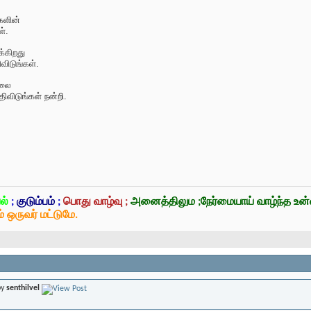
களின்
்.
்கிறது
ிடுங்கள்.
்லை
ிவிடுங்கள் நன்றி.
ல்
;
குடும்பம்
;
பொது வாழ்வு ;
அனைத்திலும ;நேர்மையாய் வாழ்ந்த உ
் ஒருவர் மட்டுமே.
by
senthilvel