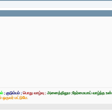
ல்
;
குடும்பம்
;
பொது வாழ்வு ;
அனைத்திலும ;நேர்மையாய் வாழ்ந்த உ
் ஒருவர் மட்டுமே.