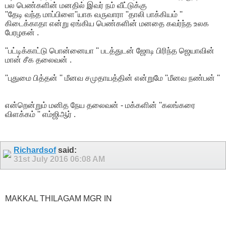
பல பெண்களின் மனதில் இவர் நம் வீட்டுக்கு
''தேடி வந்த மாப்பிளை''யாக வருவாரா ''தாலி பாக்கியம் ''
கிடைக்காதா என்று ஏங்கிய பெண்களின் மனதை கவர்ந்த உலக
பேரழகன் .
''பட்டிக்காட்டு பொன்னையா '' படத்துடன் ஜோடி பிரிந்த ஜெயாவின்
மான் சீக தலைவன் .
''புதுமை பித்தன் '' மீனவ சமுதாயத்தின் என்றுமே ''மீனவ நண்பன் ''
என்றென்றும் மனித நேய தலைவன் - மக்களின் ''கலங்கரை
விளக்கம் '' எம்ஜிஆர் .
Richardsof
said:
31st July 2016
06:08 AM
MAKKAL THILAGAM MGR IN