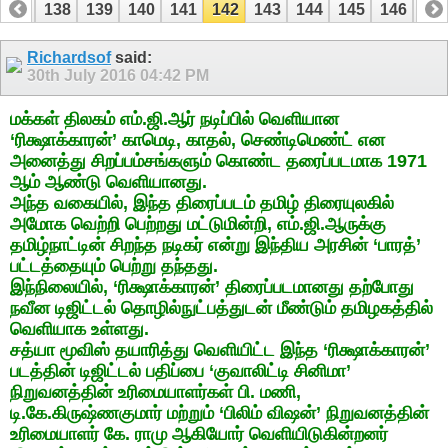
137
138
139
140
141
142
143
144
145
146
14
157
158
Richardsof
said:
30th July 2016
04:42 PM
மக்கள் திலகம் எம்.ஜி.ஆர் நடிப்பில் வெளியான
‘ரிக்ஷாக்காரன்’ காமெடி, காதல், செண்டிமெண்ட் என
அனைத்து சிறப்பம்சங்களும் கொண்ட தரைப்படமாக 1971
ஆம் ஆண்டு வெளியானது.
அந்த வகையில், இந்த திரைப்படம் தமிழ் திரையுலகில்
அமோக வெற்றி பெற்றது மட்டுமின்றி, எம்.ஜி.ஆருக்கு
தமிழ்நாட்டின் சிறந்த நடிகர் என்று இந்திய அரசின் ‘பாரத்’
பட்டத்தையும் பெற்று தந்தது.
இந்நிலையில், ‘ரிக்ஷாக்காரன்’ திரைப்படமானது தற்போது
நவீன டிஜிட்டல் தொழில்நுட்பத்துடன் மீண்டும் தமிழகத்தில்
வெளியாக உள்ளது.
சத்யா மூவிஸ் தயாரித்து வெளியிட்ட இந்த ‘ரிக்ஷாக்காரன்’
படத்தின் டிஜிட்டல் பதிப்பை ‘குவாலிட்டி சினிமா’
நிறுவனத்தின் உரிமையாளர்கள் பி. மணி,
டி.கே.கிருஷ்ணகுமார் மற்றும் ‘பிலிம் விஷன்’ நிறுவனத்தின்
உரிமையாளர் கே. ராமு ஆகியோர் வெளியிடுகின்றனர்