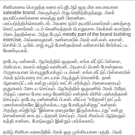
சினிமாவை பொறுத்த வரை எம்.ஜி.ஆர் ஒரு மிக லாபகரமான
saleable brand. அவருக்கும் அது தெரிந்திருந்தது. அவர்
தயாரிப்பாளர்களை வைத்து தன் பிராண்டை
பலப்படுத்திக்கொண்டார். அவரை நம்பி தயாரிப்பாளர்கள் பணத்தை
கொட்டினார்கள். படம் வெளிவந்தால் பொதுவாக அவர்கள் ஏமாற்றம்
அடைந்ததில்லை. அந்த பேரும் mostly part of the brand building
exercise, அவ்வளவுதான். உண்மையில் அவர் எஸ்.எஸ். வாசன்,
செசில் பி. டிமில், ராஜ் கபூர் போன்றவர்கள் வரிசையில் சேர்க்கப் பட
வேண்டியவர்.
நாடோடி மன்னன், ஆயிரத்தில் ஒருவன், எங்க வீட்டுப் பிள்ளை,
அலிபாபா, உலகம் சுற்றும் வாலிபன், அடிமைப் பெண் போன்றவை
அருமையான பொழுதுபோக்குப் படங்கள். எங்க வீட்டுப் பிள்ளையில்
அவர் நம்பியாரை சாட்டையால் அடித்துக் கொண்டே நான்
ஆணையிட்டால் என்று பாடும் காட்சி பார்க்கும் அனைவரையும்
குதூகலம் அடைய செய்யும். ஆயிரத்தில் ஒருவனில் அவர் அதோ
அந்தப் பறவை போல வாழ வேண்டும் என்றால் விசில் பறக்கத்தான்
செய்யும். நாடோடி மன்னனில் பி.எஸ். வீரப்பா “சரிதான்! நாட்டில்
பணக்காரர்களே இருக்கக்கூடாது போலிருக்கிறது” என்றால்
அதற்கு எம்ஜிஆர் “இல்லை ஏழைகளே இருக்கக்கூடாது” என்று
சொன்னால் கை தட்டத்தான் செய்யும். அவர் சிலம்பம் ஆடுவதும்
கத்தி சண்டை போடுவதும் இன்றும் பார்க்கலாம்.
தமிழ் சினிமா வரலாற்றில் அவர் ஒரு முக்கியமான பகுதி. அவர்