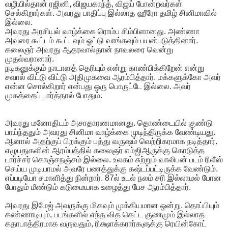
வழியில்தான் ரஜினி, விஜயகாந்த், விஜய் போன்றவர்கள்
செல்கிறார்கள். அவரது பாதிப்பு இல்லாத ஹீரோ தமிழ் சினிமாவில்
இல்லை.
அவரது அரசியல் வாழ்க்கை ரொம்ப சிம்பிளானது. அண்ணா
அவரை கூட்டம் கூட்டவும் ஓட்டு வாங்கவும் பயன்படுத்தினார்.
கலைஞர் அவரது ஆதரவால்தான் நாவலரை வென்று
முதல்வரானார்.
நடிகனுக்கும் நாடாளத் தெரியும் என்று காண்பிக்கிறேன் என்று
சவால் விட்டு விட்டு அதிமுகவை ஆரம்பித்தார். மக்களுக்கோ அவர்
என்ன சொல்கிறார் என்பது ஒரு பொருட்டே இல்லை. அவர்
முகத்தைப் பார்த்தால் போதும்.
அவரது மனோதிடம் அசாதாரணமானது. தொண்டையில் குண்டு
பாய்ந்ததும் அவரது சினிமா வாழ்க்கை முடிந்திருக்க வேண்டியது.
ஆனால் அதற்குப் பிறக்கும் பத்து வருஷம் வெற்றிகரமாக நடித்தார்.
எழுபதுகளின் ஆரம்பத்தில் கலைஞர் எம்ஜிஆருக்கு கொடுத்த
டார்ச்சர் கொஞ்சநஞ்சம் இல்லை. உலகம் சுற்றும் வாலிபன் படம் ரிலீஸ்
செய்ய முடியாமல் அவரே பணத்துக்கு கஷ்டப்பட்டிருக்க வேண்டும்.
எப்படியோ சமாளித்து நின்றார். 87ல் உடல் நலம் சரி இல்லாமல் போன
போதும் மீண்டும் கடுமையாக உழைத்து பேச ஆரம்பித்தார்.
அவரது இமேஜ் அவருக்கு மிகவும் முக்கியமான ஒன்று. தொப்பியும்
கண்ணாடியும், படங்களில் எந்த வித கெட்ட குணமும் இல்லாத
கதாபாத்திரமாக வருவதும், ரிக்ஷாக்கரார்களுக்கு ரெயின்கோட்