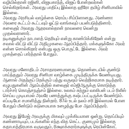
வழியில்தான் ரஜினி, விஜயகாந்த், விஜய் போன்றவர்கள்
செல்கிறார்கள். அவரது பாதிப்பு இல்லாத ஹீரோ தமிழ் சினிமாவில்
இல்லை.
அவரது அரசியல் வாழ்க்கை ரொம்ப சிம்பிளானது. அண்ணா
அவரை கூட்டம் கூட்டவும் ஓட்டு வாங்கவும் பயன்படுத்தினார்.
கலைஞர் அவரது ஆதரவால்தான் நாவலரை வென்று
முதல்வரானார்.
நடிகனுக்கும் நாடாளத் தெரியும் என்று காண்பிக்கிறேன் என்று
சவால் விட்டு விட்டு அதிமுகவை ஆரம்பித்தார். மக்களுக்கோ அவர்
என்ன சொல்கிறார் என்பது ஒரு பொருட்டே இல்லை. அவர்
முகத்தைப் பார்த்தால் போதும்.
அவரது மனோதிடம் அசாதாரணமானது. தொண்டையில் குண்டு
பாய்ந்ததும் அவரது சினிமா வாழ்க்கை முடிந்திருக்க வேண்டியது.
ஆனால் அதற்குப் பிறக்கும் பத்து வருஷம் வெற்றிகரமாக நடித்தார்.
எழுபதுகளின் ஆரம்பத்தில் கலைஞர் எம்ஜிஆருக்கு கொடுத்த
டார்ச்சர் கொஞ்சநஞ்சம் இல்லை. உலகம் சுற்றும் வாலிபன் படம் ரிலீஸ்
செய்ய முடியாமல் அவரே பணத்துக்கு கஷ்டப்பட்டிருக்க வேண்டும்.
எப்படியோ சமாளித்து நின்றார். 87ல் உடல் நலம் சரி இல்லாமல் போன
போதும் மீண்டும் கடுமையாக உழைத்து பேச ஆரம்பித்தார்.
அவரது இமேஜ் அவருக்கு மிகவும் முக்கியமான ஒன்று. தொப்பியும்
கண்ணாடியும், படங்களில் எந்த வித கெட்ட குணமும் இல்லாத
கதாபாத்திரமாக வருவதும், ரிக்ஷாக்கரார்களுக்கு ரெயின்கோட்