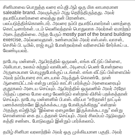
சினிமாவை பொறுத்த வரை எம்.ஜி.ஆர் ஒரு மிக லாபகரமான
saleable brand. அவருக்கும் அது தெரிந்திருந்தது. அவர்
தயாரிப்பாளர்களை வைத்து தன் பிராண்டை
பலப்படுத்திக்கொண்டார். அவரை நம்பி தயாரிப்பாளர்கள் பணத்தை
கொட்டினார்கள். படம் வெளிவந்தால் பொதுவாக அவர்கள் ஏமாற்றம்
அடைந்ததில்லை. அந்த பேரும் mostly part of the brand building
exercise, அவ்வளவுதான். உண்மையில் அவர் எஸ்.எஸ். வாசன்,
செசில் பி. டிமில், ராஜ் கபூர் போன்றவர்கள் வரிசையில் சேர்க்கப் பட
வேண்டியவர்.
நாடோடி மன்னன், ஆயிரத்தில் ஒருவன், எங்க வீட்டுப் பிள்ளை,
அலிபாபா, உலகம் சுற்றும் வாலிபன், அடிமைப் பெண் போன்றவை
அருமையான பொழுதுபோக்குப் படங்கள். எங்க வீட்டுப் பிள்ளையில்
அவர் நம்பியாரை சாட்டையால் அடித்துக் கொண்டே நான்
ஆணையிட்டால் என்று பாடும் காட்சி பார்க்கும் அனைவரையும்
குதூகலம் அடைய செய்யும். ஆயிரத்தில் ஒருவனில் அவர் அதோ
அந்தப் பறவை போல வாழ வேண்டும் என்றால் விசில் பறக்கத்தான்
செய்யும். நாடோடி மன்னனில் பி.எஸ். வீரப்பா “சரிதான்! நாட்டில்
பணக்காரர்களே இருக்கக்கூடாது போலிருக்கிறது” என்றால்
அதற்கு எம்ஜிஆர் “இல்லை ஏழைகளே இருக்கக்கூடாது” என்று
சொன்னால் கை தட்டத்தான் செய்யும். அவர் சிலம்பம் ஆடுவதும்
கத்தி சண்டை போடுவதும் இன்றும் பார்க்கலாம்.
தமிழ் சினிமா வரலாற்றில் அவர் ஒரு முக்கியமான பகுதி. அவர்