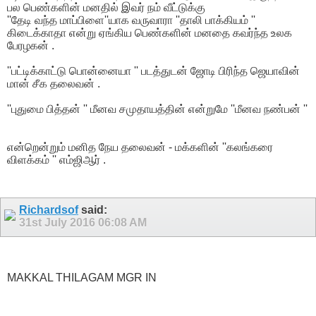
பல பெண்களின் மனதில் இவர் நம் வீட்டுக்கு
''தேடி வந்த மாப்பிளை''யாக வருவாரா ''தாலி பாக்கியம் ''
கிடைக்காதா என்று ஏங்கிய பெண்களின் மனதை கவர்ந்த உலக
பேரழகன் .
''பட்டிக்காட்டு பொன்னையா '' படத்துடன் ஜோடி பிரிந்த ஜெயாவின்
மான் சீக தலைவன் .
''புதுமை பித்தன் '' மீனவ சமுதாயத்தின் என்றுமே ''மீனவ நண்பன் ''
என்றென்றும் மனித நேய தலைவன் - மக்களின் ''கலங்கரை
விளக்கம் '' எம்ஜிஆர் .
Richardsof
said:
31st July 2016
06:08 AM
MAKKAL THILAGAM MGR IN