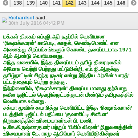
137
138
139
140
141
142
143
144
145
146
14
157
158
Richardsof
said:
30th July 2016
04:42 PM
மக்கள் திலகம் எம்.ஜி.ஆர் நடிப்பில் வெளியான
‘ரிக்ஷாக்காரன்’ காமெடி, காதல், செண்டிமெண்ட் என
அனைத்து சிறப்பம்சங்களும் கொண்ட தரைப்படமாக 1971
ஆம் ஆண்டு வெளியானது.
அந்த வகையில், இந்த திரைப்படம் தமிழ் திரையுலகில்
அமோக வெற்றி பெற்றது மட்டுமின்றி, எம்.ஜி.ஆருக்கு
தமிழ்நாட்டின் சிறந்த நடிகர் என்று இந்திய அரசின் ‘பாரத்’
பட்டத்தையும் பெற்று தந்தது.
இந்நிலையில், ‘ரிக்ஷாக்காரன்’ திரைப்படமானது தற்போது
நவீன டிஜிட்டல் தொழில்நுட்பத்துடன் மீண்டும் தமிழகத்தில்
வெளியாக உள்ளது.
சத்யா மூவிஸ் தயாரித்து வெளியிட்ட இந்த ‘ரிக்ஷாக்காரன்’
படத்தின் டிஜிட்டல் பதிப்பை ‘குவாலிட்டி சினிமா’
நிறுவனத்தின் உரிமையாளர்கள் பி. மணி,
டி.கே.கிருஷ்ணகுமார் மற்றும் ‘பிலிம் விஷன்’ நிறுவனத்தின்
உரிமையாளர் கே. ராமு ஆகியோர் வெளியிடுகின்றனர்