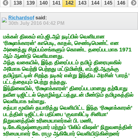
137
138
139
140
141
142
143
144
145
146
14
157
158
Richardsof
said:
30th July 2016
04:42 PM
மக்கள் திலகம் எம்.ஜி.ஆர் நடிப்பில் வெளியான
‘ரிக்ஷாக்காரன்’ காமெடி, காதல், செண்டிமெண்ட் என
அனைத்து சிறப்பம்சங்களும் கொண்ட தரைப்படமாக 1971
ஆம் ஆண்டு வெளியானது.
அந்த வகையில், இந்த திரைப்படம் தமிழ் திரையுலகில்
அமோக வெற்றி பெற்றது மட்டுமின்றி, எம்.ஜி.ஆருக்கு
தமிழ்நாட்டின் சிறந்த நடிகர் என்று இந்திய அரசின் ‘பாரத்’
பட்டத்தையும் பெற்று தந்தது.
இந்நிலையில், ‘ரிக்ஷாக்காரன்’ திரைப்படமானது தற்போது
நவீன டிஜிட்டல் தொழில்நுட்பத்துடன் மீண்டும் தமிழகத்தில்
வெளியாக உள்ளது.
சத்யா மூவிஸ் தயாரித்து வெளியிட்ட இந்த ‘ரிக்ஷாக்காரன்’
படத்தின் டிஜிட்டல் பதிப்பை ‘குவாலிட்டி சினிமா’
நிறுவனத்தின் உரிமையாளர்கள் பி. மணி,
டி.கே.கிருஷ்ணகுமார் மற்றும் ‘பிலிம் விஷன்’ நிறுவனத்தின்
உரிமையாளர் கே. ராமு ஆகியோர் வெளியிடுகின்றனர்