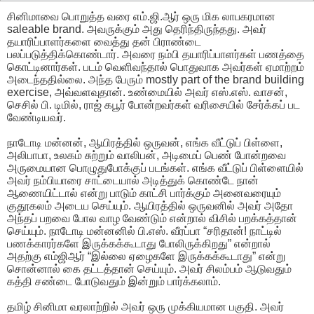
சினிமாவை பொறுத்த வரை எம்.ஜி.ஆர் ஒரு மிக லாபகரமான
saleable brand. அவருக்கும் அது தெரிந்திருந்தது. அவர்
தயாரிப்பாளர்களை வைத்து தன் பிராண்டை
பலப்படுத்திக்கொண்டார். அவரை நம்பி தயாரிப்பாளர்கள் பணத்தை
கொட்டினார்கள். படம் வெளிவந்தால் பொதுவாக அவர்கள் ஏமாற்றம்
அடைந்ததில்லை. அந்த பேரும் mostly part of the brand building
exercise, அவ்வளவுதான். உண்மையில் அவர் எஸ்.எஸ். வாசன்,
செசில் பி. டிமில், ராஜ் கபூர் போன்றவர்கள் வரிசையில் சேர்க்கப் பட
வேண்டியவர்.
நாடோடி மன்னன், ஆயிரத்தில் ஒருவன், எங்க வீட்டுப் பிள்ளை,
அலிபாபா, உலகம் சுற்றும் வாலிபன், அடிமைப் பெண் போன்றவை
அருமையான பொழுதுபோக்குப் படங்கள். எங்க வீட்டுப் பிள்ளையில்
அவர் நம்பியாரை சாட்டையால் அடித்துக் கொண்டே நான்
ஆணையிட்டால் என்று பாடும் காட்சி பார்க்கும் அனைவரையும்
குதூகலம் அடைய செய்யும். ஆயிரத்தில் ஒருவனில் அவர் அதோ
அந்தப் பறவை போல வாழ வேண்டும் என்றால் விசில் பறக்கத்தான்
செய்யும். நாடோடி மன்னனில் பி.எஸ். வீரப்பா “சரிதான்! நாட்டில்
பணக்காரர்களே இருக்கக்கூடாது போலிருக்கிறது” என்றால்
அதற்கு எம்ஜிஆர் “இல்லை ஏழைகளே இருக்கக்கூடாது” என்று
சொன்னால் கை தட்டத்தான் செய்யும். அவர் சிலம்பம் ஆடுவதும்
கத்தி சண்டை போடுவதும் இன்றும் பார்க்கலாம்.
தமிழ் சினிமா வரலாற்றில் அவர் ஒரு முக்கியமான பகுதி. அவர்