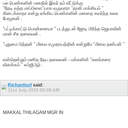
பல பெண்களின் மனதில் இவர் நம் வீட்டுக்கு
''தேடி வந்த மாப்பிளை''யாக வருவாரா ''தாலி பாக்கியம் ''
கிடைக்காதா என்று ஏங்கிய பெண்களின் மனதை கவர்ந்த உலக
பேரழகன் .
''பட்டிக்காட்டு பொன்னையா '' படத்துடன் ஜோடி பிரிந்த ஜெயாவின்
மான் சீக தலைவன் .
''புதுமை பித்தன் '' மீனவ சமுதாயத்தின் என்றுமே ''மீனவ நண்பன் ''
என்றென்றும் மனித நேய தலைவன் - மக்களின் ''கலங்கரை
விளக்கம் '' எம்ஜிஆர் .
Richardsof
said:
31st July 2016
06:08 AM
MAKKAL THILAGAM MGR IN