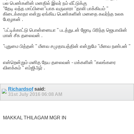
பல பெண்களின் மனதில் இவர் நம் வீட்டுக்கு
''தேடி வந்த மாப்பிளை''யாக வருவாரா ''தாலி பாக்கியம் ''
கிடைக்காதா என்று ஏங்கிய பெண்களின் மனதை கவர்ந்த உலக
பேரழகன் .
''பட்டிக்காட்டு பொன்னையா '' படத்துடன் ஜோடி பிரிந்த ஜெயாவின்
மான் சீக தலைவன் .
''புதுமை பித்தன் '' மீனவ சமுதாயத்தின் என்றுமே ''மீனவ நண்பன் ''
என்றென்றும் மனித நேய தலைவன் - மக்களின் ''கலங்கரை
விளக்கம் '' எம்ஜிஆர் .
Richardsof
said:
31st July 2016
06:08 AM
MAKKAL THILAGAM MGR IN