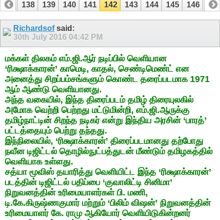
137
138
139
140
141
142
143
144
145
146
14
157
158
Richardsof
said:
30th July 2016
04:42 PM
மக்கள் திலகம் எம்.ஜி.ஆர் நடிப்பில் வெளியான
‘ரிக்ஷாக்காரன்’ காமெடி, காதல், செண்டிமெண்ட் என
அனைத்து சிறப்பம்சங்களும் கொண்ட தரைப்படமாக 1971
ஆம் ஆண்டு வெளியானது.
அந்த வகையில், இந்த திரைப்படம் தமிழ் திரையுலகில்
அமோக வெற்றி பெற்றது மட்டுமின்றி, எம்.ஜி.ஆருக்கு
தமிழ்நாட்டின் சிறந்த நடிகர் என்று இந்திய அரசின் ‘பாரத்’
பட்டத்தையும் பெற்று தந்தது.
இந்நிலையில், ‘ரிக்ஷாக்காரன்’ திரைப்படமானது தற்போது
நவீன டிஜிட்டல் தொழில்நுட்பத்துடன் மீண்டும் தமிழகத்தில்
வெளியாக உள்ளது.
சத்யா மூவிஸ் தயாரித்து வெளியிட்ட இந்த ‘ரிக்ஷாக்காரன்’
படத்தின் டிஜிட்டல் பதிப்பை ‘குவாலிட்டி சினிமா’
நிறுவனத்தின் உரிமையாளர்கள் பி. மணி,
டி.கே.கிருஷ்ணகுமார் மற்றும் ‘பிலிம் விஷன்’ நிறுவனத்தின்
உரிமையாளர் கே. ராமு ஆகியோர் வெளியிடுகின்றனர்