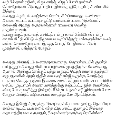
வழியில்தான் ரஜினி, விஜயகாந்த், விஜய் போன்றவர்கள்
செல்கிறார்கள். அவரது பாதிப்பு இல்லாத ஹீரோ தமிழ் சினிமாவில்
இல்லை.
அவரது அரசியல் வாழ்க்கை ரொம்ப சிம்பிளானது. அண்ணா
அவரை கூட்டம் கூட்டவும் ஓட்டு வாங்கவும் பயன்படுத்தினார்.
கலைஞர் அவரது ஆதரவால்தான் நாவலரை வென்று
முதல்வரானார்.
நடிகனுக்கும் நாடாளத் தெரியும் என்று காண்பிக்கிறேன் என்று
சவால் விட்டு விட்டு அதிமுகவை ஆரம்பித்தார். மக்களுக்கோ அவர்
என்ன சொல்கிறார் என்பது ஒரு பொருட்டே இல்லை. அவர்
முகத்தைப் பார்த்தால் போதும்.
அவரது மனோதிடம் அசாதாரணமானது. தொண்டையில் குண்டு
பாய்ந்ததும் அவரது சினிமா வாழ்க்கை முடிந்திருக்க வேண்டியது.
ஆனால் அதற்குப் பிறக்கும் பத்து வருஷம் வெற்றிகரமாக நடித்தார்.
எழுபதுகளின் ஆரம்பத்தில் கலைஞர் எம்ஜிஆருக்கு கொடுத்த
டார்ச்சர் கொஞ்சநஞ்சம் இல்லை. உலகம் சுற்றும் வாலிபன் படம் ரிலீஸ்
செய்ய முடியாமல் அவரே பணத்துக்கு கஷ்டப்பட்டிருக்க வேண்டும்.
எப்படியோ சமாளித்து நின்றார். 87ல் உடல் நலம் சரி இல்லாமல் போன
போதும் மீண்டும் கடுமையாக உழைத்து பேச ஆரம்பித்தார்.
அவரது இமேஜ் அவருக்கு மிகவும் முக்கியமான ஒன்று. தொப்பியும்
கண்ணாடியும், படங்களில் எந்த வித கெட்ட குணமும் இல்லாத
கதாபாத்திரமாக வருவதும், ரிக்ஷாக்கரார்களுக்கு ரெயின்கோட்