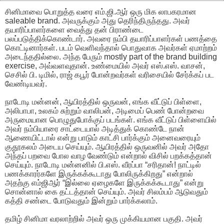
சினிமாவை பொறுத்த வரை எம்.ஜி.ஆர் ஒரு மிக லாபகரமான
saleable brand. அவருக்கும் அது தெரிந்திருந்தது. அவர்
தயாரிப்பாளர்களை வைத்து தன் பிராண்டை
பலப்படுத்திக்கொண்டார். அவரை நம்பி தயாரிப்பாளர்கள் பணத்தை
கொட்டினார்கள். படம் வெளிவந்தால் பொதுவாக அவர்கள் ஏமாற்றம்
அடைந்ததில்லை. அந்த பேரும் mostly part of the brand building
exercise, அவ்வளவுதான். உண்மையில் அவர் எஸ்.எஸ். வாசன்,
செசில் பி. டிமில், ராஜ் கபூர் போன்றவர்கள் வரிசையில் சேர்க்கப் பட
வேண்டியவர்.
நாடோடி மன்னன், ஆயிரத்தில் ஒருவன், எங்க வீட்டுப் பிள்ளை,
அலிபாபா, உலகம் சுற்றும் வாலிபன், அடிமைப் பெண் போன்றவை
அருமையான பொழுதுபோக்குப் படங்கள். எங்க வீட்டுப் பிள்ளையில்
அவர் நம்பியாரை சாட்டையால் அடித்துக் கொண்டே நான்
ஆணையிட்டால் என்று பாடும் காட்சி பார்க்கும் அனைவரையும்
குதூகலம் அடைய செய்யும். ஆயிரத்தில் ஒருவனில் அவர் அதோ
அந்தப் பறவை போல வாழ வேண்டும் என்றால் விசில் பறக்கத்தான்
செய்யும். நாடோடி மன்னனில் பி.எஸ். வீரப்பா “சரிதான்! நாட்டில்
பணக்காரர்களே இருக்கக்கூடாது போலிருக்கிறது” என்றால்
அதற்கு எம்ஜிஆர் “இல்லை ஏழைகளே இருக்கக்கூடாது” என்று
சொன்னால் கை தட்டத்தான் செய்யும். அவர் சிலம்பம் ஆடுவதும்
கத்தி சண்டை போடுவதும் இன்றும் பார்க்கலாம்.
தமிழ் சினிமா வரலாற்றில் அவர் ஒரு முக்கியமான பகுதி. அவர்