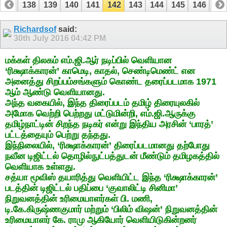
137
138
139
140
141
142
143
144
145
146
14
157
158
Richardsof
said:
30th July 2016
04:42 PM
மக்கள் திலகம் எம்.ஜி.ஆர் நடிப்பில் வெளியான
‘ரிக்ஷாக்காரன்’ காமெடி, காதல், செண்டிமெண்ட் என
அனைத்து சிறப்பம்சங்களும் கொண்ட தரைப்படமாக 1971
ஆம் ஆண்டு வெளியானது.
அந்த வகையில், இந்த திரைப்படம் தமிழ் திரையுலகில்
அமோக வெற்றி பெற்றது மட்டுமின்றி, எம்.ஜி.ஆருக்கு
தமிழ்நாட்டின் சிறந்த நடிகர் என்று இந்திய அரசின் ‘பாரத்’
பட்டத்தையும் பெற்று தந்தது.
இந்நிலையில், ‘ரிக்ஷாக்காரன்’ திரைப்படமானது தற்போது
நவீன டிஜிட்டல் தொழில்நுட்பத்துடன் மீண்டும் தமிழகத்தில்
வெளியாக உள்ளது.
சத்யா மூவிஸ் தயாரித்து வெளியிட்ட இந்த ‘ரிக்ஷாக்காரன்’
படத்தின் டிஜிட்டல் பதிப்பை ‘குவாலிட்டி சினிமா’
நிறுவனத்தின் உரிமையாளர்கள் பி. மணி,
டி.கே.கிருஷ்ணகுமார் மற்றும் ‘பிலிம் விஷன்’ நிறுவனத்தின்
உரிமையாளர் கே. ராமு ஆகியோர் வெளியிடுகின்றனர்