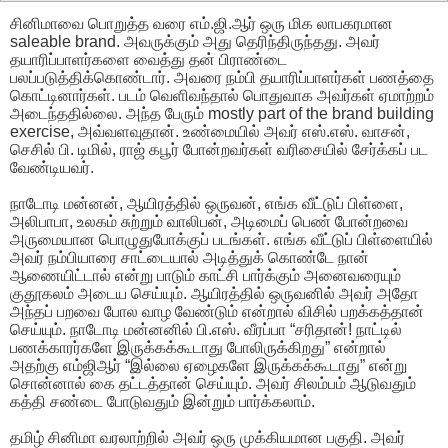
சினிமாவை பொறுத்த வரை எம்.ஜி.ஆர் ஒரு மிக லாபகரமான
saleable brand. அவருக்கும் அது தெரிந்திருந்தது. அவர்
தயாரிப்பாளர்களை வைத்து தன் பிராண்டை
பலப்படுத்திக்கொண்டார். அவரை நம்பி தயாரிப்பாளர்கள் பணத்தை
கொட்டினார்கள். படம் வெளிவந்தால் பொதுவாக அவர்கள் ஏமாற்றம்
அடைந்ததில்லை. அந்த பேரும் mostly part of the brand building
exercise, அவ்வளவுதான். உண்மையில் அவர் எஸ்.எஸ். வாசன்,
செசில் பி. டிமில், ராஜ் கபூர் போன்றவர்கள் வரிசையில் சேர்க்கப் பட
வேண்டியவர்.
நாடோடி மன்னன், ஆயிரத்தில் ஒருவன், எங்க வீட்டுப் பிள்ளை,
அலிபாபா, உலகம் சுற்றும் வாலிபன், அடிமைப் பெண் போன்றவை
அருமையான பொழுதுபோக்குப் படங்கள். எங்க வீட்டுப் பிள்ளையில்
அவர் நம்பியாரை சாட்டையால் அடித்துக் கொண்டே நான்
ஆணையிட்டால் என்று பாடும் காட்சி பார்க்கும் அனைவரையும்
குதூகலம் அடைய செய்யும். ஆயிரத்தில் ஒருவனில் அவர் அதோ
அந்தப் பறவை போல வாழ வேண்டும் என்றால் விசில் பறக்கத்தான்
செய்யும். நாடோடி மன்னனில் பி.எஸ். வீரப்பா “சரிதான்! நாட்டில்
பணக்காரர்களே இருக்கக்கூடாது போலிருக்கிறது” என்றால்
அதற்கு எம்ஜிஆர் “இல்லை ஏழைகளே இருக்கக்கூடாது” என்று
சொன்னால் கை தட்டத்தான் செய்யும். அவர் சிலம்பம் ஆடுவதும்
கத்தி சண்டை போடுவதும் இன்றும் பார்க்கலாம்.
தமிழ் சினிமா வரலாற்றில் அவர் ஒரு முக்கியமான பகுதி. அவர்