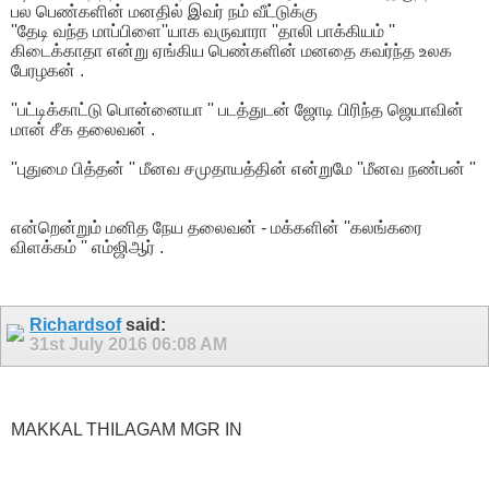
பல பெண்களின் மனதில் இவர் நம் வீட்டுக்கு
''தேடி வந்த மாப்பிளை''யாக வருவாரா ''தாலி பாக்கியம் ''
கிடைக்காதா என்று ஏங்கிய பெண்களின் மனதை கவர்ந்த உலக
பேரழகன் .
''பட்டிக்காட்டு பொன்னையா '' படத்துடன் ஜோடி பிரிந்த ஜெயாவின்
மான் சீக தலைவன் .
''புதுமை பித்தன் '' மீனவ சமுதாயத்தின் என்றுமே ''மீனவ நண்பன் ''
என்றென்றும் மனித நேய தலைவன் - மக்களின் ''கலங்கரை
விளக்கம் '' எம்ஜிஆர் .
Richardsof
said:
31st July 2016
06:08 AM
MAKKAL THILAGAM MGR IN