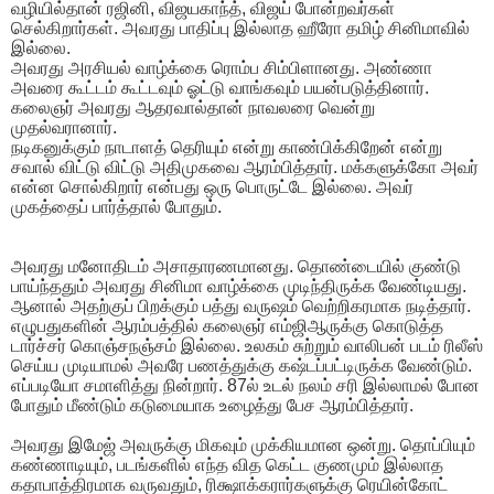
வழியில்தான் ரஜினி, விஜயகாந்த், விஜய் போன்றவர்கள்
செல்கிறார்கள். அவரது பாதிப்பு இல்லாத ஹீரோ தமிழ் சினிமாவில்
இல்லை.
அவரது அரசியல் வாழ்க்கை ரொம்ப சிம்பிளானது. அண்ணா
அவரை கூட்டம் கூட்டவும் ஓட்டு வாங்கவும் பயன்படுத்தினார்.
கலைஞர் அவரது ஆதரவால்தான் நாவலரை வென்று
முதல்வரானார்.
நடிகனுக்கும் நாடாளத் தெரியும் என்று காண்பிக்கிறேன் என்று
சவால் விட்டு விட்டு அதிமுகவை ஆரம்பித்தார். மக்களுக்கோ அவர்
என்ன சொல்கிறார் என்பது ஒரு பொருட்டே இல்லை. அவர்
முகத்தைப் பார்த்தால் போதும்.
அவரது மனோதிடம் அசாதாரணமானது. தொண்டையில் குண்டு
பாய்ந்ததும் அவரது சினிமா வாழ்க்கை முடிந்திருக்க வேண்டியது.
ஆனால் அதற்குப் பிறக்கும் பத்து வருஷம் வெற்றிகரமாக நடித்தார்.
எழுபதுகளின் ஆரம்பத்தில் கலைஞர் எம்ஜிஆருக்கு கொடுத்த
டார்ச்சர் கொஞ்சநஞ்சம் இல்லை. உலகம் சுற்றும் வாலிபன் படம் ரிலீஸ்
செய்ய முடியாமல் அவரே பணத்துக்கு கஷ்டப்பட்டிருக்க வேண்டும்.
எப்படியோ சமாளித்து நின்றார். 87ல் உடல் நலம் சரி இல்லாமல் போன
போதும் மீண்டும் கடுமையாக உழைத்து பேச ஆரம்பித்தார்.
அவரது இமேஜ் அவருக்கு மிகவும் முக்கியமான ஒன்று. தொப்பியும்
கண்ணாடியும், படங்களில் எந்த வித கெட்ட குணமும் இல்லாத
கதாபாத்திரமாக வருவதும், ரிக்ஷாக்கரார்களுக்கு ரெயின்கோட்