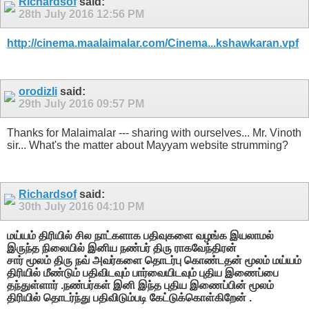
Richardsof
said:
28th July 2016
12:56 PM
http://cinema.maalaimalar.com/Cinema...kshawkaran.vpf
orodizli
said:
29th July 2016
09:57 PM
Thanks for Malaimalar --- sharing with ourselves... Mr. Vinoth
sir... What's the matter about Mayyam website strumming?
Richardsof
said:
30th July 2016
04:10 PM
மய்யம் திரியில் சில நாட்களாக பதிவுகளை வழங்க இயலாமல்
இருந்த நிலையில் இனிய நண்பர் திரு ராகவேந்திரன்
சார் மூலம் திரு நவ் அவர்களை தொடர்பு கொண்டதன் மூலம் மய்யம்
திரியில் மீண்டும் பதிவிடவும் பார்வையிடவும் புதிய இணைப்பை
தந்துள்ளார் .நண்பர்கள் இனி இந்த புதிய இணைப்பின் மூலம்
திரியில் தொடர்ந்து பதிவிடும்படி கேட்டுக்கொள்கிறேன் .