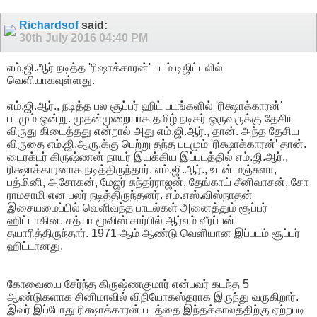
Richardsof
said:
30th July 2016
04:40 PM
எம்,ஜி.ஆர் நடித்த 'ரிஷாக்காரன்' படம் டிஜிட்டலில்
வெளியாகவுள்ளது.
எம்.ஜி.ஆர்., நடித்த பல சூப்பர் ஹிட் படங்களில் 'ரிக்ஷாக்காரன்'
படமும் ஒன்று. முதன்முறையாக தமிழ் நடிகர் ஒருவருக்கு தேசிய
விருது கிடைத்தது என்றால் அது எம்.ஜி.ஆர்., தான். அந்த தேசிய
விருதை எம்.ஜி.ஆரு.க்கு பெற்று தந்த படமும் 'ரிக்ஷாக்காரன்' தான்.
டைரக்டர் கிருஷ்ணன் நாயர் இயக்கிய இப்படத்தில் எம்.ஜி.ஆர்.,
ரிக்ஷாக்காரனாக நடித்திருந்தார். எம்.ஜி.ஆர்., உடன் மஞ்சுளா,
பத்மினி, அசோகன், மேஜர் சுந்தர்ராஜன், தேங்காய் சீனிவாசன், சோ
ராமசாமி என பலர் நடித்திருந்தனர். எம்.எஸ்.விஸ்நாதன்
இசையமைப்பில் வெளிவந்த பாடல்கள் அனைத்தும் சூப்பர்
ஹிட்டாகின. சத்யா மூவிஸ் சார்பில் ஆர்எம் வீரப்பன்
தயாரித்திருந்தார். 1971-ஆம் ஆண்டு வெளியான இப்படம் சூப்பர்
ஹிட்டானது.
கோவையை சேர்ந்த கிருஷ்ணகுமார் என்பவர் கடந்த 5
ஆண்டுகளாக சினிமாவில் விநியோகஸ்தராக இருந்து வருகிறார்.
இவர் இப்போது ரிக்ஷாக்காரன் படத்தை இந்தக்காலத்திற்கு ஏற்றபடி