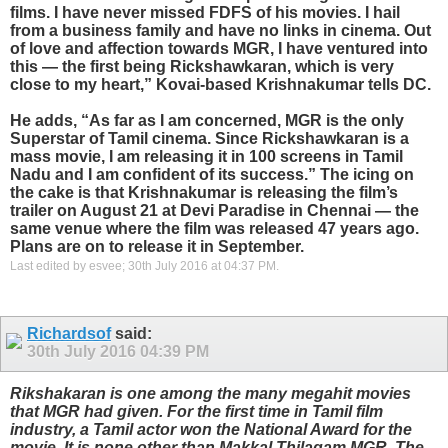
films. I have never missed FDFS of his movies. I hail
from a business family and have no links in cinema. Out
of love and affection towards MGR, I have ventured into
this — the first being Rickshawkaran, which is very
close to my heart,” Kovai-based Krishnakumar tells DC.
He adds, “As far as I am concerned, MGR is the only
Superstar of Tamil cinema. Since Rickshawkaran is a
mass movie, I am releasing it in 100 screens in Tamil
Nadu and I am confident of its success.” The icing on
the cake is that Krishnakumar is releasing the film’s
trailer on August 21 at Devi Paradise in Chennai — the
same venue where the film was released 47 years ago.
Plans are on to release it in September.
Last edited by esvee; 30th July 2016 at
04:37 PM
.
Richardsof
said:
30th July 2016
04:39 PM
Rikshakaran is one among the many megahit movies
that MGR had given. For the first time in Tamil film
industry, a Tamil actor won the National Award for the
movie. It is none other than Makkal Thilagam MGR. The