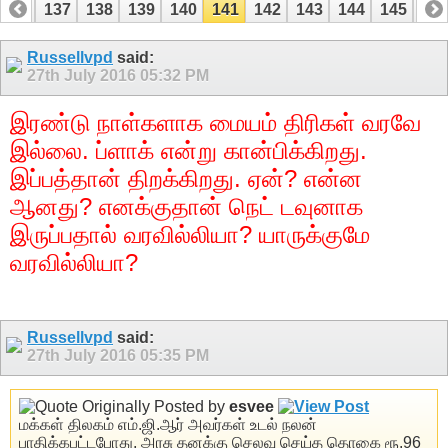
136
137
138
139
140
141
142
143
144
145
14
156
157
Russellvpd
said:
27th July 2016
05:32 PM
இரண்டு நாள்களாக மையம் திரிகள் வரவே
இல்லை. ப்ளாக் என்று கான்பிக்கிறது.
இப்பத்தான் திறக்கிறது. ஏன்? என்ன
ஆனது? எனக்குதான் நெட் டவுனாக
இருப்பதால் வரவில்லியா? யாருக்குமே
வரவில்லியா?
Russellvpd
said:
27th July 2016
05:35 PM
Originally Posted by
esvee
மக்கள் திலகம் எம்.ஜி.ஆர் அவர்கள் உடல் நலன்
பாதிக்கபட்டபோது, அரசு தனக்கு செலவு செய்த தொகை ரூ.96