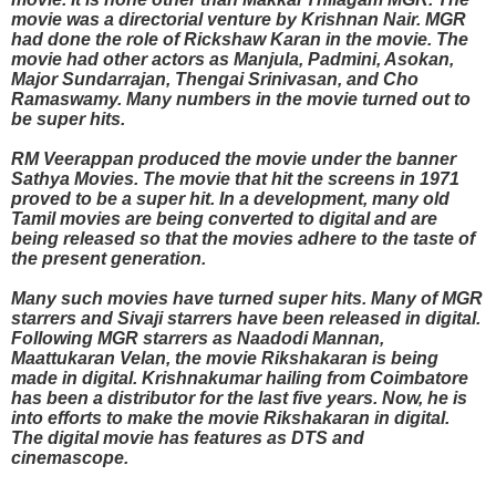
movie was a directorial venture by Krishnan Nair. MGR
had done the role of Rickshaw Karan in the movie. The
movie had other actors as Manjula, Padmini, Asokan,
Major Sundarrajan, Thengai Srinivasan, and Cho
Ramaswamy. Many numbers in the movie turned out to
be super hits.
RM Veerappan produced the movie under the banner
Sathya Movies. The movie that hit the screens in 1971
proved to be a super hit. In a development, many old
Tamil movies are being converted to digital and are
being released so that the movies adhere to the taste of
the present generation.
Many such movies have turned super hits. Many of MGR
starrers and Sivaji starrers have been released in digital.
Following MGR starrers as Naadodi Mannan,
Maattukaran Velan, the movie Rikshakaran is being
made in digital. Krishnakumar hailing from Coimbatore
has been a distributor for the last five years. Now, he is
into efforts to make the movie Rikshakaran in digital.
The digital movie has features as DTS and
cinemascope.