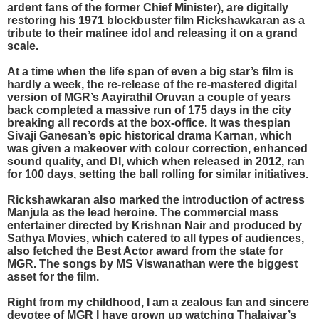
ardent fans of the former Chief Minister), are digitally
restoring his 1971 blockbuster film Rickshawkaran as a
tribute to their matinee idol and releasing it on a grand
scale.
At a time when the life span of even a big star’s film is
hardly a week, the re-release of the re-mastered digital
version of MGR’s Aayirathil Oruvan a couple of years
back completed a massive run of 175 days in the city
breaking all records at the box-office. It was thespian
Sivaji Ganesan’s epic historical drama Karnan, which
was given a makeover with colour correction, enhanced
sound quality, and DI, which when released in 2012, ran
for 100 days, setting the ball rolling for similar initiatives.
Rickshawkaran also marked the introduction of actress
Manjula as the lead heroine. The commercial mass
entertainer directed by Krishnan Nair and produced by
Sathya Movies, which catered to all types of audiences,
also fetched the Best Actor award from the state for
MGR. The songs by MS Viswanathan were the biggest
asset for the film.
Right from my childhood, I am a zealous fan and sincere
devotee of MGR I have grown up watching Thalaivar’s