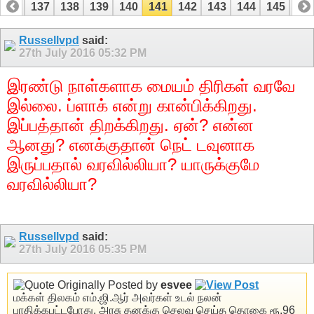
136
137
138
139
140
141
142
143
144
145
14
156
157
Russellvpd
said:
27th July 2016
05:32 PM
இரண்டு நாள்களாக மையம் திரிகள் வரவே
இல்லை. ப்ளாக் என்று கான்பிக்கிறது.
இப்பத்தான் திறக்கிறது. ஏன்? என்ன
ஆனது? எனக்குதான் நெட் டவுனாக
இருப்பதால் வரவில்லியா? யாருக்குமே
வரவில்லியா?
Russellvpd
said:
27th July 2016
05:35 PM
Originally Posted by
esvee
மக்கள் திலகம் எம்.ஜி.ஆர் அவர்கள் உடல் நலன்
பாதிக்கபட்டபோது, அரசு தனக்கு செலவு செய்த தொகை ரூ.96