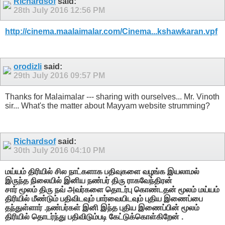
Richardsof
said:
28th July 2016
12:56 PM
http://cinema.maalaimalar.com/Cinema...kshawkaran.vpf
orodizli
said:
29th July 2016
09:57 PM
Thanks for Malaimalar --- sharing with ourselves... Mr. Vinoth
sir... What's the matter about Mayyam website strumming?
Richardsof
said:
30th July 2016
04:10 PM
மய்யம் திரியில் சில நாட்களாக பதிவுகளை வழங்க இயலாமல்
இருந்த நிலையில் இனிய நண்பர் திரு ராகவேந்திரன்
சார் மூலம் திரு நவ் அவர்களை தொடர்பு கொண்டதன் மூலம் மய்யம்
திரியில் மீண்டும் பதிவிடவும் பார்வையிடவும் புதிய இணைப்பை
தந்துள்ளார் .நண்பர்கள் இனி இந்த புதிய இணைப்பின் மூலம்
திரியில் தொடர்ந்து பதிவிடும்படி கேட்டுக்கொள்கிறேன் .