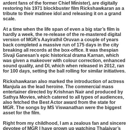
ardent fans of the former Chief Minister), are digitally
restoring his 1971 blockbuster film Rickshawkaran as a
tribute to their matinee idol and releasing it on a grand
scale.
At a time when the life span of even a big star’s film is
hardly a week, the re-release of the re-mastered digital
version of MGR’s Aayirathil Oruvan a couple of years
back completed a massive run of 175 days in the city
breaking all records at the box-office. It was thespian
Sivaji Ganesan’s epic historical drama Karnan, which
was given a makeover with colour correction, enhanced
sound quality, and DI, which when released in 2012, ran
for 100 days, setting the ball rolling for similar initiatives.
Rickshawkaran also marked the introduction of actress
Manjula as the lead heroine. The commercial mass
entertainer directed by Krishnan Nair and produced by
Sathya Movies, which catered to all types of audiences,
also fetched the Best Actor award from the state for
MGR. The songs by MS Viswanathan were the biggest
asset for the film.
Right from my childhood, I am a zealous fan and sincere
devotee of MGR I have grown up watching Thalaivar’s