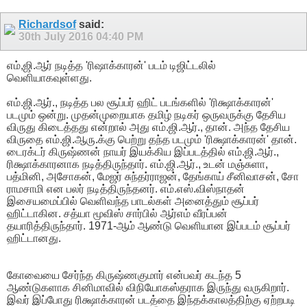
Richardsof
said:
30th July 2016
04:40 PM
எம்,ஜி.ஆர் நடித்த 'ரிஷாக்காரன்' படம் டிஜிட்டலில்
வெளியாகவுள்ளது.
எம்.ஜி.ஆர்., நடித்த பல சூப்பர் ஹிட் படங்களில் 'ரிக்ஷாக்காரன்'
படமும் ஒன்று. முதன்முறையாக தமிழ் நடிகர் ஒருவருக்கு தேசிய
விருது கிடைத்தது என்றால் அது எம்.ஜி.ஆர்., தான். அந்த தேசிய
விருதை எம்.ஜி.ஆரு.க்கு பெற்று தந்த படமும் 'ரிக்ஷாக்காரன்' தான்.
டைரக்டர் கிருஷ்ணன் நாயர் இயக்கிய இப்படத்தில் எம்.ஜி.ஆர்.,
ரிக்ஷாக்காரனாக நடித்திருந்தார். எம்.ஜி.ஆர்., உடன் மஞ்சுளா,
பத்மினி, அசோகன், மேஜர் சுந்தர்ராஜன், தேங்காய் சீனிவாசன், சோ
ராமசாமி என பலர் நடித்திருந்தனர். எம்.எஸ்.விஸ்நாதன்
இசையமைப்பில் வெளிவந்த பாடல்கள் அனைத்தும் சூப்பர்
ஹிட்டாகின. சத்யா மூவிஸ் சார்பில் ஆர்எம் வீரப்பன்
தயாரித்திருந்தார். 1971-ஆம் ஆண்டு வெளியான இப்படம் சூப்பர்
ஹிட்டானது.
கோவையை சேர்ந்த கிருஷ்ணகுமார் என்பவர் கடந்த 5
ஆண்டுகளாக சினிமாவில் விநியோகஸ்தராக இருந்து வருகிறார்.
இவர் இப்போது ரிக்ஷாக்காரன் படத்தை இந்தக்காலத்திற்கு ஏற்றபடி