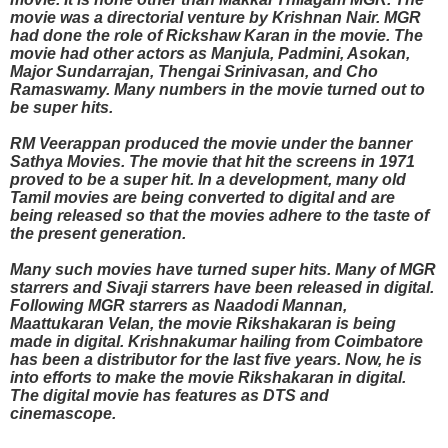
movie was a directorial venture by Krishnan Nair. MGR
had done the role of Rickshaw Karan in the movie. The
movie had other actors as Manjula, Padmini, Asokan,
Major Sundarrajan, Thengai Srinivasan, and Cho
Ramaswamy. Many numbers in the movie turned out to
be super hits.
RM Veerappan produced the movie under the banner
Sathya Movies. The movie that hit the screens in 1971
proved to be a super hit. In a development, many old
Tamil movies are being converted to digital and are
being released so that the movies adhere to the taste of
the present generation.
Many such movies have turned super hits. Many of MGR
starrers and Sivaji starrers have been released in digital.
Following MGR starrers as Naadodi Mannan,
Maattukaran Velan, the movie Rikshakaran is being
made in digital. Krishnakumar hailing from Coimbatore
has been a distributor for the last five years. Now, he is
into efforts to make the movie Rikshakaran in digital.
The digital movie has features as DTS and
cinemascope.