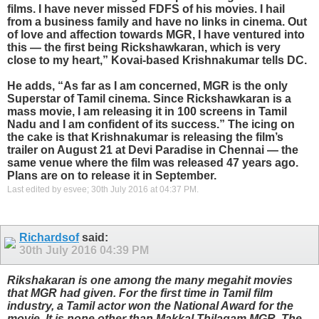
films. I have never missed FDFS of his movies. I hail
from a business family and have no links in cinema. Out
of love and affection towards MGR, I have ventured into
this — the first being Rickshawkaran, which is very
close to my heart,” Kovai-based Krishnakumar tells DC.
He adds, “As far as I am concerned, MGR is the only
Superstar of Tamil cinema. Since Rickshawkaran is a
mass movie, I am releasing it in 100 screens in Tamil
Nadu and I am confident of its success.” The icing on
the cake is that Krishnakumar is releasing the film’s
trailer on August 21 at Devi Paradise in Chennai — the
same venue where the film was released 47 years ago.
Plans are on to release it in September.
Last edited by esvee; 30th July 2016 at
04:37 PM
.
Richardsof
said:
30th July 2016
04:39 PM
Rikshakaran is one among the many megahit movies
that MGR had given. For the first time in Tamil film
industry, a Tamil actor won the National Award for the
movie. It is none other than Makkal Thilagam MGR. The