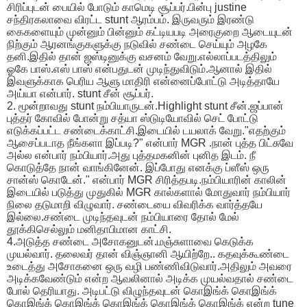
சிரிப்புடன் பையில் போடும் காமெடி சூப்பர்.பின்பு justine
சந்திரகலாவை விரட்ட stunt ஆரம்பம். இருவரும் இரண்டு
கைகளையும் முன்னும் பின்னும் கட்டியபடி அரைகுறை ஆடையுடன்
நிற்கும் ஆரனங்குகளுக்கு நடுவில் சண்டை செய்யும் அழகே
தனி.இதில் தான் ஜஸ்டினுக்கு வசனம் வேறு.எல்லாப்படத்திலும்
ஓகே பாஸ்.எஸ் பாஸ் என்பதுடன் முடிந்துவிடும்.ஆனால் இதில்
இவளுக்காக பெரிய ஆளு மாதிரி என்னைப்போட்டு அடித்தாயே
அய்யா என்பார். stunt சீன் சூப்பர்.
2. மூன்றாவது stunt நம்பியாருடன்.Highlight stunt சீன்.ஜப்பான்
புத்தர் கோவில் போன்று சத்யா ஸ்டுடியோவில் செட் போட்டு
எடுக்கப்பட்ட சண்டைக்காட்சி.இடையில் டயலாக் வேறு."எதற்கும்
ஆசைப்படாத நீங்களா இப்படி?" என்பார் MGR .நான் புத்த பிட்சுவே
அல்ல என்பார் நம்பியார்.அது புத்தமகனின் புனித இடம். நீ
கொடுத்தே நான் வாங்கினேன். இப்போது எனக்கு ப்ளீஸ் ஒரு
சான்ஸ் கொடேன்." என்பார் MGR சிரித்தபடி.நம்பியாரின் காலின்
இடையில் படுத்து முதுகில் MGR கால்களால் மோதுவார் நம்பியார்
நிலை தடுமாறி விழுவார். சண்டையை விவரிக்க வார்த்தயே
இல்லை.சண்டை முடிந்தவுடன் நம்பியாரை தோல் மேல்
தூக்கிசெல்லும் மனிதாபிமான காட்சி.
4.அடுத்த சண்டை அசோகனுடன்.மஞ்சுளாவை கெடுக்க
முயல்வார். தலைவர் தான் விஞ்ஞானி ஆயிற்றே.. கதவுக்கூண்டை
உடைத்து அசோகனை ஒரு வழி பண்ணிவிடுவார்.அதிலும் அவரை
அடிக்கவேண்டும் என்ற ஆவலினால் அடிக்க முயல்வதால் சண்டை
போல் தெரியாது. அடிபட்டு விழுந்தவுடன் கொஇங்க் கொஇங்க்
கொஇங்க் கொஇங்க் கொஇங்க் கொஇங்க் கொஇங்க் என்ற tune