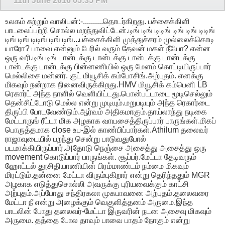
11th June 2016
05:35 PM
உலகம் சுற்றும் வாலிபன்:-..........தொடர்கிறது. பச்சைக்கிளி
பாடலைப்பற்றி சொல்ல மறந்துவிட்டேன்.டிங் டிங் டிடிங் டிங் டிங் டிடிங்
டிங் டிங் டிடிங் டிங் டிங்...பச்சைக்கிளி முத்துச்சரம் முல்லைக்கொடி
யாரோ? பாவை என்னும் பேரில் வரும் தேவன் மகள் நீயோ? என்ன
ஒரு வரி.டிங் டிங் டான்டக்கு டான்டக்கு டான்டக்கு டான்டக்கு
டான்டக்கு டான்டக்கு பின்னணியில் ஒரு மேளம் கொட்டியிருப்பார்
மெல்லிசை மன்னர். குட் மியூசிக் கம்போசிங்.அற்புதம். எனக்கு
மிகவும் நன்றாக நினைவிருக்கிறது.HMV மியூசிக் கம்பெனி LB
ரெகார்ட் அந்த நாளில் வெளியிட்டது.பொன்பட்டாடை மூடிசெல்லும்
தென்சிட்டோடு மெல்ல என்று முடியும்.மறுபடியும் அந்த ரெகார்டை
திருப்பி போடவேண்டும்.ஆர்வம் அதிகமாகும்.தாய்லாந்து நடிகை
மேட்டாருங் ரீட்டா மிக அழகாக வாயசைத்திருப்பார் பாருங்கள்.மிகப்
பொருத்தமாக close உப-இல் காண்பிப்பார்கள்.Athilum தலைவர்
ராஜாவுடையில் பறந்து சென்று பாடுவதுபோல்
படமாக்கியிருப்பார்.அதோடு நெஞ்சை அசைத்து அசைத்து ஒரு
movement கொடுப்பார் பாருங்கள். சூப்பர்.மேட்டா தேடிவரும்
ஹோட்டல் தூசிதியாணியின் பிரம்மாண்டம் நம்மை மிகவும்
மிரட்டும்.தன்னை மேட்டா விரும்புகிறார் என்று தெரிந்ததும் MGR
அழகாக எடுத்துசொல்லி அவருக்கு புரியவைக்கும் காட்சி
அற்புதம்.அப்போது சந்திரகலா முகபாவனை அற்புதம்.தலைவரை
மேட்டா நீ என்று அழைக்கும் வெகுளித்தனம் அருமை.இந்த
பாடலின் போது தலைவர்-மேட்டா இருவரின் நடன அசைவு மிகவும்
அருமை. தத்தை போல தாவும் பாவை பாதம் நோகும் என்று