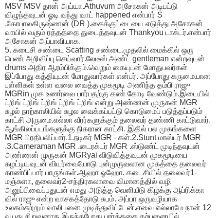
MSV MSV தான் அய்யா.Athuvum அசோகன் அடிபட்டு
விழுந்தவுடன் ஓடி வந்து வாட் happened என்பார் S
.கோபாலகிருஷ்ணன் (DR ).கைக்குட்டையை எடுத்து அசோகன்
வாயில் வரும் ரத்தத்தை துடைத்தவுடன் Thankyou டாக்டர்.என்பார்
அசோகன் அப்பாவியாக.
5. கடைசி சண்டை Scatting சண்டை.முதலில் மைக்கில் ஒரு
பெண் அறிவிப்பு செய்வார்.லேடீஸ் அண்ட் gentleman என்றவுடன்
drums அதிர ஆரம்பிக்கும்.வெறும் கையுடன் மோதுபவர்கள்
இப்போது கத்தியுடன் மோதுவார்கள் என்பர். அப்போது கருமையான
புள்ளிகள் உள்ள வலை வைத்த முகமூடி அணிந்த தம்பி ராஜு
MGRin முக உணர்வை பார்பதற்கு கண் கோடி வேண்டும்.இடையில்
ட்றிங் ட்றிங் ட்றிங் ட்றிங் ட்றிங் என்று அண்ணன் முருகன் MGR
சுழல் நாற்காலியில் சுழல வைக்கப்பட்டு கொடுமைப் படுத்தப்படும்
காட்சி அருமை.எல்லா வீரர்களுக்கும் தலைவர் தண்ணி காட்டுவார்.
ஆங்கிலப்படங்களுக்கு நிகரான காட்சி. இதில் பல முகங்களை
MGR பிரதிபலிப்பார்.1.நடிகர் MGR - கள்.2.Stunt மாஸ்டர் MGR
.3.Cameraman MGR .டைரக்டர் MGR .ஸ்டுண்ட் முடிந்தவுடன்
அண்ணன் முருகன் MGRyai விடுவித்தவுடன் முகமூடியை
கழட்டியவுடன் வியர்வையோடு புன்முருவலான முகத்தை தலைவர்
காண்பிப்பார் பாருங்கள்.ஆஹா ஓஹோ. கடைசியில் தலைவர்1-
மஞ்சுளா, தலைவர்2-சந்திரகலாவை விமானத்தில் வழி
அனுப்பிவைப்பதுடன் எமது அடுத்த வெளியீடு கிழக்கு ஆப்ரிக்கா
வில் ராஜு என்ற வாசகத்தோடு சுபம். அப்பா ஒருவழியாக
உலகம்சுற்றும் வாலிபனை முடித்துவிட்டேன்.எவை எல்லாமே நான் 12
வயது சிறுவனாக இருந்தபோது பார்த்ததை கற்பனையில்