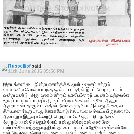
Russellisf
said:
11th June 2016
05:50 PM
இதயக்கனியை இன்று ஏகாந்திக்கிறேன்:- உலகம் சுற்றும்
வாலிபனில் சொல்ல மறந்த ஒன்று. படத்தில் இடம் பெறாத பாடல்
ஒன்று உண்டு. அது உலகம் சுற்றும் வாலிபனோடு பயணம் வந்தவளே
உறவுப்பாடலைப்பாடவும் ஆடவும் உரிமை கொண்டவளே! ஆஹா
ஆஹா என்பதாகும்.படத்தின் நீளம் கருதியோ அல்லது அதை விட
சிறப்பான வேறு பாடலுக்காகவோ இந்த பாடலை வெட்டியிருக்கலாம்.
ஆனாலும் இதுவும் வெற்றி பெற்ற பாடலே! ஒரு வரி:- நாடுகள்
தோறும் நான் செல்லும் நேரம் என் முன்னே உன் கண்ணே
என்பின்னே வந்தது.மந்திரம் தானோ மாயம் எதேனோ உன்கண்ணே
என் நெஞ்சை வென்றது! ஓமை டார்லிங்! ஓமை டார்லிங்! ஓமை