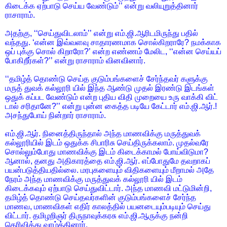
கிடைக்க ஏற்பாடு செய்ய வேண்டும்’’ என்று வலியுறுத்தினார்
ராசாராம்.
அதற்கு, ‘‘செய்துவிடலாம்’’ என்று எம்.ஜி.ஆரிடமிருந்து பதில்
வந்தது. ‘என்ன இவ்வளவு சாதாரணமாக சொல்கிறராரே? நமக்காக
ஒப் புக்கு சொல் கிறாரோ?’ என்ற எண்ணம் மேலிட, ‘‘என்ன செய்யப்
போகிறீர்கள்?’’ என்று ராசாராம் வினவினார்.
‘‘தமிழ்த் தொண்டு செய்த குடும்பங்களைச் சேர்ந்தவர் களுக்கு
மருத் துவக் கல்லூரி யில் இந்த ஆண்டு முதல் இரண்டு இடங்கள்
ஒதுக் கப்பட வேண்டும் என்ற புதிய விதி முறையை உரு வாக்கி விட்
டால் சரிதானே?’’ என்று புன்ன கைத்த படியே கேட்டார் எம்.ஜி.ஆர்.!
அசந்துபோய் நின்றார் ராசாராம்.
எம்.ஜி.ஆர். நினைத்திருந்தால் அந்த மாணவிக்கு மருத்துவக்
கல்லூரியில் இடம் ஒதுக்க சிபாரிசு செய்திருக்கலாம். முதல்வரே
சொல்லும்போது மாணவிக்கு இடம் கிடைக்காமல் போய்விடுமா?
ஆனால், தனது அதிகாரத்தை எம்.ஜி.ஆர். எப்போதுமே தவறாகப்
பயன்படுத்தியதில்லை. மரபுகளையும் விதிகளையும் மீறாமல் அதே
நேரம் அந்த மாணவிக்கு மருத்துவக் கல்லூரி யில் இடம்
கிடைக்கவும் ஏற்பாடு செய்துவிட்டார். அந்த மாணவி மட்டுமின்றி,
தமிழ்த் தொண்டு செய்தவர்களின் குடும்பங்களைச் சேர்ந்த
மாணவ, மாணவிகள் எதிர் காலத்தில் பயனடையும்படியும் செய்து
விட்டார். தமிழறிஞர் திருநாவுக்கரசு எம்.ஜி.ஆருக்கு நன்றி
தெரிவித்து வாழ்த்தினார்.