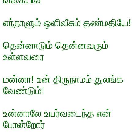
வகையில்
எந்நாளும் ஒளிவீசும் தண்மதியே!
தென்னாடும் தென்னவரும்
உள்ளவரை
மன்னா! உன் திருநாமம் துலங்க
வேண்டும்!
உன்னாலே உயர்வடைந்த என்
போன்றோர்