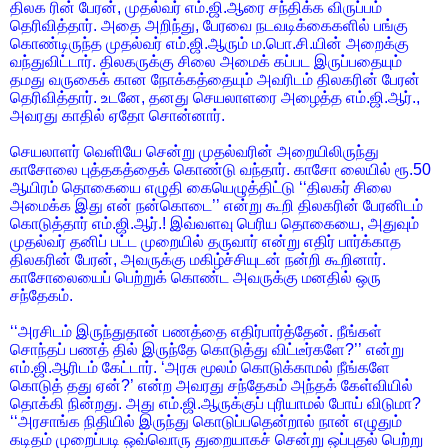
திலக ரின் பேரன், முதல்வர் எம்.ஜி.ஆரை சந்திக்க விருப்பம்
தெரிவித்தார். அதை அறிந்து, பேரவை நடவடிக்கைகளில் பங்கு
கொண்டிருந்த முதல்வர் எம்.ஜி.ஆரும் ம.பொ.சி.யின் அறைக்கு
வந்துவிட்டார். திலகருக்கு சிலை அமைக் கப்பட இருப்பதையும்
தமது வருகைக் கான நோக்கத்தையும் அவரிடம் திலகரின் பேரன்
தெரிவித்தார். உடனே, தனது செயலாளரை அழைத்த எம்.ஜி.ஆர்.,
அவரது காதில் ஏதோ சொன்னார்.
செயலாளர் வெளியே சென்று முதல்வரின் அறையிலிருந்து
காசோலை புத்தகத்தைக் கொண்டு வந்தார். காசோ லையில் ரூ.50
ஆயிரம் தொகையை எழுதி கையெழுத்திட்டு ‘‘திலகர் சிலை
அமைக்க இது என் நன்கொடை’’ என்று கூறி திலகரின் பேரனிடம்
கொடுத்தார் எம்.ஜி.ஆர்.! இவ்வளவு பெரிய தொகையை, அதுவும்
முதல்வர் தனிப் பட்ட முறையில் தருவார் என்று எதிர் பார்க்காத
திலகரின் பேரன், அவருக்கு மகிழ்ச்சியுடன் நன்றி கூறினார்.
காசோலையைப் பெற்றுக் கொண்ட அவருக்கு மனதில் ஒரு
சந்தேகம்.
‘‘அரசிடம் இருந்துதான் பணத்தை எதிர்பார்த்தேன். நீங்கள்
சொந்தப் பணத் தில் இருந்தே கொடுத்து விட்டீர்களே?’’ என்று
எம்.ஜி.ஆரிடம் கேட்டார். ‘அரசு மூலம் கொடுக்காமல் நீங்களே
கொடுத் தது ஏன்?’ என்ற அவரது சந்தேகம் அந்தக் கேள்வியில்
தொக்கி நின்றது. அது எம்.ஜி.ஆருக்குப் புரியாமல் போய் விடுமா?
‘‘அரசாங்க நிதியில் இருந்து கொடுப்பதென்றால் நான் எழுதும்
கடிதம் முறைப்படி ஒவ்வொரு துறையாகச் சென்று ஒப்புதல் பெற்று