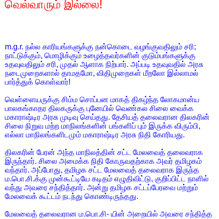
வெல்வாரும் இல்லை!
m.g.r. நல்ல காரியங்களுக்கு நன்கொடை வழங்குவதிலும் சரி;
நாட்டுக்கும், மொழிக்கும் உழைத்தவர்களின் குடும்பங்களுக்கு
உதவுவதிலும் சரி, முதல் ஆளாக நிற்பார். அப்படி உதவுவதில் அரசு
நடைமுறைகளால் தாமதமோ, விதிமுறைகள் மீறலோ இல்லாமல்
பார்த்துக் கொள்வார்!
வெள்ளையருக்கு சிம்ம சொப்பன மாகத் திகழ்ந்த லோகமான்ய
பாலகங்காதர திலகருக்கு புனேயில் வெண்கல சிலை வைக்க
மகாராஷ்டிர அரசு முடிவு செய்தது. தேசியத் தலைவரான திலகரின்
சிலை நிறுவ மற்ற மாநிலங்களின் பங்களிப் பும் இருக்க விரும்பி,
எல்லா மாநிலங்களிடமும் மகாராஷ்டிர அரசு நிதி கோரியது.
திலகரின் பேரன் அந்த மாநிலத்தின் சட்ட மேலவைத் தலைவராக
இருந்தார். சிலை அமைக்க நிதி கோருவதற்காக அவர் தமிழகம்
வந்தார். அப்போது, தமிழக சட்ட மேலவைத் தலைவராக இருந்த
ம.பொ.சி.க்கு முன்கூட்டியே கடிதம் எழுதிவிட்டு, குறிப்பிட்ட நாளில்
வந்து அவரை சந்தித்தார். அன்று தமிழக சட்டப்பேரவை மற்றும்
மேலவைக் கூட்டம் நடந்து கொண்டிருந்தது.
மேலவைத் தலைவரான ம.பொ.சி- யின் அறையில் அவரை சந்தித்த