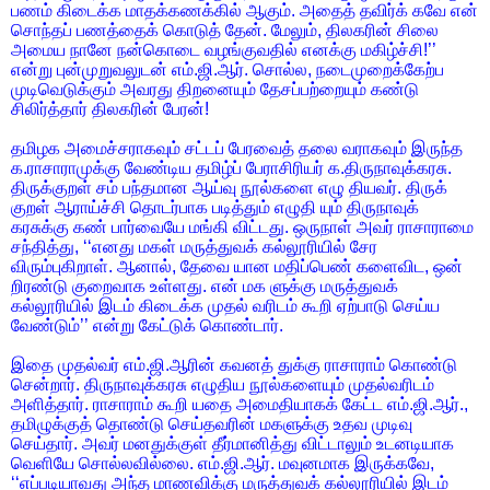
பணம் கிடைக்க மாதக்கணக்கில் ஆகும். அதைத் தவிர்க் கவே என்
சொந்தப் பணத்தைக் கொடுத் தேன். மேலும், திலகரின் சிலை
அமைய நானே நன்கொடை வழங்குவதில் எனக்கு மகிழ்ச்சி!’’
என்று புன்முறுவலுடன் எம்.ஜி.ஆர். சொல்ல, நடைமுறைக்கேற்ப
முடிவெடுக்கும் அவரது திறனையும் தேசப்பற்றையும் கண்டு
சிலிர்த்தார் திலகரின் பேரன்!
தமிழக அமைச்சராகவும் சட்டப் பேரவைத் தலை வராகவும் இருந்த
க.ராசாராமுக்கு வேண்டிய தமிழ்ப் பேராசிரியர் க.திருநாவுக்கரசு.
திருக்குறள் சம் பந்தமான ஆய்வு நூல்களை எழு தியவர். திருக்
குறள் ஆராய்ச்சி தொடர்பாக படித்தும் எழுதி யும் திருநாவுக்
கரசுக்கு கண் பார்வையே மங்கி விட்டது. ஒருநாள் அவர் ராசாராமை
சந்தித்து, ‘‘எனது மகள் மருத்துவக் கல்லூரியில் சேர
விரும்புகிறாள். ஆனால், தேவை யான மதிப்பெண் களைவிட, ஒன்
றிரண்டு குறைவாக உள்ளது. என் மக ளுக்கு மருத்துவக்
கல்லூரியில் இடம் கிடைக்க முதல் வரிடம் கூறி ஏற்பாடு செய்ய
வேண்டும்’’ என்று கேட்டுக் கொண்டார்.
இதை முதல்வர் எம்.ஜி.ஆரின் கவனத் துக்கு ராசாராம் கொண்டு
சென்றார். திருநாவுக்கரசு எழுதிய நூல்களையும் முதல்வரிடம்
அளித்தார். ராசாராம் கூறி யதை அமைதியாகக் கேட்ட எம்.ஜி.ஆர்.,
தமிழுக்குத் தொண்டு செய்தவரின் மகளுக்கு உதவ முடிவு
செய்தார். அவர் மனதுக்குள் தீர்மானித்து விட்டாலும் உடனடியாக
வெளியே சொல்லவில்லை. எம்.ஜி.ஆர். மவுனமாக இருக்கவே,
‘‘எப்படியாவது அந்த மாணவிக்கு மருத்துவக் கல்லூரியில் இடம்