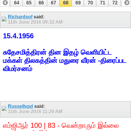
63
64
65
66
67
68
69
70
71
72
73
83
84
Richardsof
said:
11th June 2016
09:32 AM
15.4.1956
சுதேசமித்திரன் தின இதழ் வெளியிட்ட
மக்கள் திலகத்தின் மதுரை வீரன் -திரைப்பட
விமர்சனம்
Russellvpd
said:
11th June 2016
11:20 AM
எம்ஜிஆர் 100 | 83 - வென்றாரும் இல்லை