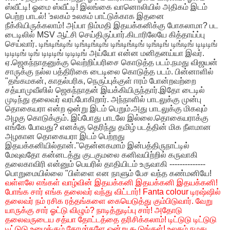
ஸ்வீட்டி! ஓமை ஸ்வீட்டி! இலங்கை வானொலியில் அதிகம் இடம்
பெற்ற பாடல்! 'உலகம் உலகம் பாட்டுக்காக இதனை
நீக்கியிருக்கலாம்! அப்பா நிம்மதி இதயக்கனிக்கு போகலாமா? பட
டைடிலில் MSV ஆட்சி செய்திருப்பார்.கிடாரிலேயே கித்தாய்ப்பு
செய்வார். டிங்டிங்டிங் டிங்டிங்டிங் டிங்டிங்டிங் டிங்டிங் டிங்டிங் டிடிடிங்
டிடிடிங் டிங் டிடிடிங் டிடிடிங் அய்யோ என்ன மனிதனய்யா இவர்.
ஏ.ஜெகந்நாதனுக்கு வெற்றிப்பரிசை கொடுத்த படம்.நமது விஜயன்
சாருக்கு நல்ல பத்திரிகை டைடிலை கொடுத்த படம். பின்னாளில்
"தங்கமகன், காதல்பரிசு, நெருப்புக்குள் ஈரம் போன்றவற்றை
சத்யாமுவீஸில் ஜெகந்நாதன் இயக்கியிருந்தார்.இதோ டைடில்
முடிந்து தலைவர் வரப்போகிறார். அந்நாளில் பாடலுக்கு முன்பு
தொகையரா என்ற ஒன்று இடம் பெறும்.அது பாடலுக்கு மிகவும்
அழகு கொடுக்கும். இப்போது பாடலே இல்லை.தொகையராக்கு
எங்கே போவது? எனக்கு தெரிந்து தமிழ் படத்தின் மிக நீளமான
அழகான தொகையரா இடம் பெற்றது
இதயக்கனியில்தான்."தென்னகமாம் இன்பத்திருநாட்டில்
மேவுவதோ கன்னடத்து குடகுமலை கனிவயிற்றில் கருவாகி
தலைகாவிரி என்னும் பெயரில் தாதியிடம் உருவாகி --------------
பொறுமையில்லை "பிள்ளை என நாளும் பேச வந்த கண்மனியே!
வள்ளலே எங்கள் வாழ்வின் இதயக்கனி இதயக்கனி இதயக்கனி!
போங்க சார் எங்க தலைவர் வந்து விட்டார்! Fanta colour டிரஷ்ஷில்
தலைவர் நம் ரசிக ரத்தங்களை கையெடுத்து கும்பிடுவார். வேறு
யாருக்கு சார் ஓட்டு விழும்? நாடித்துடிப்பு சார்! அதோடு
தலைவருடைய சத்யா தோட்டத்தை தரிசிக்கலாம்! டிட்டுடு டிட்டுடு
டிட்டுடு உழைக்கும் தோழர்களே ஒன்று கூடுங்கள்! உலகம் நமது