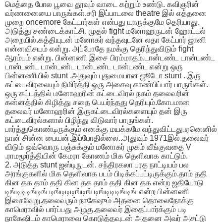
மெத்தை போல பூவை தூவும் வாடை கற்றும் உண்டு. கவிஞரின்
வர்ணனையை பாருங்கள்.சரி இப்பாடலை theatre இல் எத்தனை
முறை oncemore கேட்டார்கள் என்பது யாருக்குமே தெரியாது.
அடுத்து சண்டைக்காட்சி. முதல் fight மனோஹருடன் ஹோட்டல்
அறையில்.கத்தியுடன் மனோகர் வந்தவுடனே லதா கேட்பார் ஜானி
என்னவிசயம் என்று. அப்போதே நமக்கு தெரிந்துவிடும் fight
ஆரம்பம் என்று. பின்னணி இசை பிரம்மாதம்.டான்டண்ட டான்டண்ட
டான்டண்ட டான்டண்ட டான்டண்ட டான்டண்ட என்று ஒரு
பின்னணியில் stunt .அதுவும் புதுமையான ஜூடோ stunt . இரு
கட்டைவிரலையும் நிமிர்த்தி ஒரு அசைவு காண்பிப்பார் பாருங்கள்.
ஒரு கட்டத்தில் மனோஹரின் கட்டைவிரல் நகம் தலைவரின்
கன்னத்தில் கிழித்து சதை பெயர்ந்தது தெரியும்.கோபமான
தலைவர் மனோஹரின் இருகட்டைவிரல்களையும் தன் இரு
கட்டைவிரல்களால் பிழிந்து விடுவார் பாருங்கள்.
பார்த்துகொண்டிருக்கும் எனக்கு மயக்கமே வந்துவிட்டது.ஏனெனில்
நான் சின்ன பையன்.இப்போதில்லை..அதுவும் 1971இல்.தலைவர்
விடும் ஒவ்வொரு பஞ்சுக்கும் மனோகர் முகம் வீங்குவதை V
.ராமமூர்த்தியின் கேமரா கோணம் மிக தெளிவாக காட்டும்.
2. அடுத்த stunt ஜஸ்டிநுடன். சந்திரகலா பரத நாட்டியம் பல
அரங்குகளில் மிக தெளிவாக படம் பிடிக்கப்பட்டிருக்கும்.தாம் ததி
கின தக தாம் ததி கின தக தாம் ததி கின தக என்ற ஜதியோடு
டிங்டிடிடிங்டிங் டிங்டிடிடிங்டிங் டிங்டிடிடிங்டிங் என்ற பின்னணி
இசைவேறு.தலைவரும் நாகேஷும் அதனை தொலைநோக்கு
காமெராவில் பார்ப்பது அழகு.தலைவர் இதைப்பார்க்கும் படி
நாகேஷிடம் காமெராவை கொடுத்தவுடன் அதனை அவர் அசட்டு