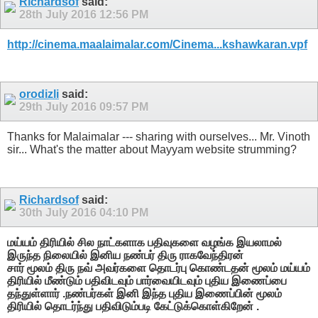
Richardsof
said:
28th July 2016
12:56 PM
http://cinema.maalaimalar.com/Cinema...kshawkaran.vpf
orodizli
said:
29th July 2016
09:57 PM
Thanks for Malaimalar --- sharing with ourselves... Mr. Vinoth
sir... What's the matter about Mayyam website strumming?
Richardsof
said:
30th July 2016
04:10 PM
மய்யம் திரியில் சில நாட்களாக பதிவுகளை வழங்க இயலாமல்
இருந்த நிலையில் இனிய நண்பர் திரு ராகவேந்திரன்
சார் மூலம் திரு நவ் அவர்களை தொடர்பு கொண்டதன் மூலம் மய்யம்
திரியில் மீண்டும் பதிவிடவும் பார்வையிடவும் புதிய இணைப்பை
தந்துள்ளார் .நண்பர்கள் இனி இந்த புதிய இணைப்பின் மூலம்
திரியில் தொடர்ந்து பதிவிடும்படி கேட்டுக்கொள்கிறேன் .