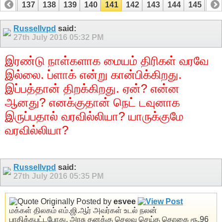
136
137
138
139
140
141
142
143
144
145
14
156
157
Russellvpd
said:
27th July 2016
05:32 PM
இரண்டு நாள்களாக மையம் திரிகள் வரவே
இல்லை. ப்ளாக் என்று கான்பிக்கிறது.
இப்பத்தான் திறக்கிறது. ஏன்? என்ன
ஆனது? எனக்குதான் நெட் டவுனாக
இருப்பதால் வரவில்லியா? யாருக்குமே
வரவில்லியா?
Russellvpd
said:
27th July 2016
05:35 PM
Originally Posted by
esvee
மக்கள் திலகம் எம்.ஜி.ஆர் அவர்கள் உடல் நலன்
பாதிக்கபட்டபோது, அரசு தனக்கு செலவு செய்த தொகை ரூ.96