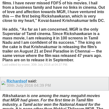
films. I have never missed FDFS of his movies. I hail
from a business family and have no links in cinema. Out
of love and affection towards MGR, I have ventured into
this — the first being Rickshawkaran, which is very
close to my heart,” Kovai-based Krishnakumar tells DC.
He adds, “As far as I am concerned, MGR is the only
Superstar of Tamil cinema. Since Rickshawkaran is a
mass movie, I am releasing it in 100 screens in Tamil
Nadu and I am confident of its success.” The icing on
the cake is that Krishnakumar is releasing the film’s
trailer on August 21 at Devi Paradise in Chennai — the
same venue where the film was released 47 years ago.
Plans are on to release it in September.
Last edited by esvee; 30th July 2016 at
04:37 PM
.
Richardsof
said:
30th July 2016
04:39 PM
Rikshakaran is one among the many megahit movies
that MGR had given. For the first time in Tamil film
industry, a Tamil actor won the National Award for the
movie. It is none other than Makkal Thilagam MGR. The