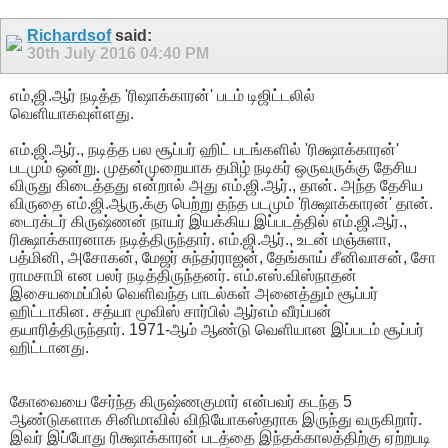
Richardsof
said:
30th July 2016
04:40 PM
எம்,ஜி.ஆர் நடித்த 'ரிஷாக்காரன்' படம் டிஜிட்டலில்
வெளியாகவுள்ளது.
எம்.ஜி.ஆர்., நடித்த பல சூப்பர் ஹிட் படங்களில் 'ரிக்ஷாக்காரன்'
படமும் ஒன்று. முதன்முறையாக தமிழ் நடிகர் ஒருவருக்கு தேசிய
விருது கிடைத்தது என்றால் அது எம்.ஜி.ஆர்., தான். அந்த தேசிய
விருதை எம்.ஜி.ஆரு.க்கு பெற்று தந்த படமும் 'ரிக்ஷாக்காரன்' தான்.
டைரக்டர் கிருஷ்ணன் நாயர் இயக்கிய இப்படத்தில் எம்.ஜி.ஆர்.,
ரிக்ஷாக்காரனாக நடித்திருந்தார். எம்.ஜி.ஆர்., உடன் மஞ்சுளா,
பத்மினி, அசோகன், மேஜர் சுந்தர்ராஜன், தேங்காய் சீனிவாசன், சோ
ராமசாமி என பலர் நடித்திருந்தனர். எம்.எஸ்.விஸ்நாதன்
இசையமைப்பில் வெளிவந்த பாடல்கள் அனைத்தும் சூப்பர்
ஹிட்டாகின. சத்யா மூவிஸ் சார்பில் ஆர்எம் வீரப்பன்
தயாரித்திருந்தார். 1971-ஆம் ஆண்டு வெளியான இப்படம் சூப்பர்
ஹிட்டானது.
கோவையை சேர்ந்த கிருஷ்ணகுமார் என்பவர் கடந்த 5
ஆண்டுகளாக சினிமாவில் விநியோகஸ்தராக இருந்து வருகிறார்.
இவர் இப்போது ரிக்ஷாக்காரன் படத்தை இந்தக்காலத்திற்கு ஏற்றபடி