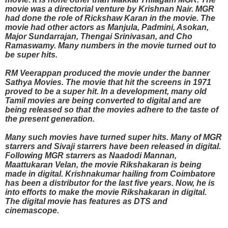
movie was a directorial venture by Krishnan Nair. MGR
had done the role of Rickshaw Karan in the movie. The
movie had other actors as Manjula, Padmini, Asokan,
Major Sundarrajan, Thengai Srinivasan, and Cho
Ramaswamy. Many numbers in the movie turned out to
be super hits.
RM Veerappan produced the movie under the banner
Sathya Movies. The movie that hit the screens in 1971
proved to be a super hit. In a development, many old
Tamil movies are being converted to digital and are
being released so that the movies adhere to the taste of
the present generation.
Many such movies have turned super hits. Many of MGR
starrers and Sivaji starrers have been released in digital.
Following MGR starrers as Naadodi Mannan,
Maattukaran Velan, the movie Rikshakaran is being
made in digital. Krishnakumar hailing from Coimbatore
has been a distributor for the last five years. Now, he is
into efforts to make the movie Rikshakaran in digital.
The digital movie has features as DTS and
cinemascope.