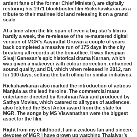
ardent fans of the former Chief Minister), are digitally
restoring his 1971 blockbuster film Rickshawkaran as a
tribute to their matinee idol and releasing it on a grand
scale.
At a time when the life span of even a big star’s film is
hardly a week, the re-release of the re-mastered digital
version of MGR’s Aayirathil Oruvan a couple of years
back completed a massive run of 175 days in the city
breaking all records at the box-office. It was thespian
Sivaji Ganesan’s epic historical drama Karnan, which
was given a makeover with colour correction, enhanced
sound quality, and DI, which when released in 2012, ran
for 100 days, setting the ball rolling for similar initiatives.
Rickshawkaran also marked the introduction of actress
Manjula as the lead heroine. The commercial mass
entertainer directed by Krishnan Nair and produced by
Sathya Movies, which catered to all types of audiences,
also fetched the Best Actor award from the state for
MGR. The songs by MS Viswanathan were the biggest
asset for the film.
Right from my childhood, I am a zealous fan and sincere
devotee of MGR I have grown up watching Thalaivar’s