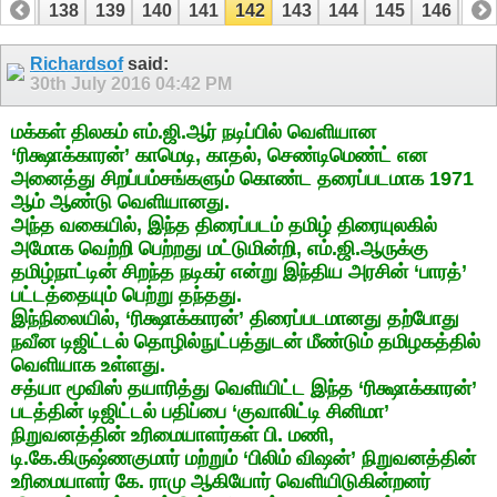
137
138
139
140
141
142
143
144
145
146
14
157
158
Richardsof
said:
30th July 2016
04:42 PM
மக்கள் திலகம் எம்.ஜி.ஆர் நடிப்பில் வெளியான
‘ரிக்ஷாக்காரன்’ காமெடி, காதல், செண்டிமெண்ட் என
அனைத்து சிறப்பம்சங்களும் கொண்ட தரைப்படமாக 1971
ஆம் ஆண்டு வெளியானது.
அந்த வகையில், இந்த திரைப்படம் தமிழ் திரையுலகில்
அமோக வெற்றி பெற்றது மட்டுமின்றி, எம்.ஜி.ஆருக்கு
தமிழ்நாட்டின் சிறந்த நடிகர் என்று இந்திய அரசின் ‘பாரத்’
பட்டத்தையும் பெற்று தந்தது.
இந்நிலையில், ‘ரிக்ஷாக்காரன்’ திரைப்படமானது தற்போது
நவீன டிஜிட்டல் தொழில்நுட்பத்துடன் மீண்டும் தமிழகத்தில்
வெளியாக உள்ளது.
சத்யா மூவிஸ் தயாரித்து வெளியிட்ட இந்த ‘ரிக்ஷாக்காரன்’
படத்தின் டிஜிட்டல் பதிப்பை ‘குவாலிட்டி சினிமா’
நிறுவனத்தின் உரிமையாளர்கள் பி. மணி,
டி.கே.கிருஷ்ணகுமார் மற்றும் ‘பிலிம் விஷன்’ நிறுவனத்தின்
உரிமையாளர் கே. ராமு ஆகியோர் வெளியிடுகின்றனர்