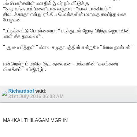
பல பெண்களின் மனதில் இவர் நம் வீட்டுக்கு
''தேடி வந்த மாப்பிளை''யாக வருவாரா ''தாலி பாக்கியம் ''
கிடைக்காதா என்று ஏங்கிய பெண்களின் மனதை கவர்ந்த உலக
பேரழகன் .
''பட்டிக்காட்டு பொன்னையா '' படத்துடன் ஜோடி பிரிந்த ஜெயாவின்
மான் சீக தலைவன் .
''புதுமை பித்தன் '' மீனவ சமுதாயத்தின் என்றுமே ''மீனவ நண்பன் ''
என்றென்றும் மனித நேய தலைவன் - மக்களின் ''கலங்கரை
விளக்கம் '' எம்ஜிஆர் .
Richardsof
said:
31st July 2016
06:08 AM
MAKKAL THILAGAM MGR IN