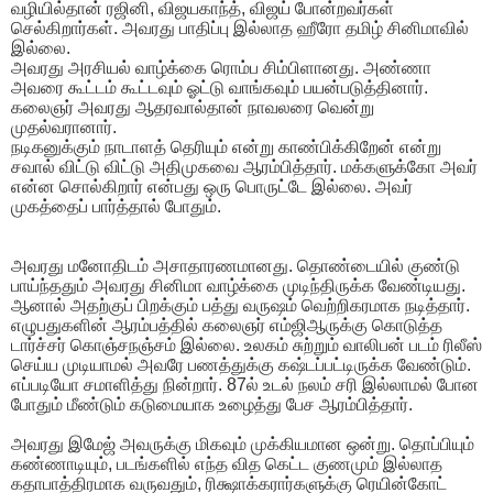
வழியில்தான் ரஜினி, விஜயகாந்த், விஜய் போன்றவர்கள்
செல்கிறார்கள். அவரது பாதிப்பு இல்லாத ஹீரோ தமிழ் சினிமாவில்
இல்லை.
அவரது அரசியல் வாழ்க்கை ரொம்ப சிம்பிளானது. அண்ணா
அவரை கூட்டம் கூட்டவும் ஓட்டு வாங்கவும் பயன்படுத்தினார்.
கலைஞர் அவரது ஆதரவால்தான் நாவலரை வென்று
முதல்வரானார்.
நடிகனுக்கும் நாடாளத் தெரியும் என்று காண்பிக்கிறேன் என்று
சவால் விட்டு விட்டு அதிமுகவை ஆரம்பித்தார். மக்களுக்கோ அவர்
என்ன சொல்கிறார் என்பது ஒரு பொருட்டே இல்லை. அவர்
முகத்தைப் பார்த்தால் போதும்.
அவரது மனோதிடம் அசாதாரணமானது. தொண்டையில் குண்டு
பாய்ந்ததும் அவரது சினிமா வாழ்க்கை முடிந்திருக்க வேண்டியது.
ஆனால் அதற்குப் பிறக்கும் பத்து வருஷம் வெற்றிகரமாக நடித்தார்.
எழுபதுகளின் ஆரம்பத்தில் கலைஞர் எம்ஜிஆருக்கு கொடுத்த
டார்ச்சர் கொஞ்சநஞ்சம் இல்லை. உலகம் சுற்றும் வாலிபன் படம் ரிலீஸ்
செய்ய முடியாமல் அவரே பணத்துக்கு கஷ்டப்பட்டிருக்க வேண்டும்.
எப்படியோ சமாளித்து நின்றார். 87ல் உடல் நலம் சரி இல்லாமல் போன
போதும் மீண்டும் கடுமையாக உழைத்து பேச ஆரம்பித்தார்.
அவரது இமேஜ் அவருக்கு மிகவும் முக்கியமான ஒன்று. தொப்பியும்
கண்ணாடியும், படங்களில் எந்த வித கெட்ட குணமும் இல்லாத
கதாபாத்திரமாக வருவதும், ரிக்ஷாக்கரார்களுக்கு ரெயின்கோட்