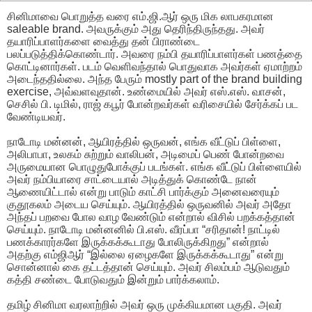
சினிமாவை பொறுத்த வரை எம்.ஜி.ஆர் ஒரு மிக லாபகரமான
saleable brand. அவருக்கும் அது தெரிந்திருந்தது. அவர்
தயாரிப்பாளர்களை வைத்து தன் பிராண்டை
பலப்படுத்திக்கொண்டார். அவரை நம்பி தயாரிப்பாளர்கள் பணத்தை
கொட்டினார்கள். படம் வெளிவந்தால் பொதுவாக அவர்கள் ஏமாற்றம்
அடைந்ததில்லை. அந்த பேரும் mostly part of the brand building
exercise, அவ்வளவுதான். உண்மையில் அவர் எஸ்.எஸ். வாசன்,
செசில் பி. டிமில், ராஜ் கபூர் போன்றவர்கள் வரிசையில் சேர்க்கப் பட
வேண்டியவர்.
நாடோடி மன்னன், ஆயிரத்தில் ஒருவன், எங்க வீட்டுப் பிள்ளை,
அலிபாபா, உலகம் சுற்றும் வாலிபன், அடிமைப் பெண் போன்றவை
அருமையான பொழுதுபோக்குப் படங்கள். எங்க வீட்டுப் பிள்ளையில்
அவர் நம்பியாரை சாட்டையால் அடித்துக் கொண்டே நான்
ஆணையிட்டால் என்று பாடும் காட்சி பார்க்கும் அனைவரையும்
குதூகலம் அடைய செய்யும். ஆயிரத்தில் ஒருவனில் அவர் அதோ
அந்தப் பறவை போல வாழ வேண்டும் என்றால் விசில் பறக்கத்தான்
செய்யும். நாடோடி மன்னனில் பி.எஸ். வீரப்பா “சரிதான்! நாட்டில்
பணக்காரர்களே இருக்கக்கூடாது போலிருக்கிறது” என்றால்
அதற்கு எம்ஜிஆர் “இல்லை ஏழைகளே இருக்கக்கூடாது” என்று
சொன்னால் கை தட்டத்தான் செய்யும். அவர் சிலம்பம் ஆடுவதும்
கத்தி சண்டை போடுவதும் இன்றும் பார்க்கலாம்.
தமிழ் சினிமா வரலாற்றில் அவர் ஒரு முக்கியமான பகுதி. அவர்