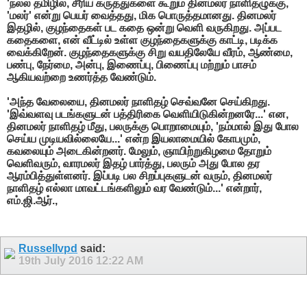
'நல்ல தமிழில், சீரிய கருத்துகளை கூறும் தினமலர் நாளிதழுக்கு,
'மலர்' என்று பெயர் வைத்தது, மிக பொருத்தமானது. தினமலர்
இதழில், குழந்தைகள் பட கதை ஒன்று வெளி வருகிறது. அப்பட
கதைகளை, என் வீட்டில் உள்ள குழந்தைகளுக்கு காட்டி, படிக்க
வைக்கிறேன். குழந்தைகளுக்கு சிறு வயதிலேயே வீரம், ஆண்மை,
பண்பு, நேர்மை, அன்பு, இணைப்பு, பிணைப்பு மற்றும் பாசம்
ஆகியவற்றை உணர்த்த வேண்டும்.
'அந்த வேலையை, தினமலர் நாளிதழ் செவ்வனே செய்கிறது.
'இவ்வளவு படங்களுடன் பத்திரிகை வெளியிடுகின்றனரே...' என,
தினமலர் நாளிதழ் மீது, பலருக்கு பொறாமையும், 'நம்மால் இது போல
செய்ய முடியவில்லையே...' என்ற இயலாமையில் கோபமும்,
கவலையும் அடைகின்றனர். மேலும், ஞாயிற்றுகிழமை தோறும்
வெளிவரும், வாரமலர் இதழ் பார்த்து, பலரும் அது போல தர
ஆரம்பித்துள்ளனர். இப்படி பல சிறப்புகளுடன் வரும், தினமலர்
நாளிதழ் எல்லா மாவட்டங்களிலும் வர வேண்டும்...' என்றார்,
எம்.ஜி.ஆர்.,
Russellvpd
said:
19th July 2016
12:22 AM