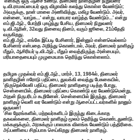
'எனக்கு ஒரு ஆசை உண்டு. தினமலர் நாளிதழின் நிறுவனர்
டி.வி.ராமசுப்பையர் ஒரு விழாவில் கலந்து கொள்ள வேண்டும்;
அவருக்கு, நான் மாலை அணிவித்து, மகிழ வேண்டும். அவர்,
என்னை, 'வாழ்க...' என்று, வாயார வாழ்த்த வேண்டும்...' என்று
எம்.ஜி.ஆர்., போற்றி புகழ்ந்து பேசிய, தினமலர் நிறுவனர்
டி.வி.ஆரின், 32வது நினைவு தினம், வரும் ஜூலை, 21ம்தேதி
வருகிறது.
எம்.ஜி.ஆர்., எங்கே இப்படி பேசினார், இன்னும் என்னவெல்லாம்
பேசினார் என்பதை அறிந்து கொண்டால், அவர், தினமலர் நாளிதழ்
மீதும், ஆசிரியர் டி.வி.ஆர்., மீதும் வைத்திருந்த அன்பையும்,
மரியாதையையும் முழுமையாக தெரிந்து கொள்ளலாம்.
தமிழக முதல்வர் எம்.ஜி.ஆர்., மார்ச், 13, 1984ல், தினமலர்
நாளிதழின் ஈரோடு பதிப்பை, துவக்கி வைத்து பேசுகையில்,
'திருநெல்வேலி பதிப்பு, தினமலர் நாளிதழை படித்த போது,
சென்னையில், தினமலர் பதிப்பை கொண்டு வர வேண்டுமென்று,
அதன் நிருபரிடம் கூறினேன். சென்னையில் இருந்து, தினமலர்
நாளிதழ் வெளி வர வேண்டும் என்று ஆசைப்பட்டவர்களில் நானும்
ஒருவன்!
'சில நேரங்களில், மற்றவர்களிடம் இருந்து கிடைக்காத
தகவல்களை, தினமலர் நாளிதழ் மூலம் தெரிந்து கொண்டதுண்டு.
மக்களுக்கும், அரசுக்கும் பாலமாக விளங்க வேண்டும் பத்திரிகை.
அப்பணியை சிறப்பாக செய்கிறது தினமலர் நாளிதழ்.