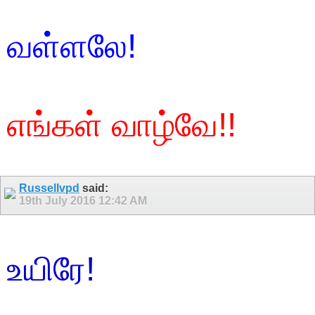
வள்ளலே!
எங்கள் வாழ்வே!!
Russellvpd
said:
19th July 2016
12:42 AM
உயிரே!