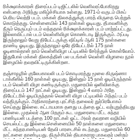
ரிக்க்ஷாக்காரன் திரைப்படம் டிஜிட்டலில் வெளிவரப்போகிறது
என்பதை அறிந்து மகிழ்ச்சியாக உள்ளது. 1971-ம் வருடம் மிகப்
பெரிய வெற்றி படம். மக்கள் திலகத்துக்கு பாரத் விருதை பெற்றுக்
கொடுத்தது. சென்னையில் 143 நாள்கள் ஓடியது. தீபாவளிக்கு
நீரும் நெருப்பும் படம் வந்ததால் ரிக்க்ஷாக்காரன் படம் மாற்றப்பட்டது.
இல்லாவிட்டால் படம் வெள்ளிவிழா கொண்டாடி இருக்கும். அப்படி
இருந்தாலும் வேறு தியேட்டருக்கு ஷிப்டிங் ஆகி 175 நாள்களை
தாண்டி ஓடியது. இருந்தாலும் ஒரே தியேட்டரில் 175 நாள்
ஓடினால்தான் நாம் வெள்ளிவிழா பட்டியலில் சேர்த்துக் கொள்வோம்.
இதுபோல் மக்கள் திலகத்தின் பல படங்கள் வெள்ளி விழாவை நூல்
இழையில் தவறவிட்டிருக்கின்றன.
தஞ்சாவூரில் குலேபகாவலி படம் கொடிமரத்து மூலை கிருஷ்ணா
டாக்கீஸில் 160 நாள்கள் ஓடியது. இன்னும் 15 நாள் ஓடியிருந்தால்
படம் வெள்ளி விழா கண்டிருக்கும். மதுரையில் ஒளிவிளக்கு
திரைப்படம் 147 நாட்கள் ஓடியது. இன்னும் 4 வாரம் அதே
தியேட்டரில் ஓடியிருந்தால் வெள்ளி விழா பட்டியலில் அந்தப் படம்
வந்திருக்கும். அதிகாரத்தை புரட்சித் தலைவர் துர்பிரயோகம்
செய்தது இல்லை. கட்டாயமாக தனது படத்தை ஓட்ட வற்புறுத்தியது
இல்லை. முதல்வர் ஆன பிறகும் கூட மதுரையை மீட்ட சுந்தர
பாண்டியன் படத்தை 100 நாட்கள் ஓட்ட அவர் தவறான வழியில்
செயல்பட்டது இல்லை.சென்னையில் 50 நாள்களை மதுரையை
மீட்ட சுந்தரபாண்டியன் தேவி பாரடைசில் கடந்தது. மதுரையில் 60
நாட்களை தாண்டியது. திருச்சியில் தியாகராஜ பாகவதர் மன்றம்