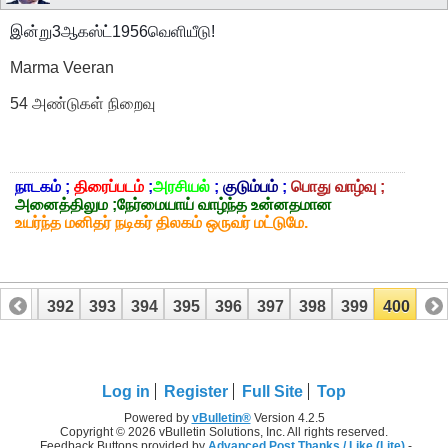
இன்று3ஆகஸ்ட்1956வெளியீடு!
Marma Veeran
54 அண்டுகள் நிறைவு
நாடகம் ;
திரைப்படம்
;
அரசியல்
;
குடும்பம்
;
பொது வாழ்வு ;
அனைத்திலும ;நேர்மையாய் வாழ்ந்த உன்னதமான
உயர்ந்த மனிதர் நடிகர் திலகம் ஒருவர் மட்டுமே.
391
392
393
394
395
396
397
398
399
400
Log in
Register
Full Site
Top
Powered by
vBulletin®
Version 4.2.5
Copyright © 2026 vBulletin Solutions, Inc. All rights reserved.
Feedback Buttons provided by
Advanced Post Thanks / Like (Lite)
-