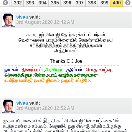
391
392
393
394
395
396
397
398
399
400
sivaa
said:
3rd August 2020
12:42 AM
காமராஜர், சிவாஜி தோற்கடிக்கப்பட்டார்கள்
வென்றவனை யாரும்நினைவில் கொள்ளவில்லை..!
சரித்திரத்திற்கும் தரித்திரத்திற்குமான
வித்தியாசம்
Thanks C J Joe
நாடகம் ;
திரைப்படம்
;
அரசியல்
;
குடும்பம்
;
பொது வாழ்வு ;
அனைத்திலும ;நேர்மையாய் வாழ்ந்த உன்னதமான
உயர்ந்த மனிதர் நடிகர் திலகம் ஒருவர் மட்டுமே.
sivaa
said:
3rd August 2020
12:52 AM
முதல் மரியாதையின் இறுதி காட்சி சிவாஜியின் வாழ்க்கையில்
நடந்த உண்மை சம்பவம். வேலூரில் ஒரு சிவாஜி ரசிகர் உயிருக்கு
ஆபத்தான கட்டத்தில் ஒரு ரசிகர் பேச்சு மூச்சே கிடையாது. தகவல்