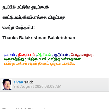
நடிப்பில் மட்டூமே துடிப்பைக்
காட்டுபவர்,விளம்பரத்தை விரும்பாத
வெற்றி வேந்தன்.!!
Thanks Balakrishnan
Balakrishnan
நாடகம் ;
திரைப்படம்
;
அரசியல்
;
குடும்பம்
;
பொது வாழ்வு ;
அனைத்திலும ;நேர்மையாய் வாழ்ந்த உன்னதமான
உயர்ந்த மனிதர் நடிகர் திலகம் ஒருவர் மட்டுமே.
sivaa
said:
3rd August 2020
08:09 AM