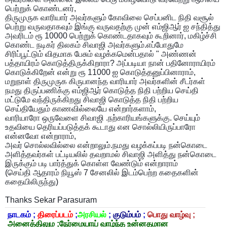
பெற்றுக் கொண்டனர்,
திருமுருக வாரியார் அவர்களும் கோவிலை செப்பனிட நிதி வசூல்
பெற்று வருவதாகவும் இங்கு வருவதற்கு முன் எம்ஜிஆர் ஐ சந்தித்து
அவரிடம் ரூ 10000 பெற்றுக் கொண்டதாகவும் கூறினார், மகிழ்ச்சி
கொண்ட நடிகர் திலகம் சிவாஜி அவர்களும்.எப்போதுமே
சிரிப்பூட்டும் விதமாக பேசும் வழக்கமென்பதால் " அண்ணன்
பத்தாயிரம் கொடுத்திருக்கிறாரா? அப்படியா நான் பதினோராயிரம்
கொடுக்கிறேன் என்று ரூ 11000 ஐ கொடுத்தனுப்பினாராம்,
மறுநாள் திருமுருக கிருபானந்த வாரியார் அவர்களின் சீடர்கள்
நமது திருப்பணிக்கு எம்ஜிஆர் கொடுத்த நிதி பற்றிய செய்தி
மட்டுமே வந்திருக்கிறது சிவாஜி கொடுத்த நிதி பற்றிய
செய்தியேதும் காணவில்லையே என்றார்களாம்,
வாரியாரோ ஒருவேளை சிவாஜி .நற்காரியங்களுக்கு. செய்யும்
உதவியை தெரியப்படுத்தக் கூடாது என சொல்லியிருப்பாரோ
என்னவோ என்றாராம்,
அவர் சொல்லவில்லை என்றாலும்.நமது வழக்கப்படி நன்கொடை
அளித்தவர்கள் பட்டியலில் தவறாமல் சிவாஜி அளித்து நன்கொடை
இருக்கும் படி பார்த்துக் கொள்ள வேண்டும் என்றாராம்
(செய்தி ஆதாரம் நியூஸ் 7 சேனலில் இடம்பெற்ற கதைகளின்
கதையிலிருந்து)
Thanks Sekar Parasuram
நாடகம் ;
திரைப்படம்
;
அரசியல்
;
குடும்பம்
;
பொது வாழ்வு ;
அனைத்திலும ;நேர்மையாய் வாழ்ந்த உன்னதமான