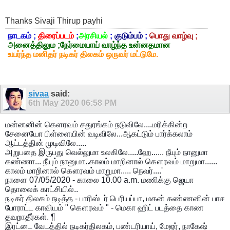
Thanks Sivaji Thirup payhi
நாடகம் ;
திரைப்படம்
;
அரசியல்
;
குடும்பம்
;
பொது வாழ்வு ;
அனைத்திலும ;நேர்மையாய் வாழ்ந்த உன்னதமான
உயர்ந்த மனிதர் நடிகர் திலகம் ஒருவர் மட்டுமே.
sivaa
said:
6th May 2020
06:58 PM
மன்னனின் கௌரவம் சதுரங்கம் நடுவிலே....மரிக்கின்ற
சேனையோ பிள்ளையின் வடிவிலே...ஆகட்டும் பார்க்கலாம்
ஆட்டத்தின் முடிவிலே.....
அறுபதை இருபது வெல்லுமா உலகிலே.....ஹே...... நீயும் நானுமா
கண்ணா... நீயும் நானுமா..காலம் மாறினால் கௌரவம் மாறுமா......
காலம் மாறினால் கௌரவம் மாறுமா..... நெவர்....'
நாளை 07/05/2020 - காலை 10.00 a.m. மணிக்கு ஜெயா
தொலைக் காட்சியில்..
நடிகர் திலகம் நடித்த - பாரிஸ்டர் பெரியப்பா, மகன் கண்ணனின் பாச
போராட்ட காவியம் " கௌரவம் " - மெகா ஹிட் படத்தை காண
தவறாதீர்கள். ¶
இரட்டை வேடத்தில் நடிகர்திலகம், பண்டரியாய், மேஜர், நாகேஷ்