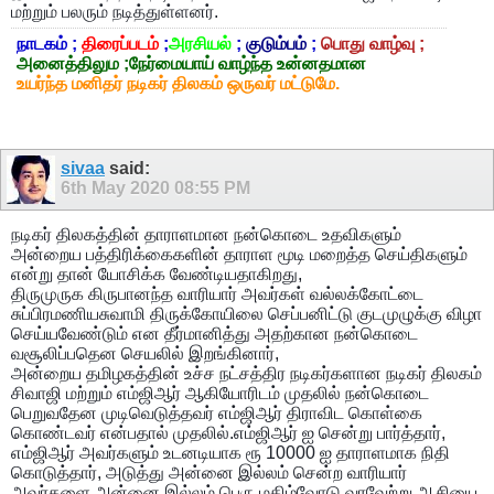
மற்றும் பலரும் நடித்துள்ளனர்.
நாடகம் ;
திரைப்படம்
;
அரசியல்
;
குடும்பம்
;
பொது வாழ்வு ;
அனைத்திலும ;நேர்மையாய் வாழ்ந்த உன்னதமான
உயர்ந்த மனிதர் நடிகர் திலகம் ஒருவர் மட்டுமே.
sivaa
said:
6th May 2020
08:55 PM
நடிகர் திலகத்தின் தாராளமான நன்கொடை உதவிகளும்
அன்றைய பத்திரிக்கைகளின் தாராள மூடி மறைத்த செய்திகளும்
என்று தான் யோசிக்க வேண்டியதாகிறது,
திருமுருக கிருபானந்த வாரியார் அவர்கள் வல்லக்கோட்டை
சுப்பிரமணியசுவாமி திருக்கோயிலை செப்பனிட்டு குடமுழுக்கு விழா
செய்யவேண்டும் என தீர்மானித்து அதற்கான நன்கொடை
வசூலிப்பதென செயலில் இறங்கினார்,
அன்றைய தமிழகத்தின் உச்ச நட்சத்திர நடிகர்களான நடிகர் திலகம்
சிவாஜி மற்றும் எம்ஜிஆர் ஆகியோரிடம் முதலில் நன்கொடை
பெறுவதேன முடிவெடுத்தவர் எம்ஜிஆர் திராவிட
கொள்கை
கொண்டவர் என்பதால் முதலில்.எம்ஜிஆர் ஐ சென்று பார்த்தார்,
எம்ஜிஆர் அவர்களும் உடனடியாக ரூ 10000 ஐ தாராளமாக நிதி
கொடுத்தார், அடுத்து அன்னை இல்லம் சென்ற வாரியார்
அவர்களை அன்னை இல்லம் பெரு மகிழ்வோடு வரவேற்று ஆசியை