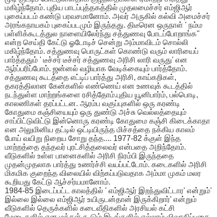
மகிழ்ந்தோம். புதிய பாடப்புத்தகத்தில் முதலமைச்சர் எம்ஜிஆர்
புகைப்படம் கண்டு பரவசமானோம். அவர் அருகில் கல்வி அமைச்சர்
அரங்கநாயகம் புகைப்படமும் இருந்தது. திடீரென ஒருநாள் ' நம்ம
பள்ளிக்கூடத்துல நாளையிலேர்ந்து சத்துணவு போடப்போறாங்க''
என்ற செய்தி கேட்டு ஓடோடிச் சென்று அம்மாவிடம் சொல்லி
மகிழ்ந்தோம். சத்துணவு பொருட்கள் கொண்டு வரும் லாரியைப்
பார்த்ததும் ' டீச்சர் டீச்சர் சத்துணவு அரிசி லாரி வருது' என
ஆர்ப்பரிப்போம். ஜன்னல் வழியாக வேடிக்கையும் பார்த்தோம்.
சத்துணவு கூடத்தை எட்டிப் பார்த்து அரிசி, காய்கறிகள்,
தகரத்திலான கேன்களில் எண்ணெய் என உணவுக் கூடத்தில்
நடந்துள்ள மாற்றங்களை ரசித்தோம்.புதிய யூனிபார்ம், பல்பொடி,
காலணிகள் தரப்பட்டன. ஆரம்ப வகுப்புகளில் ஒரு கரண்டி
கோதுமை கஞ்சியையும் ஒரு துண்டு அச்சு வெல்லத்தையும்
சாப்பிட்டுவிட்டு இன்னொரு கரண்டி கோதுமை கஞ்சி கிடைக்காதா
என அலுமினிய தட்டில் ஒட்டியிருந்த மிச்சத்தை நக்கிய காலம்
போய் வயிறு நிறைய சோறு தந்த.... 1977-82 க்குள் இந்த
மாற்றத்தை தந்தவர் புரட்சித்தலைவர் என்பதை அறிந்தோம்.
வீடுகளில் உள்ள பானைகளில் அரிசி நிரம்பி இருந்ததை
முதன்முதலாக பார்த்து உணர்ச்சி வயப்பட்டோம். கடைகளில் அரிசி
மிகமிக குறைந்த விலையில் விற்கப்படுவதாக அம்மா முகம் மலர
கூறியது கேட்டு ஆச்சர்யமானோம்.
1984-85 இடைப்பட்ட காலத்தில் ' எம்ஜிஆர் இறந்துவிட்டார' என்றும்'
இல்லை இல்லை எம்ஜிஆர் உயிருடன்தான் இருக்கிறார்' என்றும்
வீடுகளில் தெருக்களில் கடைவீதிகளில் அரசியல் கட்சி
மேடைகளில் என மக்கள் கூடும் இடங்களில் எல்லாம் விவாதிப்பதை