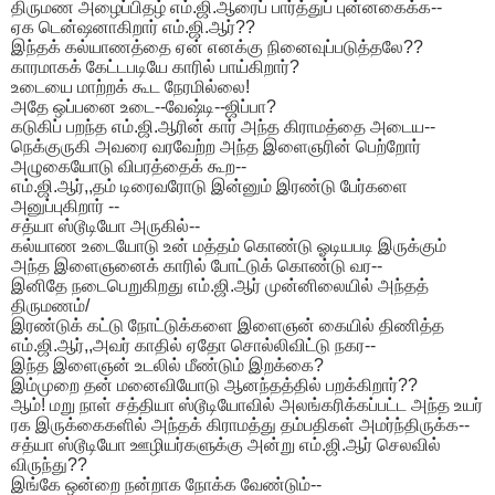
திருமண அழைப்பிதழ் எம்.ஜி.ஆரைப் பார்த்துப் புன்னகைக்க--
ஏக டென்ஷனாகிறார் எம்.ஜி.ஆர்??
இந்தக் கல்யாணத்தை ஏன் எனக்கு நினைவுப்படுத்தலே??
காரமாகக் கேட்டபடியே காரில் பாய்கிறார்?
உடையை மாற்றக் கூட நேரமில்லை!
அதே ஒப்பனை உடை--வேஷ்டி--ஜிப்பா?
கடுகிப் பறந்த எம்.ஜி.ஆரின் கார் அந்த கிராமத்தை அடைய--
நெக்குருகி அவரை வரவேற்ற அந்த இளைஞரின் பெற்றோர்
அழுகையோடு விபரத்தைக் கூற--
எம்.ஜி.ஆர்,,தம் டிரைவரோடு இன்னும் இரண்டு பேர்களை
அனுப்புகிறார் --
சத்யா ஸ்டூடியோ அருகில்--
கல்யாண உடையோடு உன் மத்தம் கொண்டு ஓடியபடி இருக்கும்
அந்த இளைஞனைக் காரில் போட்டுக் கொண்டு வர--
இனிதே நடைபெறுகிறது எம்.ஜி.ஆர் முன்னிலையில் அந்தத்
திருமணம்/
இரண்டுக் கட்டு நோட்டுக்களை இளைஞன் கையில் திணித்த
எம்.ஜி.ஆர்,,அவர் காதில் ஏதோ சொல்லிவிட்டு நகர--
இந்த இளைஞன் உடலில் மீண்டும் இறக்கை?
இம்முறை தன் மனைவியோடு ஆனந்தத்தில் பறக்கிறார்??
ஆம்! மறு நாள் சத்தியா ஸ்டூடியோவில் அலங்கரிக்கப்பட்ட அந்த உயர்
ரக இருக்கைகளில் அந்தக் கிராமத்து தம்பதிகள் அமர்ந்திருக்க--
சத்யா ஸ்டூடியோ ஊழியர்களுக்கு அன்று எம்.ஜி.ஆர் செலவில்
விருந்து??
இங்கே ஒன்றை நன்றாக நோக்க வேண்டும்--