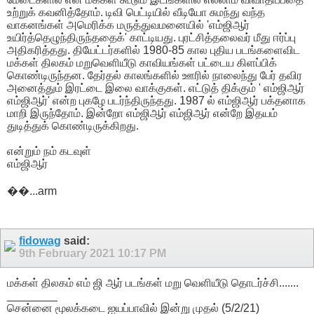
உற்றுக் கவனித்தோம். டிவி பெட்டியில் வீடியோ சுமந்து வந்த
வாகனங்கள் அமெரிக்க மருத்துவமனையில் 'எம்ஜிஆர்
உயிர்த்தெழுந்திருந்ததைக்' காட்டியது. புரட்சித்தலைவர் மீது ஈர்ப்பு
அதிகரித்தது. தியேட்டர்களில் 1980-85 கால புதிய படங்களைவிட
மக்கள் திலகம் மறுவெளியீடு காவியங்கள் பட்டைய கிளப்பிக்
கொண்டிருந்தன. தேர்தல் காலங்களில் ஊரில் நாலைந்து பேர் தவிர
அனைத்தும் இரட்டை இலை வாக்குகள். எட்டுத் திக்கும் ' எம்ஜிஆர்
எம்ஜிஆர்' என்ற புகழே படர்ந்திருந்தது. 1987 ல் எம்ஜிஆர் பக்தனாக
மாறி இருந்தோம். இன்றோ எம்ஜிஆர் எம்ஜிஆர் என்றே இதயம்
துடித்துக் கொண்டிருக்கிறது.
என்றும் நம் கடவுள்
எம்ஜிஆர்
��...arm
fidowag
said:
9th February 2021
10:17 PM
மக்கள் திலகம் எம் ஜி ஆர் படங்கள் மறு வெளியீடு தொடர்ச்சி.......
________
சென்னை மூலக்கடை ஐயப்பாவில் இன்று முதல் (5/2/21)