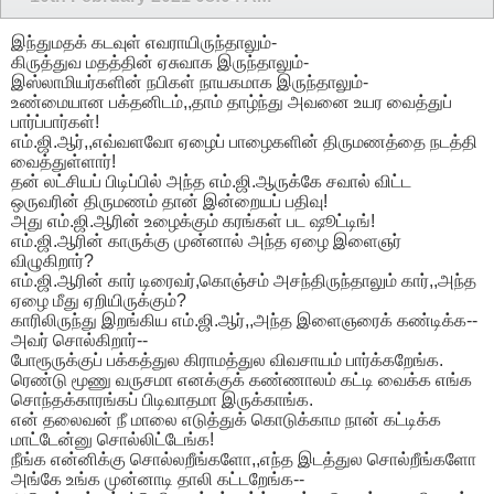
இந்துமதக் கடவுள் எவராயிருந்தாலும்-
கிருத்துவ மதத்தின் ஏசுவாக இருந்தாலும்-
இஸ்லாமியர்களின் நபிகள் நாயகமாக இருந்தாலும்-
உண்மையான பக்தனிடம்,,தாம் தாழ்ந்து அவனை உயர வைத்துப்
பார்ப்பார்கள்!
எம்.ஜி.ஆர்,,எவ்வளவோ ஏழைப் பாழைகளின் திருமணத்தை நடத்தி
வைத்துள்ளார்!
தன் லட்சியப் பிடிப்பில் அந்த எம்.ஜி.ஆருக்கே சவால் விட்ட
ஒருவரின் திருமணம் தான் இன்றையப் பதிவு!
அது எம்.ஜி.ஆரின் உழைக்கும் கரங்கள் பட ஷூட்டிங்!
எம்.ஜி.ஆரின் காருக்கு முன்னால் அந்த ஏழை இளைஞர்
விழுகிறார்?
எம்.ஜி.ஆரின் கார் டிரைவர்,கொஞ்சம் அசந்திருந்தாலும் கார்,,அந்த
ஏழை மீது ஏறியிருக்கும்?
காரிலிருந்து இறங்கிய எம்.ஜி.ஆர்,,அந்த இளைஞரைக் கண்டிக்க--
அவர் சொல்கிறார்--
போரூருக்குப் பக்கத்துல கிராமத்துல விவசாயம் பார்க்கறேங்க.
ரெண்டு மூணு வருசமா எனக்குக் கண்ணாலம் கட்டி வைக்க எங்க
சொந்தக்காரங்கப் பிடிவாதமா இருக்காங்க.
என் தலைவன் நீ மாலை எடுத்துக் கொடுக்காம நான் கட்டிக்க
மாட்டேன்னு சொல்லிட்டேங்க!
நீங்க என்னிக்கு சொல்லறீங்களோ,,எந்த இடத்துல சொல்றீங்களோ
அங்கே உங்க முன்னாடி தாலி கட்டறேங்க--