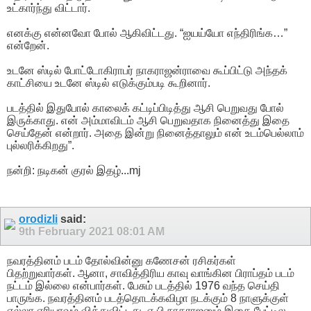
உட்கார்ந்து விட்டார்.
எனக்கு என்னவோ போல் ஆகிவிட்டது. “ஐயய்யோ எந்திரிங்க…”
என்றேன்.
உடனே ஸ்டில் போட்டோகிராபர் நாகராஜன்ராவை கூப்பிட்டு அந்தக்
காட்சியை உடனே ஸ்டில் எடுக்கும்படி கூறினார்.
படத்தில் இதுபோல் காலைக் கட்டிப்பிடித்து ஆசி பெறுவது போல்
இருக்காது. என் அம்மாவிடம் ஆசி பெறுவதாக நினைத்து இதை
செய்தேன் என்றார். அதை இன்று நினைத்தாலும் என் உடம்பெல்லாம்
புல்லரிக்கிறது”.
நன்றி: நடிகன் குரல் இதழ்...mj
orodizli
said:
9th February 2021
08:01 AM
நவரத்தினம் படம் தோல்வின்னு கணேசன் ரசிகர்கள்
பிதற்றுவார்கள். ஆனா, சாவித்திரிய காவு வாங்கின பிராப்தம் படம்
நட்டம் இல்லை என்பார்கள். பேசும் படத்தில் 1976 வந்த செய்தி
பாருங்க. நவரத்தினம் படத்தொடக்கவிழா நடக்கும் 8 நாளுக்குள்
எல்லா ஏரியாவும் வித்துவிட்டது. ஏ.பி.நாகராஜனும் இதை பேட்டில