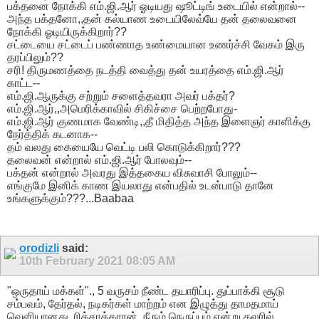
பக்தனை நோக்கி எம்.ஜி.ஆர் ஓடியது ஷூட்டிங் உடையில் என்றால்--
அந்த பக்தனோ,,தன் கல்யாண உடையிலேவ்யே தன் தலைவனை
நோக்கி ஓடியிருக்கிறார்??
சட்டையை சட்டைப் பண்ணாத உண்மையான உணர்ச்சி வேகம் இரு
தரப்பிலும்??
சரி! திருமணத்தை நடத்தி வைத்து தன் உயரத்தை எம்.ஜி.ஆர்
காட்ட--
எம்.ஜி.ஆருக்கு சற்றும் சளைத்தவரா அவர் பக்தர்?
எம்.ஜி.ஆர்,,அமெரிக்காவில் சிகிச்சை பெற்றபோது-
எம்.ஜி.ஆர் குணமாக வேண்டி,,தீ மிதித்த அந்த இளைஞர் காளிக்கு
நேர்த்திக் கடனாக--
தம் வலது கையையே வெட்டி பலி கொடுக்கிறார்???
தலைவன் என்றால் எம்.ஜி.ஆர் போலவும்--
பக்தன் என்றால் அவரது இத்தகைய விசுவாசி போலும்--
எங்குமே இனிக் காண இயலாது என்பதில் உடன்பாடு தானே
உங்களுக்கும்???...Baabaa
orodizli
said:
10th February 2021
08:05 AM
"ஒருதாய் மக்கள்"., 5 வருசம் நீண்ட தயாரிப்பு. துப்பாக்கி சூடு
சம்பவம், தேர்தல், நடிகர்கள் மாற்றம் என இழுத்து தாமதமாய்
வெளியானது. ரிக்சாக்காரன், நீரும் நெருப்பும் என்று கலரில்