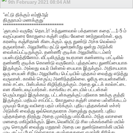
9th February 2021
08:04 AM
"எட்டு திக்கும் எம்ஜிஆர்
திருநாமம் மணக்குது"
**********************************
'ஞாபகம் வருதே' தொடர்! 'சத்துணவால் பக்தனான கதை'....1-5 ம்
வகுப்புவரை கோதுமை கஞ்சி மதிய வேளை ஊற்றுவார்கள். ஒரு
கரண்டி கஞ்சிதான் கிடைக்கும். ஒரு துண்டு அச்சு வெல்லம்
தருவார்கள். அலுமினிய தட்டு ஒன்றன்மீது ஒன்று அடுக்கி
வைக்கப்பட்டிருக்கும். தண்ணீர் குடிக்க அலுமினிய டம்ளர்
பயன்படுத்தினோம். வீட்டிலிருந்து உயரமான கண்ணாடி பாட்டிலில்
தண்ணீர் குடிக்க கொண்டு வருவோம். புத்தகப்பை துணிப்பையாக
இருக்கும். அல்லது வயர் பின்னல் பையாக இருக்கும். அதிசயமாக
ஒரு பையன் சிறிய அலுமினிய பெட்டியில் புத்தகம் வைத்து எடுத்து
வருவான். காலில் செருப்பு அணிந்ததில்லை. ஓரிரு பையன்களின்.
கால் சட்டை பின்பக்கம் கிழிந்திருக்கும். அதை ஓட்டக் கால்சட்டை
என கிண்டலடிப்பார்கள். கசங்கிய சட்டையில் பட்டன்கள்
பெரும்பாலும் இருக்காது. பட்டன்களுக்குப் பதிலாக ஊக்கு குத்தி
இருக்கும். மதியம் சாப்பிட்ட கோதுமை கஞ்சி மாலை பள்ளிக்கூடம்
முடியும் போது வயிறை பதம் பார்க்கும். புதிய புத்தகங்கள் டீச்சர்
அடுக்கி வைத்து ஒவ்வொருவராக அழைத்து தருவார். புதிய
புத்தகத்தை திறந்து அதை முகர்ந்து பார்ப்போம். அந்த வாசனை
மனதை மகிழ்விக்கும். இடைவெளியிட்டு சில பக்கங்களில் மயில்
முடி சொருகி வைத்து மறுநாள் அதை பல துண்டுகளாக்கி மயில்
முடி குட்டிப் போட்டுள்ளதாக குழந்தைகளை ஏமாற்றி சிரித்து