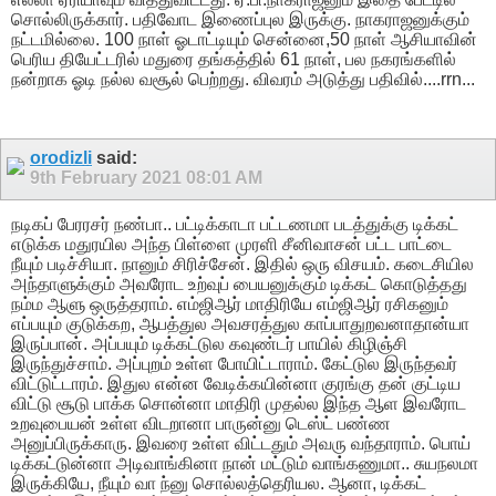
சொல்லிருக்கார். பதிவோட இணைப்புல இருக்கு. நாகராஜனுக்கும்
நட்டமில்லை. 100 நாள் ஓடாட்டியும் சென்னை,50 நாள் ஆசியாவின்
பெரிய தியேட்டரில் மதுரை தங்கத்தில் 61 நாள், பல நகரங்களில்
நன்றாக ஓடி நல்ல வசூல் பெற்றது. விவரம் அடுத்து பதிவில்....rrn...
orodizli
said:
9th February 2021
08:01 AM
நடிகப் பேரரசர் நண்பா.. பட்டிக்காடா பட்டணமா படத்துக்கு டிக்கட்
எடுக்க மதுரயில அந்த பிள்ளை முரளி சீனிவாசன் பட்ட பாட்டை
நீயும் படிச்சியா. நானும் சிரிச்சேன். இதில் ஒரு விசயம். கடைசியில
அந்தாளுக்கும் அவரோட உற்வுப் பையனுக்கும் டிக்கட் கொடுத்தது
நம்ம ஆளு ஒருத்தராம். எம்ஜிஆர் மாதிரியே எம்ஜிஆர் ரசிகனும்
எப்பயும் குடுக்கற, ஆபத்துல அவசரத்துல காப்பாதுறவனாதான்யா
இருப்பான். அப்பயும் டிக்கட்டுல கவுண்டர் பாயில் கிழிஞ்சி
இருந்துச்சாம். அப்புறம் உள்ள போயிட்டாராம். கேட்டுல இருந்தவர்
விட்டுட்டாரம். இதுல என்ன வேடிக்கயின்னா குரங்கு தன் குட்டிய
விட்டு சூடு பாக்க சொன்னா மாதிரி முதல்ல இந்த ஆள இவரோட
உறவுபையன் உள்ள விடறானா பாருன்னு டெஸ்ட் பண்ண
அனுப்பிருக்காரு. இவரை உள்ள விட்டதும் அவரு வந்தாராம். பொய்
டிக்கட்டுன்னா அடிவாங்கினா நான் மட்டும் வாங்கணுமா.. சுயநலமா
இருக்கியே, நீயும் வா ந்னு சொல்லத்தெரியல. ஆனா, டிக்கட்