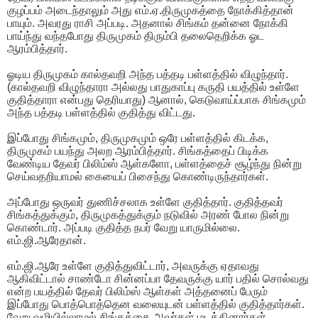
குழப்பம் அடைந்தாலும் அது எம்.ஏ.திருமுகத்தை நோக்கித்தான்
பாயும். அவரது ராசி அப்படி. அதனால் சிங்கம் தன்னை நோக்கி
பாய்ந்து வந்தபோது திருமுகம் திரும்பி தலைதெறிக்க ஓட
ஆரம்பித்தார்.
ஓடிய திருமுகம் கால்தவறி அந்த பத்தடி பள்ளத்தில் விழுந்தார்.
(கால்தவறி விழுந்தாரா அல்லது பாதுகாப்பு கருதி பயத்தில் உள்ளே
குதித்தாரா என்பது தெரியாது) ஆனால், கெடுவாய்ப்பாக சிங்கமும்
அந்த பத்தடி பள்ளத்தில் குதித்து விட்டது.
இப்போது சிங்கமும், திருமுகமும் ஒரே பள்ளத்தில் கிடக்க,
திருமுகம் பயந்து அலற ஆரம்பித்தார். சிங்கத்தைப் பிடிக்க
வேண்டிய தேவர் பிலிம்ஸ் ஆள்களோ, பள்ளத்தைச் சூழ்ந்து நின்று
செய்வதறியாமல் கையைப் பிசைந்து கொண்டிருந்தார்கள்.
அப்போது ஒருவர் துணிச்சலாக உள்ளே குதித்தார். குதித்தவர்
சிங்கத்துக்கும், திருமுகத்துக்கும் நடுவில் அரண் போல நின்று
கொண்டார். அப்படி குதித்த நபர் வேறு யாருமில்லை.
எம்.ஜி.ஆரேதான்.
எம்.ஜி.ஆரே உள்ளே குதித்துவிட்டார், அவருக்கு ஏதாவது
ஆகிவிட்டால் சாண்டோ சின்னப்பா தேவருக்கு யார் பதில் சொல்வது
என்ற பயத்தில் தேவர் பிலிம்ஸ் ஆள்கள் அத்தனைப் பேரும்
இப்போது பொத்பொத்தென வலையுடன் பள்ளத்தில் குதித்தார்கள்.
வேறு வழியில்லாமல் சிங்கத்தை அவர்கள் மடக்கினார்கள்.