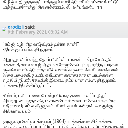
கிழிஞ்சு இருந்ததைப் பாத்ததும் எம்ஜிஆர் ரசிகர் நம்மை போட்டுப்
பாத்துட்டாரோன்னு நினைச்சாராம். சீ.. அற்பங்கள்....rrn
orodizli
said:
9th February 2021
08:02 AM
"எம்.ஜி.ஆர். நிஜ வாழ்விலும் ஹீரோ தான்!"
-இயக்குநர் எம்.ஏ.திருமுகம்
அறுபதுகளில் வந்த தேவர் பிலிம்ஸ் படங்கள் என்றாலே அதில்
மக்கள் திலகம் எம்.ஜி.ஆரும் சரோஜாதேவியும் நடித்திருப்பார்கள்.
நடிகவேள் எம்.ஆர்.ராதா வில்லனாக வருவார். கே.வி.மகாதேவன்
இசையமைத்திருப்பார். கவியரசர் கண்ணதாசன் பாடல்களை
எழுதியிருப்பார். தேவரின் இளைய தம்பியான எம்.ஏ. திருமுகம்,
படத்தை இயக்கியிருப்பார்.
சிங்கம், புலி, யானை போன்ற விலங்குகளை வளர்ப்பதிலும்,
அவற்றுடன் பழகுவதிலும் சாண்டோ சின்னப்பா தேவருக்கு நேர்
எதிரானவர் எம்.ஏ.திருமுகம். விலங்குகள் என்றால் அவருக்கு
அவ்வளவு பயம்!
ஒருமுறை வேட்டைக்காரன் (1964) படத்துக்காக சிங்கத்தை
வைத்து வெளிப்புற படப்பிடிப்பு நடந்திருக்கிறது. பழகிய சிங்கம்தான்