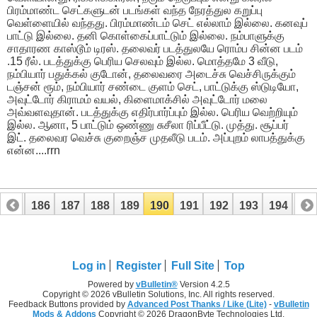
பிரம்மாண்ட செட்களுடன் படங்கள் வந்த நேரத்துல கறுப்பு
வெள்ளையில் வந்தது. பிரம்மாண்டம் செட் எல்லாம் இல்லை. கனவுப்
பாட்டு இல்லை. தனி கொள்கைப்பாட்டும் இல்லை. நம்பாளுக்கு
சாதாரண காஸ்டூம் டிரஸ். தலைவர் படத்துலயே ரொம்ப சின்ன படம்
.15 ரீல். படத்துக்கு பெரிய செலவும் இல்ல. மொத்தமே 3 வீடு,
நம்பியார் பதுக்கல் குடோன், தலைவரை அடைச்சு வெச்சிருக்கும்
டஞ்சன் ரூம், நம்பியார் சண்டை குளம் செட், பாட்டுக்கு ஸ்டுடியோ,
அவுட்டோர் கிராமம் வயல், கிளைமாக்சில் அவுட்டோர் மலை
அவ்வளவுதான். படத்துக்கு எதிர்பார்ப்பும் இல்ல. பெரிய வெற்றியும்
இல்ல. ஆனா, 5 பாட்டும் ஒண்ணு சுசீலா ரிப்பீட்டு. முத்து. சூப்பர்
இட். தலைவர வெச்சு குறைஞ்ச முதலீடு படம். அப்புறம் லாபத்துக்கு
என்ன....rrn
185
186
187
188
189
190
191
192
193
194
19
205
206
Log in
Register
Full Site
Top
Powered by
vBulletin®
Version 4.2.5
Copyright © 2026 vBulletin Solutions, Inc. All rights reserved.
Feedback Buttons provided by
Advanced Post Thanks / Like (Lite)
-
vBulletin
Mods & Addons
Copyright © 2026 DragonByte Technologies Ltd.