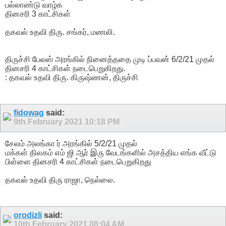
பல்லாண்டு வாழ்க
தினசரி 3 காட்சிகள்
தகவல் உதவி திரு. சங்கர், மணலி.
திருச்சி பேலஸ் அரங்கில் நினைத்ததை முடி ப்பவன் 6/2/21 முதல்
தினசரி 4 காட்சிகள் நடைபெறுகிறது.
: தகவல் உதவி திரு. கிருஷ்ணன், திருச்சி
fidowag
said:
9th February 2021
10:18 PM
சேலம் அலங்கா ர் அரங்கில் 5/2/21 முதல்
மக்கள் திலகம் எம் ஜி ஆர் இரு வேடங்களில் அசத்திய எங்க வீட்டு
பிள்ளை தினசரி 4 காட்சிகள் நடைபெறுகிறது
தகவல் உதவி திரு ராஜா, நெல்லை.
orodizli
said:
10th February 2021
08:04 AM