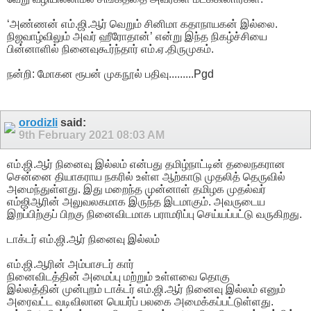
‘அண்ணன் எம்.ஜி.ஆர் வெறும் சினிமா கதாநாயகன் இல்லை.
நிஜவாழ்விலும் அவர் ஹீரோதான்’ என்று இந்த நிகழ்ச்சியை
பின்னாளில் நினைவுகூர்ந்தார் எம்.ஏ.திருமுகம்.
நன்றி: மோகன ரூபன் முகநூல் பதிவு.........Pgd
orodizli
said:
9th February 2021
08:03 AM
எம்.ஜி.ஆர் நினைவு இல்லம் என்பது தமிழ்நாட்டின் தலைநகரான
சென்னை தியாகராய நகரில் உள்ள ஆற்காடு முதலித் தெருவில்
அமைந்துள்ளது. இது மறைந்த முன்னாள் தமிழக முதல்வர்
எம்ஜிஆரின் அலுவலகமாக இருந்த இடமாகும். அவருடைய
இறப்பிற்குப் பிறகு நினைவிடமாக பராமரிப்பு செய்யப்பட்டு வருகிறது.
டாக்டர் எம்.ஜி.ஆர் நினைவு இல்லம்
எம்.ஜி.ஆரின் அம்பாசடர் கார்
நினைவிடத்தின் அமைப்பு மற்றும் உள்ளவை தொகு
இல்லத்தின் முன்புறம் டாக்டர் எம்.ஜி.ஆர் நினைவு இல்லம் எனும்
அரைவட்ட வடிவிலான பெயர்ப் பலகை அமைக்கப்பட்டுள்ளது.