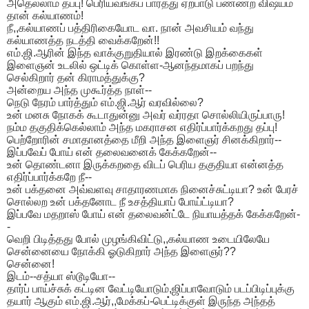
அதெல்லாம் தப்பு! பெரியவங்கப் பார்த்து ஏற்பாடு பண்ணற விஷயம்
தான் கல்யாணம்!
நீ,,கல்யாணப் பத்திரிகையோட வா. நான் அவசியம் வந்து
கல்யாணத்த நடத்தி வைக்கறேன்!!
எம்.ஜி.ஆரின் இந்த வாக்குறுதியால் இரண்டு இறக்கைகள்
இளைஞன் உடலில் ஒட்டிக் கொள்ள-ஆனந்தமாகப் பறந்து
செல்கிறார் தன் கிராமத்துக்கு?
அன்றைய அந்த முகூர்த்த நாள்--
நெடு நேரம் பார்த்தும் எம்.ஜி.ஆர் வரவில்லை?
உன் மனசு நோகக் கூடாதுன்னு அவர் வர்ரதா சொல்லியிருப்பாரு!
நம்ம தகுதிக்கெல்லாம் அந்த மகராசன எதிர்ப்பார்க்கறது தப்பு!
பெற்றோரின் சமாதானத்தை மீறி அந்த இளைஞர் சினக்கிறார்--
இப்பவேப் போய் என் தலைவனைக் கேக்கறேன்--
உன் தொண்டனா இருக்கறதை விடப் பெரிய தகுதியா என்னத்த
எதிர்ப்பார்க்கறே நீ--
உன் பக்தனை அவ்வளவு சாதாரணமாக நினைச்சுட்டியா? உன் பேரச்
சொல்லற உன் பக்தனோட நீ உசத்தியாப் போய்ட்டியா?
இப்பவே மதறாஸ் போய் என் தலைவன்ட்டே நியாயத்தக் கேக்கறேன்-
-
வெறி பிடித்தது போல் முழங்கிவிட்டு,,கல்யாண உடையிலேயே
சென்னையை நோக்கி ஓடுகிறார் அந்த இளைஞர்??
சென்னை!
இடம்--சத்யா ஸ்டூடியோ--
தார்ப் பாய்ச்சுக் கட்டின வேட்டியோடும்,ஜிப்பாவோடும் படப்பிடிப்புக்கு
தயார் ஆகும் எம்.ஜி.ஆர்,,மேக்கப்-பெட்டிக்குள் இருந்த அந்தத்