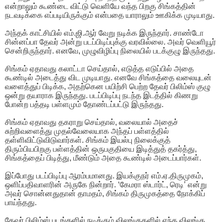
என்றாலும் கூண்டை விட்டு வெளியே வந்த பிறகு சிங்கத்தின்
நடவடிக்கை எப்படியிருக்கும் என்பதை யாராலும் ஊகிக்க முடியாது.
அந்தக் காட்சியில் எம்.ஜி.ஆர் வேறு நடிக்க இருந்தார். சாண்டோ
சின்னப்பா தேவர் அன்று படப்பிடிப்புக்கு வரவில்லை. அவர் வெளியூர்
சென்றிருந்தார். எனவே, முழுவிழிப்பு நிலையில் படக்குழு இருந்தது.
சிங்கம் ஏதாவது கலாட்டா செய்தால், எடுத்த எடுப்பில் அதை
கூண்டில் அடைத்து விட முடியாது. எனவே சிங்கத்தை வலையுடன்
வளைத்துப் பிடிக்க, அதற்கென பயிற்சி பெற்ற தேவர் பிலிம்ஸ் குழு
ஒன்று தயாராக இருந்தது. படப்பிடிப்பு நடந்த இடத்தில் கிணறு
போன்ற பத்தடி பள்ளமும் தோண்டப்பட்டு இருந்தது.
சிங்கம் ஏதாவது தகராறு செய்தால், வலையால் அதைச்
சுற்றிவளைத்து முதல்வேலையாக அந்தப் பள்ளத்தில்
தள்ளிவிட்டுவிடுவார்கள். சிங்கம் இயல்பு நிலைக்குத்
திரும்பியபிறகு பள்ளத்தின் ஒருபகுதியை இடித்துத் தகர்த்து,
சிங்கத்தைப் பிடித்து, மீண்டும் அதை கூண்டில் அடைப்பார்கள்.
இப்போது படப்பிடிப்பு ஆரம்பமானது. இயக்குநர் எம்.ஏ.திருமுகம்,
ஒளிப்பதிவாளரின் அருகே நின்றார். ‘கேமரா ஸ்டார்ட், ரெடி’ என்று
அவர் சொன்னதுதான் தாமதம், சிங்கம் திருமுகத்தை நோக்கிப்
பாய்ந்தது.
தேவர் பிலிம்ஸ் படங்களில் நடிக்கும் விலங்குகளில் எந்த விலங்கு