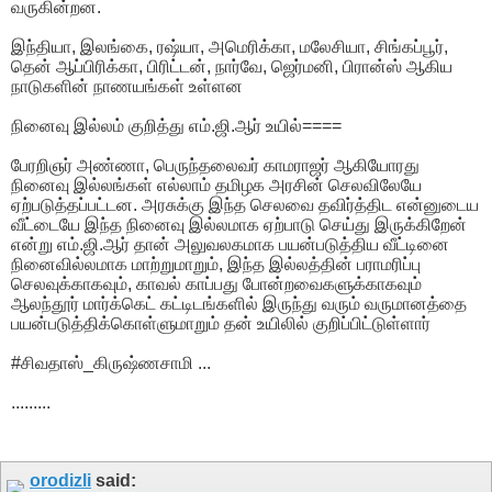
வருகின்றன.
இந்தியா, இலங்கை, ரஷ்யா, அமெரிக்கா, மலேசியா, சிங்கப்பூர்,
தென் ஆப்பிரிக்கா, பிரிட்டன், நார்வே, ஜெர்மனி, பிரான்ஸ் ஆகிய
நாடுகளின் நாணயங்கள் உள்ளன
நினைவு இல்லம் குறித்து எம்.ஜி.ஆர் உயில்====
பேரறிஞர் அண்ணா, பெருந்தலைவர் காமராஜர் ஆகியோரது
நினைவு இல்லங்கள் எல்லாம் தமிழக அரசின் செலவிலேயே
ஏற்படுத்தப்பட்டன. அரசுக்கு இந்த செலவை தவிர்த்திட என்னுடைய
வீட்டையே இந்த நினைவு இல்லமாக ஏற்பாடு செய்து இருக்கிறேன்
என்று எம்.ஜி.ஆர் தான் அலுவலகமாக பயன்படுத்திய வீட்டினை
நினைவில்லமாக மாற்றுமாறும், இந்த இல்லத்தின் பராமரிப்பு
செலவுக்காகவும், காவல் காப்பது போன்றவைகளுக்காகவும்
ஆலந்தூர் மார்க்கெட் கட்டிடங்களில் இருந்து வரும் வருமானத்தை
பயன்படுத்திக்கொள்ளுமாறும் தன் உயிலில் குறிப்பிட்டுள்ளார்
#சிவதாஸ்_கிருஷ்ணசாமி ...
.........
orodizli
said: