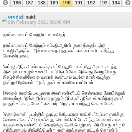
185
186
187
188
189
190
191
192
193
194
19
205
206
orodizli
said:
9th February 2021
08:00 AM
தாய்மையைப் போற்றிய மாமனிதர்
தாய்மையைப் போற்றும் எம்.ஜி.ஆரின் குணத்தைப் பற்றி,
எம்.ஜி.ஆருக்கு அம்மாவாக நடித்த எஸ்.என்.லட்சுமி பகிர்ந்து
கொண்டவை.
“எம்.ஜி.ஆர். அவர்களுக்கு எப்போதுமே என் மீது அளவு கடந்த
அன்பும், பாசமும் உண்டு. படப்பிடிப்பிலோ அல்லது வேறு பொது
நிகழ்ச்சிகளிலோ அவரைக் கண்டால் உடனே நான் எழுந்து
நின்றுவிடுவேன். அவர் முன் உட்காரவே மாட்டேன்.
இதைக் கண்டு பலமுறை அவர் என்னிடம் செல்லமாக கோபித்துக்
கொண்டு, “நீங்க நின்னா நானும் நிப்பேன். நீங்க உட்கார்ந்தா தான்
நானும் உட்காருவேன்” என்பார். பிறகு உட்கார்ந்து கொள்வேன்.
‘தொழிலாளி’ படத்தில் ஒரு முக்கியமான காட்சி. “அம்மா எனக்கு
வேலை கிடைச்சிடிச்சு”ன்னு சொல்லிகிட்டே அந்த வேலைக்கான
கடிதத்தை என்னிடம் கொடுத்து ஆசி பெறுவார். அப்போது சற்றும்
எதிர்பாராமல் திடுதிப்பென்று என் கால்களை கட்டிக் கொண்டு