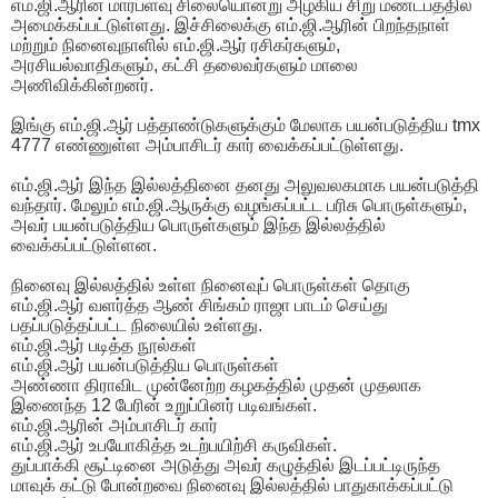
எம்.ஜி.ஆரின் மார்பளவு சிலையொன்று அழகிய சிறு மண்டபத்தில்
அமைக்கப்பட்டுள்ளது. இச்சிலைக்கு எம்.ஜி.ஆரின் பிறந்தநாள்
மற்றும் நினைவுநாளில் எம்.ஜி.ஆர் ரசிகர்களும்,
அரசியல்வாதிகளும், கட்சி தலைவர்களும் மாலை
அணிவிக்கின்றனர்.
இங்கு எம்.ஜி.ஆர் பத்தாண்டுகளுக்கும் மேலாக பயன்படுத்திய tmx
4777 எண்ணுள்ள அம்பாசிடர் கார் வைக்கப்பட்டுள்ளது.
எம்.ஜி.ஆர் இந்த இல்லத்தினை தனது அலுவலகமாக பயன்படுத்தி
வந்தார். மேலும் எம்.ஜி.ஆருக்கு வழங்கப்பட்ட பரிசு பொருள்களும்,
அவர் பயன்படுத்திய பொருள்களும் இந்த இல்லத்தில்
வைக்கப்பட்டுள்ளன.
நினைவு இல்லத்தில் உள்ள நினைவுப் பொருள்கள் தொகு
எம்.ஜி.ஆர் வளர்த்த ஆண் சிங்கம் ராஜா பாடம் செய்து
பதப்படுத்தப்பட்ட நிலையில் உள்ளது.
எம்.ஜி.ஆர் படித்த நூல்கள்
எம்.ஜி.ஆர் பயன்படுத்திய பொருள்கள்
அண்ணா திராவிட முன்னேற்ற கழகத்தில் முதன் முதலாக
இணைந்த 12 பேரின் உறுப்பினர் படிவங்கள்.
எம்.ஜி.ஆரின் அம்பாசிடர் கார்
எம்.ஜி.ஆர் உபயோகித்த உடற்பயிற்சி கருவிகள்.
துப்பாக்கி சூட்டினை அடுத்து அவர் கழுத்தில் இடப்பட்டிருந்த
மாவுக் கட்டு போன்றவை நினைவு இல்லத்தில் பாதுகாக்கப்பட்டு