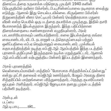
திரைப்படத்தை உருவாக்க மற்றொரு முயற்சி 1940 களின்
பிற்பகுதியில் நவீனா பிக்சர்ஸ், பி.யு.சின்னப்பாவை நடிகராக வைத்து
எடுத்து. ஆனால் இது செயல்படவில்லை. கிருஷ்ணா பிக்சர்ஸ்
நிறுவனத்தின் லீனா செட்டியார் பின்னர் வெற்றிகரமாக மதுரை
வீரன் என்ற பெயரில் ஒரு படத்தை தயாரிக்க முடிந்தது, இதில் தசரி
யோகானந்த் இயக்குநராக இருந்தார். இந்த பதிப்பிற்கான
திரைக்கதையை கண்ணதாசன் எழுதியுள்ளார், அவர்
பாடலாசிரியராகவும் பணியாற்றினார். கலை இயக்கத்தை கங்கா
கையாண்டார், வி. பி. நடராஜன் படத்தொகுப்பையும் மற்றும்
ஒளிப்பதிவை எம்.ஏ.ரெஹ்மானும் கையாண்டனர். முக்கியக்
கதாபாத்திரத்தில் நடித்த எம்.ஜி.ஆர் ஆரம்பத்தில் இந்த படத்தில்
புராணக் குறிப்புகள் இருந்ததால் நடிக்க மறுத்துவிட்டார், ஆனால்
ஆர்.எம்.வீரப்பன் வற்புறுத்திய பின்னர் இப்படத்தில் இணைந்தார்.
அசல் புராணத்தில்
வெள்ளையம்மாவின் பாத்திரம் "மோசமாக சித்தரிக்கப்பட்டுள்ளது"
என்று புரட்சி தலைவர் எம்ஜிஆர் உணர்ந்தார், மேலும் அவரது திரை
சித்தரிப்பில் மாற்றங்களை பரிந்துரைத்தார், அதற்கு தயாரிப்பாளர்
ஒப்புதல் அளித்தார். எம்ஜிஆர் ஜோடியாக தனது முதல் படத்தில்
பத்மினி நடித்தார்.
அன்புடன்
படப்பை
ஆர்.டி.பாபு.........skt...