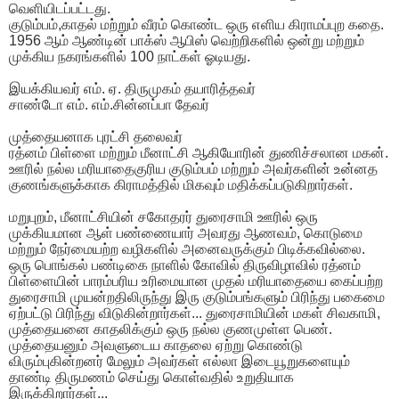
வெளியிடப்பட்டது.
குடும்பம்,காதல் மற்றும் வீரம் கொண்ட ஒரு எளிய கிராமப்புற கதை.
1956 ஆம் ஆண்டின் பாக்ஸ் ஆபிஸ் வெற்றிகளில் ஒன்று மற்றும்
முக்கிய நகரங்களில் 100 நாட்கள் ஓடியது.
இயக்கியவர் எம். ஏ. திருமுகம் தயாரித்தவர்
சாண்டோ எம். எம்.சின்னப்பா தேவர்
முத்தையனாக புரட்சி தலைவர்
ரத்னம் பிள்ளை மற்றும் மீனாட்சி ஆகியோரின் துணிச்சலான மகன்.
ஊரில் நல்ல மரியாதைகுரிய குடும்பம் மற்றும் அவர்களின் உன்னத
குணங்களுக்காக கிராமத்தில் மிகவும் மதிக்கப்படுகிறார்கள்.
மறுபுறம், மீனாட்சியின் சகோதரர் துரைசாமி ஊரில் ஒரு
முக்கியமான ஆள் பண்ணையார் அவரது ஆணவம், கொடுமை
மற்றும் நேர்மையற்ற வழிகளில் அனைவருக்கும் பிடிக்கவில்லை.
ஒரு பொங்கல் பண்டிகை நாளில் கோவில் திருவிழாவில் ரத்னம்
பிள்ளையின் பாரம்பரிய உரிமையான முதல் மரியாதையை கைப்பற்ற
துரைசாமி முயன்றதிலிருந்து இரு குடும்பங்களும் பிரிந்து பகைமை
ஏற்பட்டு பிரிந்து விடுகின்றார்கள்... துரைசாமியின் மகள் சிவகாமி,
முத்தையனை காதலிக்கும் ஒரு நல்ல குணமுள்ள பெண்.
முத்தையனும் அவளுடைய காதலை ஏற்று கொண்டு
விரும்புகின்றனர் மேலும் அவர்கள் எல்லா இடையூறுகளையும்
தாண்டி திருமணம் செய்து கொள்வதில் உறுதியாக
இருக்கிறார்கள்...