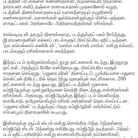
படத்தின் பாடல்களை கண்ணதாசன், உடுமலையார் (உடுமலை
நாராயண கவி), தஞ்சை ராமையாதாஸ் முதலானோர் எழுத,
படத்தின் திரைக்கதையையும் வசனத்தையும் எழுதினார்
கண்ணதாசன். வசனங்கள் ஒவ்வொன்றுக்கும் விசில் பறந்தன.
கைதட்டலால் அரங்கையே அதிரவைத்தார்கள் ரசிகர்கள்.
காமெடியுடன் நகரும் திரைக்கதை, படத்துக்குப் பலம் சேர்த்தது.
ஜி.ராமனாதனின் எல்லாப் பாடல்களும் மிகப்பெரிய ஹிட்டடித்தன.
‘நாடகமெல்லாம் கண்டேன்’, ‘வாங்க மச்சான் வாங்க’ என்று எல்லாப்
பாடல்களும் ரசிகர்களைக் கவர்ந்தன.
இந்தப் படம் தமிழகமெங்கும் நூறு நாட்களைக் கடந்து, இருநூறு
நாட்கள், அதற்கும் மேலே என்றோடியது. மிகப்பெரிய வசூல்
சாதனை செய்தது. ’மதுரை வீரன்’ திரைப்படம், முக்கியமாக மதுரை
சென்ட்ரல் தியேட்டரில் தொடர்ந்து ஹவுஸ்புல் காட்சிகளாக, 200
நாட்களைக் கடந்து ஓடியது. இந்தப் படத்தின் மூலமாக
எம்ஜிஆருக்கு மூன்றுவிதமான வெற்றி கிடைத்தது என்கிறார்கள்
ரசிகர்கள். அதாவது, எம்ஜிஆருக்கு இந்தப் படம் வெளிவந்த
கையோடு, தமிழகமெங்கும் ரசிகர் மன்றங்கள் தொடங்கப்பட்டன.
‘மதுரை வீரன்’ படத்துக்குப் பிறகு எம்ஜிஆரின் மார்க்கெட்டும்
சம்பளமும் திரையுலகில் கூடியது.
இன்றைக்கு சூப்பர் ஸ்டார் என்று சொல்கிற அந்த அந்தஸ்தை
எம்ஜிஆர் ஸ்டார் அந்தஸ்து எகிறியது. எம்ஜிஆர் நடித்தால், அந்தப்
படம் ஹிட்டாகிவிடும் என்று பைனான்சியர்கள் நம்பினார்கள்.