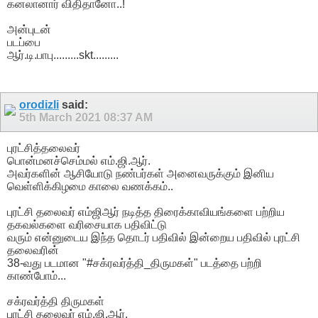
கனலானார் விதிதானோ..!
அன்புடன்
படப்பை
ஆர்.டி.பாபு.........skt.........
orodizli
said:
5th March 2021
08:37 AM
புரட்சித்தலைவர்
பொன்மனச்செம்மல் எம்.ஜி.ஆர்.
அவர்களின் ஆசியோடு நண்பர்கள் அனைவருக்கும் இனிய
வெள்ளிக்கிழமை காலை வணக்கம்..
புரட்சி தலைவர் எம்ஜிஆர் நடித்த திரைக்காவியங்களை பற்றிய
தகவல்களை வரிசையாக பதிவிட்டு
வரும் என்னுடைய இந்த தொடர் பதிவில் இன்றைய பதிவில் புரட்சி
தலைவரின்
38-வது படமான "#சக்ரவர்த்தி_திருமகள்" படத்தை பற்றி
காண்போம்...
சக்ரவர்த்தி திருமகள்
புரட்சி தலைவர் எம்.ஜி.ஆர்,