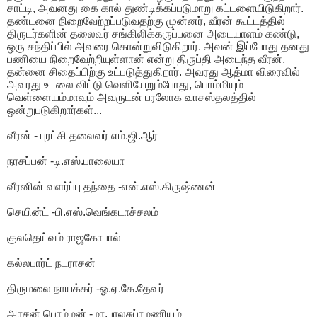
சாட்டி, அவனது கை கால் துண்டிக்கப்படுமாறு கட்டளையிடுகிறார்.
தண்டனை நிறைவேற்றப்படுவதற்கு முன்னர், வீரன் கூட்டத்தில்
திருடர்களின் தலைவர் சங்கிலிக்கருப்பனை அடையாளம் கண்டு,
ஒரு சந்திப்பில் அவரை கொன்றுவிடுகிறார். அவன் இப்போது தனது
பணியை நிறைவேற்றியுள்ளான் என்று திருப்தி அடைந்த வீரன்,
தன்னை சிதைப்பிற்கு உட்படுத்துகிறார். அவரது ஆத்மா விரைவில்
அவரது உடலை விட்டு வெளியேறும்போது, ​​பொம்மியும்
வெள்ளையம்மாவும் அவருடன் பரலோக வாசஸ்தலத்தில்
ஒன்றுபடுகிறார்கள்...
வீரன் - புரட்சி தலைவர் எம்.ஜி.ஆர்
நரசப்பன் -டி.எஸ்.பாலையா
வீரனின் வளர்ப்பு தந்தை -என்.எஸ்.கிருஷ்ணன்
செயின்ட் -பி.எஸ்.வெங்கடாச்சலம்
குலதெய்வம் ராஜகோபால்
கல்லபார்ட் நடராசன்
திருமலை நாயக்கர் -ஓ.ஏ.கே.தேவர்
அரசன் பொம்மன் -மா.பாலசுப்ரமணியம்