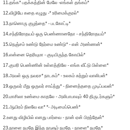
11.தங்க* பதக்கத்தின் மேலே -எங்கள் தங்கம்*
12.விழியே கதை எழுது -* உரிமைக்குரல்*
13.நானொரு குழந்தை* - படகோட்டி*
14.சந்திரோதயம் ஒரு பெண்ணானதோ - சந்திரோதயம்*
15.நெஞ்சம் உண்டு நேர்மை உண்டு* - என் அண்ணன்*
16.என்னை தெரியுமா - குடியிருந்த கோயில்*
17.குமரி பெண்ணின் உள்ளத்திலே - எங்க வீட்டு பிள்ளை*
18.அவள் ஒரு நவரச* நாடகம்* - உலகம் சுற்றும் வாலிபன்*
19.ஒருவர் மீது ஒருவர் சாய்ந்து* - நினைத்ததை முடிப்பவன்*
20.மாசிலா உண்மை காதலே - அலிபாபாவும் 40 திருடர்களும்*
21.ஆயிரம் நிலவே வா* *- அடிமைப்பெண்*
2.உனது விழியில் எனது பார்வை - நான் ஏன் பிறந்தேன்*
23.நாளை நமதே இந்த நாளும் நமதே - நாளை* நமதே*