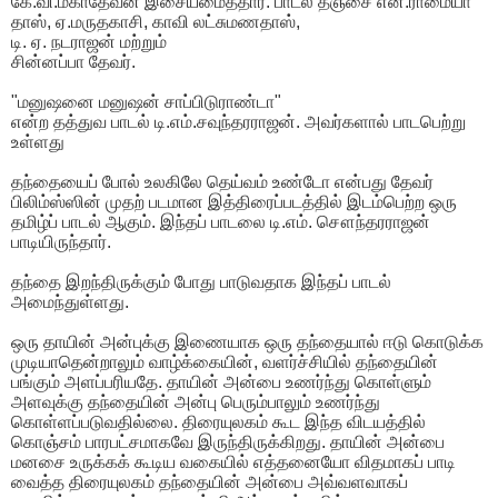
கே.வி.மகாதேவன் இசையமைத்தார். பாடல் தஞ்சை என்.ராமையா
தாஸ், ஏ.மருதகாசி, காவி லட்சுமணதாஸ்,
டி. ஏ. நடராஜன் மற்றும்
சின்னப்பா தேவர்.
"மனுஷனை மனுஷன் சாப்பிடுராண்டா"
என்ற தத்துவ பாடல் டி.எம்.சவுந்தரராஜன். அவர்களால் பாடபெற்று
உள்ளது
தந்தையைப் போல் உலகிலே தெய்வம் உண்டோ என்பது தேவர்
பிலிம்ஸ்ஸின் முதற் படமான இத்திரைப்படத்தில் இடம்பெற்ற ஒரு
தமிழ்ப் பாடல் ஆகும். இந்தப் பாடலை டி.எம். சௌந்தரராஜன்
பாடியிருந்தார்.
தந்தை இறந்திருக்கும் போது பாடுவதாக இந்தப் பாடல்
அமைந்துள்ளது.
ஒரு தாயின் அன்புக்கு இணையாக ஒரு தந்தையால் ஈடு கொடுக்க
முடியாதென்றாலும் வாழ்க்கையின், வளர்ச்சியில் தந்தையின்
பங்கும் அளப்பரியதே. தாயின் அன்பை உணர்ந்து கொள்ளும்
அளவுக்கு தந்தையின் அன்பு பெரும்பாலும் உணர்ந்து
கொள்ளப்படுவதில்லை. திரையுலகம் கூட இந்த விடயத்தில்
கொஞ்சம் பாரபட்சமாகவே இருந்திருக்கிறது. தாயின் அன்பை
மனசை உருக்கக் கூடிய வகையில் எத்தனையோ விதமாகப் பாடி
வைத்த திரையுலகம் தந்தையின் அன்பை அவ்வளவாகப்