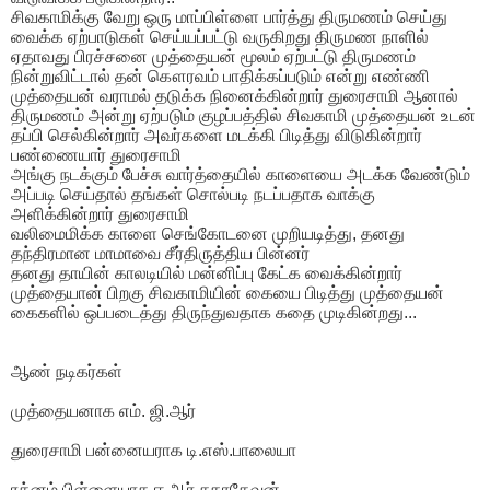
சிவகாமிக்கு வேறு ஒரு மாப்பிள்ளை பார்த்து திருமணம் செய்து
வைக்க ஏற்பாடுகள் செய்யப்பட்டு வருகிறது திருமண நாளில்
ஏதாவது பிரச்சனை முத்தையன் மூலம் ஏற்பட்டு திருமணம்
நின்றுவிட்டால் தன் கௌரவம் பாதிக்கப்படும் என்று எண்ணி
முத்தையன் வராமல் தடுக்க நினைக்கின்றார் துரைசாமி ஆனால்
திருமணம் அன்று ஏற்படும் குழப்பத்தில் சிவகாமி முத்தையன் உடன்
தப்பி செல்கின்றார் அவர்களை மடக்கி பிடித்து விடுகின்றார்
பண்ணையார் துரைசாமி
அங்கு நடக்கும் பேச்சு வார்த்தையில் காளையை அடக்க வேண்டும்
அப்படி செய்தால் தங்கள் சொல்படி நடப்பதாக வாக்கு
அளிக்கின்றார் துரைசாமி
வலிமைமிக்க காளை செங்கோடனை முறியடித்து, தனது
தந்திரமான மாமாவை சீர்திருத்திய பின்னர்
தனது தாயின் காலடியில் மன்னிப்பு கேட்க வைக்கின்றார்
முத்தையான் பிறகு சிவகாமியின் கையை பிடித்து முத்தையன்
கைகளில் ஒப்படைத்து திருந்துவதாக கதை முடிகின்றது...
ஆண் நடிகர்கள்
முத்தையனாக எம். ஜி.ஆர்
துரைசாமி பன்னையராக டி.எஸ்.பாலையா
ரத்னம் பிள்ளையாக ஈ.ஆர்.சகாதேவன்