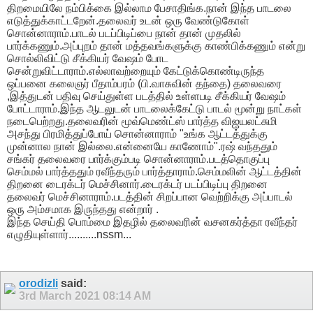
திறமையிலே நம்பிக்கை இல்லாம பேசாதிங்க.நான் இந்த பாடலை
எடுத்துக்காட்டறேன்.தலைவர் உடன் ஒரு வேண்டுகோள்
சொன்னாராம்.பாடல் படப்பிடிப்பை நான் தான் முதலில்
பார்க்கணும்.அப்புறம் தான் மத்தவங்களுக்கு காண்பிக்கணும் என்று
சொல்லிவிட்டு சீக்கியர் வேஷம் போட
சென்றுவிட்டாராம்.எல்லாவற்றையும் கேட்டுக்கொண்டிருந்த
ஒப்பனை கலைஞர் பீதாம்பரம் (பி.வாசுவின் தந்தை) தலைவரை
,இத்துடன் பதிவு செய்துள்ள படத்தில் உள்ளபடி சீக்கியர் வேஷம்
போட்டாராம்.இந்த ஆடலுடன் பாடலைக்கேட்டு பாடல் மூன்று நாட்கள்
நடைபெற்றது.தலைவரின் மூவ்மெண்ட்ஸ் பார்த்த விஜயலட்சுமி
அசந்து பிரமித்துப்போய் சொன்னாராம் "உங்க ஆட்டத்துக்கு
முன்னால நான் இல்லை.என்னையே காணோம்".ரஷ் வந்ததும்
சங்கர் தலைவரை பார்க்கும்படி சொன்னாராம்.படத்தொகுப்பு
செம்மல் பார்த்ததும் ரவீந்தரும் பார்த்தாராம்.செம்மலின் ஆட்டத்தின்
திறனை டைரக்டர் மெச்சினார்.டைரக்டர் படப்பிடிப்பு திறனை
தலைவர் மெச்சினாராம்.படத்தின் சிறப்பான வெற்றிக்கு அப்பாடல்
ஒரு அம்சமாக இருந்தது என்றார் .
இந்த செய்தி பொம்மை இதழில் தலைவரின் வசனகர்த்தா ரவீந்தர்
எழுதியுள்ளார்..........nssm...
orodizli
said:
3rd March 2021
08:14 AM