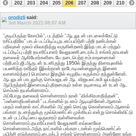
201
202
203
204
205
206
207
208
209
210
orodizli
said:
3rd March 2021
08:07 AM
"குடியிருந்த கோயில்", படத்தில் "ஆடலுடன் பாடலைக்கேட்டு
ரசிப்பதிலே" பாடல் படப்பிடிப்பு,நடனப்பயிற்சி பற்றி நண்பர்கள்
பதிவுகள் மூலம் விவாதித்து வருகின்றனர்.இந்த பாடல் மற்றும்
படப்பிடிப்பு பற்றி தயாரிப்பாளர் வேலுமணி,டைரக்டர் சங்கர்,நாயகன்
தலைவர் ஆகியோர்களிடையே நடைபெற்ற சம்பாஷனைகள்
பற்றி,எம்.ஜி.ஆருடன் உடனிருந்து 1950ல் இருந்து திரையுலகில்
பயணித்த ரவீந்தர் (இவர்தான் நாடோடிமன்னனுக்கு இணை
வசனகர்த்தா) பொம்மை இதழில் எழுதிய சுருக்கம் தந்துள்ளேன்.
ஆடலுடன் பாடலுக்கு செம்மலுடன் ஆட விஜயலட்சுமி ஒப்பந்தம்
ஆயிருந்தார்.இளமையும்,திறமையும் உள்ள நடிகையுடன் உடன் ஆட
செம்மல் தயங்கினாராம்.
அப்போது தலைவர் சொன்னாராம் நான் "விக்கிரமாதித்தன்",
"மன்னாதிமன்னன்" படங்களில் நடனம் ஆடியுள்ளேன்.ஆனால்
பரதம் என்றால் காட்சிகளில் அட்ஜஸ் செய்து கொள்ளலாம்.ஆனால்
பங்கரா நடனத்துக்கு மூவ்மெண்ட்ஸ் முக்கியம் என்று சொல்லிவிட்டு
உடன் படப்பிடிப்பை ஒருவாரம் தள்ளிவைக்க
சொன்னாராம்.தயாரிப்பாளர் வேலுமணி எவ்வளவோ
சொன்னாராம்.அந்த நாட்களில் பங்கரா டான்ஸ் மூவ்மெண்ட்ஸ்
பயிற்சி எடுத்தாராம்.டைரக்டர் சங்கர் சொன்னாராம் அண்ணே உங்க