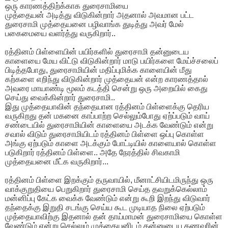
ஒரு காரணத்திற்க்காக துரைசாமியை
முத்தையன் அடித்து விடுகின்றார் அதனால் அவமான பட்ட
துரைசாமி முத்தையனை பழிவாங்க துடித்து அவர் மேல்
பகைமையை வளர்த்து வருகிறார்..
ரத்தினம் பிள்ளையின் பயிர்களில் துரைசாமி தன்னுடைய
காளையை மேய விட்டு விடுகின்றார் மாடு பயிர்களை மேய்ச்சலைப்
பிடித்தபோது, ​​துரைசாமியின் மதிப்புமிக்க காளையின் மீது
கற்களை எறிந்து விடுகின்றார் முத்தையன் என்ற காரணத்தால்
அவரை மாயாண்டி மூலம் கடத்தி சென்று ஒரு அறையில் கைது
செய்து வைக்கின்றார் துரைசாமி..
இது முத்தையாவின் தந்தையான ரத்தினம் பிள்ளைக்கு தெரிய
வருகிறது தன் மகனை காப்பாற்ற செல்லும்போது ஏற்ப்படும் வாய்
சண்டையில் துரைசாமியின் காளையை அடக்க வேண்டும் என்று
சவால் விடும் துரைசாமியிடம் ரத்தினம் பிள்ளை ஒப்பு கொள்ள
அங்கு ஏற்படும் காளை அடக்கும் போட்டியில் காளையால் கொள்ள
படுகிறார் ரத்தினம் பிள்ளை.. அதே நேரத்தில் சிவகாமி
முத்தையனை மீட்க வருகிறார்...
ரத்தினம் பிள்ளை இறக்கும் தருவாயில், மீனாட்சியிடமிருந்து ஒரு
வாக்குறுதியை பெறுகிறார் துரைசாமி செய்த தவறுக்கெல்லாம்
மன்னிப்பு கேட்க வைக்க வேண்டும் என்று கூறி இறந்து விடுவார்
தந்தைக்கு இறுதி சடங்கு செய்ய கூட முடியாத நிலை ஏற்படும்
முத்தையாவிற்கு இதனால் தன் தாய்மாமன் துரைசாமியை கொள்ள
வேண்டும் என்று செல்லும் முத்தையனிடம் தன்னுடைய கணவரின்