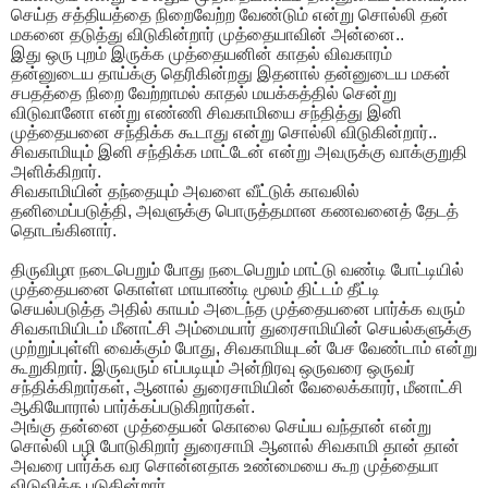
செய்த சத்தியத்தை நிறைவேற்ற வேண்டும் என்று சொல்லி தன்
மகனை தடுத்து விடுகின்றார் முத்தையாவின் அன்னை..
இது ஒரு புறம் இருக்க முத்தையனின் காதல் விவகாரம்
தன்னுடைய தாய்க்கு தெரிகின்றது இதனால் தன்னுடைய மகன்
சபதத்தை நிறை வேற்றாமல் காதல் மயக்கத்தில் சென்று
விடுவானோ என்று எண்ணி சிவகாமியை சந்தித்து இனி
முத்தையனை சந்திக்க கூடாது என்று சொல்லி விடுகின்றார்..
சிவகாமியும் இனி சந்திக்க மாட்டேன் என்று அவருக்கு வாக்குறுதி
அளிக்கிறார்.
சிவகாமியின் தந்தையும் அவளை வீட்டுக் காவலில்
தனிமைப்படுத்தி, அவளுக்கு பொருத்தமான கணவனைத் தேடத்
தொடங்கினார்.
திருவிழா நடைபெறும் போது நடைபெறும் மாட்டு வண்டி போட்டியில்
முத்தையனை கொள்ள மாயாண்டி மூலம் திட்டம் தீட்டி
செயல்படுத்த அதில் காயம் அடைந்த முத்தையனை பார்க்க வரும்
சிவகாமியிடம் மீனாட்சி அம்மையார் துரைசாமியின் செயல்களுக்கு
முற்றுப்புள்ளி வைக்கும் போது, ​​சிவகாமியுடன் பேச வேண்டாம் என்று
கூறுகிறார். இருவரும் எப்படியும் அன்றிரவு ஒருவரை ஒருவர்
சந்திக்கிறார்கள், ஆனால் துரைசாமியின் வேலைக்காரர், மீனாட்சி
ஆகியோரால் பார்க்கப்படுகிறார்கள்.
அங்கு தன்னை முத்தையன் கொலை செய்ய வந்தான் என்று
சொல்லி பழி போடுகிறார் துரைசாமி ஆனால் சிவகாமி தான் தான்
அவரை பார்க்க வர சொன்னதாக உண்மையை கூற முத்தையா
விடுவிக்க படுகின்றார்..