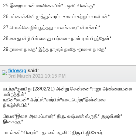
25.இறைவா உன் மாளிகையில்* - ஒளி விளக்கு*
26.பச்சைக்கிளி முத்துச்சரம் - உலகம் சுற்றும் வாலிபன்*
27.பொன்னெழில் பூத்தது - கலங்கரை* விளக்கம்*
28.உனது விழியில் எனது பார்வை - நான் ஏன் பிறந்தேன்*
29.நாளை நமதே* இந்த நாளும் நமதே -நாளை நமதே*
fidowag
said:
3rd March 2021
10:15 PM
கடந்த*ஞாயிறு (28/02/21) அன்று சென்னை*ராஜா அண்ணாமலை
மன்றத்தில்*
நவீன்*பைன்* ஆர்ட்ஸ்*சார்பில்*நடைபெற்ற*இன்னிசை
நிகழ்ச்சியில்*
பிரபல*இசை அமைப்பாளர்* திரு. லஷ்மண் ஸ்ருதி* குழுவினர்*
இசைத்த*
பாடல்கள்*விவரம்* - தகவல் உதவி :: திரு.பி.ஜி.சேகர்,