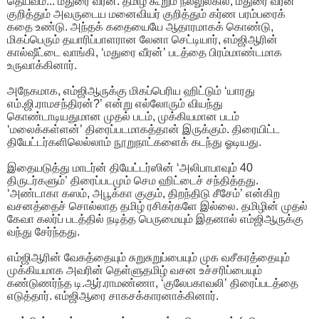
தெய்வம்... மதுரை வீரன். தமிழ் கூறும் நல்லுலகில், மதுரை வீரன்
குறித்தும் அவருடைய மனைவியர் குறித்தும் கர்ண பரம்பரைக்
கதை உண்டு. அந்தக் கதையையே ஆதாரமாகக் கொண்டு,
மிகப்பெரும் தயாரிப்பாளரான லேனா செட்டியார், எம்ஜிஆரின்
கால்ஷீட்டை வாங்கி, ‘மதுரை வீரன்’ படத்தை பிரம்மாண்டமாக
உருவாக்கினார்.
அநேகமாக, எம்ஜிஆருக்கு மிகப்பெரிய ஹிட்டும் ‘யாரது
எம்.ஜி.ராமசந்திரன்?’ என்று எல்லோரும் வியந்து
கொண்டாடியதுமான முதல் படம், முக்கியமான படம்
‘மலைக்கள்ளன்’ திரைப்படமாகத்தான் இருக்கும். திரையிட்ட
தியேட்டர்களிலெல்லாம் நூறுநாட்களைக் கடந்து ஓடியது.
இதையடுத்து மாடர்ன் தியேட்டர்ஸின் ‘அலிபாபாவும் 40
திருடர்களும்’ திரைப்படமும் செம ஹிட்டைச் சந்தித்தது.
‘அண்டாகா கஸம், அபூக்கா குகும், திறந்திடு சீசேம்’ என்கிற
வசனத்தைச் சொல்லாத தமிழ் ரசிகர்களே இல்லை. தமிழின் முதல்
கேவா கலர்ப் படத்தில் நடித்த பெருமையும் இதனால் எம்ஜிஆருக்கு
வந்து சேர்ந்தது.
எம்ஜிஆரின் வேகத்தையும் சுறுசுறுப்பையும் முக வசீகரத்தையும்
முக்கியமாக அவரின் தெள்ளுதமிழ் வசன உச்சரிப்பையும்
கண்டுணர்ந்த டி.ஆர்.ராமண்ணா, ‘குலேபகாவலி’ திரைப்படத்தை
எடுத்தார். எம்ஜிஆரை சாகசக்காரனாக்கினார்.