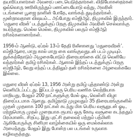
தயாரிப்பாளர்கள் அவரைப் படையெடுத்தார்கள். விநியோகஸ்தர்கள்
ஒவ்வொரு ஊரிலிருந்தும் பணப்பையோடு வந்து, அவரின்
படங்களை பூஜை நாளின் போதே, வாங்கத் துடித்தார்கள்.
மூன்றாவதான விஷயம்... அப்போது எம்ஜிஆர், திமுகவில் இருந்தார்.
‘மதுரை வீரன்’ படத்துக்குப் பிறகு திமுகவில் அவரின் செல்வாக்கு
உயர்ந்தது. மெல்ல மெல்ல, திமுகவில் பலரும் எம்ஜிஆர்
ரசிகர்களானார்கள்.
1956-ம் ஆண்டு, ஏப்ரல் 13-ம் தேதி ரிலீஸானது ‘மதுரைவீரன்’.
எம்ஜிஆரை, மாறு கால் மாறு கை வாங்குவதுடன் படம் முடியும்.
துக்கத்தோடும் அழுகையோடும் திரையரங்கை விட்டு வெளியே
வந்தார்கள் தமிழ் ரசிகர்கள். ஆனால் இந்தப் படத்துக்குப் பிறகு
எம்ஜிஆர், வேறு எந்தப் படத்திலும் தன் ரசிகர்களை அழவைக்கவே
இல்லை.
மதுரை வீரன் ஏப்ரல் 13, 1956 அன்று தமிழ் புத்தாண்டு அன்று
வெளியிடப்பட்டது. இப்படம் ஒரு பெரிய வணிக வெற்றியாக
மாறியது, மேலும் 200 நாட்களுக்கு மேல் ஓடி, வெள்ளி விழா
திரைப்படமாக ஆனது. தமிழ்நாடு முழுவதும் 35 திரையரங்குகளில்
முதன் முதலாக 100 நாட்கள் கடந்து மிக பெரிய வசூலுடன் ஓடி,
மற்றுமொரு முதல் முறையாக ரூபாய் ஒரு கோடி வசூலை கடந்ததும்
பிரம்மாண்ட சிறப்பு. இது புரட்சி தலைவர் மற்றும் பத்மினி
ஆகியோருக்கு சினிமா வாழ்க்கையில் ஒரு மைல்கல்லாக
அமைந்தது. மேலும் இது போன்ற பல படங்கள் உருவாக
வழிவகுத்தது.