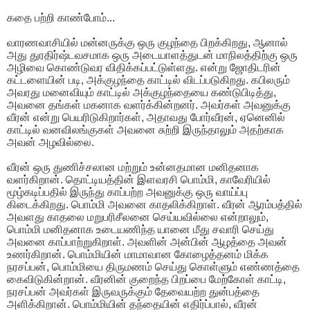
கதை பற்றி காண்போம்...
வாரணவாசியில் மன்னருக்கு ஒரு குழந்தை பிறக்கிறது, ஆனால்
அது துரதிர்ஷ்டவசமாக ஒரு அடையாளத்துடன் மாநிலத்திற்கு ஒரு
அழிவை கொண்டுவர விதிக்கப்பட்டுள்ளது. என்று ஜோதிடரின்
கட்டளையின் படி, அக்குழந்தை காட்டில் விடப்படுகிறது. கபிலரும்
அவரது மனைவியும் காட்டில் அக்குழந்தையை கண்டுபிடித்து,
அவனை தங்கள் மகனாக வளர்க்கின்றனர். அவர்கள் அவனுக்கு
வீரன் என்று பெயரிடுகிறார்கள், அதாவது போர்வீரன், ஏனெனில்
காட்டில் வனவிலங்குகள் அவனை சுற்றி இருந்தாலும் அதற்காக
அவன் அழவில்லை.
வீரன் ஒரு துணிச்சலான மற்றும் உன்னதமான மனிதனாக
வளர்கிறான். தொட்டியத்தின் இளவரசி பொம்மி, காவேரியில்
மூழ்கடிப்பதில் இருந்து காப்பற்ற அவனுக்கு ஒரு வாய்ப்பு
கிடைக்கிறது. பொம்மி அவனை காதலிக்கிறாள். வீரன் ஆரம்பத்தில்
அவளது காதலை மறுபரிசீலனை செய்யவில்லை என்றாலும்,
பொம்மி மனிதனாக உடையணிந்த யானை மீது சவாரி செய்து
அவனை காப்பாற்றுகிறாள். அவளின் அன்பின் ஆழத்தை அவன்
உணர்கிறான். பொம்மியின் மாமாவான கோழைத்தனம் மிக்க
நரசப்பன், பொம்மியை திருமணம் செய்து கொள்ளும் எண்ணத்தை
கைவிடுகின்றான். வீரனின் குறைந்த பிறப்பை மேற்கோள் காட்டி,
நரசப்பன் அவர்கள் இருவருக்கும் தேவையற்ற துன்பத்தை
அளிக்கிறான். பொம்மியின் தந்தையின் எதிர்ப்பால், வீரன்