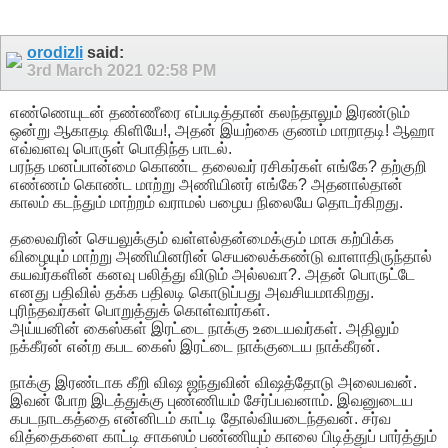
orodizli
said:
3rd March 2021
02:58 PM
எண்ணெயுடன் தண்ணீரை எப்படித்தான் கலந்தாலும் இரண்டும்
ஒன்று ஆகாதடி கிளியே!, அதன் இயற்கை குணம் மாறாதடி! ஆஹா
எவ்வளவு பொருள் பொதிந்த பாடல்.
பரந்த மனப்பான்மை கொண்ட தலைவர் ரசிகர்கள் எங்கே? தற்குறி
எண்ணம் கொண்ட மாற்று அணியினர் எங்கே? அதனால்தான்
காலம் கடந்தும் மாற்றம் வராமல் பழைய நிலையே தொடர்கிறது.
தலைவரின் செயலுக்கும் வள்ளல்தன்மைக்கும் மாசு கற்பிக்க
விழையும் மாற்று அணியினரின் செயலைக்கண்டு வாளாதிருந்தால்
கயவர்களின் கனவு பலித்து விடும் அல்லவா?. அதன் பொருட்டே
எனது பதிவில் தக்க பதிலடி கொடுப்பது அவசியமாகிறது.
புரிந்தவர்கள் பொறுத்துக் கொள்வார்கள்.
அய்யனின் கைஸ்கள் இரட்டை நாக்கு உடையவர்கள். அதிலும்
நக்கீரன் என்ற கபட கைஸ் இரட்டை நாக்குடைய நாக்கீரன்.
நாக்கு இரண்டாக கீறி விஷ ஜந்துவின் விஷத்தோடு அலைபவன்.
இவன் போற இடத்துக்கு புண்ணியம் சேர்ப்பவனாம். இவனுடைய
கபடநாடகத்தை என்னிடம் காட்டி தோல்வியடைந்தவன். சர்வ
வித்தைகளை காட்டி சாகஸம் பண்ணியும் காலை பிடித்துப் பார்த்தும்