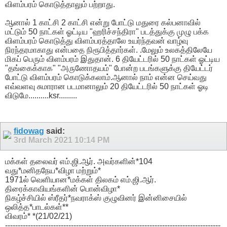
விளம்பரம் கொடுத்தாலும் பற்றாது.
ஆனால் 1 காட்சி 2 காட்சி என்று போட்டு மதுரை கல்பனாவில்
மட்டும் 50 நாட்கள் ஓட்டிய "ஹரிச்சந்திரா" படத்துக்கு முழு பக்க
விளம்பரம் கொடுத்து விளம்பரத்தாலே உயர்ந்தவன் வாழ்வு
நிரந்தரமாகாது என்பதை நிரூபித்தார்கள். .மேலும் உலகத்திலேயே
மிகப் பெரும் விளம்பரம் இதுதான். 6 தியேட்டரில் 50 நாட்கள் ஓட்டிய
"தங்கைக்காக" "அருணோதயம்" போன்ற படங்களுக்கு தியேட்டர்
போட்டு விளம்பரம் கொடுக்கலாம்.ஆனால் நாம் என்ன செய்வது
எவ்வளவு சுமாரான படமானாலும் 20 தியேட்டரில் 50 நாட்கள் ஓடி
விடுமே..........ksr.........
fidowag
said:
3rd March 2021
10:14 PM
மக்கள் தலைவர் எம்.ஜி.ஆர். அவர்களின்*104
வது*மனிதநேய*விழா மற்றும்*
1971ல் வெளியான*மக்கள் திலகம் எம்.ஜி.ஆர்.
திரைக்காவியங்களின் பொன்விழா*
நிகழ்ச்சியில் ஸ்ரீதர்*நவராக்ஸ் குழுவினர் இன்னிசையில்
ஒலித்த*பாடல்கள்**
விவரம்* *(21/02/21)
-------------------------------------------------------------------------------------