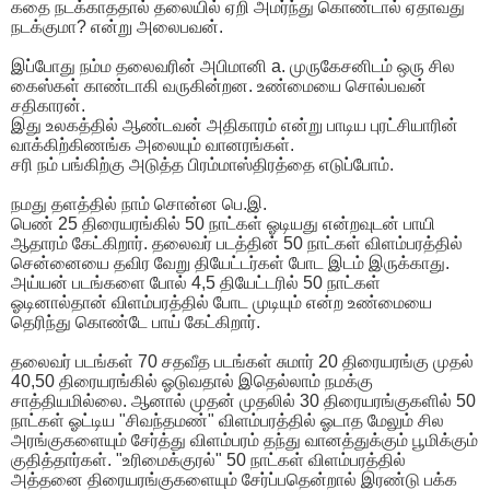
கதை நடக்காததால் தலையில் ஏறி அமர்ந்து கொண்டால் ஏதாவது
நடக்குமா? என்று அலைபவன்.
இப்போது நம்ம தலைவரின் அபிமானி a. முருகேசனிடம் ஒரு சில
கைஸ்கள் காண்டாகி வருகின்றன. உண்மையை சொல்பவன்
சதிகாரன்.
இது உலகத்தில் ஆண்டவன் அதிகாரம் என்று பாடிய புரட்சியாரின்
வாக்கிற்கிணங்க அலையும் வானரங்கள்.
சரி நம் பங்கிற்கு அடுத்த பிரம்மாஸ்திரத்தை எடுப்போம்.
நமது தளத்தில் நாம் சொன்ன பெ.இ.
பெண் 25 திரையரங்கில் 50 நாட்கள் ஓடியது என்றவுடன் பாயி
ஆதாரம் கேட்கிறார். தலைவர் படத்தின் 50 நாட்கள் விளம்பரத்தில்
சென்னையை தவிர வேறு தியேட்டர்கள் போட இடம் இருக்காது.
அய்யன் படங்களை போல் 4,5 தியேட்டரில் 50 நாட்கள்
ஓடினால்தான் விளம்பரத்தில் போட முடியும் என்ற உண்மையை
தெரிந்து கொண்டே பாய் கேட்கிறார்.
தலைவர் படங்கள் 70 சதவீத படங்கள் சுமார் 20 திரையரங்கு முதல்
40,50 திரையரங்கில் ஓடுவதால் இதெல்லாம் நமக்கு
சாத்தியமில்லை. ஆனால் முதன் முதலில் 30 திரையரங்குகளில் 50
நாட்கள் ஓட்டிய "சிவந்தமண்" விளம்பரத்தில் ஓடாத மேலும் சில
அரங்குகளையும் சேர்த்து விளம்பரம் தந்து வானத்துக்கும் பூமிக்கும்
குதித்தார்கள். "உரிமைக்குரல்" 50 நாட்கள் விளம்பரத்தில்
அத்தனை திரையரங்குகளையும் சேர்ப்பதென்றால் இரண்டு பக்க