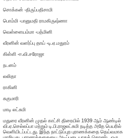
சொக்கன் -திருப்பதிசாமி
பொம்மி -பானுமதி ராமகிருஷ்ணா
வெள்ளையம்மா -பத்மினி
வீரனின் வளர்ப்பு தாய் -டி.ஏ.மதுரம்
கிள்ளி -ஈ.வி.சரோஜா
நடனம்
லலிதா
ராகினி
சுகுமாரி
மாடி லட்சுமி
மதுரை வீரனின் முதல் காட்சி திரையில் 1939 ஆம் ஆண்டில்
வி.ஏ.செல்லப்பா மற்றும் டி.பி.ராஜலட்சுமி நடித்த அதே பெயரில்
வெளியிடப்பட்டது. இந்த நாட்டுப்புற புராணக்கதை தெய்வமாக
மாறியது. புராணக்கதையை அடிப்படையாகக் கொண்ட ஒரு