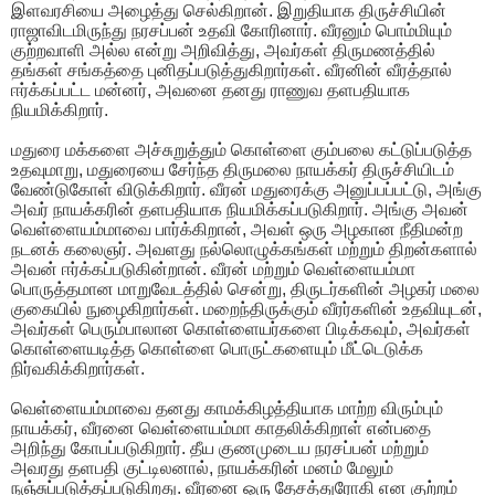
இளவரசியை அழைத்து செல்கிறான். இறுதியாக திருச்சியின்
ராஜாவிடமிருந்து நரசப்பன் உதவி கோரினார். வீரனும் பொம்மியும்
குற்றவாளி அல்ல என்று அறிவித்து, அவர்கள் திருமணத்தில்
தங்கள் சங்கத்தை புனிதப்படுத்துகிறார்கள். வீரனின் வீரத்தால்
ஈர்க்கப்பட்ட மன்னர், அவனை தனது ராணுவ தளபதியாக
நியமிக்கிறார்.
மதுரை மக்களை அச்சுறுத்தும் கொள்ளை கும்பலை கட்டுப்படுத்த
உதவுமாறு, மதுரையை சேர்ந்த திருமலை நாயக்கர் திருச்சியிடம்
வேண்டுகோள் விடுக்கிறார். வீரன் மதுரைக்கு அனுப்பப்பட்டு, அங்கு
அவர் நாயக்கரின் தளபதியாக நியமிக்கப்படுகிறார். அங்கு அவன்
வெள்ளையம்மாவை பார்க்கிறான், அவள் ஒரு அழகான நீதிமன்ற
நடனக் கலைஞர். அவளது நல்லொழுக்கங்கள் மற்றும் திறன்களால்
அவன் ஈர்க்கப்படுகின்றான். வீரன் மற்றும் வெள்ளையம்மா
பொருத்தமான மாறுவேடத்தில் சென்று, திருடர்களின் அழகர் மலை
குகையில் நுழைகிறார்கள். மறைந்திருக்கும் வீரர்களின் உதவியுடன்,
அவர்கள் பெரும்பாலான கொள்ளையர்களை பிடிக்கவும், அவர்கள்
கொள்ளையடித்த கொள்ளை பொருட்களையும் மீட்டெடுக்க
நிர்வகிக்கிறார்கள்.
வெள்ளையம்மாவை தனது காமக்கிழத்தியாக மாற்ற விரும்பும்
நாயக்கர், வீரனை வெள்ளையம்மா காதலிக்கிறாள் என்பதை
அறிந்து கோபப்படுகிறார். தீய குணமுடைய நரசப்பன் மற்றும்
அவரது தளபதி குட்டிலனால், நாயக்கரின் மனம் மேலும்
நஞ்சுப்படுத்தப்படுகிறது. வீரனை ஒரு தேசத்துரோகி என குற்றம்