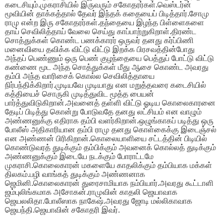
கடைசியும்.முகராசியில் இருவரும் சகோதரர்கள்.வெஸ்டர்ன்
மூவியின் தாக்கத்தால் தேவர் இந்தக் கதையைப் பிடித்தார்.சோமு
ராமு என்ற இரு சகோதரர்கள்.தந்தையை இழந்த பிள்ளைகளை
தாய் செவிலித்தாய் வேலை செய்து காப்பாற்றுகிறாள்.திரண்ட
சொத்துக்கள் கொண்ட பணக்காரர் ஒருவர் தனது கர்ப்பிணி
மனைவியை தவிக்க விட்டு விட்டு இறக்க பிரசவத்தின்போது
அந்தப் பெண்ணும் ஒரு பெண் குழந்தையை பெத்துப் போட்டு விட்டு
கண்ணை மூட அந்த சொத்துக்கள் மீது ஆசை கொண்ட அவரது
தம்பி அந்த வாரிசைக் கொல்ல செவிலித்தாயை
நிர்பந்திக்கிறார்.முடியவே முடியாது என மறுத்தவரை கடைசியில்
கத்தியைச் சொருகி முடித்துவிட மூத்த பையன்
பார்த்துவிடுகிறான்.அவனைத் தள்ளி விட்டு ஓடிய கொலைகாரனை
தேடிப் பிடித்து கொன்று போடுவதே தனது லட்சியம் என வாழும்
அண்ணனுக்கு எதிராக தம்பி வளர்கிறான்.ஒழுங்காகப் படித்து ஒரு
போலீஸ் அதிகாரியான தம்பி ராமு தனது கொள்கைக்கு இடைஞ்சல்
என அண்ணன் பிரிகிறான்.கொலையாளியை சட்டத்தின் பிடியில்
கொண்டுவரத் துடிக்கும் தம்பிக்கும் அவனைக் கொல்லத் துடிக்கும்
அண்ணனுக்கும் இடையே நடக்கும் போராட்டமே
முகராசி.கொலைகாரன் மகளையே காதலிக்கும் தம்பியாக மக்கள்
திலகம்.பழி வாங்கத் துடிக்கும் அண்ணனாக
ஜெமினி.கொலைகாரன் துரைசாமியாக நம்பியார்.அவரது கூட்டாளி
ஜம்புலிங்கமாக அசோகன்.ராமுவின் காதலி ஜெயாவாக
ஜெயலலிதா.போலீஸாக நாகேஷ்.அவரது ஜோடி மல்லிகாவாக
ஜெயந்தி.ஜெயாவின் சகோதரி இவர்.