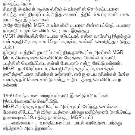
நிறைந்த நேரம்.
சிவாஜி அவர்கள் நடித்த ஸ்ரீதர் அவர்களின் சொந்தப்படமான
சிவந்த மண் திரைப்படம், அந்த காலகட்டத்தில் மிக பிரமாண்டமாக
தயாரித்து இருந்தார்கள்.
அதே நேரத்தில் MGR அவர்களின் படமான சின்ன பட்ஜெட் படமான
நம்நாடு படமும் வெளியிட ரெடியாக இருந்தது.
(MGR அரசியலில் நேரடியாக ஈடுபட்டால் என்ன வரவேற்பு இருக்கும்
என் கருதி அவசரமாக 15 நாட்களுக்கு கால்ஷீட் கொடுத்து எடுத்த
படம்.)
நம்நாடு படத்தின் தயாரிப்பாளர் திரு.நாகிரெட்டி அவர்கள் MGR
இடம், சிவந்த மண் வெளியிடும் நேரத்தை சொல்லி நம்நாடு
படத்தின் வெளியீட்டை தள்ளி போடலாம் என்று கேட்டு உள்ளார்.
MGR - நாகிரெட்டியுடம், சிவாஜி அவர்களுக்கும், எனக்கும்
தனித்தனியான ரசிகர்கள் உள்ளனர். என்னுடைய ரசிகர்கள் மேலே
எனக்கு நம்பிக்கை உண்டு என்று கூறி படத்தை வெளியிட கூறி
உள்ளார்.
1969.சிவந்த மண் மற்றும் நம்நாடு இரண்டும் 2 நாட்கள்
இடைவேளையில் வெளியிடு.
MGR அவர்களும் நாகிரெட்டி அவர்களும் சேர்ந்து, சென்னை
மேகலா தியேட்டரில் இந்த படத்தை பார்த்து மகிழ்ந்தனர்.(நாகிரெட்டி
நினைவுகள்.19. பத்தே நாளில் ஒரு MGR படம்)
.…. வாங்கையா ... வாத்தியாரையா.. பாடல் வரவேற்பை பார்த்து
சந்தோசம் அடைந்தாராம்.