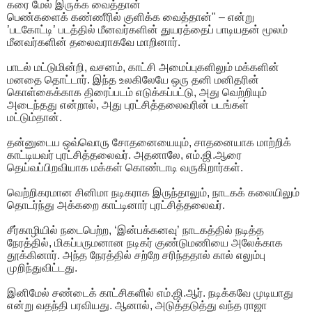
கரை மேல் இருக்க வைத்தான்
பெண்களைக் கண்ணீரில் குளிக்க வைத்தான்" – என்று
’படகோட்டி’ படத்தில் மீனவர்களின் துயரத்தைப் பாடியதன் மூலம்
மீனவர்களின் தலைவராகவே மாறினார்.
பாடல் மட்டுமின்றி, வசனம், காட்சி அமைப்புகளிலும் மக்களின்
மனதை தொட்டார். இந்த உலகிலேயே ஒரு தனி மனிதரின்
கொள்கைக்காக திரைப்படம் எடுக்கப்பட்டு, அது வெற்றியும்
அடைந்தது என்றால், அது புரட்சித்தலைவரின் படங்கள்
மட்டும்தான்.
தன்னுடைய ஒவ்வொரு சோதனையையும், சாதனையாக மாற்றிக்
காட்டியவர் புரட்சித்தலைவர். அதனாலே, எம்.ஜி.ஆரை
தெய்வப்பிறவியாக மக்கள் கொண்டாடி வருகிறார்கள்.
வெற்றிகரமான சினிமா நடிகராக இருந்தாலும், நாடகக் கலையிலும்
தொடர்ந்து அக்கறை காட்டினார் புரட்சித்தலைவர்.
சீர்காழியில் நடைபெற்ற, ‘இன்பக்கனவு’ நாடகத்தில் நடித்த
நேரத்தில், மிகப்பருமனான நடிகர் குண்டுமணியை அலேக்காக
தூக்கினார். அந்த நேரத்தில் சற்றே சரிந்ததால் கால் எலும்பு
முறிந்துவிட்டது.
இனிமேல் சண்டைக் காட்சிகளில் எம்.ஜி.ஆர். நடிக்கவே முடியாது
என்று வதந்தி பரவியது. ஆனால், அடுத்தடுத்து வந்த ராஜா