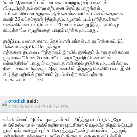
'நான் ஆணையிட்டால்' பாடலை மாற்று நடிகர் பாடினால்
எப்படியிருக்கும் என்று கற்பனை செய்து பாருங்கள்.
படம் வெளியான தருணத்தில் சென்னையின் மக்கள் தொகை
சுமார் 30 லட்சம்தான் இருக்கும். ஆனால் படம் பார்த்தவர்கள்
எண்ணிக்கை மட்டும் சுமார் 20 லட்சம் என்று இந்து நாளிதழ்
சுட்டிக்காட்டி எழுதியதை யாரும் மறக்க முடியாது.
தமிழ்ப்பட உலகை கனவு தேசம் என்பார்கள். அது "எங்க வீட்டுப்
பிள்ளை"க்கு மிக பொருந்தும்
எத்தனை தடவை பார்த்தாலும் இரவில் தூங்கும் போது கண்களை
மூடினால் "பெண் போனால்" பாடலும் "குமரிப்பெண்ணின்
உள்ளத்திலே" பாடலும் வருவதை என்னால் தடுக்க முடியவில்லை.
நீண்ட காலம் பிடித்தது அந்த கனவில் இருந்து வெளியே வர. இனி
அடுத்த பதிவில் நான்காம் இடம் பெற்ற காவியத்தை
பார்க்கலாம்..........ksr.........
orodizli
said:
11th March 2021
08:53 PM
எங்கெல்லாம் அடக்குமுறைகள் கட்டவிழ்த்து விடப்படுகிறதோ
அங்கெல்லாம் அரசுக்கெதிரான புரட்சிகள் வெடித்தே தீரும்.அப்படித்
தான் ரஷ்யாவிலும் புரட்சி வெடித்தது.ஆண்டுகொண்டிருந்த ஜார்
மன்னர்கள் மக்களை புழுவினும் கீழாக நடத்த ஒரு கட்டத்தில்