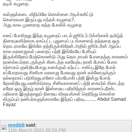
தடிக் கழுதை.
கள்ளுக்கடை வீதியிலே கொள்ளை அடிச்சுகிட்டு
கௌரவமா இருப்பது எந்தக் கழுதை?.
அது கால முணராத சுத்த போலிக் கழுதை
எனப் போகிறது இந்த கழுதைப் பாடல்.ஜூபிடர் பிக்சர்ஸார் தமிழ்த்
திரையுலகிற்காக ஏகப்பட்ட புதுமைப் படங்களைத் தந்ததை ஒரு
தொடராகவே இங்கே தந்திருக்கிறேன்.அதில் ஜூபிடரின் ஆரம்ப
கால வரலாறுகள் பலதைப் பற்றி இங்கேயே பேசியும்
இருக்கிறோம்.மேற்கொண்டு அது தொடராமல் போனதற்கு காரணம்
நானல்ல.தொடருக்குக் கிடைத்த வரவேற்பு தான்.போகப் போக
உற்சாகம் குன்றியபோது எனக்குள் ஏற்பட்ட சலிப்பு.இதே போல்
எப்போதாவது சினிமா வரலாறு பேசுவது தான் எல்லோருக்கும்
நல்லதாகப் படுகிறது.ஏனோ மர்மயோகி பற்றி இன்று பேசத்
தோன்றியது.மணிக்கொடி சீனிவாசனைப் பற்றி கையில் கிடைத்த
ஏதோ ஒரு இதழ் தான் இன்றைய பதிவிற்குக் காரணம்.நீண்ட
பதிவாக இருந்தாலும் நிறைய விஷயங்கள் தெரிந்து கொள்ள
விரும்பும் நண்பர்களுக்காகவே இந்தப் பதிவு.......... Abdul Samad
Fayaz
orodizli
said:
11th March 2021
08:55 PM