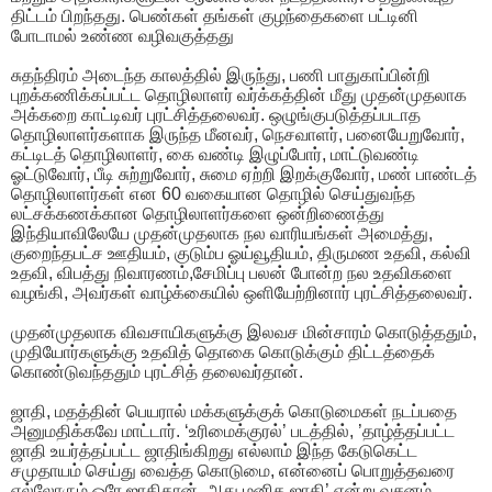
திட்டம் பிறந்தது. பெண்கள் தங்கள் குழந்தைகளை பட்டினி
போடாமல் உண்ண வழிவகுத்தது
சுதந்திரம் அடைந்த காலத்தில் இருந்து, பணி பாதுகாப்பின்றி
புறக்கணிக்கப்பட்ட தொழிலாளர் வர்க்கத்தின் மீது முதன்முதலாக
அக்கறை காட்டிவர் புரட்சித்தலைவர். ஒழுங்குபடுத்தப்படாத
தொழிலாளர்களாக இருந்த மீனவர், நெசவாளர், பனையேறுவோர்,
கட்டிடத் தொழிலாளர், கை வண்டி இழுப்போர், மாட்டுவண்டி
ஓட்டுவோர், பீடி சுற்றுவோர், சுமை ஏற்றி இறக்குவோர், மண் பாண்டத்
தொழிலாளர்கள் என 60 வகையான தொழில் செய்துவந்த
லட்சக்கணக்கான தொழிலாளர்களை ஒன்றிணைத்து
இந்தியாவிலேயே முதன்முதலாக நல வாரியங்கள் அமைத்து,
குறைந்தபட்ச ஊதியம், குடும்ப ஓய்வூதியம், திருமண உதவி, கல்வி
உதவி, விபத்து நிவாரணம்,சேமிப்பு பலன் போன்ற நல உதவிகளை
வழங்கி, அவர்கள் வாழ்க்கையில் ஒளியேற்றினார் புரட்சித்தலைவர்.
முதன்முதலாக விவசாயிகளுக்கு இலவச மின்சாரம் கொடுத்ததும்,
முதியோர்களுக்கு உதவித் தொகை கொடுக்கும் திட்டத்தைக்
கொண்டுவந்ததும் புரட்சித் தலைவர்தான்.
ஜாதி, மதத்தின் பெயரால் மக்களுக்குக் கொடுமைகள் நடப்பதை
அனுமதிக்கவே மாட்டார். ‘உரிமைக்குரல்’ படத்தில், ’தாழ்த்தப்பட்ட
ஜாதி உயர்த்தப்பட்ட ஜாதிங்கிறது எல்லாம் இந்த கேடுகெட்ட
சமுதாயம் செய்து வைத்த கொடுமை, என்னைப் பொறுத்தவரை
எல்லோரும் ஒரே ஜாதிதான், அது மனித ஜாதி’ என்று வசனம்