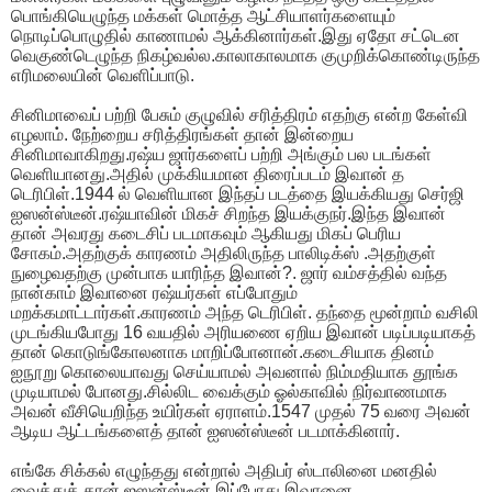
பொங்கியெழுந்த மக்கள் மொத்த ஆட்சியாளர்களையும்
நொடிப்பொழுதில் காணாமல் ஆக்கினார்கள்.இது ஏதோ சட்டென
வெகுண்டெழுந்த நிகழ்வல்ல.காலாகாலமாக குமுறிக்கொண்டிருந்த
எரிமலையின் வெளிப்பாடு.
சினிமாவைப் பற்றி பேசும் குழுவில் சரித்திரம் எதற்கு என்ற கேள்வி
எழலாம். நேற்றைய சரித்திரங்கள் தான் இன்றைய
சினிமாவாகிறது.ரஷ்ய ஜார்களைப் பற்றி அங்கும் பல படங்கள்
வெளியானது.அதில் முக்கியமான திரைப்படம் இவான் த
டெரிபிள்.1944 ல் வெளியான இந்தப் படத்தை இயக்கியது செர்ஜி
ஐஸன்ஸ்டீன்.ரஷ்யாவின் மிகச் சிறந்த இயக்குநர்.இந்த இவான்
தான் அவரது கடைசிப் படமாகவும் ஆகியது மிகப் பெரிய
சோகம்.அதற்குக் காரணம் அதிலிருந்த பாலிடிக்ஸ் .அதற்குள்
நுழைவதற்கு முன்பாக யாரிந்த இவான்?. ஜார் வம்சத்தில் வந்த
நான்காம் இவானை ரஷ்யர்கள் எப்போதும்
மறக்கமாட்டார்கள்.காரணம் அந்த டெரிபிள். தந்தை மூன்றாம் வசிலி
முடங்கியபோது 16 வயதில் அரியணை ஏறிய இவான் படிப்படியாகத்
தான் கொடுங்கோலனாக மாறிப்போனான்.கடைசியாக தினம்
ஐநூறு கொலையாவது செய்யாமல் அவனால் நிம்மதியாக தூங்க
முடியாமல் போனது.சில்லிட வைக்கும் ஓல்காவில் நிர்வாணமாக
அவன் வீசியெறிந்த உயிர்கள் ஏராளம்.1547 முதல் 75 வரை அவன்
ஆடிய ஆட்டங்களைத் தான் ஐஸன்ஸ்டீன் படமாக்கினார்.
எங்கே சிக்கல் எழுந்தது என்றால் அதிபர் ஸ்டாலினை மனதில்
வைத்துத் தான் ஐஸன்ஸ்டீன் இப்போது இவானை