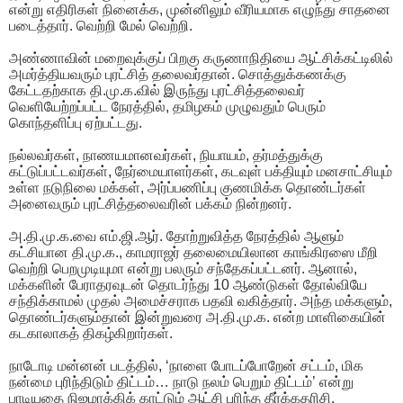
என்று எதிரிகள் நினைக்க, முன்னிலும் வீரியமாக எழுந்து சாதனை
படைத்தார். வெற்றி மேல் வெற்றி.
அண்ணாவின் மறைவுக்குப் பிறகு கருணாநிதியை ஆட்சிக்கட்டிலில்
அமர்த்தியவரும் புரட்சித் தலைவர்தான். சொத்துக்கணக்கு
கேட்டதற்காக தி.மு.க.வில் இருந்து புரட்சித்தலைவர்
வெளியேற்றப்பட்ட நேரத்தில், தமிழகம் முழுவதும் பெரும்
கொந்தளிப்பு ஏற்பட்டது.
நல்லவர்கள், நாணயமானவர்கள், நியாயம், தர்மத்துக்கு
கட்டுப்பட்டவர்கள், நேர்மையாளர்கள், கடவுள் பக்தியும் மனசாட்சியும்
உள்ள நடுநிலை மக்கள், அர்ப்பணிப்பு குணமிக்க தொண்டர்கள்
அனைவரும் புரட்சித்தலைவரின் பக்கம் நின்றனர்.
அ.தி.மு.க.வை எம்.ஜி.ஆர். தோற்றுவித்த நேரத்தில் ஆளும்
கட்சியான தி.மு.க., காமராஜர் தலைமையிலான காங்கிரஸை மீறி
வெற்றி பெறமுடியுமா என்று பலரும் சந்தேகப்பட்டனர். ஆனால்,
மக்களின் பேராதரவுடன் தொடர்ந்து 10 ஆண்டுகள் தோல்வியே
சந்திக்காமல் முதல் அமைச்சராக பதவி வகித்தார். அந்த மக்களும்,
தொண்டர்களும்தான் இன்றுவரை அ.தி.மு.க. என்ற மாளிகையின்
கடகாலாகத் திகழ்கிறார்கள்.
நாடோடி மன்னன் படத்தில், ‘நாளை போடப்போறேன் சட்டம், மிக
நன்மை புரிந்திடும் திட்டம்… நாடு நலம் பெறும் திட்டம்’ என்று
பாடியதை நிஜமாக்கிக் காட்டும் ஆட்சி புரிந்த தீர்க்கதரிசி.