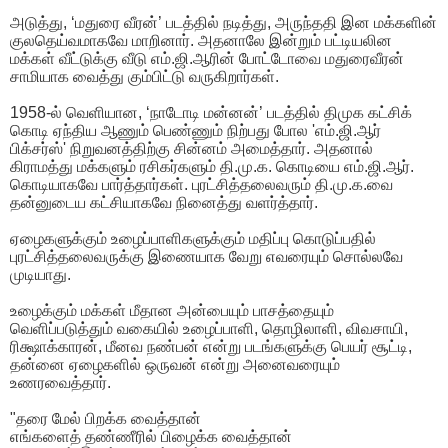
அடுத்து, ‘மதுரை வீரன்’ படத்தில் நடித்து, அருந்ததி இன மக்களின்
குலதெய்வமாகவே மாறினார். அதனாலே இன்றும் பட்டியலின
மக்கள் வீட்டுக்கு வீடு எம்.ஜி.ஆரின் போட்டோவை மதுரைவீரன்
சாமியாக வைத்து கும்பிட்டு வருகிறார்கள்.
1958-ல் வெளியான, ‘நாடோடி மன்னன்’ படத்தில் திமுக கட்சிக்
கொடி ஏந்திய ஆணும் பெண்ணும் நிற்பது போல 'எம்.ஜி.ஆர்
பிக்சர்ஸ்' நிறுவனத்திற்கு சின்னம் அமைத்தார். அதனால்
கிராமத்து மக்களும் ரசிகர்களும் தி.மு.க. கொடியை எம்.ஜி.ஆர்.
கொடியாகவே பார்த்தார்கள். புரட்சித்தலைவரும் தி.மு.க.வை
தன்னுடைய கட்சியாகவே நினைத்து வளர்த்தார்.
ஏழைகளுக்கும் உழைப்பாளிகளுக்கும் மதிப்பு கொடுப்பதில்
புரட்சித்தலைவருக்கு இணையாக வேறு எவரையும் சொல்லவே
முடியாது.
உழைக்கும் மக்கள் மீதான அன்பையும் பாசத்தையும்
வெளிப்படுத்தும் வகையில் உழைப்பாளி, தொழிலாளி, விவசாயி,
ரிக்ஷாக்காரன், மீனவ நண்பன் என்று படங்களுக்கு பெயர் சூட்டி,
தன்னை ஏழைகளில் ஒருவன் என்று அனைவரையும்
உணரவைத்தார்.
"தரை மேல் பிறக்க வைத்தான்
எங்களைத் தண்ணீரில் பிழைக்க வைத்தான்