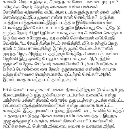
கால்ஷீட் ரெடியா இருக்கு.அதை நான் வேஸ்ட் பண்ண முடியுமா?.
பதிலுக்கு தேவர்.அதுக்கு எங்களை என்ன பண்ணச்
சொல்றீங்க.ஏற்கனவே கமிட் ஆன படங்களுக்கு நான் தான் பதில்
சொல்லணும்.இப்ப முடிவா என்ன தான் சொல்றீங்க?. அடுத்த
படத்தில பாத்துக்கலாம்.இந்தப் படத்தில இல்லேண்ணா உங்க
பொண்ணு இனிமேல் எம் படம் எதிலுமே இருக்காது.கோபத்தோடு
எழுந்த தேவர் விறுவிறுவென வாசலுக்கு வர அண்ணே கொஞ்சம்
இருங்க என சரோஜா ஓடி வர கண்டு கொள்ளாமல் கடுப்போடு
வெளியேறிய தேவர் நின்ற இடம் சாவித்திரி வீடு.அதற்குப் பிறகு
தான் அபிநய சரஸ்வதிக்கு இறங்கு முகம்.வேட்டைக்காரனில்
முடிந்த பிறகு அடுத்த படத்திற்கும் சேர்த்தே அவரை புக் பண்ண
ஜெமினி இது ஒன்றே போதும் என்றவுடன் தான் ஆயிரத்தில்
ஒருவனில் ஜோடி சேர்ந்தார் கலைச்செல்வி.பிடிச்சுப் போடுங்கடா
இந்தப் பொண்ணை என தேவர் குதூகலமாக கன்னித் தாயாக
வந்து நின்றவரை மொத்தமாகவே ஒப்பந்தம் செய்தார்.அதில்
இரண்டாவதாக வந்த படம் தான் முகராசி.
66 ல் வெளியான முகராசி மக்கள் திலகத்திற்கு மட்டுமல்ல தமிழ்த்
திரையுலகிற்கும் ஒரு முக்கியமான படம்.எந்த வகையில் என்று
பார்த்தால் மக்கள் திலகம் என்றாலே ஒரு படத்தை முடிக்க ஏகப்பட்ட
நாட்களை எடுத்துக்கொள்வார்கள் என்று பரவலாக பேசப்பட்ட
காலத்தில் இந்த முகராசி படத்தை இரண்டே வாரங்களில் மொத்தப்
படத்தையும் எடுத்து அனைவரையும் வியக்க வைத்தார்.இதற்கு
முழு ஒத்துழைப்புத் தந்த மக்கள் திலகம் தயாரிப்பாளர்களின்
நம்பிக்கையைப் பெற்றார்.இவ்வளவு அவசர அவசரமாக இந்தப்