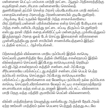
மன்னனை பெட்டிப் பாம்பாக மாற்றி நாட்டை ஆளும் அதிகாரத்திற்கு
வருகிறாள்.கடைசியாக மன்னனையே கொல்லத்
துணிகிறாள்.தப்பிச் சென்ற அரசர் மர்மயோகியாக மாறி சுரங்கப்
பாதையொன்றை அமைத்து அரண்மனையில் குடியேறுகிறார்.
.அடிக்கடி பேய் உருவில் தோன்றி அந்த சாகசக்காரியை
மிரட்டுகிறார்.மன்னன் மரிக்கவில்லை என்ற செய்தி பேரிடியாக வர
அந்த சண்டாளியிடமிருந்து நாட்டை எப்படி திரும்பப் பெறுகிறார்
என்பது தான் மீதிக் கதை.ஸ்கிரிப்ட்டில் மன்னருக்கு முக்கியத்துவம்
இருந்தாலும் அதை ஓவர் டேக் செய்து இளவரசன் கரிகாலனை
முன்னிருத்தியது தான் சாமியின் சாணக்கியத்தனம்.இந்தப்
படத்தில் ஏகப்பட்ட ஆச்சர்யங்கள்.
பிற்காலத்தில் வில்லனாக மாறிய நம்பியார் இதில் காமெடி
செய்வார்.குணசித்திர வேடத்தில் மிளிர்ந்த சகஸ்ரநாமம் இதில்
வில்லத்தனம் செய்வார்.இப்போது காமெடியாகத் தெரியும்
எம்.ஜி.ஆர்.சகஸ்ரநாமம் கத்திச் சண்டைகள் அப்போது
சீரியஸாகவே பார்க்கப்பட்டது.கத்திச் சண்டையில் பெயர் பெற்ற
நம்பியார் காமெடி செய்ததும் அப்போது காமெடியாகவே
பார்க்கப்பட்டது.வீராங்கனாக வர வேண்டிய நம்பியார் நல்ல தம்பியாக
காமெடி செய்தார்.வீராங்கனாக வேஷம் கட்டிய சகஸ்ரநாமத்தோடு
பைசாகியாக வந்த எஸ்.ஏ.நடராஜன் இரண்டாம் கட்ட வில்லனாக
மாறி பிறகு வந்த மந்திரி குமாரியில் மெய்ன் வில்லனானார்.
வில்லி பாத்திரத்தை வெளுத்து வாங்கியது அஞ்சலி தேவி.அவர்
ஏற்ற ஊர்வசி பாத்திரம் நல்ல பெயரை பெற்றுத் தந்தது.கூடவே