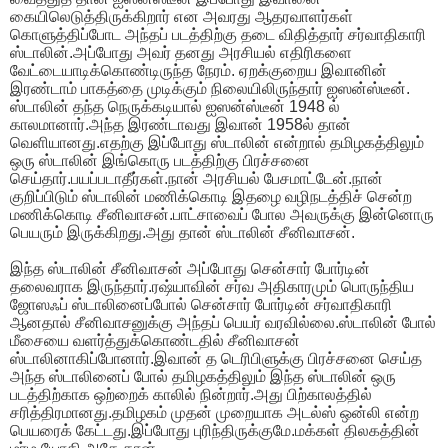
கையிலெடுத்திருக்கிறார் என அவரது ஆதரவாளர்கள்
கொளுத்திப்போட அந்தப் படத்திற்கு தடை விதித்தார் சர்வாதிகாரி
ஸ்டாலின்.அப்போது அவர் தனது அரசியல் எதிரிகளை
வேட்டையாடிக்கொண்டிருந்த நேரம். ஏறக்குறைய இவானின்
இரண்டாம் பாகத்தை முடிக்கும் நிலையிலிருந்தார் ஐஸன்ஸ்டீன்.
ஸ்டாலின் தந்த நெருக்கடியால் ஐஸன்ஸ்டீன் 1948 ல்
காலமானார்.அந்த இரண்டாவது இவான் 1958ல் தான்
வெளியானது.எதற்கு இப்போது ஸ்டாலின் என்றால் தமிழகத்திலும்
ஒரு ஸ்டாலின் இங்கொரு படத்திற்கு பிரச்சனை
செய்தார்.பயப்படாதீர்கள்.நான் அரசியல் பேசமாட்டேன்.நான்
குறிப்பிடும் ஸ்டாலின் மணிக்கொடி இதழை வழிநடத்திச் சென்ற
மணிக்கொடி சீனிவாசன்.பாட்சாவைப் போல அவருக்கு இன்னொரு
பெயரும் இருக்கிறது.அது தான் ஸ்டாலின் சீனிவாசன்.
இந்த ஸ்டாலின் சீனிவாசன் அப்போது சென்சார் போர்டின்
தலைவராக இருந்தார்.ரஷ்யாவின் சர்வ அதிகாரமும் பொருந்திய
ஜோஸஃப் ஸ்டாலினைப்போல் சென்சார் போர்டின் சர்வாதிகாரி
ஆனதால் சீனிவாசனுக்கு அந்தப் பெயர் வரவில்லை.ஸ்டாலின் போல்
மீசையை வளர்த்துக்கொண்டதில் சீனிவாசன்
ஸ்டாலினாகிப்போனார்.இவான் த டெரிபிளுக்கு பிரச்சனை செய்த
அந்த ஸ்டாலினைப் போல் தமிழகத்திலும் இந்த ஸ்டாலின் ஒரு
படத்திற்காக ஒற்றைக் காலில் நின்றார்.அது பிற்காலத்தில்
சரித்திரமானது.தமிழகம் முதன் முறையாக அடல்ஸ் ஒன்லி என்ற
பெயரைக் கேட்டது.இப்போது புரிந்திருக்குமே.மக்கள் திலகத்தின்