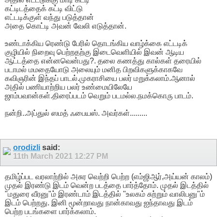
கட்டிடத்தைக் கட்டி விட்டு
எட்டடிக்குள் வந்து படுத்தான்
அதை கொட்டி அவன் வேலி எடுத்தான்.
உண்டாக்கிய ரெண்டு பேரில் தொடங்கிய வாழ்க்கை எட்டடிக்
குழியில் நிறைவு பெற்றதற்கு இடைவெளியில் இவன் ஆடிய
ஆட்டத்தை என்னவென்பது?. தலை கணத்து கால்கள் தரையில்
படாமல் மமதையோடு அலையும் மனித பிறவிகளுக்காகவே
கவிஞரின் இந்தப் பாடல்.முகராசியை பலர் மறுக்கலாம்.ஆனால்
அதில் பணியாற்றிய பலர் உண்மையிலேயே
ஜாம்பவான்கள்.திரைப்படம் வெறும் படமல்ல.நமக்கொரு பாடம்.
நன்றி..அப்துல் ஸமத் ஃபையஸ். அவர்கள்.........
orodizli
said:
11th March 2021
12:27 PM
தமிழ்ப்பட வரலாற்றில் அசுர வெற்றி பெற்ற (எம்ஜிஆர்,அய்யன் காலம்)
முதல் இரண்டு இடம் வென்ற படத்தை பார்த்தோம். முதல் இடத்தில்
"மதுரை வீரனு"ம் இரண்டாம் இடத்தில் "உலகம் சுற்றும் வாலிபனு"ம்
இடம் பெற்றது. இனி மூன்றாவது நான்காவது ஐந்தாவது இடம்
பெற்ற படங்களை பார்க்கலாம்.