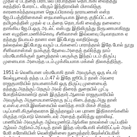
முதல் ஏ படத்தை பிராட்வே பிரபாத்தில் தொடங்கி வைத்தது
சுதந்திரப் போராட்ட வீரரும் இந்திராவின் மிசாவிற்கு
காரணகர்த்தாவுமான ஜெயப்பிரகாஷ் நாராயணன் என்ற
ஜே.பி.பத்திரிகைகள் நையாண்டியாக இதை குறிப்பிட்டன.
தமிழகத்தின் முதல் ஏ படத்தை தொடங்கி வைத்து தலைமை
தாங்கிய ஜே.பி.ஒரு அடல்ட் என்பது இதிலிருந்து நிரூபணமாகிறது
என எழுதின.மணிக்கொடி சீனிவாசன் இவ்வளவு பிடிவாதமாக ஏ
தந்தது நியாயம் தானா என இப்போது வாதிடுவது
நல்லதல்ல.இப்போது வரும் படங்களைப் பாராத்தால் இதே போல் நூறு
சீனிவாசன்கள் நமக்குத் தேவை.அதைத் தவிர்த்து நாம்
மர்மயோகிக்குள் நுழைந்தால் பலருக்கு இந்தப் படம் திருப்பு
முனையாக அமைந்த படம்.முக்கியமாக மக்கள் திலகத்திற்கு.
1951 ல் வெளியான மர்மயோகி தான் அவருக்கு ஒரு ஸ்டார்
வேல்யூவைத் தந்த படம்.47 ல் இதே ஜூபிடர் தான் அவரை
ராஜகுமாரியில் நாயகனாக்கி ஒரு திருப்பு முனையைத்
தந்தது.அதற்குப் பிறகும் அவர் திரைத் துறையில் முட்டி
மோதிக்கொண்டு தான் இருந்தார்.ஆனால் ராஜகுமாரியில்
அவருக்கு அருமையானதொரு நட்பு கிடைத்தது.அது தான்
ஏ.எஸ்.ஏ.சாமி.இலங்கையில் வளர்ந்த சாமி மிகச் சிறந்த
படிப்பாளி.கிருஸ்தவராக இருந்தாலும் பல புராண இதிகாசங்களில்
மிகுந்த ஈடுபாடு கொண்டவர் அதைத் தவிர்த்து ஹாலிவுட்
பாணியில் அவருக்கு ஆர்வமுண்டு.ஆங்கில நாவல்கள் படிப்பதில்
ஆர்வம் அதிகம்.அப்படித் தான் இந்த மர்மயோகி ஸ்கிரிப்ட்டில் அவர்
மேரி கரோலியின் வென்ஜின்ஸை நுழைத்தார்.ஷேக்ஸ்பியரின்