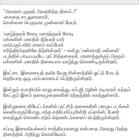
"அவதார புருஷர் அவதரித்த தினம்..!"
-சைதை சா.துரைசாமி,
சென்னை பெருநகர முன்னாள் மேயர்.
’வாழ்ந்தவர் கோடி மறைந்தவர் கோடி
மக்களின் மனதில் நிற்பவர் யார்
மாபெரும் வீரர் மானம் காப்போர்
சரித்திரம்தனிலே நிற்கின்றார்’ – என்று ’மன்னாதி மன்னன்’
படத்தில் பாடியபடியே, புரட்சித்தலைவர், மரணத்துக்குப் பிறகும்
மக்களின் மனதில் நிலையாக வாழ்ந்து கொண்டிருக்கிறார்.
இரட்டை இலையைத் தவிர வேறு சின்னத்தில் ஓட்டு போடத்
தெரியாத ஒரு பரம்பரையைப் பெற்றிருக்கிறார்.
இன்றும் சமாதியில் காது வைத்து, எம்.ஜி.ஆரின் கடிகாரச் சத்தம்
கேட்கும் இளம் தலைமுறைகளின் ரத்தத்தில் கலந்துள்ளார்.
இன்றுவரை தியேட்டர்களில் புரட்சித் தலைவரின் பழைய படங்கள்
வெளியாகும்போது, எந்த எதிர்பார்ப்புமின்றி ஃப்ளக்ஸ், பேனர்
வைத்துக் கொண்டாடும் தொண்டர்களைப் பெற்றிருக்கிறார்.
எப்படி இவையெல்லாம் சாத்தியமானது என்பதை அவரது பிறந்த
தினத்தில் அறிந்து கொள்வோம்.