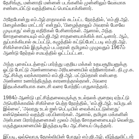
தேசிங்கு, மன்னாதி மன்னன் படங்களில் முன்னிலும் வேகமாக
சண்டையிட்டு வதந்தியைப் பொய்யாக்கினார்.
அதேபோன்று எம்.ஆர்.ராதாவால் சுடப்பட்ட நேரத்தில், ‘எம்.ஜி.ஆர்.
பிழைக்கவே மாட்டார்’ என்றும், ‘பிழைத்தாலும் அவரால் பேசவே
முடியாது’ என்று எதிரிகள் பேசினார்கள். ஆனால், அந்த
சோதனையையும் எம்.ஜி.ஆர் சாதனையாக்கிக் காட்டினார். ஆம்,
துப்பாக்கியால் சுடப்பட்டு, கழுத்தில் கட்டுப்போட்டபடி எம்.ஜி.ஆர்.
சிகிச்சையில் இருக்கும் படம்தான் தமிழகம் முழுவதும் 1967ம்
ஆண்டு தேர்தல் சமயத்தில் ஒட்டப்பட்டன.
அந்த புகைப்படத்தைப் பார்த்து பதறிய மக்கள் உதயசூரியனுக்கு
ஓட்டு போட்டு அண்ணாவை அரியணையில் ஏற்றினார்கள். தி.மு.க.
ஆட்சிக்கு வரக்காரணம் எம்.ஜி.ஆர். மட்டும்தான் என்பதை
அண்ணா உணர்ந்திருந்த காரணத்தால்தான், அவரை
இதயக்கனியாக கடைசி வரை போற்றிப் பாதுகாத்தார்.
1984ம் ஆண்டு புரட்சித்தலைவருக்கு உடல்நலக் குறைவு ஏற்பட்டு
அமெரிக்காவில் சிகிச்சை பெற்ற நேரத்தில், ‘எம்.ஜி.ஆர். உயிருடன்
இல்லை’, ‘அவரது உடல் ஐஸ் பெட்டியில் வைக்கப்பட்டுள்ளது’
என்றெல்லாம் வதந்தி பரப்பினார்கள். ஆனால், தமிழக மக்களின்
அன்பான பிரார்த்தனைகள் மூலம் அந்த சோதனையையும் வென்று,
மருத்துவமனையில் இருந்தபடியே ஆட்சியைப் பிடித்தார்.
இப்படி, ஒவ்வொரு தோல்வியின் போதும் எம்.ஜி.ஆர். வீழ்ந்துவிட்டார்