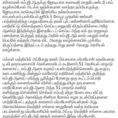
கரிகாலன் எம்.ஜி.ஆருக்கு ஜோடியாக கலாவதி மாதுரி.பண்டரி பாய்
வழக்கம்போல் அடக்க ஒடுக்கமான வசந்தா.நம்பியாருக்கு
ஜோடியாக காமெடியில் இறங்கிய நல்லம்மாவாக
எம்.எஸ்.எம்.பாக்கியம்.ஜூபிடர் சோமு முதலில் ஊர்வசி
பாத்திரத்திற்கு பானுமதியைத் தான் புக் பண்ணினார்.ஹீரோயினாக
மாறிவிட்டு வில்லத்தனம் செய்ய பானுமதி விரும்பவில்லை.அதே
ஆண்டு இந்திக்கும் இதையே டப் செய்ய அந்த ஏக் தா ராஜாவும்
பணத்தை பெற்றுத் தந்தது.அதில் எம்.ஜி.ஆர்.லால் பகதூர் என்ற
பெயரில் வந்தார்.அதை விட அவரது வாழ்க்கையில் முக்கிய
திருப்பத்தை இந்தப் படம் தந்தது.அது தான் அவரது அரசியல்
வாழ்க்கை.
மக்கள் மத்தியில் அப்போது தான் பிரபலமாக மர்மயோகி உதவியதை
டி.வி.நாராயணசாமி அண்ணாவிடம் கூறினார்.51 அரசியல் மாநாடு
களைகட்ட எம்.ஜி.ஆரை கழகம் பயன்படுத்திக்கொண்டது.கருப்பு
உடையணிந்து மின்னும் வாளோடு எதிரிகள் மத்தியில் குதித்த
எம்.ஜி.ஆரைப் பார்த்து பூரித்துப் போனது ஒரு கூட்டம்.பொறி
பறக்கும் வசனங்களில் விசில் பறந்தது.விழா நாயகனாக
மாறிப்போன எம்.ஜி.ஆரை அந்த 51 மாநாடு கண்டு
களித்தது.சொல்லின் செல்வர் சம்பத் விழா மேடையை விட்டு
வெளியேறும் அளவிற்கு சினிமா மோகம் கழக உடன்பிறப்புகளை
மாற்றிப்போட்டதற்குக் காரணம் மர்மயோகியென்றால் அது
மிகையில்லை.வெற்றிச் சங்கை ஊதுவேன் என்ற கவியரசு
பாடலொன்று மர்மயோகியில் உண்டு.அப்படி வெற்றிச் சங்கை பலமாக
கழகத்தில் எம்.ஜி.ஆர்.ஊதக் காரணம் இந்த மர்மயோகி.