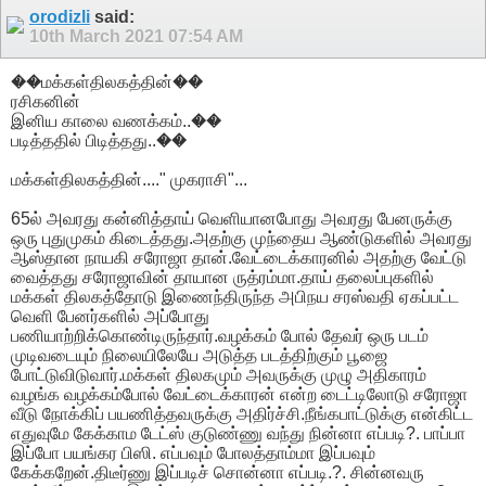
orodizli
said:
10th March 2021
07:54 AM
��மக்கள்திலகத்தின்��
ரசிகனின்
இனிய காலை வணக்கம்..��
படித்ததில் பிடித்தது..��
மக்கள்திலகத்தின்...." முகராசி"...
65ல் அவரது கன்னித்தாய் வெளியானபோது அவரது பேனருக்கு
ஒரு புதுமுகம் கிடைத்தது.அதற்கு முந்தைய ஆண்டுகளில் அவரது
ஆஸ்தான நாயகி சரோஜா தான்.வேட்டைக்காரனில் அதற்கு வேட்டு
வைத்தது சரோஜாவின் தாயான ருத்ரம்மா.தாய் தலைப்புகளில்
மக்கள் திலகத்தோடு இணைந்திருந்த அபிநய சரஸ்வதி ஏகப்பட்ட
வெளி பேனர்களில் அப்போது
பணியாற்றிக்கொண்டிருந்தார்.வழக்கம் போல் தேவர் ஒரு படம்
முடிவடையும் நிலையிலேயே அடுத்த படத்திற்கும் பூஜை
போட்டுவிடுவார்.மக்கள் திலகமும் அவருக்கு முழு அதிகாரம்
வழங்க வழக்கம்போல் வேட்டைக்காரன் என்ற டைட்டிலோடு சரோஜா
வீடு நோக்கிப் பயணித்தவருக்கு அதிர்ச்சி.நீங்கபாட்டுக்கு என்கிட்ட
எதுவுமே கேக்காம டேட்ஸ் குடுண்ணு வந்து நின்னா எப்படி?. பாப்பா
இப்போ பயங்கர பிஸி. எப்பவும் போலத்தாம்மா இப்பவும்
கேக்கறேன்.திடீர்ணு இப்படிச் சொன்னா எப்படி.?. சின்னவரு