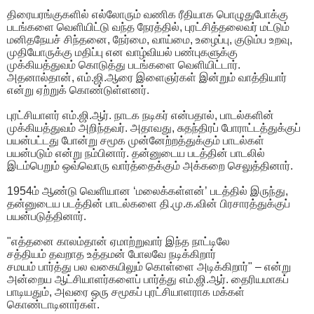
திரையரங்குகளில் எல்லோரும் வணிக ரீதியாக பொழுதுபோக்கு
படங்களை வெளியிட்டு வந்த நேரத்தில், புரட்சித்தலைவர் மட்டும்
மனிதநேயச் சிந்தனை, நேர்மை, வாய்மை, உழைப்பு, குடும்ப உறவு,
முதியோருக்கு மதிப்பு என வாழ்வியல் பண்புகளுக்கு
முக்கியத்துவம் கொடுத்து படங்களை வெளியிட்டார்.
அதனால்தான், எம்.ஜி.ஆரை இளைஞர்கள் இன்றும் வாத்தியார்
என்று ஏற்றுக் கொண்டுள்ளனர்.
புரட்சியாளர் எம்.ஜி.ஆர். நாடக நடிகர் என்பதால், பாடல்களின்
முக்கியத்துவம் அறிந்தவர். அதாவது, சுதந்திரப் போராட்டத்துக்குப்
பயன்பட்டது போன்று சமூக முன்னேற்றத்துக்கும் பாடல்கள்
பயன்படும் என்று நம்பினார். தன்னுடைய படத்தின் பாடலில்
இடம்பெறும் ஒவ்வொரு வார்த்தைக்கும் அக்கறை செலுத்தினார்.
1954ம் ஆண்டு வெளியான ‘மலைக்கள்ளன்’ படத்தில் இருந்து,
தன்னுடைய படத்தின் பாடல்களை தி.மு.க.வின் பிரசாரத்துக்குப்
பயன்படுத்தினார்.
"எத்தனை காலம்தான் ஏமாற்றுவார் இந்த நாட்டிலே
சத்தியம் தவறாத உத்தமன் போலவே நடிக்கிறார்
சமயம் பார்த்து பல வகையிலும் கொள்ளை அடிக்கிறார்" – என்று
அன்றைய ஆட்சியாளர்களைப் பார்த்து எம்.ஜி.ஆர். தைரியமாகப்
பாடியதும், அவரை ஒரு சமூகப் புரட்சியாளராக மக்கள்
கொண்டாடினார்கள்.