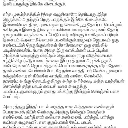
இனி யாருக்கு இங்கே கிடைக்கும்.
எந்த முகூர்த்தத்தில் இதை எழுதினாரோ தெரியாது.இந்த
நெருக்கம் அதற்குப் பிறகு யாருக்கும் இங்கே கிடைக்கவே
இல்லையென திரையுலக வரலாறு சொல்கிறது.தேவர் படமென்றால்
கவிஞரும் இசைத் திலகமும் எளிமையாவார்கள்.காரணம் தேவர்
ஏழை எளியவருக்காக படமெடுப்பவர்.வரிகளும் எளிதாகப் புரியும்
இசையும் ஆரவாரமில்லாமல் பயணிக்கும்.ராமுவும் ஜெயாவும் ஒரு
சண்டையில் நெருங்குவார்கள்.சோலோவான ஒரு சாங்கில்
பாடிக்கொண்டே போக அதை இரு வாலிபர்கள் படம் பிடிக்க
அவர்கள் வெளுத்து விரட்டும் ஜெயாவை ராமு எதேச்சையாக
சந்திக்கிறார்.ஆம்பளைங்களை இப்படித் தான் அடிக்கிறதா?.
உம்பேரென்ன?. ஜெயா.சர்தான்.பொம்பளைங்களுக்கு வீரம் தேவை
தான்.சண்டையெல்லாம் போடறே.நல்ல வாத்தியார் வெச்சு முறையா
கத்துக்கோ.ஏன் நீங்களே வாத்தியார் தானே. சொல்லித்
தரலாமே.அங்கு தொடங்குகிறது அந்த அரிச்சுவடி.அந்த வாத்தியார்
சொல்லித் தந்த பாடம் கடைசி வரை அவருக்கு
பயன்பட்டது.கவிஞரும் தனது பங்கிற்கு இன்னும் கொஞ்சம் பசை
போட்டார்.
அசரடித்தது இந்தப் பாடல்.வருத்தமான அத்தனை கண்களும்
பொறாமைத் தீயில் வெந்தது.அதற்கு இன்னும் கொஞ்சம்
எண்ணெய் ஊற்றினார் கவியரசு.கண்ணைப் பார்த்துப் பார்த்து
கவிதை எழுதவா?. என குறும்பாகக் கேட்ட பாடல்.
கவிஞர் ஒரு அற்புதமான கலாரசிகன்.கற்பனை ஊற்றில் எடுக்க