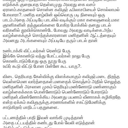
எடுக்கக் குறையாத தெள்ளமுது அவரது கை வசம்
ஏராளம்.காதலைச் சொன்ன கவிஞர் ஃபிலாசபியைச் சொல்லாமல்
போவாரா?. மனித வாழ்வின் ஒவ்வொரு படி நிலையும் ஒரு
பாடம்.அதை அப்படியே பாடலில் வடிக்கும் மகா கலைஞனவர்.மகா
ஞானிகளின் தத்துவங்களை போகிற போக்கில் தனது பாடல்
வரிகளில் தூவிக்கொண்டே போவது அவரது வாடிக்கை.அற்ப
வாழ்க்கைக்குச் சொந்தக்காரனான மனிதனின் ஆட்டத்தையும்
அவனது அடங்களையும் அப்படியே தரும் பாடல் தான்
உண்டாக்கி விட்டவர்கள் ரெண்டு பேரு
இங்கே கொண்டு வந்து போட்டவர்கள் நாலு பேரு
கொண்டாடும்போது ஒரு நூறு பேரு
உயிர் கூடு விட்டு போன பின்னே கூட யாரு?.
விடை தெரியாத கேள்விக்கு விளக்கமாகும் கவிஞர்.மடை திறந்த
வெள்ளமென வார்த்தைகள்.மனதைக் கொஞ்சம் அதில் செலுத்த
மனிதனின் அசலான முகம் தெரியும்.மண்ணோடு மண்ணாகும்
வாழ்க்கைக்காக பொன்னோடும் பெண்ணோடும் போராடும்
மனிதன்.விண்ணோக்கிய அவனது பயணம் வீணாகக் கழிகிறதே
என்ற ஏக்கம் கவிஞருக்கு.சரணங்களில் சகட்டுமேனிக்கு
சாடுகிறார் மாநிடப் பதறுகளை.
பட்டணத்தில் பாதி இவன் வாங்கி முடித்தான்
அதை பட்டயத்தில் கண்டது போல் வேலி எடுத்தான்
அதில் எட்டடுக்கு மாடி கட்டி