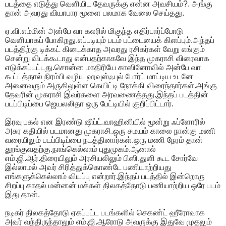
படத்தை எடுத்து வெளியிட தேவருக்கு என்ன அவசியம்?. அங்கு
தான் அவரது வியாபார மூளை பலமாக வேலை செய்தது.
ஏ.வி.எம்மின் அன்பே வா கலரில் மிகுந்த எதிர்பார்ப்போடு
வெளியாகப் போகிறது.எப்படியும் படம் பட்டையைக் கிளப்பும்.அந்தப்
படத்திற்கு டிக்கட் கிடைக்காத அவரது ரசிகர்கள் வேறு எங்கும்
சென்று விடக்கூடாது என்பதற்காகவே இந்த முகராசி விரைவாக
எடுக்கப்டட்டது.சொன்ன மாதிரியே காஸினோவில் அன்பே வா
கூட்டத்தால் நிரம்பி வழிய ஹவுஸ்ஃபுல் போர்ட் மாட்டிய உடனே
அனைவரும் அருகிலுள்ள கெயிட்டி நோக்கி விரைந்தார்கள்.அங்கு
தேவரின் முகராசி இவர்களை அரவணைத்தது.இந்தப் படத்தின்
படப்பிடிப்பை ஜெயலலிதா ஒரு பேட்டியில் குறிப்பிட்டார்.
இரவு பகல் என இரண்டு ஷிப்ட்.வாஹினியில் மூன்று ஃப்ளோரில்
அசுர கதியில் படமானது முகராசி.ஒரு சமயம் காலை நான்கு மணி
வரையிலும் படப்பிடிப்பை நடத்தினார்கள்.ஒரு மணி நேரம் தான்
தூங்குவதற்கு.நாங்கெல்லாம் புதுமுகம்.ஆனால்
எம்.ஜி.ஆர்.திரையிலும் அரசியலிலும் பிஸி.துளி கூட சோர்வே
இல்லாமல் அவர் சிரித்துக்கொண்டே பணியாற்றியது
எங்களுக்கெல்லாம் வியப்பு என்றார்.இந்தப் படத்தில் இன்றொரு
சிறப்பு காதல் மன்னன் மக்கள் திலகத்தோடு பணியாற்றிய ஒரே படம்
இது தான்.
நடிகர் திலகத்தோடு ஏகப்பட்ட படங்களில் செகண்ட் ஹீரோவாக
அவர் வந்திருந்தாலும் எம்.ஜி.ஆரோடு அவருக்கு இதுவே முதலும்