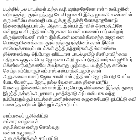
படத்தில் பல பாடல்கள்.வந்த வழி மறந்ததேனோ என்ற கவிஞரின்
வரிகளுக்கு குரல் தந்தது கே.வி.ஜானகி.இதே ஜானகி கண்ணின்
கருமணியே கலாவதி பாடலுக்கு திருச்சி லோகநாதனோடு
இணைந்திருப்பார்.ஆ..ஆஹா..இன்பம் இரவில் அமைதியிலே
என்றது டி.வி.ரத்தினம்.அழகான பொன் மானைப் பார் என்றார்
கிருஷ்ணவேணி என்ற ஜிக்கி.என் மனசுக்கிசைந்த ராஜா என
பொங்குமிசைக்காக குரல் தந்தது ரத்தினம் தான்.இதில்
காமெடிக்காவும் பாடல்கள் தந்திருந்தார்கள்.தில்லாலங்கடி
தில்லாலங்கடி அப்போது ஹிட்டான பாடல்.தமிழ் சினிமாவிற்காக
புதிதாக ஒரு காமெடி ஜோடியை அறிமுகப்படுத்தினார்கள் ஜூபிடர்
பிக்சர்ஸார்.ஏற்கனவே அவர்களது முந்தைய படத்திற்கு காமெடி
செய்த நம்பியாரும் எம்.எஸ்.எஸ்.பாக்கியமும் தான்
அது.கலைவாணர் ஜோடி காளி என்.ரத்தினம் ஜோடியோடு போட்டி
போட வேண்டிய ஜோடி நல்ல வேளையாக திசை மாறிப்
போனது.இல்லையென்றால் இப்படியொரு வில்லனை இந்தத் துறை
இழந்திருக்கும்.அழகான முகத்தோடு அப்பாவியாக வந்த
நம்பியாருக்கும் பாடல்கள்.மனிதர்களை கழுதையோடு ஒப்பிட்டு கவி
புனைந்த வரிகள் இன்றும் ஆச்சரியம்.
சாம்பலைப் பூசிக்கிட்டு
சம்சார வாழ்வைச்
சதமில்லை என்று சொல்வது
என்ன கழுதை?.
அது சத்திரத்துச் சாப்பாட்டு