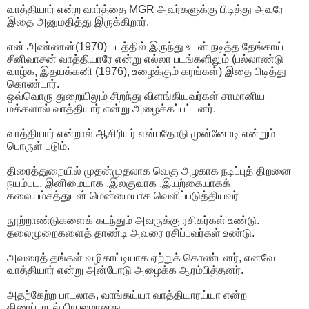
வாத்தியார் என்ற வார்த்தை MGR அவர்களுக்கு பிடித்து அவரே
இதை அனுமதித்து இருக்கிறார்.
என் அண்ணன்(1970) படத்தில் இருந்து உடன் நடித்த தேங்காய்
சீனிவாசன் வாத்தியாரே என்று எல்லா படங்களிலும் (பல்லாண்டு
வாழ்க, இதயக்கனி (1976), உழைக்கும் கரங்கள்) இதை பிடித்து
கொண்டார்.
ஒவ்வொரு துறையிலும் சிறந்து விளங்கியவர்கள் சாமானிய
மக்களால் வாத்தியார் என்று அழைக்கப்பட்டனர்.
வாத்தியார் என்றால் ஆசிரியர் என்பதோடு முன்னோடி என்றும்
பொருள் படும்.
திரைத்துறையில் முதன்முதலாக வெகு அழகாக நடிப்புத் திறனை
நயம்பட, இனிமையாக ,இலகுவாக ,இயற்கையாகக்
கலையம்சத்துடன் மென்மையாக வெளிப்படுத்தியவர்
நூற்றாண்டுகளைக் கடந்தும் அவருக்கு ரசிகர்கள் உண்டு.
தலைமுறைகளைத் தாண்டி அவரை ரசிப்பவர்கள் உண்டு.
அவரைத் தங்கள் வழிகாட்டியாக ஏற்றுக் கொண்டனர், எனவே
வாத்தியார் என்று அன்போடு அழைக்க ஆரம்பித்தனர்.
அதற்கேற்ற பாடலாக, வாங்கய்யா வாத்தியாரய்யா என்ற
திரைப்பாடல் பிரபலமானது.