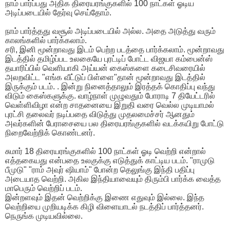
நாம் பார்ப்பது அதிக திரையரங்குகளில் 100 நாட்கள் ஓடிய
அடிப்படையில் தேர்வு செய்தோம்.
நாம் பார்த்தது வசூல் அடிப்படையில் அல்ல. அதை அடுத்து வரும்
காலங்களில் பார்க்கலாம்.
சரி, இனி மூன்றாவது இடம் பெற்ற படத்தை பார்க்கலாம். மூன்றாவது
இடத்தில் தமிழ்ப்பட உலகையே புரட்டிப் போட்ட விஜயா கம்பைன்ஸ்
தயாரிப்பில் வெளியாகி அய்யன் கைஸ்களை கடைசிவரையில்
அலறவிட்ட "எங்க வீட்டுப் பிள்ளை"தான் மூன்றாவது இடத்தில்
இருக்கும் படம். . இன்று நினைத்தாலும் இரத்தக் கொதிப்பு வந்து
விடும் கைஸ்களுக்கு. வாழ்நாள் முழுவதும் போராடி 7 தியேட்டரில்
வெள்ளிவிழா என்ற சாதனையை இறுதி வரை வெல்ல முடியாமல்
புரட்சி தலைவர் நடிப்பதை விடுத்து முதலமைச்சர் ஆனதும்
அவர்களின் பேராசையை பல திரையரங்குகளில் வடக்கயிறு போட்டு
நிறைவேற்றிக் கொண்டனர்.
சுமார் 18 திரையரங்குகளில் 100 நாட்கள் ஓடி வெற்றி என்றால்
எத்தகையது என்பதை உலகுக்கு எடுத்துக் காட்டிய படம். "ராமுடு
பீமுடு" "ராம் அவுர் ஷியாம்" போன்ற தெலுங்கு இந்தி பதிப்பு
அடையாத வெற்றி. அகில இந்தியாவையும் திரும்பி பார்க்க வைத்த
மாபெரும் வெற்றிப் படம்.
இன்றளவும் இதன் வெற்றிக்கு இணை எதுவும் இல்லை. இந்த
வெற்றியை முறியடிக்க கிழி விளையாடல் நடத்திப் பார்த்தனர்.
நெருங்க முடியவில்லை.