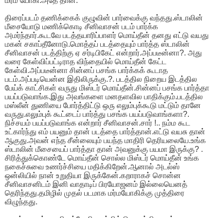
மர்ம யோகி.அதே தான்.
திரைப்படம் தணிக்கைக் குழுவின் பார்வைக்கு வந்தது.ஸ்டாலின்
மீசையோடு மணிக்கொடி சீனிவாசன் படம் பார்க்க
அமர்ந்தார்.கூடவே படத்தயாரிப்பாளர் மொய்தீன் தனது எட்டு வயது
மகன் சகாப்தீனோடு.மொத்தப் படத்தையும் பார்த்த ஸ்டாலின்
சீனிவாசன் படத்திற்கு ஏ சர்டிபிகேட் என்றார்.அப்படீன்னா?. அது
வரை கேள்விப்பட்டிராத விந்தையில் மொய்தீன் கேட்ட
கேள்வி.அப்படீன்னா சின்னப் பசங்க பார்க்கக் கூடாத
படம்.அப்படியென்ன இதிலிருக்கு.?. படத்தில நிறைய இடத்தில
பேய்க் காட்சிகள் வருது மிஸ்டர் மொய்தீன்.சின்னப் பசங்க பார்த்தா
பயப்படுவாங்க.இது அவங்களை மனதளவில பாதிக்கும்.படத்தில
மஸ்லீன் துணியை போர்த்திட்டு ஒரு எலும்புக்கூடு மட்டும் தானே
வருது.எலும்புக் கூட்டைப் பார்த்து பசங்க பயப்படுவாங்களா?.
நிச்சயம் பயப்படுவாங்க என்றார் சீனிவாசன்.சார் !.. நம்ம கூட
உட்கார்ந்து எம் பயனும் தான் படத்தை பார்த்தான்.எட்டு வயசு தான்
ஆகுது.அவன் எந்த சீன்லையும் பயந்த மாதிரி தெரியலையே.உங்க
ஸ்டாலின் மீசையைப் பார்த்தா தான் அவனுக்கு பயமா இருக்கு? .
சிரித்துக்கொண்டே மொய்தீன் சொல்ல மிஸ்டர் மொய்தீன் உங்க
நகைச்சுவை உணர்ச்சியை மதிக்கிறேன்.ஆனால் அடல்ஸ்
ஒன்லியில் நான் உறுதியா இருக்கேன்.கறாராகச் சொன்ன
சீனிவாசனிடம் இனி வாதாடிப் பிரயோஜனம் இல்லையெனத்
தெரிந்தது.தமிழில் முதல் படமாக மர்மயோகிக்கு முத்திரை
விழுந்தது.