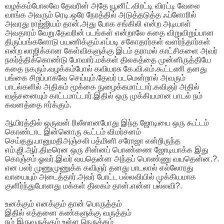
வழக்கம்போலவே தேவரின் அதே யூனிட்.விரட்டி விரட்டி வேலை
வாங்க அவரும் ரெடி.ஒரே நேரத்தில் அடுத்தடுத்த ஃப்ளோரில்
அவரது ராஜ்ஜியம் தான்.அது போக சங்கிலி என்ற அடியாள்
அவதாரம் வேறு.தேவரின் படங்கள் என்றாலே கதை விறுவிறுப்பான
திருப்பங்களோடு பயணிக்கும்.எப்படி சகோதரர்கள் வளர்ந்தார்கள்
என்ற லாஜிக்கான கேள்விகளுக்கு இடம் தராமல் காட்சிகளை அவர்
நகர்த்திக்கொண்டு போவார்.மக்கள் திலகத்தை முன்னிருத்தியே
கதை நகரும்.வழக்கம்போல் கவியரசு கே.வி.எம்.கூட்டணி தனது
பங்கை சிறப்பாகவே செய்யும்.தேவர் படமென்றால் அவரும்
பாடல்களில் அதிகம் மூக்கை நுழைக்கமாட்டார்.கவிஞர் அதில்
வஞ்சனையும் காட்டமாட்டார்.இதில் ஒரு முக்கியமான பாடல் நம்
கவனத்தை ஈர்க்கும்.
ஆயிரத்தில் ஒருவன் ரிலீஸானபோது இந்த ஜோடியை ஒரு கூட்டம்
கொண்டாட இன்னொரு கூட்டம் விமர்சனம்
செய்தது.பானுமதிஅஞ்சலி பத்மினி சரோஜா என்றிருந்த
எம்.ஜி.ஆர்.திடீரென ஒரு சின்னப் பொண்ணை ஜோடியாக்க இது
கொஞ்சம் ஓவர்.இவர் வயதென்ன அந்தப் பொண்ணு வயதென்ன.?.
என பலர் முணுமுணுக்க கவிஞர் தனது பாடலால் எல்லோரது
வாயையும் அடைத்தார்.அவர் போட்ட பல்லவியில் முக்கியமாக
குளிர்ந்துபோனது மக்கள் திலகம் தான்.என்ன பல்லவி?.
உனக்கும் எனக்கும் தான் பொருத்தம்
இதில் எத்தனை கண்களுக்கு வருத்தம்
நம் இருவருக்கும் உள்ள நெருக்கம்