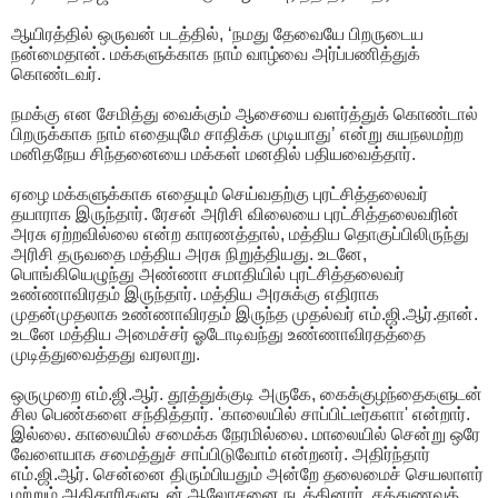
ஆயிரத்தில் ஒருவன் படத்தில், ‘நமது தேவையே பிறருடைய
நன்மைதான். மக்களுக்காக நாம் வாழ்வை அர்ப்பணித்துக்
கொண்டவர்.
நமக்கு என சேமித்து வைக்கும் ஆசையை வளர்த்துக் கொண்டால்
பிறருக்காக நாம் எதையுமே சாதிக்க முடியாது’ என்று சுயநலமற்ற
மனிதநேய சிந்தனையை மக்கள் மனதில் பதியவைத்தார்.
ஏழை மக்களுக்காக எதையும் செய்வதற்கு புரட்சித்தலைவர்
தயாராக இருந்தார். ரேசன் அரிசி விலையை புரட்சித்தலைவரின்
அரசு ஏற்றவில்லை என்ற காரணத்தால், மத்திய தொகுப்பிலிருந்து
அரிசி தருவதை மத்திய அரசு நிறுத்தியது. உடனே,
பொங்கியெழுந்து அண்ணா சமாதியில் புரட்சித்தலைவர்
உண்ணாவிரதம் இருந்தார். மத்திய அரசுக்கு எதிராக
முதன்முதலாக உண்ணாவிரதம் இருந்த முதல்வர் எம்.ஜி.ஆர்.தான்.
உடனே மத்திய அமைச்சர் ஓடோடிவந்து உண்ணாவிரதத்தை
முடித்துவைத்தது வரலாறு.
ஒருமுறை எம்.ஜி.ஆர். தூத்துக்குடி அருகே, கைக்குழந்தைகளுடன்
சில பெண்களை சந்தித்தார். 'காலையில் சாப்பிட்டீர்களா' என்றார்.
இல்லை. காலையில் சமைக்க நேரமில்லை. மாலையில் சென்று ஒரே
வேளையாக சமைத்துச் சாப்பிடுவோம் என்றனர். அதிர்ந்தார்
எம்.ஜி.ஆர். சென்னை திரும்பியதும் அன்றே தலைமைச் செயலாளர்
மற்றும் அதிகாரிகளுடன் ஆலோசனை நடத்தினார். சத்துணவுத்