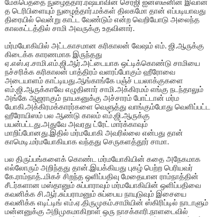
மேக்பெத்தை நுழைத்தார்.ரஷ்யாவின் செர்ஜி ஐன்ஸ்டீனின் இவான்
த டெரிபிளையும் நுழைத்தார்.மக்கள் திலகமோ தான் எப்படியாவது
திரையில் வென்று காட்ட வேண்டும் என்ற வெறியோடு அலைந்த
காலகட்டத்தில் சாமி அவருக்கு உதவினார்.
மர்மயோகியில் அட்டகாசமான கரிகாலன் வேஷம் எம். ஜி.ஆருக்கு
கிடைக்க காரணமாக இருந்தது
ஏ.எஸ்.ஏ.சாமி.எம்.ஜி.ஆர்.அட்டையாக ஒட்டிக்கொண்டு சாமியை
நச்சரிக்க கரிகாலன் பாத்திரம் வளரப்போகும் ஹீரோவை
அடையாளம் காட்டியது.ஆங்காங்கே பஞ்ச் டயலாக்குகளை
எம்.ஜி.ஆருக்காவே எழுதினார் சாமி.அக்கிரமம் எங்கு நடந்தாலும்
அங்கே ஆஜராகும் நாயகனுக்கு அச்சாரம் போட்டான் மர்ம
யோகி.அக்கிரமக்காரர்களை வெளுத்து வாங்கும்போது வெளிப்பட்ட
ஹீரோயிஸம் பல ஆண்டு காலம் எம்.ஜி.ஆருக்கு
பயன்பட்டது.அதுவே அவரது ட்ரேட் மார்க்காவும்
மாறிப்போனது.இதில் மர்மயோகி அவரில்லை என்பது தான்
காமெடி.மர்மயோகியாக வந்தது செருகளத்தூர் சாமா.
பல திருப்பங்களைக் கொண்ட மர்மயோகியின் கதை அநேகமாக
எல்லோரும் அறிந்தது தான்.இயக்கியது புகழ் பெற்ற பெரியவர்
கே.ராம்நாத்..மிகச் சிறந்த ஒளிப்பதிவு மேதையான ராம்நாத்தின்
சீடர்களான மஸ்தானும் சுப்பாராவும் மர்மயோகியின் ஒளிப்பதிவை
கவனிக்க சி.ஆர்.சுப்பராமனும் சுப்பைய நாயுடுவும் இசையை
கவனிக்க எடிட்டிங் எம்.ஏ.திருமுகம்.சாமியின் ஸ்கிரிப்டில் நாடாளும்
மன்னனுக்கு அறிமுகமாகிறாள் ஒரு நாசக்காரி.நாளடைவில்