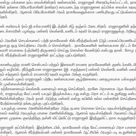
ர் என்று மக்களை நம்ப வைக்கின்றார் உண்மையில், ராஜராஜன் சிறைபிடிக்கப்பட்டார், 
ின் தங்கை பிரியாமோகினி (லலிதா) காயமடைந்த ராஜராஜனை தப்பிக்க வைக்க உதவுகிற
ாதலிக்கிறார், ஆனால் பிரியமோகினி அவர் நாகவேலனுக்காக பணிபுரிவது மட்டுமல்லா
றார்.
் கவிராயர் (எம்.ஜி.சக்ரபாணி) இடத்தின் கீழ் தஞ்சம் அடைகிறார். ராஜராஜனின் தந்
ட்டைக்காரரின் பழங்குடி மன்னர் வெங்கடேவனிடம் உதவி பெறவும் ராஜராஜனுக்கு அறிவுறு
வரின் செயல்களைப் பற்றி நாகவேலன் கிங் கீர்த்திவர்மன் (ஆர்.பாலசுப்பிரமணியம்) ம
ுமாறு ஒரு செய்தியை அவரிடம் சொல்கிறார்.. நாகவேலனின் உண்மையான திட்டம் சோழ 
சி ராமாவை (பத்மினி) திருமணம் செய்து கொள்ள வேண்டும் என்பது தான். சோழ நாட்ட
் கீர்த்திவர்மன் ராஜராஜனின் நாட்டிற்கு புறப்படுகிறார்.
கொண்டிருந்த ராணி சென்பகம் மற்றும் இளவரசி ராமரை நாகவேலனின் குண்டர்களிடமி
ும் வழியில், தீர்ந்துபோன ராஜராஜனை (ஜி. சகுந்தலா) மன்னர் வெங்கடேவனின் மகள் கண
் சற்குனம் (நண்பர் ராமசாமி) உதவி வழங்க அங்கு வருகிறார்.
ாடகங்கள் மூலம் ராஜராஜன் பற்றிய உண்மையான சூழ்நிலையை மறைமுகமாக மக்களுக்கு
ள் முன்வைக்கின்றனர்.
ு உத்சேலனையும் வெங்கடேவனையும் கைது செய்கிறார், தானே அரசனாக ஆக வேண்டும்
றார், ராஜாவுக்கு வேட்பாளர் யாரும் இருக்கக்கூடாது என்று அரச சட்டம் கூறுகிறது என
்கின்றதோ அவர் தான் அடுத்த மன்னர் என்று உயிலில் உள்ள மன்னரின் செய்தியை கூறு
்கொண்டு நங்கூருக்கு புறப்படுகிறார்,
ாருக்கு மாலை அணிவிக்கின்றதோ அந்த நபரை கொலை செய்ய உதயச்சந்திரனுக்கு உத்த
ண்டு அவருக்கு மாலை அணிவிக்கிறது, ஆனால் உதயச்சந்திரன் அவரைப் பிடித்து 
முதலை குளத்திற்கு தள்ளி விட்டுவிட்டு ராஜராஜன் இறந்துவிட்டதாக கருதுகிறார்
ாஜராஜன் தப்பிக்கிறார். இதற்கிடையில், நாகவேலன் எந்த வேட்பாளரையும் அரச யான
ார், ஆனால் கீர்த்திவர்மன் மன்னர் நாகவேலன் ஆட்சியில் அமரும் படி கூறுகின்றா