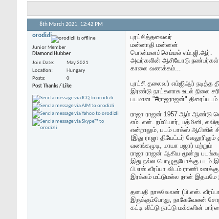
8th March 2021,
12:42 PM
orodizli
புரட்சித்தலைவர்
மன்னாதி மன்னன்
Junior Member
பொன்மனச்செம்மல் எம்.ஜி.ஆர்.
Diamond Hubber
அவர்களின் ஆசியோடு நண்பர்கள்
Join Date
May 2021
காலை வணக்கம்...
Location
Hungary
Posts
0
புரட்சி தலைவர் எம்ஜிஆர் நடித்
Post Thanks / Like
இரண்டு நாட்களாக உடல் நிலை சர
படமான "#ராஜராஜன்" திரைப்படம் ப
ராஜா ராஜன் 1957 ஆம் ஆண்டு வெளிவ
எம். என். நம்பியார், பத்மினி, 
என்றாலும், படம் பாக்ஸ் ஆபிஸில்
(இது ராஜா தியேட்டர் வேலூரிலும் 
வனங்கமுடி, மாயா பஜார் மற்றும்
ராஜா ராஜன் ஆகிய மூன்று படங்களு
இது நல்ல பொழுதுபோக்கு படம் இ
பி.எஸ்.வீரப்பா விடம் ராணி உனக்
இரக்கம் மட்டுமல்ல நான் இதயமே
தளபதி நாகவேலன் (பி.எஸ். வீரப்
இருக்கும்போது, ​​நாகேவேலன் சோ
கட்டி விட்டு நாட்டு மக்களின் பார