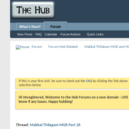
What's New?
Forum
New Posts
FAQ
Calendar
Forum Actions
Quick Links
Forum
Forum Hub Related
Makkal Thilakam MGR and Hi
If this is your first visit, be sure to check out the
FAQ
by clicking the link above
selection below.
Hi Unregistered, Welcome to the Hub Forums on a new domain - LIVE ! A
know if any issues. Happy hubbing!
Thread:
Makkal Thilagam MGR Part 26