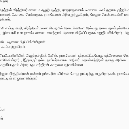
ிறார்.
த்தில் கீர்த்திவர்மனை ம ஆஜர்படுத்தி, ராஜராஜனைக் கொலை செய்ததாக குற்றம் சாட
வைக் கொலை செய்வதாக நாகவேலன் அச்சுறுத்துகிறார், மேலும் சென்பகவல்லி மகாரா
கிறார்.
்றவாளி என்று கூறி, கீர்த்திவர்மனை சிறையில் அடைக்கவோ அல்லது தலை துண்டிக்கவ
்து, இளவரசி ரமா நாகவேலனை மணந்தால் அவரை விடுவிப்பதாக உறுதியளிக்கிறார், அதில
விட ஆணை பிறப்பிக்கின்றான்
காப்பாற்றுகிறார்.
ிரியமோகினியின் அழுத்தத்தின் பேரில், நாகவேலன் உத்தரவிட்டபோது உத்சேலனை கொல
ிக்கின்றார் , இருவரும் நல்ல நண்பர்களாக மாறினர். உதயச்சந்திரன் தனது அன்பை
ாதலிப்பதால் அவர் உதயசந்திரன் காதலை ஏற்கவில்லை.
றும் கீர்த்திவர்மன் மன்னர் நங்கூரின் வீரர்கள் சோழ நாட்டிற்கு வருகிறார்கள். நா
ட்டின் ராஜாவாகின்றார்
்பா
ர்