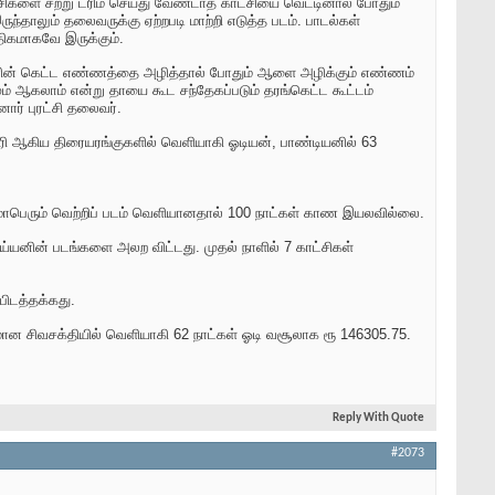
சிகளை சற்று ட்ரிம் செய்து வேண்டாத காட்சியை வெட்டினால் போதும்
ுந்தாலும் தலைவருக்கு ஏற்றபடி மாற்றி எடுத்த படம். பாடல்கள்
அதிகமாகவே இருக்கும்.
 வில்லனின் கெட்ட எண்ணத்தை அழித்தால் போதும் ஆளை அழிக்கும் எண்ணம்
் ஆகலாம் என்று தாயை கூட சந்தேகப்படும் தரங்கெட்ட கூட்டம்
ர் புரட்சி தலைவர்.
ி ஆகிய திரையரங்குகளில் வெளியாகி ஓடியன், பாண்டியனில் 63
ற மாபெரும் வெற்றிப் படம் வெளியானதால் 100 நாட்கள் காண இயலவில்லை.
்யனின் படங்களை அலற விட்டது. முதல் நாளில் 7 காட்சிகள்
்பிடத்தக்கது.
ான சிவசக்தியில் வெளியாகி 62 நாட்கள் ஓடி வசூலாக ரூ 146305.75.
Reply With Quote
#2073