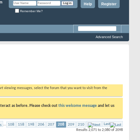
Help
Register
Remember Me?
Advanced Search
tart viewing messages, select the forum that you want to visit from the
teract as before. Please check out
this welcome message
and let us
Last
...
108
158
198
206
207
208
209
210
Results 2,071 to 2,080 of 2098