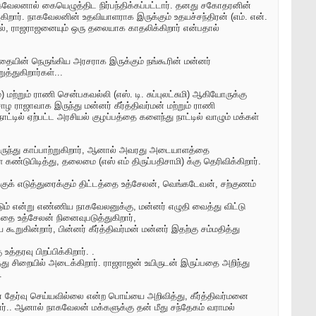
நாகவேலனால் கையெழுத்திட நிர்பந்திக்கப்பட்டார். தனது சகோதரனின்
ார். நாகவேலனின் உதவியாளராக இருக்கும் உதயச்சந்திரன் (எம். என்.
மல், ராஜராஜனையும் ஒரு தலையாக காதலிக்கிறார் என்பதால்
தையின் நெருங்கிய அரசராக இருக்கும் நங்கூரின் மன்னர்
த்துகிறார்கள்...
ற்றும் ராணி சென்பகவல்லி (எஸ். டி. சுப்புலட்சுமி) ஆகியோருக்கு
ராஜாவாக இருந்து மன்னர் கீர்த்திவர்மன் மற்றும் ராணி
ில் ஏற்பட்ட அரசியல் குழப்பத்தை களைந்து நாட்டில் வாழும் மக்கள்
ருந்து காப்பாற்றுகிறார், ஆனால் அவரது அடையாளத்தை
்டுபிடித்து, தலைமை (எஸ் எம் திருப்பதிசாமி) க்கு தெரிவிக்கிறார்.
க் எடுத்துரைக்கும் திட்டத்தை உத்சேலன், வெங்கடேவன், சற்குணம்
 என்று எண்ணிய நாகவேலனுக்கு, மன்னர் எழுதி வைத்து விட்டு
்பதை உத்சேலன் நினைவுபடுத்துகிறார்,
கின்றார், பின்னர் கீர்த்திவர்மன் மன்னர் இதற்கு சம்மதித்து
ரவு பிறப்பிக்கிறார். .
சிறையில் அடைக்கிறார். ராஜராஜன் உயிருடன் இருப்பதை அறிந்து
.
ை தேர்வு செய்யவில்லை என்ற பொய்யை அறிவித்து, கீர்த்திவர்மனை
ர்.. ஆனால் நாகவேலன் மக்களுக்கு தன் மீது சந்தேகம் வராமல்