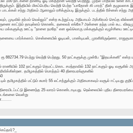
ல் 100 நாட்களை தாண்டி ஓடி மகத்தான வெற்றி பெற்றது. முதல் பாதியில் உள்ள காட்
ருக்கும். இந்தியில் மிகப்பெரிய வெற்றி பெற்ற "யாதோன் கி பாரத்" தின் தழுவலாக இர
் பாடல்கள் சற்று அதிகம் ஆனாலும் ரசிக்கும்படி இருக்கும். படத்தில் ரிச்னஸ் சற்று 
்வும், முடிவில் தர்மம் வெல்லும்" என்ற கூற்றுப்படி அநியாயம் அக்கிரமம் செய்த
கருணை காட்டும் தாயுள்ளம் கொண்ட தலைவர் எங்கே? அன்னை தந்த பால் கூட விஷமும
 மக்களுக்கு ஊட்டி "நாளை நமதே" என ஒவ்வொரு மக்களுக்கும் எழுச்சியை ஊட்டினா
னையை பார்க்கலாம். சென்னையில் ஓடியன், பாண்டியன், முரளிகிருஷ்ணா, ராஜகுமார
ரூ 882734.79 பெற்று வெற்றி பெற்றது. 50 நாட்களுக்கு முன்பே "இதயக்கனி" என்
ராணியில் 102 நாட்களும் தெமட்டகொட சமந்தாவில் 132 நாட்களும் ஓடி வசூலில் அய
ரிவிக்கின்றன. தமிழகத்தில் மொத்தம் 40 திரையரங்குகளில்
50
ில் தமிழகத்தில் மட்டும் சுமார் 55 லட்சத்துக்கும் அதிகமாகவும் வசூல் ஈட்டியது குறிப
 திரையிடப்பட்டு இணைந்த 25 வாரம் கொண்டாடியது. நெல்லையில் புதிய திரையரங்கம
 படங்களை வென்று
........
ெய்தார்?_