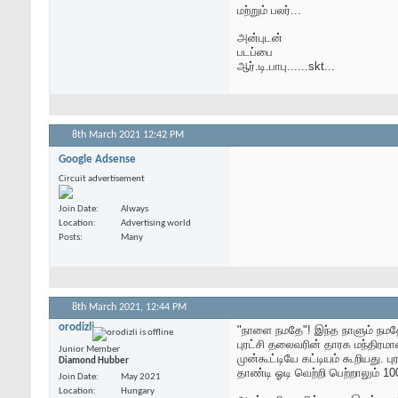
மற்றும் பலர்...
அன்புடன்
படப்பை
ஆர்.டி.பாபு......skt...
8th March 2021
12:42 PM
Google Adsense
Circuit advertisement
Join Date
Always
Location
Advertising world
Posts
Many
8th March 2021,
12:44 PM
orodizli
"நாளை நமதே"! இந்த நாளும் நமத
புரட்சி தலைவரின் தாரக மந்திரம
Junior Member
முன்கூட்டியே கட்டியம் கூறியது.
Diamond Hubber
தாண்டி ஓடி வெற்றி பெற்றாலும் 1
Join Date
May 2021
Location
Hungary