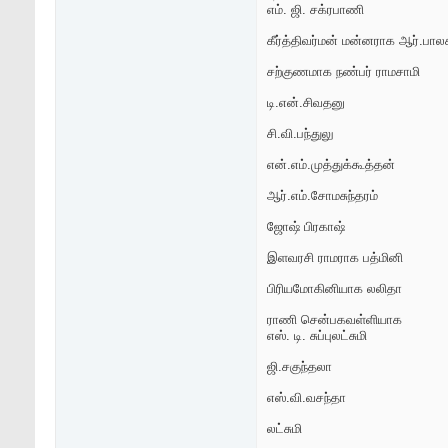
எம். ஜி. சக்ரபாணி
கீர்த்திவர்மன் மன்னராக ஆர்.பாலச
சற்குணமாக நண்பர் ராமசாமி
டி.என்.சிவதனு
சி.வி.பந்துலு
என்.எம்.முத்துக்கூத்தன்
ஆர்.எம்.சோமசுந்தரம்
ஜோஷ் பிரகாஷ்
இளவரசி ராமராக பத்மினி
பிரியமோகினியாக லலிதா
ராணி சென்பகவள்ளியாக
எஸ். டி. சுப்புலட்சுமி
ஜி.சகுந்தலா
எஸ்.வி.வசந்தா
லட்சுமி