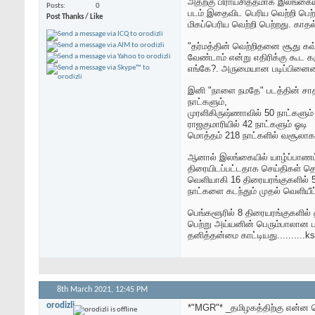
அதற்கு பிராயசித்தமாக இலங்கையி
Posts
0
படம் இதைவிட பெரிய வெற்றி பெற்றி
Post Thanks / Like
மிகப்பெரிய வெற்றி பெற்றது. காதல
"தர்மத்தின் வெற்றிதனை சூது கவ
வேண்டாம் என்று எதிரிக்கு கூட 
எங்கே?. அருமையான படிப்பினையை
இனி "நாளை நமதே" படத்தின் சாத
நாட்களும்,
முரளிகிருஷ்ணாவில் 50 நாட்களும்
ராஜகுமாரியில் 42 நாட்களும் ஓடி
மொத்தம் 218 நாட்களில் வசூலாக 
ஆனால் இலங்கையில் யாழ்ப்பாணம் 
திரையிடப்பட்டதாக செய்திகள் தெ
வெளியாகி 16 திரையரங்குகளில் 
நாட்களை கடந்தும் முதல் வெளியீட்ட
பெங்களூரில் 8 திரையரங்குகளில்
பெற்று அய்யனின் பெரும்பாலான
தனித்தன்மை காட்டியது..........ksr.
8th March 2021,
12:45 PM
orodizli
*"MGR"* _தமிழகத்திற்கு என்ன ச