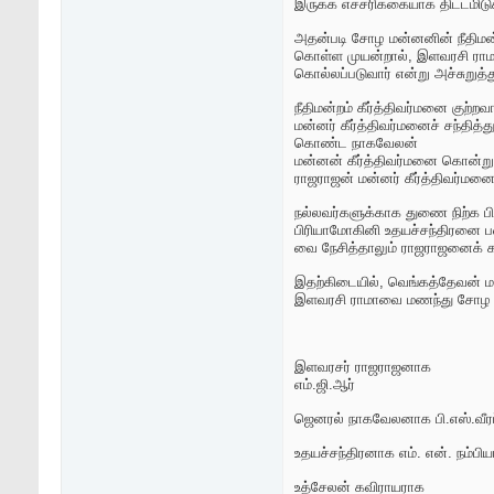
இருக்க எச்சரிக்கையாக திட்டமிடுக
அதன்படி சோழ மன்னனின் நீதிமன்ற
கொள்ள முயன்றால், இளவரசி ராமா
கொல்லப்படுவார் என்று அச்சுறுத்து
நீதிமன்றம் கீர்த்திவர்மனை குற
மன்னர் கீர்த்திவர்மனைச் சந்தித
கொண்ட நாகவேலன்
மன்னன் கீர்த்திவர்மனை கொன்று
ராஜராஜன் மன்னர் கீர்த்திவர்மனை 
நல்லவர்களுக்காக துணை நிற்க ப
பிரியாமோகினி உதயச்சந்திரனை பண
வை நேசித்தாலும் ராஜராஜனைக் க
இதற்கிடையில், வெங்கத்தேவன் மற்
இளவரசி ராமாவை மணந்து சோழ நா
இளவரசர் ராஜராஜனாக
எம்.ஜி.ஆர்
ஜெனரல் நாகவேலனாக பி.எஸ்.வீரப
உதயச்சந்திரனாக எம். என். நம்பியா
உத்சேலன் கவிராயராக