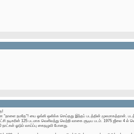
ே!
ான "நாளை நமதே"! யை ஓங்கி ஒலிக்க செய்தது இந்தப் படத்தின் மூலமாகத்தான். படத்
 புரட்சி நடிகரின் 125 படமாக வெளிவந்து வெற்றி வாகை சூடிய படம். 1975 ஜீலை 4 ல
00 நாட்கள் ஓடும் வாய்ப்பு கைநழுவி போனது.