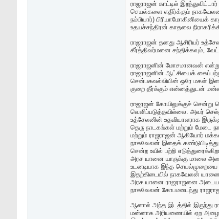
ராஜராஜன் காட்டில் இறந்துவிட்டா
செயல்களை எதிர்க்கும் நாகவேலன
நம்பியார்) பிரியாமோகினியைக் க
உதயச்சந்திரன் காதலை நிராகரிக்கி
ராஜராஜன் தனது ஆசிரியர் உத்சேலன
கீர்த்திவர்மனை சந்திக்கவும், வே
ராஜராஜனின் மோசமானவன் என்றும் அ
ராஜராஜனின் ஆட்சியைக் கைப்பற்ற
சென்பகவல்லியின் ஒரே மகள் இளவர
குறை தீர்க்கும் என்னத்துடன் மன்னர
ராஜரஜன் கோயிலுக்குச் சென்று 
வெளிப்படுத்தவில்லை. அவர் செல்ல
உத்சேலனின் உதவியாளராக இருக்கும
தெரு நாடகங்கள் மற்றும் மேடை ந
மற்றும் ராஜராஜன் ஆகியோர் மக்க
நாகவேலன் இதைக் கண்டுபிடித்த
சென்ற உயில் பற்றி எடுத்துரைக்கி
அரச யானை யாருக்கு மாலை அணிவிக
உடனடியாக இந்த செயல்முறையை மேற
இதற்கிடையில் நாகவேலன் யானை ய
அரச யானை ராஜராஜனை அடையாளம் க
நாகவேலன் கோபமடைந்து ராஜராஜனை 
ஆனால் அந்த இடத்தில் இருந்து ர
மன்னாக அரியணையில் ஏற அழைக்கிற