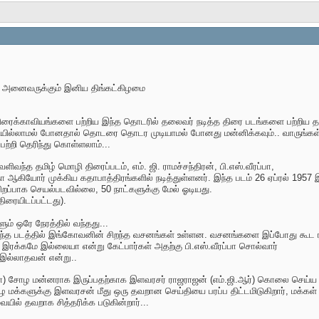
 அனைவருக்கும் இனிய திங்கட்கிழமை
த திரைக்காவியங்களை பற்றிய இந்த தொடரில் தலைவர் நடித்த திரை படங்களை பற்றிய 
ியில்லாமல் போனதால் தொடரை தொடர முடியாமல் போனது மன்னிக்கவும்.. வாருங்கள் 
ற்றி தெரிந்து கொள்ளலாம்...
ந்த தமிழ் மொழி திரைப்படம், எம். ஜி. ராமச்சந்திரன், பி.எஸ்.வீரப்பா,
லலிதா ஆகியோர் முக்கிய கதாபாத்திரங்களில் நடித்துள்ளனர். இந்த படம் 26 ஏப்ரல் 19
 சிறப்பாக செயல்படவில்லை, 50 நாட்களுக்கு மேல் ஓடியது.
திரையிடப்பட்டது).
ம் ஒரே நேரத்தில் வந்தது...
ந்த படத்தில் இங்கோவனின் சிறந்த வசனங்கள் உள்ளன. வசனங்களை இப்போது கூட ரசி
கு இரக்கமே இல்லையா என்று கேட்பார்கள் அதற்கு பி.எஸ்.வீரப்பா சொல்வார்
 இல்லாதவன் என்று..
பா) சோழ மன்னராக இருப்பதற்காக இளவரசர் ராஜராஜன் (எம்.ஜி.ஆர்) கொலை செய்ய தி
ழ மக்களுக்கு இளவரசன் மீது ஒரு தவறான செய்தியை பரப்ப திட்டமிடுகிறார், மக்கள்
்வையில் தவறாக சித்தரிக்க படுகின்றார்...