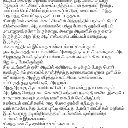
தவறிய அல்லது அதிகம் சிலாகிக்காத ஒரு பக்கம் அவரது
'ஆக்ஷன்' காட்சிகள். மிகைப்படுத்தப்பட்ட வித்தைகள் இன்றி,
பார்ப்பவர் மெய்சிலிர்க்கும் வகையில் அவர் கையாண்ட அந்த
'யதார்த்த வேகம்' ஒரு தனிப் பாடப்புத்தகம்.
​​சிவாஜியின் சண்டைக்காட்சிகளில் அந்தரத்தில் பறக்கும் 'ரோப்'
வித்தைகளோ, அடி வாங்காமலே பத்து பேரைத் தூக்கி எறியும்
மாயாஜாலங்களோ இருக்காது. அவரது அடிகளில் ஒரு கனம்
இருக்கும்; அது 'நிஜ அடி' என்பதைப் பார்ப்பவர் உணரும்படி
இருக்கும்.
மிகை உத்திகள் இல்லாத சண்டைக்காட்சிகள் தான்
நடிகர்திலகத்தின் படங்களிலே அமைந்திருக்கும்.அடிகள்தான்.அடி
விழுந்தது போலிருக்கும்.பாவ்லா அடிகள் எல்லாம் கிடையாது .
நிஜ அடி போலிருக்கும்.
சில படங்களில் ஒரே அடியில் எதிரியை அடிக்கும் போது பொறி
கலங்கும்.நம் தலையில்தான்.இதற்கு உதாரணமாக ஞான ஒளியில்
ஸ்ரீ காந்தை அடித்து வீழ்த்தும் காட்சியை சொல்லலாம்.
எம்பி குதித்து ஓங்கி ஒரே அடிதான்.
அந்தஅடிக்கு ஆள் காலியாகி விட்டாரோ என்று நம்ப வைக்கும்
அடி.இந்த மெத்தட்டை கொண்டு வந்தவர் நடிகர்திலகமே. இதையே
சாதாரணமாகவும் ,வசந்த மாளிகையில் செய்திருப்பார்.
சண்டைக் காட்சிகளில் நாலு பேரை தூக்கி எறிவது,அடி
வாங்காமலே பத்து பேரை புரட்டி எடுப்பது போன்ற காட்சிகள் அதிகம்
இடம் பெறாது நடிகர்திலகத்தின் படங்களில். ஒன்றிரண்டு
படங்களில் இருக்கலாம்.
சிவந்தமண்.ஆக்ஷனின் உச்சம் எனலாம்.