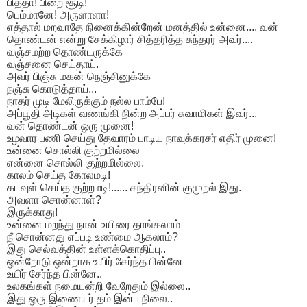
பித்தா! பிறை சூடி!
பெம்மானே! அருளாளா!
எத்தால் மறவாதே நினைக்கின்றேன் மனத்தில் உன்னை.... வன்
தொண்டன் என்று சேக்கிழார் சித்தரித்த சுந்தரர் அவர்....
வஞ்சமற்ற தொண்டருக்கே
வஞ்சனை செய்தாய்.
அவர் பிஞ்சு மகன் நெஞ்சினுக்கே
நஞ்சு கொடுத்தாய்...
நாதர் முடி மேலிருக்கும் நல்ல பாம்பே!
அப்பூதி அடிகள் வணங்கி நின்ற அப்பர் சுவாமிகள் இவர்...
வன் தொண்டன் ஒரு முனை!
உழவார பணி செய்து தேவாரம் பாடிய நாவுக்கரசர் எதிர் முனை!
உன்னை சொல்லி குற்றமில்லை
என்னை சொல்லி குற்றமில்லை.
காலம் செய்த கோலமடி!
கடவுள் செய்த குற்றமடி!...... சந்திரனின் குமுறல் இது.
அவளா சொன்னாள்?
இருக்காது!
உன்னை மறந்து நான் உயிரை தாங்கலாம்
நீ சொன்னது எப்படி உண்மை ஆகலாம்?
இது செல்வத்தின் உள்ளக்கொதிப்பு..
ஒன்றோடு ஒன்றாக உயிர் சேர்ந்த பின்னே
உயிர் சேர்ந்த பின்னே..
உலகங்கள் நமையன்றி வேறேதும் இல்லை..
இது ஒரு இணையர் தம் இன்ப நிலை..