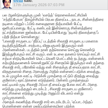
sivaa
said:
17th January 2026
07:03 PM
பல ஆண்டுகளுக்கு முன் ‘வசந்த்’ தொலைக்காட்சியின்
‘சந்திப்போமா’ நிகழ்ச்சியில் பிரபல திரைப்பட, நாடக, சின்னத்திரை
நடிகை மற்றும் டப்பிங் கலைஞரான நித்யாவின் பேட்டி
ஒளிபரப்பானது. பேட்டி கண்டவர் இன்னொரு சின்னத்திரை
நட்சத்திரமான ஐஸ்வர்யா. பேட்டியின்போது ‘நடிகர் திலகத்தை’ப்
பற்றி நித்யா சொன்னது:
​“பாலாஜி சாருடைய ‘தீர்ப்பு’ படத்தில் சிவாஜி சாருடைய மகளாக
நடித்திருந்தேன். சரத்பாபு, விஜயகுமார் இருவரும் என்
அண்ணன்கள். படத்தில் நான் தற்கொலை செய்து கொண்டு
இறந்துபோகும் காட்சி வரும். என் உடலை தகனம் செய்யும் காட்சி
சத்யா ஸ்டுடியோவின் வெட்டவெளி பொட்டலில் நடந்தது. என்னைக்
கற்பழித்தவனைக் கொன்றுவிட்டு சிறையில் இருக்கும் என் தந்தை
சிவாஜி சார், பரோலில் வந்து என் சிதைக்கு தீ வைப்பதாக காட்சி.
​விறகுகளால் சிதை அமைத்து அதில் என்னைப் படுக்க வைத்து,
உடல் முழுக்க வரட்டி அடுக்கி முகத்தை மட்டும் திறந்து வைத்து
குளோசப் ஷாட்டுகளை எடுத்தனர். பின்னர் முகத்தையும்
வரட்டியால் மூடி சிவாஜி அப்பா தீ வைப்பது போல காட்சி. அதை
எடுத்து முடித்ததும் டைரக்டர் , சிவாஜி சாருடைய குளோசப்
காட்சிகளை எடுத்து முடித்து அனுப்பி விடலாம் என்று
மும்முரமானார்.
​அதைக் கவனித்த சிவாஜி சார் டைரக்டரிடம், ‘ஏப்பா, அந்தப்
பொண்ணை என்ன மலர்ப்படுக்கையிலா படுக்க