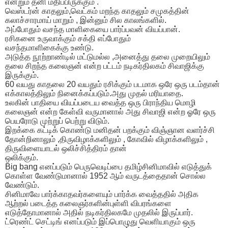
என்றும் தனி மதிப்பிருக்கும் .
வெஸ்டர்ன் காதலும்,வெட்கம் மறந்த காதலும் சமுகத்தின்
கலாச்சாரமாய் மாறும் , இன்னும் சில காலங்களில்.
அப்போதும் வசந்த மாளிகையை பார்ப்பவன் வியப்பான்.
ரசிகனை உருவாக்கும் சக்தி எப்போதும்
வசந்தமாளிகைக்கு உண்டு.
அடுத்த நூற்றாண்டில் மட்டுமல்ல ,அனைத்து தலை முறையிலும்
தலை சிறந்த கலைஞன் என்ற பட்டம் நடிகர்திலகம் சிவாஜிக்கு
இருக்கும்.
60 வயது காதலை 20 வயதும் ரசிக்கும் படமாக ஒரே ஒரு படம்தான்
எக்காலத்திலும் நினைக்கப்படும்.அது முதல் மரியாதை.
உலகின் பாதியை வியப்படைய வைத்த ஒரு பிராந்திய மொழி
கலைஞன் என்ற கேள்வி வருமானால் அது சிவாஜி என்ற ஓரே ஒரு
பெயரோடு முற்றுப் பெற்று விடும்.
இறக்கை கட்டிக் கொண்டு மனிதன் பறக்கும் விஞ்ஞான வளர்ச்சி
தோன்றினாலும் ,திருவிழாக்களிலும் , கோவில் விழாக்களிலும் ,
திருவிளையாடல் ஒலிச்சித்திரம் தான்
ஒலிக்கும்.
Big bang எனப்படும் பெருவெடிப்பை தமிழ்சினிமாவில் எடுத்துக்
கொள்ள வேண்டுமானால் 1952 ஆம் வருடத்தைதான் சொல்ல
வேண்டும்.
சினிமாவே பார்க்காதவர்களையும் பார்க்க வைத்ததில் அதிக
ஆற்றல் படைத்த கலைஞர்களின்புள்ளி விபரங்களை
எடுத்தோமானால் அதில் நடிகர்திலகமே முதலில் இருப்பார்.
ட்ரெண்ட் செட்டிங் எனப்படும் இப்பொழுது வெளியாகும் ஒரு