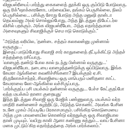
விஜயஸ்ரீயைப் பார்த்து கைகளைத் தூக்கி ஒரு கும்பிடு போடுவாரு.
ஒரு ரிக்*ஷாக்காரனோட பார்வையில, தங்கம் பெருசில்லை, நிலம்
பெருசில்லை... பசிக்கு சோறு போடுற அந்த மனுஷி தான்டா
தெய்வம்னு அவர் சொல்லும்போது, அந்த இடத்துல தியேட்டர்ல
விசில் பறக்கும். அங்க விஜயஸ்ரீயோட அந்த எதார்த்தமான
அசைவுகளும் சிவாஜிக்குச் செம ஈடு கொடுக்கும்."
​"அடுத்த வரியில, 'தண்டை சத்தம் கலகலன்னு முன்னால்
வருகுது...'
இதைப் பாடும்போது சிவாஜி சார் காதுகளைத் தீட்டிக்கிட்டு அந்தச்
சத்தத்தை ரசிப்பாரு.
'வாழைத் தண்டு போல கால் நடந்து பின்னால் வருகுது...'
விஜயஸ்ரீயோட நடையை வாழைத்தண்டுக்கு ஒப்பிடுவாரு. இங்க
கேமரா ஆங்கிளை கவனிச்சீங்களா? இயக்குநர் ஏ.சி.
திருலோகச்சந்தர், சிவாஜியை ஒரு மாபெரும் மனிதனா காட்ட
கேமராவை லோ-ஆங்கிள்ல வச்சிருப்பாரு.
​'பார்க்குறப்ப பசி மயக்கம் தன்னால் வருகுது... பேச்ச கேட்குறப்போ
வந்த மயக்கம் தானா குறையுது'
இந்த இடத்துல சிவாஜி ஒரு மேஜிக் பண்ணுவாரு. மயக்கம் வர்ற
மாதிரி கண்ணைச் சுழற்றிட்டு, அடுத்த செகண்ட் அவங்க பேசின
உடனே முகம் அப்படியே பிரகாசமாகும். பசிங்கிற கொடுமையை
அந்த முக பாவனையில கொண்டு வர்றதுக்கு ஒரு சிவாஜியால
தான் முடியும். 'வயிறு காலி ஆனா கண்ணு சுத்தும்... வாய் பேசினா
மனசு முட்டும்'கிற எதார்த்தத்தை அங்க பார்க்கலாம்."