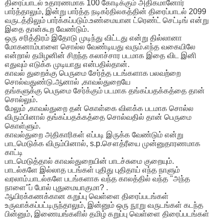
திரைப்பாடல் உதாரணமாக 100 கோடிக்கும் அதிகமானோர்
பார்த்தாலும், இன்று பார்த்த நடிகர்திலகத்தின் திரைப்பாடல் 2099
வருடத்திலும் பார்க்கப்படும்.உண்மையான ட்ரெண்ட் செட்டிங் என்று
இதை தான்கூற வேண்டும்.
ஒரு சரித்திரம் இதோடு முடிந்து விட்டது என்று தில்லானா
மோகனாம்பாளை சொல்ல வேண்டியது வரும்.எந்த வகையிலே
என்றால் தமிழனின் சிறந்த கலாச்சார படமாக இதை விட இனி
எதுவும் எடுக்க முடியாது என்பதில்தான்.
காவல் துறைக்கு பெருமை சேர்த்த படங்களாக பலவற்றை
சொல்வதுண்டு.ஆனால் ,காவல்துறையே
தங்களுக்கு பெருமை சேர்க்கும் படமாக தங்கப்பதக்கத்தை தான்
சொல்லும்.
மேலும் ,காவல்துறை தன் கொள்கை விளக்க படமாக சொல்ல
விரும்பினால் தங்கப்பதக்கத்தை சொல்வதில் தான் பெருமை
கொள்ளும்.
காவல்துறை அதிகாரிகள் எப்படி இருக்க வேண்டும் என்று
பாடமெடுக்க விரும்பினால், s.p.சௌத்ரீயை முன்னுதாரணமாக
காட்டி
பாடமெடுத்தால் காவல்துறையின் பாடச்சுமை குறையும்.
பாடல்களே இல்லாத படங்கள் புதிது புதிதாய் எந்த நாளும்
வரலாம்.பாடல்களே படங்களாக வந்த காலத்தில் வந்த "அந்த
நாளை"ப் போல் புதுமையாகுமா? .
ஆயிரக்கணக்கான கறுப்பு வெள்ளை திரைப்படங்கள்
உருவாக்கப்பட்டிருந்தாலும், இன்னும் ஒரு நூறு வருடங்கள் கடந்த
பின்னும், இணையங்களில் தமிழ் கறுப்பு வெள்ளை திரைப்படங்கள்