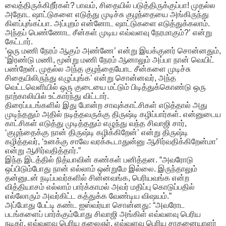
வைத்திருக்கிறீர்கள்? பாவம், சிதையில் படுத்திருக்குப்பா! முதல்ல
அதோட ஷாட்டுகளை எடுத்து முடிச்சு குழந்தையை அங்கிருந்து
கிளப்புங்கப்பா. அப்புறம் என்னோட ஷாட்டுகளை எடுத்துக்கலாம்.
அந்தப் பெண்ணோட சீன்கள் முடிய எவ்வளவு நேரமாகும்?’ என்று
கேட்டார்.
​‘ஒரு மணி நேரம் ஆகும் அண்ணே’ என்று இயக்குனர் சொன்னதும்,
‘இரண்டு மணி, மூன்று மணி நேரம் ஆனாலும் அப்பா நான் வெயிட்
பண்றேன். முதல்ல அந்த குழந்தையோட சீன்களை முடிச்சு
சிதையிலிருந்து எழுப்புங்க’ என்று சொன்னவர், அந்த
வெட்டவெளியில் ஒரு குடையை மட்டும் பிடித்துக்கொண்டு ஒரு
நாற்காலியில் உட்கார்ந்து விட்டார்.
​திரைப்படங்களில் இது போன்ற சாவுக்காட்சிகள் எடுத்தால் அது
முடிந்ததும் அதில் நடித்தவருக்கு திருஷ்டி கழிப்பார்கள். என்னுடைய
காட்சிகள் எடுத்து முடித்ததும் எழுந்து வந்த சிவாஜி சார்,
‘குழந்தைக்கு நான் திருஷ்டி கழிக்கிறேன்’ என்று திருஷ்டி
கழித்தவர், ‘உனக்கு சாவே வரக்கூடாதுன்னு ஆசிர்வதிக்கிறேன்மா’
என்று ஆசிர்வதித்தார்.”
​இந்த இடத்தில் நித்யாவின் கண்கள் பனித்தன. “அவரோடு
ஒப்பிடும்போது நான் எல்லாம் ஒன்றுமே இல்லை. இருந்தாலும்
தன்னுடன் நடிப்பவர்களில் சின்னவங்க, பெரியவங்க என்ற
வித்தியாசம் எல்லாம் பார்க்காமல் அவர் மதிப்பு கொடுப்பதில்
எல்லோரும் அவர்கிட்ட கத்துக்க வேண்டிய விஷயம்.”
​அப்போது பேட்டி கண்ட ஐஸ்வர்யா சொன்னது: “அவரோட
படங்களைப் பார்க்கும்போது சிவாஜி அங்கிள் எவ்வளவு பெரிய
நடிகர், எவ்வளவு பெரிய கலைஞர், எவ்வளவு பெரிய சாதனையாளர்