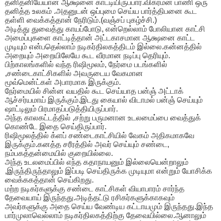
தனிதனியேயான ஆக்ஷனை காட்டியிருப்பார்.விக்ரமன் பாணி ஒரு
தனித்த உலகம் .அதனுடன் ஒப்புமை செய்ய பார்த்திபனை கூட
தள்ளி வைக்கத்தான் நேரிடும்.(வஞ்சப் புகழ்ச்சி.)
அடித்து துவைத்து காயப்போடு, என்றெல்லாம் போலியான காட்சி
அமைப்புகளை காட்டித்தான் அட்டகாசமான ஆக்ஷனை காட்ட
முடியும் என்பதெல்லாம் நடிகர்திலகத்திடம் இல்லை.கன்னத்தில்
அறையும் அறையிலேயே கூட வீரமான நடிப்பு தெரியும்.
பிற்காலங்களில் வந்த ரிஷிமூலம், நேர்மை படங்களில்
,சண்டைகாட்சிகளில் அவருடைய வேகமான
மூவ்மென்ட்கள் அபாரமாக இருக்கும்.
நேர்மையில் சின்ன வயதில் கூட செய்யாத பன்ஞ் அட்டாக்
ஆச்சர்யமாய் இருக்கும்.இடது கையால் விடாமல் பன்ஞ் செய்யும்
ஷாட்டிலும் பிரமாதப்படுத்தியிருப்பார்.
அந்த காலகட்டத்தில் ,சற்று பருமனான உடலமைப்பை வைத்துக்
கொண்டே இதை செய்திருப்பார்.
ரிஷிமூலத்தில் க்ளப் சண்டைகாட்சியில் வேகம் அதிகமாகவே
இருக்கும்.கனத்த சரீரத்தில் அவர் செய்யும் சண்டை,
நம்பகத்தன்மையில் குறையில்லை.
அந்த உடலமைப்பில் எந்த கதாநாயனும் இல்லையென்றாலும்
,இருந்திருந்தாலும் இப்படி செய்திருக்க முடியுமா என்றும் யோசிக்க
வைக்ககத்தான் செய்கிறது.
மற்ற நடிகர்களுக்கு சண்டை காட்சிகள் வியாபாரம் சார்ந்த
தேவையாய் இருந்தது.அடித்தட்டு ரசிகர்களுக்காகவும்
அவர்களுக்கு அதை செய்ய வேண்டிய கட்டாயமும் இருந்தது.இந்த
பார்முலாவெல்லாம் நடிகர்திலகத்திற்கு தேவையில்லை.ஆனாலும்