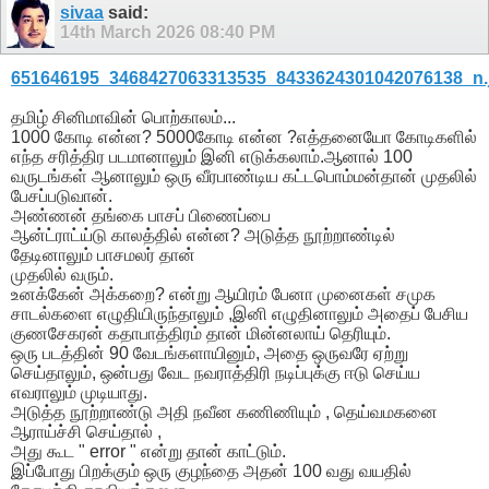
sivaa
said:
14th March 2026
08:40 PM
651646195_3468427063313535_8433624301042076138_n.
தமிழ் சினிமாவின் பொற்காலம்...
1000 கோடி என்ன? 5000கோடி என்ன ?எத்தனையோ கோடிகளில்
எந்த சரித்திர படமானாலும் இனி எடுக்கலாம்.ஆனால் 100
வருடங்கள் ஆனாலும் ஒரு வீரபாண்டிய கட்டபொம்மன்தான் முதலில்
பேசப்படுவான்.
அண்ணன் தங்கை பாசப் பிணைப்பை
ஆன்ட்ராட்ய்டு காலத்தில் என்ன? அடுத்த நூற்றாண்டில்
தேடினாலும் பாசமலர் தான்
முதலில் வரும்.
உனக்கேன் அக்கறை? என்று ஆயிரம் பேனா முனைகள் சமுக
சாடல்களை எழுதியிருந்தாலும் ,இனி எழுதினாலும் அதைப் பேசிய
குணசேகரன் கதாபாத்திரம் தான் மின்னலாய் தெரியும்.
ஒரு படத்தின் 90 வேடங்களாயினும், அதை ஒருவரே ஏற்று
செய்தாலும், ஒன்பது வேட நவராத்திரி நடிப்புக்கு ஈடு செய்ய
எவராலும் முடியாது.
அடுத்த நூற்றாண்டு அதி நவீன கணிணியும் , தெய்வமகனை
ஆராய்ச்சி செய்தால் ,
அது கூட " error " என்று தான் காட்டும்.
இப்போது பிறக்கும் ஒரு குழந்தை அதன் 100 வது வயதில்