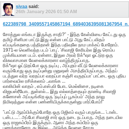
sivaa
said:
26th January 2026
01:50 AM
622389798_3409557145867194_6894036395081367954_n.
சோத்துல எங்கடா இருக்கு சாதி?" - இந்த கேள்வியை கேட்டது ஒரு
தமிழ் சினிமா பாட்டு.இது என்ன பாட்டு அது கேட்டவிதம்
எப்படிங்கறதை பத்திதான் இந்த பதிவுலே நாம பாக்கப் போறோம்.
1971-ல வெளிவந்த படம் 'பாபு'. 'சிவாஜி கேரியர்ல இது ரொம்ப
முக்கியமான படம். ஏன்னா, இதுல அவர் ரிக்*ஷா ஓட்டுற ஒரு
விசுவாசமான வேலைக்காரனா வாழ்ந்திருப்பாரு.
​ரிக்*ஷா ஓட்டுறப்போ ஒரு நடிப்பு , அப்புறம் வீட்டு வேலைக்காரனா
வரும்போது ஒரு நடிப்புன்னு மனுஷன் அசத்தியிருப்பாரு. அந்தப்
படத்துல வர்ற 'வரதப்பா வரதப்பா கஞ்சி வருதப்பா' பாட்டை ஒரு புதிய
பார்வையில ரசிக்கலாம் ..வாங்க ...
வாலியின் வாதம் , எம்.எஸ்.வி யோட மெல்லிசை, நடிகை
விஜயஸ்ரீயோட துள்ளல்... இது எல்லாத்தையும் தாண்டி சிவாஜி
கணேசன் அப்படிங்கிற ஒரு 'நடிப்புப் பூகம்பம்' அந்த நாலு
நிமிஷத்துல என்ன பண்ணியிருக்காருன்னு பார்ப்போம்!"
​"பாட்டு ஆரம்பிக்கும்போதே ஒரு பிஜிஎம் வரும் பாருங்க... 'டான்ட
டன்டட...'. அப்போ சிவாஜி சார் ஒரு நடை நடப்பாரு. அந்த நடையில
ஒரு ராஜகம்பீரம் இருக்கும். ஆனா அந்த கம்பீரம் ஒரு
பணக்காரனோடது இல்ல... அடுத்த வேளை சோறு