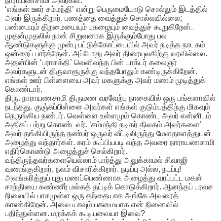
நாராயணசாமி அவர்கள்.
​‘எங்கள் ஊர் சம்மந்தி’ என்று பெருமையோடு சொல்லும் இடத்தில்
அவர் இருக்கிறார். பணத்தை வைத்துச் சொல்லவில்லை;
பண்பையும் திறமையையும் புகழையும் வைத்துச் கூறுகிறேன்.
முதன்முதலில் நான் சிறுவனாக இருக்கும்போது பல
ஆண்டுகளுக்கு முன்பு பட்டுக்கோட்டையில் அவர் நடித்த நாடகம்
ஒன்றைப் பார்த்தேன். அப்போது அவர் திரையுலகிற்கு வரவில்லை.
அதன்பின் ‘பராசக்தி’ வெளிவந்த பின் டாக்டர் கலைஞர்
அவர்களுடன் திருவாரூருக்கு வந்தபோதும் கண்டிருக்கிறேன்.
எங்கள் ஊர் பிள்ளையை அவர் மகளுக்கு அவர் மணம் முடித்துக்
கொண்டார்.
​திரு. நாராயணசாமி திருமண வரவேற்பு நாகையில் ஒரு பங்களாவில்
நடந்தது. குஞ்சுப்பிள்ளை அவர்கள் எங்கள் குடும்பத்திற்கு மிகவும்
நெருங்கிய நண்பர். வெள்ளை உள்ளமும் கொண்ட அவர் என்னிடம்
அதிகப் பற்று கொண்டவர். ‘சம்மந்தி நடிகர் திலகம் அவர்களை’
அவர் தங்கியிருந்த நண்பர் ஒருவர் வீட்டிலிருந்து மேளதாளத்துடன்
அழைத்து வந்தார்கள். கரம் கூப்பியபடி வந்த அவரை நாராயணசாமி
எதிர்கொண்டு அழைத்துச் செல்கிறார்.
வந்திருந்தவர்களையெல்லாம் பார்த்து அலுக்காமல் சிவாஜி
வணங்குகிறார், நலம் விசாரிக்கிறார். நடிப்பு அல்ல, நடப்பு!
அலங்கரித்துப் புது மணப்பெண்ணாக அழைத்து வரப்பட்ட மகள்
சாந்தியை கண்ணீர் மல்கத் தட்டிக் கொடுக்கிறார். ஆனந்தப் பரவச
நிலையில் பாசமுள்ள ஒரு தந்தையாக அங்கே அவரைத்
காண்கிறேன். அவை யாவும் பசுமையாக என் நினைவில்
பதிந்துள்ளன. மறக்கக் கூடியவையா இவை?