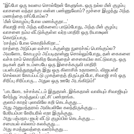
​"இப்போ ஒரு உவமை சொல்றேன் கேளுங்க. ஒரு நல்ல மீன் குழம்பு
வாசனை வந்தா நாம என்ன பண்ணுவோம்? மூச்சை இழுத்து அந்த
மணத்தை ரசிப்போம்ல?
'மீன் கொழம்பு போல மணக்குறா...'
சிவாஜி சார் அந்த வரிகளைப் பாடும்போது, அந்த மீன் குழம்பு
வாசனை நம்ம வீட்டுக்குள்ள வர்ற மாதிரி ஒரு ரியாக்ஷன்
கொடுப்பாரு.
'ரசத்தப் போல கொதிக்கிறா...'
ரசத்தை அடுப்புல வச்சா டக்குன்னு நுரைச்சுப் பொங்கும்ல?
அவளோட கோபமும் அப்படிதான்னு சொல்லும்போது, தன் கைகளை
வச்சு ரசம் கொதிக்கிற வேகத்தைச் சைகையில காட்டுவாரு. ஒரு
நடிகன் தன் உடம்பையே ஒரு இசைக்கருவி மாதிரி
பயன்படுத்துறதுக்கு இது ஒரு கிளாசிக் உதாரணம். விஜயஸ்ரீ
செல்லமா கோபப்பட்டு முகத்தைத் திருப்புறப்போ, சிவாஜி சார் ஒரு
சிரிப்பு சிரிப்பாரு... அதுல ஒரு ஊரே அடங்கிடும்!"
​"பாடலோட உச்சக்கட்டம் இதுதான். இங்கதான் வாலியும் சிவாஜியும்
சேர்ந்து 'சமத்துவப் புரட்சி' பண்றாங்க.
குலாம் காதர் புலாவிலே கறி கெடக்குது…
அது அனுமந்தராவ் அவியலிலே கலந்திருக்குது…
மேரியம்மா கேரியரில் எறா இருக்குது.
அது பத்மநாப ஐயர் வீட்டு குழம்பில் கெடக்குது…
சமையல் எல்லாம் கலக்குது…
அது சமத்துவத்தை வளர்க்குது…