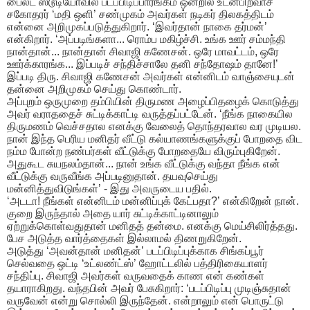
​பைலட் ஸ்டூடியோவில் படப்பிடிப்பாரங்கம் ஒன்றில் உடன்பிறவாச்
சகோதரர் ‘மதி ஒளி’ சண்முகம் அவர்கள் நடிகர் திலகத்திடம்
என்னை அறிமுகப்படுத்துகிறார். ‘இவர்தான் நாகை தர்மன்’
என்கிறார். ‘அப்படிங்களா... ரொம்ப மகிழ்ச்சி. உங்க ஊர் சம்மந்தி
நான்தான்... நான்தான் சிவாஜி கணேசன். ஒரே மாவட்டம், ஒரே
ஊர்க்காரங்க... இப்படிச் சந்திச்சாலே தனி சந்தோஷம் தானே!’
இப்படி திரு. சிவாஜி கணேசன் அவர்கள் என்னிடம் வாஞ்சையுடன்
தன்னை அறிமுகம் செய்து கொண்டார்.
​அப்புறம் ஒருமுறை தம்பியின் திருமண அழைப்பிதழைக் கொடுத்து
அவர் வராததைச் சுட்டிக்காட்டி வருத்தப்பட்டேன். ‘நீங்க நாகையில
திருமணம் வெச்சதால எனக்கு வேலைத் தொந்தரவால வர முடியல.
நான் இந்த பெரிய மனிதர் வீட்டு கல்யாணங்களுக்குப் போறதை விட
நம்ம போன்ற நண்பர்கள் வீட்டுக்கு போறதையே விரும்புகிறேன்.
அதுகூட சுயநலம்தான்... நான் உங்க வீட்டுக்கு வந்தா நீங்க என்
வீட்டுக்கு வருவீங்க அப்படினுதான். தயவுசெய்து
மன்னித்துவிடுங்கள்’ - இது அவருடைய பதில்.
​‘அடடா! நீங்கள் என்னிடம் மன்னிப்புக் கேட்பதா?’ என்கிறேன் நான்.
குறை இருந்தால் அதை யார் சுட்டிக்காட்டினாலும்
ஏற்றுக்கொள்வதுதான் மனிதத் தன்மை. எனக்கு மெய்சிலிர்த்தது.
பேச அடுத்த வார்த்தைகள் இல்லாமல் திணறுகிறேன்.
அடுத்து ‘அவன்தான் மனிதன்’ படப்பிடிப்புக்காக சிங்கப்பூர்
செல்வதை ஒட்டி ‘உட்லண்ட்ஸ்’ ஹோட்டலில் பத்திரிகையாளர்
சந்திப்பு. சிவாஜி அவர்கள் வருவதைக் காண என் கண்கள்
தயாராகிறது. வந்தபின் அவர் பேசுகிறார்: ‘படப்பிடிப்பு முடிஞ்சுதான்
வருவேன் என்று சொல்லி இருந்தேன். என்றாலும் என் பொருட்டு