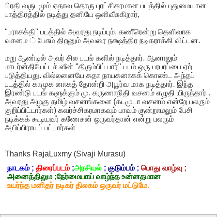
பிரதி வருடமும் ஏதாவ தொரு புரட்சிகரமான படத்தில் புதுமையான
பாத்திரத்தில் நடித்து தனியே ஒளிவீசுகிறார்,
"பராசக்தி" படத்தில் அவரது நடிப்பும், கணீரென்று தெளிவாக
வசனம ் பேசும் திறனும் அவரை நக்ஷத்திர நடிகராக்கி விட்டன.
மறு ஆண்டில் அவர் சில படங் களில் நடித்தார். ஆனாலும்
மாடர்ன்தியேட்டச் ஸீன் "திரும்பிப் பார்" படம் ஒரு பரபரப்பை ஏற்
படுத்தியது. வில்லனையே கதா நாயகனாகக் கொண்ட அந்தப்
படத்தில் காமுக னாகத் தோன்றி அபூர்வ மாக நடித்தார். இந்த
இரண்டு படங் களுக்கும் மு. கருணாநிதி வசனம் எழுதி யிருந்தார் .
அவரது அழகு தமிழ் வசனங்களை (கடமுடா வசனம் என்றே பலரும்
குறிப்பிட்டார்கள்) கவர்ச்சிகரமாகவும் பாவம் குன்றாமலும் பேசி
நடிக்கக் கூடியவர் கணேசன் ஒருவர்தான் என்று பலரும்
அபிப்பிராயப் பட்டார்கள்
Thanks RajaLuxmy (Sivaji Murasu)
நாடகம் ;
திரைப்படம்
;
அரசியல்
;
குடும்பம்
;
பொது வாழ்வு ;
அனைத்திலும ;நேர்மையாய் வாழ்ந்த உன்னதமான
உயர்ந்த மனிதர் நடிகர் திலகம் ஒருவர் மட்டுமே.