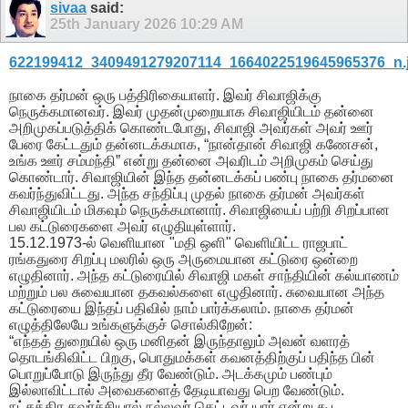
sivaa
said:
25th January 2026
10:29 AM
622199412_3409491279207114_1664022519645965376_n.
நாகை தர்மன் ஒரு பத்திரிகையாளர். இவர் சிவாஜிக்கு
நெருக்கமானவர். இவர் முதன்முறையாக சிவாஜியிடம் தன்னை
அறிமுகப்படுத்திக் கொண்டபோது, சிவாஜி அவர்கள் அவர் ஊர்
பேரை கேட்டதும் தன்னடக்கமாக, “நான்தான் சிவாஜி கணேசன்,
உங்க ஊர் சம்மந்தி” என்று தன்னை அவரிடம் அறிமுகம் செய்து
கொண்டார். சிவாஜியின் இந்த தன்னடக்கப் பண்பு நாகை தர்மனை
கவர்ந்துவிட்டது. அந்த சந்திப்பு முதல் நாகை தர்மன் அவர்கள்
சிவாஜியிடம் மிகவும் நெருக்கமானார். சிவாஜியைப் பற்றி சிறப்பான
பல கட்டுரைகளை அவர் எழுதியுள்ளார்.
​15.12.1973-ல் வெளியான "மதி ஒளி" வெளியிட்ட ராஜபாட்
ரங்கதுரை சிறப்பு மலரில் ஒரு அருமையான கட்டுரை ஒன்றை
எழுதினார். அந்த கட்டுரையில் சிவாஜி மகள் சாந்தியின் கல்யாணம்
மற்றும் பல சுவையான தகவல்களை எழுதினார். சுவையான அந்த
கட்டுரையை இந்தப் பதிவில் நாம் பார்க்கலாம். நாகை தர்மன்
எழுத்திலேயே உங்களுக்குச் சொல்கிறேன்:
​“எந்தத் துறையில் ஒரு மனிதன் இருந்தாலும் அவன் வளரத்
தொடங்கிவிட்ட பிறகு, பொதுமக்கள் கவனத்திற்குப் பதிந்த பின்
பொறுப்போடு இருந்து தீர வேண்டும். அடக்கமும் பண்பும்
இல்லாவிட்டால் அவைகளைத் தேடியாவது பெற வேண்டும்.
நட்சத்திர கவர்ச்சியால் நல்லவர் கெட்டவர் யார் என்று கூட