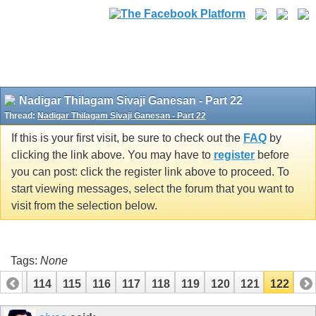
Nadigar Thilagam Sivaji Ganesan - Part 22
Thread:
Nadigar Thilagam Sivaji Ganesan - Part 22
If this is your first visit, be sure to check out the
FAQ
by
clicking the link above. You may have to
register
before
you can post: click the register link above to proceed. To
start viewing messages, select the forum that you want to
visit from the selection below.
Tags:
None
113
114
115
116
117
118
119
120
121
122