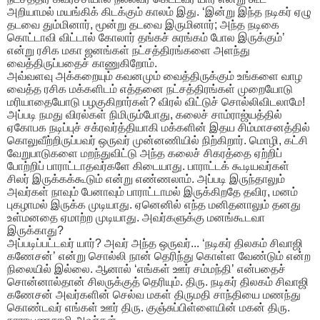
அறியாமல் மயங்கிக் கிடக்கும் காலம் இது. ‘இன்று இந்த நடிகர் ஏழு
தடவை தும்மினார், மூன்று தடவை இருமினார்; அந்த நடிகை
கொட்டாவி விட்டால் கோலார் தங்கச் சுரங்கம் போல இருக்கும்’
என்று ரசிக மகா ஜனங்கள் நட்சத்திரங்களை அளந்து
வைத்திருப்பதைச் காணுகிறோம்.
​அவ்வளவு அக்கறையும் கவனமும் வைத்திருக்கும் உங்களை வாழ
வைத்த ரசிக மக்களிடம் எத்தனை நட்சத்திரங்கள் முறையோடு
மரியாதையோடு பழகுகிறார்கள்? விரல் விட்டுச் சொல்லிவிடலாமே!
அப்படி நமது விரல்கள் நிமிரும்போது, கலைச் சாம்ராஜ்யத்தில்
ஏகோபக நடிப்புச் சக்ரவர்த்தியாகி மக்களின் இதய சிம்மாசனத்தில்
கொலுவீற்றிருப்பவர் ஒருவர் முன்னணியில் நிற்கிறார். மொழி, கட்சி
வேறுபாடுகளை மறந்துவிட்டு அந்த கலைச் சிகரத்தை ஏற்றிப்
போற்றிப் பாராட்டாதவர்களே கிடையாது. பாராட்டக் கூடியவர்கள்
சிலர் இருக்கக்கூடும் என்று எண்ணலாம். அப்படி இருந்தாலும்
அவர்கள் நாவும் பேனாவும் பாராட்டாமல் இருக்கிறதே தவிர, மனம்
புகழாமல் இருக்க முடியாது. ஏனெனில் எந்த மனிதனாலும் தனது
உள்மனதை ஏமாற்ற முடியாது. அவர்களுக்கு மனங்கூடவா
இருக்காது?
​அப்படிப்பட்டவர் யார்? அவர் அந்த ஒருவர்... ‘நடிகர் திலகம் சிவாஜி
கணேசன்’ என்று சொல்லி நான் தெரிந்து கொள்ள வேண்டும் என்ற
நிலையில் இல்லை. ஆனால் ‘எங்கள் ஊர் சம்மந்தி’ என்பதைச்
சொன்னால்தான் சிலருக்குத் தெரியும். திரு. நடிகர் திலகம் சிவாஜி
கணேசன் அவர்களின் செல்வ மகள் திருமதி சாந்தியை மணந்து
கொண்டவர் எங்கள் ஊர் திரு. குஞ்சுப்பிள்ளையின் மகன் திரு.