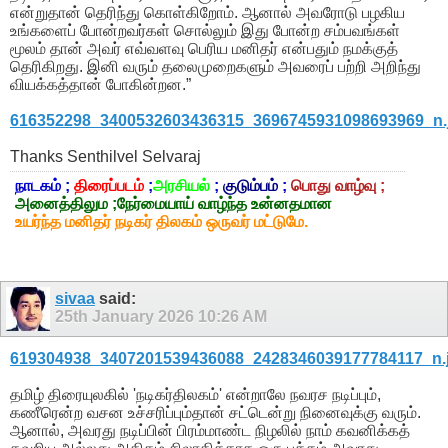
என்றுதான் தெரிந்து கொள்கிறோம். ஆனால் அவரோடு பழகிய
உங்களைப் போன்றவர்கள் சொல்லும் இது போன்ற சம்பவங்கள்
மூலம் தான் அவர் எவ்வளவு பெரிய மனிதர் என்பதும் நமக்குத்
தெரிகிறது. இனி வரும் தலைமுறைகளும் அவரைப் பற்றி அறிந்து
வியக்கத்தான் போகின்றன.”
616352298_3400532603436315_3696745931098693969_n.
Thanks Senthilvel Selvaraj
நாடகம் ;
திரைப்படம்
;
அரசியல்
;
குடும்பம்
;
பொது வாழ்வு ;
அனைத்திலும ;நேர்மையாய் வாழ்ந்த உன்னதமான
உயர்ந்த மனிதர் நடிகர் திலகம் ஒருவர் மட்டுமே.
sivaa
said:
25th January 2026
10:26 AM
619304938_3407201539436088_2428346039177784117_n.
தமிழ் திரையுலகில் 'நடிகர்திலகம்' என்றாலே நவரச நடிப்பும்,
கணீரென்ற வசன உச்சரிப்பும்தான் சட்டென்று நினைவுக்கு வரும்.
ஆனால், அவரது நடிப்பின் பிரம்மாண்ட நிழலில் நாம் கவனிக்கத்