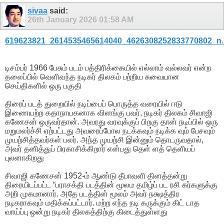
sivaa
said:
26th January 2026
01:58 AM
619623821_2614535465614040_4626308252833770802_n.
டிசம்பர் 1966 பேசும் படம் பத்திரிக்கையில் எல்லாம் வல்லவர் என்ற
தலைப்பில் வெளிவந்த நடிகர் திலகம் பற்றிய சுவையான
செய்திகளில் ஒரு பகுதி
திரைப் படத் துறையில் நடிப்பைப் பொருத்த வரையில் ஈடு
இணையற்ற கதாநாயகனாக விளங்கு பவர், நடிகர் திலகம் சிவாஜி
கணேசன் ஒருவர்தான். அவரது வரவுக்குப் பிறகு தான் நடிப்பில் ஒரு
மறுமலர்ச்சி ஏற்பட்டது அவரைப்போல நடக்கவும் நடிக்க வும் பேசவும்
முயற்சித்தவர்கள் பலர். அந்த முயற்சி இன்னும் தொடருவதால்,
அவர் தனித்துப் பிரகாசிக்கிறார் என்பது தெள் ளத் தெளியப்
புலனாகிறது
சிவாஜி கணேசன் 1952-ம் ஆண்டு தீபாவளி தினத்தன்று
திரையிடப்பட்ட “பராசக்தி படத்தின் மூலம தமிழ்ப் பட ரசி கர்களுக்கு
அறி முகமானார். அதே படத்தின் மூலம் அவர் நக்ஷத்திர
நடிகராகவும் மதிக்கப்பட்டார். மற்ற எந்த நடி கருக்கும் கிட் டாத
வாய்ப்பு ஒன்று நடிகர் திலகத்திற்கு கிடைத்துள்ளது