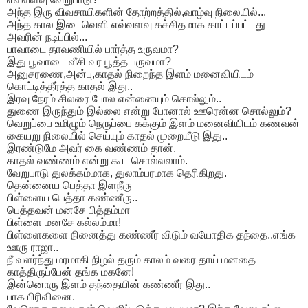
அந்த இரு விவசாயிகளின் தோற்றத்தில்,வாழ்வு நிலையில்...
அந்த கால இடைவெளி எவ்வளவு கச்சிதமாக காட்டப்பட்டது
அவரின் நடிப்பில்...
பாவாடை தாவணியில் பார்த்த உருவமா?
இது பூவாடை வீசி வர பூத்த பருவமா?
அனுசரணை,அன்பு,காதல் நிறைந்த இளம் மனைவியிடம்
கொட்டித்தீர்த்த காதல் இது..
இரவு நேரம் சிலரை போல என்னையும் கொல்லும்..
துணை இருந்தும் இல்லை என்று போனால் ஊரென்ன சொல்லும்?
வெறுப்பை உமிழும் நெருப்பை கக்கும் இளம் மனைவியிடம் கணவன்
கையறு நிலையில் செய்யும் காதல் முறையீடு இது..
இரண்டுமே அவர் கை வண்ணம் தான்.
காதல் வண்ணம் என்று கூட சொல்லலாம்.
வேறுபாடு துலக்கம்மாக, துலாம்பரமாக தெரிகிறது.
தென்னைய பெத்தா இளநீரு
பிள்ளைய பெத்தா கண்ணீரு..
பெத்தவன் மனசே பித்தம்மா
பிள்ளை மனசே கல்லம்மா!
பிள்ளைகளை நினைத்து கண்ணீர் விடும் வயோதிக தந்தை..எங்க
ஊரு ராஜா..
நீ வளர்ந்து மரமாகி நிழல் தரும் காலம் வரை தாய் மனதை
காத்திருப்பேன் தங்க மகனே!
இன்னொரு இளம் தந்தையின் கண்ணீர் இது..
பாக பிரிவினை.