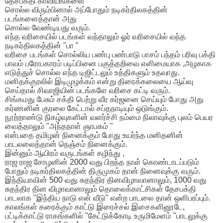
தேசபக்தி காவியங்களை
சொல்ல விரும்பினால் அப்போதும் நடிகர்திலகத்தின்
படங்களைத்தான் அது
சொல்ல வேண்டியது வரும்.
எந்த வரிசையில் படங்கள் வந்தாலும் ஓர் வரிசையில் வந்த
நடிகர்திலகத்தின் "பா "
வரிசை படங்கள் சொல்லிய பண்பு பண்பாடு பாசம் பந்தம் பரிவு பக்தி
பாவம் பரோபகாரம் படிப்பினை பகுத்தறிவை எளிமையாக ,அழகாக
எடுத்துச் சொல்ல எந்த டிஜிட்டலும் உத்திகளும் உதவாது.
மனிதக்குரலில் இடிமுழக்கம் என்று திரைக்கலையை ஆய்வு
செய்தால் சிவாஜியின் படங்களே வரிசை கட்டி வரும்.
சிங்கமது பேசும் சக்தி பெற்று வீர கர்ஜனை செய்யும் போது அது
கர்ணனின் குரலை கேட்டால் சப்தநாடியும் ஒடுங்கும்.
நூற்றாண்டு நிகழ்வுகளின் வளர்ச்சி நம்மை நிலாவுக்கு புலம் பெயர
வைத்தாலும் "அந்தநாள் ஞாபகம் "
என்பதை தமிழன் நினைக்கும் போது உயர்ந்த மனிதனின்
பாடலலைத்தான் நெஞ்சம் நினைக்கும்.
இன்னும் ஆயிரம் வருடங்கள் கழிந்து ,
ராஜ ராஜ சோழனின் 2000 வது பிறந்த நாள் கொண்டாடப்படும்
போதும் நடிகர்திலகத்தின் திருமுகம் தான் நினைவுக்கு வரும்.
இந்தியாவின் 500 வது சுதந்திர தினவிழாவானாலும், 1000 வது
சுதந்திர தின விழாவானாலும் தொலைக்காட்சிகள் தேசபக்தி
பாடலாக "இந்திய நாடு என் வீடு" என்ற பாடலை தான் ஒளிபரப்பும்.
காலங்கள் கரைக்கும் காட்டு இரைச்சல் இசைகளினூடே,
பட்டிக்காட்டு ராகங்களில் "கேட்டுக்கோடி உருமிமேளம் "பாடலுக்கு