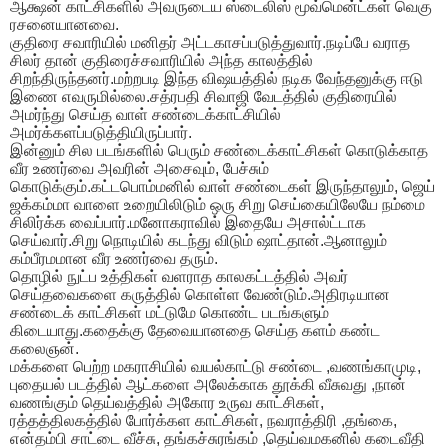
ஆக்ஷன் காட்சிகளில் அவருடைய ஸ்டைலிஸ் மூவ்மென்ட்கள் வெகு
ரசனையானவை.
குதிரை சவாரியில் மனிதர் அட்டகாசப்படுத்துவார்.நடிப்பே வராத
சிலர் தான் குதிரைச்சவாரியில் அந்த காலத்தில்
சிறந்திருந்தனர்.மற்றபடி இந்த விஷயத்தில் நடிக வேந்தனுக்கு ஈடு
இணை எவருமில்லை.சத்ரபதி சிவாஜி வேடத்தில் குதிரையில்
அமர்ந்து செய்த வாள் சண்டைக்காட்சியில்
அமர்க்களப்படுத்தியிருப்பார்.
இன்னும் சில படங்களில் பெரும் சண்டைக்காட்சிகள் கொடுக்காத
வீர உணர்வை அவரின் அசைவும், பேச்சும்
கொடுக்கும்.கட்டபொம்மனில் வாள் சண்டைகள் இருந்தாலும், ஜெய்
ஜக்கம்மா வாளை உறையிலிடும் ஒரு சிறு செய்கையிலேயே நம்மை
சிலிர்க்க வைப்பார்.மனோகராவில் இதையே அசால்ட்டாக
செய்வார்.சிறு நொடியில் கடந்து விடும் ஷாட்தான்.ஆனாலும்
கம்பீரமமான வீர உணர்வை தரும்.
தொழில் நுட்ப உத்திகள் வளராத காலகட்டத்தில் அவர்
செய்தவைகளை கருத்தில் கொள்ள வேண்டும்.அதிரடியான
சண்டைக் காட்சிகள் மட்டுமே கொண்ட படங்களும்
கிடையாது.கதைக்கு தேவையானதை செய்த களம் கண்ட
கலைஞன்.
மக்களை பெற்ற மகராசியில் வயல்காட்டு சண்டை ,வணங்காமுடி,
புதையல் படத்தில் ஆட்களை அலேக்காக தூக்கி வீசுவது ,நான்
வணங்கும் தெய்வத்தில் அகோர உருவ காட்சிகள்,
ரத்தத்திலகத்தில் போர்க்கள காட்சிகள், நவராத்திரி ,தங்கை,
என்தம்பி சாட்டை வீச்சு, தங்கச்சுரங்கம் ,தெய்வமகனில் கடைவீதி