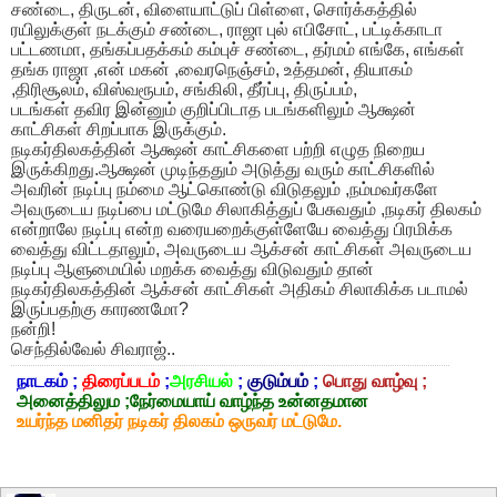
சண்டை, திருடன், விளையாட்டுப் பிள்ளை, சொர்க்கத்தில்
ரயிலுக்குள் நடக்கும் சண்டை, ராஜா புல் எபிசோட், பட்டிக்காடா
பட்டணமா, தங்கப்பதக்கம் கம்புச் சண்டை, தர்மம் எங்கே, எங்கள்
தங்க ராஜா ,என் மகன் ,வைரநெஞ்சம், உத்தமன், தியாகம்
,திரிசூலம், விஸ்வரூபம், சங்கிலி, தீர்ப்பு, திருப்பம்,
படங்கள் தவிர இன்னும் குறிப்பிடாத படங்களிலும் ஆக்ஷன்
காட்சிகள் சிறப்பாக இருக்கும்.
நடிகர்திலகத்தின் ஆக்ஷன் காட்சிகளை பற்றி எழுத நிறைய
இருக்கிறது.ஆக்ஷன் முடிந்ததும் அடுத்து வரும் காட்சிகளில்
அவரின் நடிப்பு நம்மை ஆட்கொண்டு விடுதலும் ,நம்மவர்களே
அவருடைய நடிப்பை மட்டுமே சிலாகித்துப் பேசுவதும் ,நடிகர் திலகம்
என்றாலே நடிப்பு என்ற வரையறைக்குள்ளேயே வைத்து பிரமிக்க
வைத்து விட்டதாலும், அவருடைய ஆக்சன் காட்சிகள் அவருடைய
நடிப்பு ஆளுமையில் மறக்க வைத்து விடுவதும் தான்
நடிகர்திலகத்தின் ஆக்சன் காட்சிகள் அதிகம் சிலாகிக்க படாமல்
இருப்பதற்கு காரணமோ?
நன்றி!
செந்தில்வேல் சிவராஜ்..
நாடகம் ;
திரைப்படம்
;
அரசியல்
;
குடும்பம்
;
பொது வாழ்வு ;
அனைத்திலும ;நேர்மையாய் வாழ்ந்த உன்னதமான
உயர்ந்த மனிதர் நடிகர் திலகம் ஒருவர் மட்டுமே.