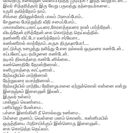
வேறொரு கலைஞன் வெளிப்படுத்த முடியுமா? இந்த வேறுபாட்டை..
இவர் சித்தரித்தார் இரு வேறு பருவத்து தந்தையர்களை..
உருகி தவித்தோம் நாம்.
சிங்கள தீவினுக்கோர் பாலம் அமைப்போம்..
சேதுவை மேடுறுத்தி வீதி சமைப்போம்..
மகாகவியை,மராட்டியரை,கேரளத்தவரை நான் பார்த்தேன்.
வியந்தேன்.ரசித்தேன்.கை கொடுத்த தெய்வத்தில்.
தண்ணீர் விட்டோ வளர்த்தோம் சர்வேசா..
கண்ணீரால் காத்தோம்..கருக திருவுளமோ!....
நாட்டுக்கு உழைத்து நலிந்து போன நல்லவர் ஒருவரை கண்டேன்..
கப்பலோட்டிய தமிழனை கண்டேன்.
நடிகர் திலகத்தை கண்டேனில்லை..
கண்ணெதிரே தோன்றினாள்..
கனிமுகத்தை காட்டினாள்..
நேர்வழியில் மாற்றினாள்
நேற்றுவரை ஏமாற்றினாள்...
நேர்வழியில் மாற்றிய நேரிழையாளை ஏற்றுக்கொள் என்னை என்று
இறைஞ்சும் இளைஞன் இவன்..
இருவர் உள்ளம்
பாலினும் வெண்மை..
பனியினும் மேன்மை..
பச்சை இளங்கிளி நீ சொல்வது உண்மை..
பிள்ளை குணம், வெள்ளை மனம் கொண்ட கன்னிமயில்
ஒருத்தியை அதிசயிக்கும் இன்னொரு இளைஞன்..
கை கொடுத்த தெய்வம்.