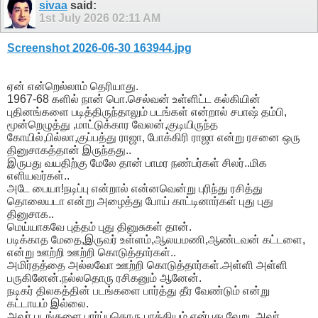
sivaa
said:
1st July 2026
02:11 AM
Screenshot 2026-06-30 163944.jpg
ஏன் என்றெல்லாம் தெரியாது.
1967-68 களில் நான் பொ.செல்வன் உள்ளிட்ட கல்கியின்
புதினங்களை படித்திருந்தாலும் படங்கள் என்றால் சபாஷ் தம்பி,
மூன்றெழுத்து ,மாட்டுக்கார வேலன்,குடியிருந்த
கோயில்,பில்லா,குப்பத்து ராஜா, போக்கிரி ராஜா என்று ரசனை ஒரு
தினுசாகத்தான் இருந்தது..
இருபது வயதிற்கு மேலே தான் பாமர நண்பர்கள் சிலர்..மிக
எளியவர்கள்..
அடே பையா!நடிப்பு என்றால் என்னவென்று புரிந்து ரசித்து
தொலையடா என்று அழைத்து போய் காட்டினார்கள் புது புது
தினுசாக..
மெய்யாகவே புத்தம் புது தினுசுகள் தான்.
படிக்காத மேதை,இருவர் உள்ளம்,ஆலயமணி,ஆண்டவன் கட்டளை,
என்று ஊற்றி ஊற்றி கொடுத்தார்கள்..
அமிர்தத்தை அல்லவோ ஊற்றி கொடுத்தார்கள்.அள்ளி அள்ளி
பருகினேன்.நல்லதொரு ரசிகனும் ஆனேன்.
நடிகர் திலகத்தின் படங்களை பார்த்து தீர வேண்டும் என்று
கட்டாயம் இல்லை.
அவர் படங்களை பார்ப்பதொரு பாக்கியம் என்பது வேறு..அவர்