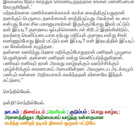
இவ்வளவு நேரம் காத்துக் கொண்டிருந்ததால் உங்கள் மன்னிப்பைக்
கோருகிறேன்.’
​மற்றவர்களை மணிக்கணக்காகக் காக்க வைத்திருப்பதுதான்
தனக்குப் பெருமை, தனக்காகக் காத்திருப்பது அவர்கள் கடமை
என்பது போல சில மகானுபாவர்கள் இருக்கும்போது இவர் மட்டும்
ஏன் இப்படி? குறையை ஒப்புக்கொண்டால் கிரீடம் இறங்கிவிடும்,
தவற்றை வெளிப்படையாக ஏற்பது மதிப்புக் குறைவு என்று சிலர்
எண்ணும்போது இவர் மட்டும் ஏன் இப்படி? என் இதயத்தில் இப்படிப்
பல கேள்விகள் எழுந்தன.
​தன்னை உணர்ந்து பிறரை மதிக்கும்போதுதான் மனிதன் முழுமை
பெறுகிறான். தன்னை மனிதன் என்று வெளிப்படுத்துகிறான்.
பணிவும் கனிவும் தான் அவரது வாழ்வுக்கும் வளர்ச்சிக்கும்
புகழ்ச்சிக்கும் காரணமாய் அமைகின்றன. அவருடைய அடக்கமும்
பண்பும் என்னை அதிகமாகக் கவர்ந்ததன் விளைவே இந்தக்
கட்டுரை.”
செந்தில்வேல்.
நன்றி! செந்தில்வேல்.
நாடகம் ;
திரைப்படம்
;
அரசியல்
;
குடும்பம்
;
பொது வாழ்வு ;
அனைத்திலும ;நேர்மையாய் வாழ்ந்த உன்னதமான
உயர்ந்த மனிதர் நடிகர் திலகம் ஒருவர் மட்டுமே.