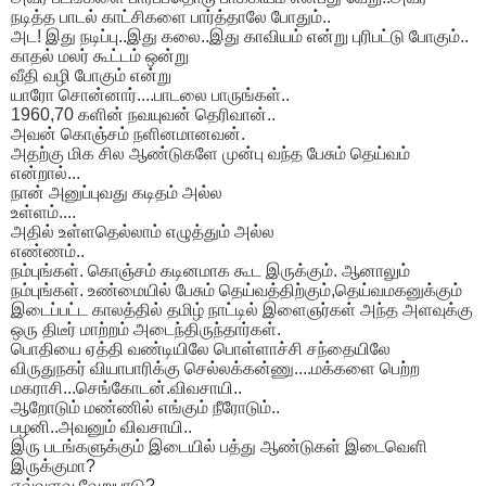
நடித்த பாடல் காட்சிகளை பார்த்தாலே போதும்..
அட! இது நடிப்பு..இது கலை..இது காவியம் என்று புரிபட்டு போகும்..
காதல் மலர் கூட்டம் ஒன்று
வீதி வழி போகும் என்று
யாரோ சொன்னார்....பாடலை பாருங்கள்..
1960,70 களின் நவயுவன் தெரிவான்..
அவன் கொஞ்சம் நளினமானவன்.
அதற்கு மிக சில ஆண்டுகளே முன்பு வந்த பேசும் தெய்வம்
என்றால்...
நான் அனுப்புவது கடிதம் அல்ல
உள்ளம்....
அதில் உள்ளதெல்லாம் எழுத்தும் அல்ல
எண்ணம்..
நம்புங்கள். கொஞ்சம் கடினமாக கூட இருக்கும். ஆனாலும்
நம்புங்கள். உண்மையில் பேசும் தெய்வத்திற்கும்,தெய்வமகனுக்கும்
இடைப்பட்ட காலத்தில் தமிழ் நாட்டில் இளைஞர்கள் அந்த அளவுக்கு
ஒரு திடீர் மாற்றம் அடைந்திருந்தார்கள்.
பொதியை ஏத்தி வண்டியிலே பொள்ளாச்சி சந்தையிலே
விருதுநகர் வியாபாரிக்கு செல்லக்கன்ணு....மக்களை பெற்ற
மகராசி...செங்கோடன்.விவசாயி..
ஆறோடும் மண்ணில் எங்கும் நீரோடும்..
பழனி..அவனும் விவசாயி..
இரு படங்களுக்கும் இடையில் பத்து ஆண்டுகள் இடைவெளி
இருக்குமா?
எவ்வளவு வேறுபாடு?