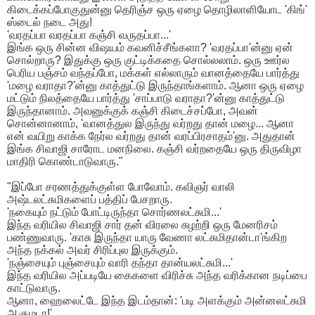
கிடைக்கப்போகுதுன்னு தெரிஞ்ச ஒரு ஏழை தொழிலாளியோட 'கிங்'
ஸ்டைல் நடை அது!
​'வரதப்பா வரதப்பா கஞ்சி வருதப்பா...'
இங்க ஒரு சின்ன விஷயம் கவனிச்சீங்களா? 'வரதப்பா'ன்னு ஏன்
சொல்றாரு? இதுக்கு ஒரு குட்டிக்கதை சொல்லலாம். ஒரு ஊர்ல
பெரிய பஞ்சம் வந்தப்போ, மக்கள் எல்லாரும் வானத்தையே பார்த்து
'மழை வராதா?'ன்னு காத்துட்டு இருந்தாங்களாம். ஆனா ஒரு ஏழை
மட்டும் நிலத்தையே பார்த்து 'சாப்பாடு வராதா?'ன்னு காத்துட்டு
இருந்தானாம். அவனுக்குக் கஞ்சி கிடைச்சப்போ, அவன்
சொன்னானாம், 'வானத்துல இருந்து வர்றது தான் மழை... ஆனா
என் வயிறு காக்க நேர்ல வர்றது தான் வரப்பிரசாதம்'னு. அதுதான்
இங்க சிவாஜி சாரோட மனநிலை. கஞ்சி வர்றதையே ஒரு திருவிழா
மாதிரி கொண்டாடுவாரு."
​"இப்போ சரணத்துக்குள்ள போவோம். கவிஞர் வாலி
அஷ்டலட்சுமிகளைப் பத்திப் பேசறாரு.
'நகையும் நட்டும் போட்டிருந்தா சொர்ணலட்சுமி...'
இந்த வரியில சிவாஜி சார் தன் விரலை சுழற்றி ஒரு மேனரிசம்
பண்ணுவாரு. 'காசு இருந்தா யாரு வேணா லட்சுமிதான்டா'ங்கிற
அந்த நக்கல் அவர் சிரிப்புல இருக்கும்.
'நஞ்சையும் புஞ்சையும் வாரி தந்தா தான்யலட்சுமி...'
இந்த வரியில அப்படியே கைகளை விரிச்சு அந்த வரிக்கான நடிப்பை
காட்டுவாரு.
​ஆனா, ஹைலைட்டே இந்த இடம்தான்: 'படி அளக்கும் அன்னலட்சுமி
ஆகுமடா!'