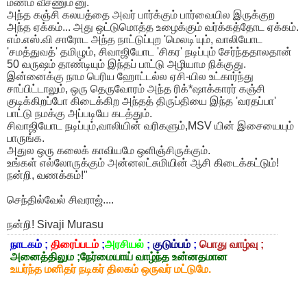
மணம் வீசணும்'னு.
அந்த கஞ்சி கலயத்தை அவர் பார்க்கும் பார்வையில இருக்குற
அந்த ஏக்கம்... அது ஒட்டுமொத்த உழைக்கும் வர்க்கத்தோட ஏக்கம்.
​எம்.எஸ்.வி சாரோட அந்த நாட்டுப்புற 'மெலடி'யும், வாலியோட
'சமத்துவத்' தமிழும், சிவாஜியோட 'சிகர' நடிப்பும் சேர்ந்ததாலதான்
50 வருஷம் தாண்டியும் இந்தப் பாட்டு அழியாம நிக்குது.
இன்னைக்கு நாம பெரிய ஹோட்டல்ல ஏசி-யில உட்கார்ந்து
சாப்பிட்டாலும், ஒரு தெருவோரம் அந்த ரிக்*ஷாக்காரர் கஞ்சி
குடிக்கிறப்போ கிடைக்கிற அந்தத் திருப்தியை இந்த 'வரதப்பா'
பாட்டு நமக்கு அப்படியே கடத்தும்.
​சிவாஜியோட நடிப்பும்,வாலியின் வரிகளும்,MSV யின் இசையையும்
பாருங்க.
அதுல ஒரு கலைக் காவியமே ஒளிஞ்சிருக்கும்.
உங்கள் எல்லோருக்கும் அன்னலட்சுமியின் ஆசி கிடைக்கட்டும்!
நன்றி, வணக்கம்!"
செந்தில்வேல் சிவராஜ்....
நன்றி! Sivaji Murasu
நாடகம் ;
திரைப்படம்
;
அரசியல்
;
குடும்பம்
;
பொது வாழ்வு ;
அனைத்திலும ;நேர்மையாய் வாழ்ந்த உன்னதமான
உயர்ந்த மனிதர் நடிகர் திலகம் ஒருவர் மட்டுமே.