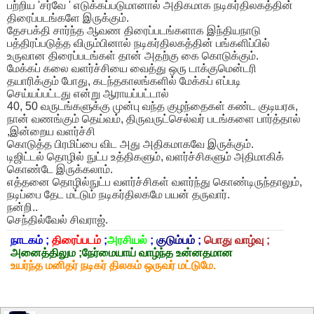
பற்றிய 'சர்வே ' எடுக்கப்படுமானால் அதிகமாக நடிகர்திலகத்தின்
திரைப்படங்களே இருக்கும்.
தேசபக்தி சார்ந்த ஆவண திரைப்படங்களாக இந்தியநாடு
பத்திரப்படுத்த விரும்பினால் நடிகர்திலகத்தின் பங்களிப்பில்
உருவான திரைப்படங்கள் தான் அதற்கு கை கொடுக்கும்.
மேக்கப் கலை வளர்ச்சியை வைத்து ஒரு டாக்குமென்டரி
தயாரிக்கும் போது, கடந்தகாலங்களில் மேக்கப் எப்படி
செய்யப்பட்டது என்று ஆராயப்பட்டால்
40, 50 வருடங்களுக்கு முன்பு வந்த குழந்தைகள் கண்ட குடியரசு,
நான் வணங்கும் தெய்வம், திருவருட்செல்வர் படங்களை பார்த்தால்
,இன்றைய வளர்ச்சி
கொடுத்த பிரமிப்பை விட அது அதிகமாகவே இருக்கும்.
டிஜிட்டல் தொழில் நுட்ப உத்திகளும், வளர்ச்சிகளும் அதிமாகிக்
கொண்டே இருக்கலாம்.
எத்தனை தொழில்நுட்ப வளர்ச்சிகள் வளர்ந்து கொண்டிருந்தாலும்,
நடிப்பை தேட மட்டும் நடிகர்திலகமே பயன் தருவார்.
நன்றி..
செந்தில்வேல் சிவராஜ்.
நாடகம் ;
திரைப்படம்
;
அரசியல்
;
குடும்பம்
;
பொது வாழ்வு ;
அனைத்திலும ;நேர்மையாய் வாழ்ந்த உன்னதமான
உயர்ந்த மனிதர் நடிகர் திலகம் ஒருவர் மட்டுமே.