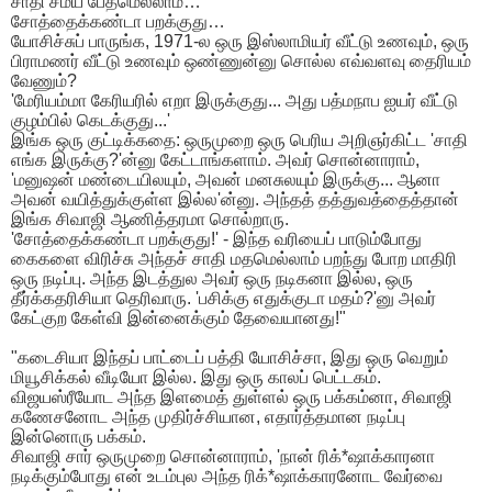
சாதி சமய பேதமெல்லாம்…
சோத்தைக்கண்டா பறக்குது…
யோசிச்சுப் பாருங்க, 1971-ல ஒரு இஸ்லாமியர் வீட்டு உணவும், ஒரு
பிராமணர் வீட்டு உணவும் ஒண்ணுன்னு சொல்ல எவ்வளவு தைரியம்
வேணும்?
​'மேரியம்மா கேரியரில் எறா இருக்குது... அது பத்மநாப ஐயர் வீட்டு
குழம்பில் கெடக்குது...'
இங்க ஒரு குட்டிக்கதை: ஒருமுறை ஒரு பெரிய அறிஞர்கிட்ட 'சாதி
எங்க இருக்கு?'ன்னு கேட்டாங்களாம். அவர் சொன்னாராம்,
'மனுஷன் மண்டையிலயும், அவன் மனசுலயும் இருக்கு... ஆனா
அவன் வயித்துக்குள்ள இல்ல'ன்னு. அந்தத் தத்துவத்தைத்தான்
இங்க சிவாஜி ஆணித்தரமா சொல்றாரு.
'சோத்தைக்கண்டா பறக்குது!' - இந்த வரியைப் பாடும்போது
கைகளை விரிச்சு அந்தச் சாதி மதமெல்லாம் பறந்து போற மாதிரி
ஒரு நடிப்பு. அந்த இடத்துல அவர் ஒரு நடிகனா இல்ல, ஒரு
தீர்க்கதரிசியா தெரிவாரு. 'பசிக்கு எதுக்குடா மதம்?'னு அவர்
கேட்குற கேள்வி இன்னைக்கும் தேவையானது!"
​"கடைசியா இந்தப் பாட்டைப் பத்தி யோசிச்சா, இது ஒரு வெறும்
மியூசிக்கல் வீடியோ இல்ல. இது ஒரு காலப் பெட்டகம்.
விஜயஸ்ரீயோட அந்த இளமைத் துள்ளல் ஒரு பக்கம்னா, சிவாஜி
கணேசனோட அந்த முதிர்ச்சியான, எதார்த்தமான நடிப்பு
இன்னொரு பக்கம்.
​சிவாஜி சார் ஒருமுறை சொன்னாராம், 'நான் ரிக்*ஷாக்காரனா
நடிக்கும்போது என் உடம்புல அந்த ரிக்*ஷாக்காரனோட வேர்வை