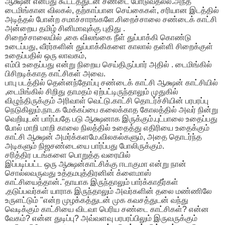
ஆக்ஷன் என்பது கூட்டத்துடன் சண்டை போடுவதல்ல.அந்த
டைமிங்கான விலகல், தற்காப்பான செய்கைகள், சரியான இடத்தில்
அடித்தல் போன்ற சமாச்சாரங்களே.சிறைச்சாலை சண்டைக் காட்சி
அன்றைய தமிழ் சினிமாவுக்கு புதிது .
சிறைச்சாலையில் ,கை விலங்கை நீள் துப்பாக்கி கொண்டு
உடைப்பது, வீரர்களின் துப்பாக்கிகளை காலால் தள்ளி சிறைக்குள்
உதைப்பதில் ஒரு லாவகம்,
எம்பி உதைப்பது என்று நிறைய செய்திருப்பார் அதில் . டைமிங்கில்
பிசிறடிக்காத காட்சிகள் அவை.
பாபு படத்தில் தென்னந்தோப்பு சண்டைக் காட்சி ஆக்ஷன் காட்சியில்
,டைமிங்கில் சிறிது தாமதம் ஏற்பட்டிருந்தாலும் முதுகில்
விழுந்திருக்கும் அரிவாள் வெட்டு.காட்சி தொடர்ச்சியின் பரபரப்பு
நெடுகிலும்.நாடக மேக்கப்பை கலைக்காத கோலத்தில் அவர் நின்று
வெறியுடன் பார்ப்பதே படு ஆக்ஷனாக இருக்கும்.புட்பாலை உதைப்பது
போல் மாறி மாறி காலை நிலத்தில் உதைத்து எதிரியை உதைக்கும்
காட்சி ஆக்ஷன் அமர்க்களமே.விலகல்களும், அதை தொடர்ந்த
அடிகளும் நிஜசண்டையை பார்ப்பது போலிருக்கும்.
சரித்திர படங்களை பொறுத்த வரையில்
இப்படிப்பட்ட ஒரு ஆக்ஷன்காட்சிக்கு ஈடாகுமா என்று நான்
சொல்லவருவது உத்தமபுத்திரனின் க்ளைமாஸ்
காட்சியைத்தான்."தாயாக இருந்தாலும் பார்க்காதீர்கள்
,தடுப்பவர்கள் யாராக இருந்தாலும் அவர்களின் தலை மண்ணிலே
உருளட்டும் "என்ற முழக்கத்துடன் முக கவசத்துடன் வந்து
வெடிக்கும் காட்சியை விடவா பெரிய சண்டை காட்சிகள்? என்ன
வேகம்? என்ன துடிப்பு? அவ்வளவு பரபரப்பிலும் இருவருக்கும்