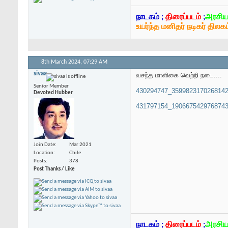
நாடகம் ;
திரைப்படம்
;
அரசிய
உயர்ந்த மனிதர் நடிகர் திலகம
8th March 2024,
07:29 AM
sivaa
வசந்த மாளிகை வெற்றி நடை....
Senior Member
430294747_3599823170268142
Devoted Hubber
431797154_1906675429768743
Join Date
Mar 2021
Location
Chile
Posts
378
Post Thanks / Like
நாடகம் ;
திரைப்படம்
;
அரசிய