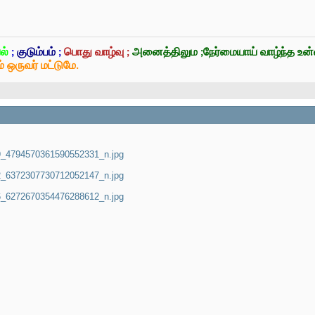
ல்
;
குடும்பம்
;
பொது வாழ்வு ;
அனைத்திலும ;நேர்மையாய் வாழ்ந்த உ
் ஒருவர் மட்டுமே.
_4794570361590552331_n.jpg
_6372307730712052147_n.jpg
_6272670354476288612_n.jpg