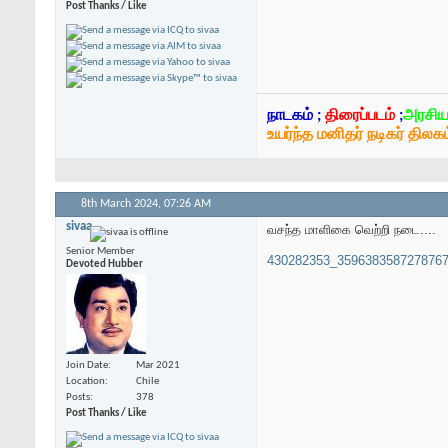
Post Thanks / Like
நாடகம் ;
திரைப்படம்
;
அரசிய
உயர்ந்த மனிதர் நடிகர் திலகம
8th March 2024,
07:26 AM
sivaa
வசந்த மாளிகை வெற்றி நடை....
Senior Member
430282353_3596383587278767
Devoted Hubber
Join Date
Mar 2021
Location
Chile
Posts
378
Post Thanks / Like