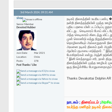
3rd March 2024,
09:31 AM
sivaa
நடிகர் திலகத்தின் உயரிய பண்ப
நன்றி தினத்தந்தியின் மூத்த 
Senior Member
புதிய பறவை யின் படப்பிடிப்பு ஐத
Devoted Hubber
விட்டது . கெடிகாரம் போய் விட்
அந்த கெடிகாரம் கிடைத்து விட்ட
முன் கொண்டு வந்து நிறுத்தினார
தொழிலாளியும் அவ்வாறுதான் நின
அவனை நடிகர் திலகம் தன் அருகே 
ஆயிரம் ரூபாயை எடுத்தார். " இ
Join Date
Mar 2021
போகிறார்கள் என்று அஞ்சி நடுங்
Location
Chile
" இனி செத்தாலும் சரி, நான் திர
Posts
378
தினத்தந்தியின் மூத்த ஊழியர் 
Post Thanks / Like
ஒரு நிகழ்ச்சியே போதுமானதாகும்
Thanks Devakottai Dolphin AR R
நாடகம் ;
திரைப்படம்
;
அரசிய
உயர்ந்த மனிதர் நடிகர் திலகம