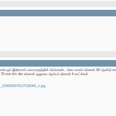
 மாபெரும் இதிகாசம் மகாபாரதத்தின் பிரம்மாண்ட அடையாளம் கர்ணன் 60 ஆண்டு வ
் 70 mm A/c dts கர்ணன் குதூகல ஆரம்பம் தினசரி 4 காட்சிகள்.
_2200030070137538365_n.jpg