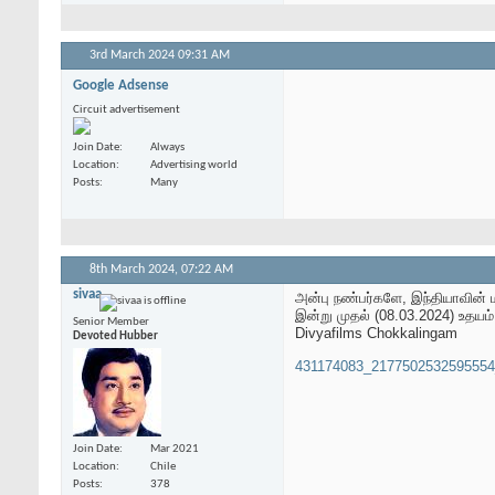
3rd March 2024
09:31 AM
Google Adsense
Circuit advertisement
Join Date
Always
Location
Advertising world
Posts
Many
8th March 2024,
07:22 AM
sivaa
அன்பு நண்பர்களே, இந்தியாவின்
இன்று முதல் (08.03.2024) உதயம
Senior Member
Divyafilms Chokkalingam
Devoted Hubber
431174083_2177502532595554
Join Date
Mar 2021
Location
Chile
Posts
378