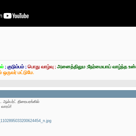
ல்
;
குடும்பம்
;
பொது வாழ்வு ;
அனைத்திலும ;நேர்மையாய் வாழ்ந்த உ
் ஒருவர் மட்டுமே.
ஆல்பர்ட் திரையரங்கில்
வாரம்!
1102895033200624454_n.jpg