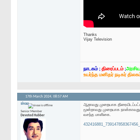
Thanks
Vijay Television
நாடகம் ;
திரைப்படம்
;
அரசிய
உயர்ந்த மனிதர் நடிகர் திலகம
17th March 2024,
08:57 AM
sivaa
ஆறாவது முறையாக திரையிடப்பட்ட 
மூன்றாவது முறையாக நான்காவது 
Senior Member
வசந்த மாளிகை.
Devoted Hubber
432416881_739147858367456_