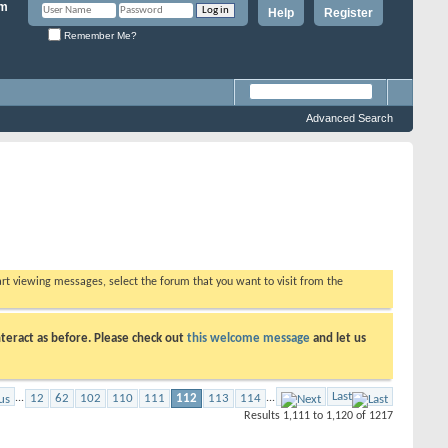
Help
Register
Remember Me?
Advanced Search
tart viewing messages, select the forum that you want to visit from the
teract as before. Please check out
this welcome message
and let us
Last
...
12
62
102
110
111
112
113
114
...
Results 1,111 to 1,120 of 1217