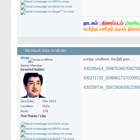
நாடகம் ;
திரைப்படம்
;
அரசிய
உயர்ந்த மனிதர் நடிகர் திலகம
8th March 2024,
07:28 AM
sivaa
வசந்த மாளிகை வெற்றி நடை....
Senior Member
430295414_3598763667040759
Devoted Hubber
430271730_3598961737020952
430259734_3597280930522366
Join Date
Mar 2021
Location
Chile
Posts
378
Post Thanks / Like