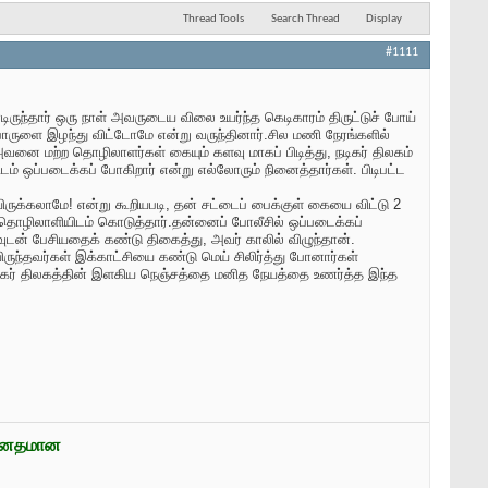
Thread Tools
Search Thread
Display
#1111
டிருந்தார்​ ஒரு நாள் அவருடைய விலை உயர்ந்த கெடிகாரம் திருட்டுச் போய்
 பொருளை இழந்து விட்டோமே என்று வருந்தினார்.சில மணி நேரங்களில்
வனை மற்ற தொழிலாளர்கள் கையும் களவு மாகப் பிடித்து, நடிகர் திலகம்
் ஒப்படைக்கப் போகிறார் என்று எல்லோரும் நினைத்தார்கள். பிடிபட்ட
ுக்கலாமே! என்று கூறியபடி, தன் சட்டைப் பைக்குள் கையை விட்டு 2
தொழிலாளியிடம் கொடுத்தார்.தன்னைப் போலீசில் ஒப்படைக்கப்
ுடன் பேசியதைக் கண்டு திகைத்து, அவர் காலில் விழுந்தான்.
யிருந்தவர்கள் இக்காட்சியை கண்டு மெய் சிலிர்த்து போனார்கள்
ிகர் திலகத்தின் இளகிய நெஞ்சத்தை மனித நேயத்தை உணர்த்த இந்த
ன்னதமான