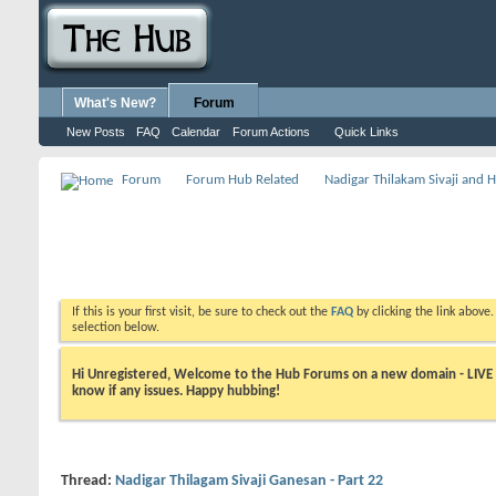
What's New?
Forum
New Posts
FAQ
Calendar
Forum Actions
Quick Links
Forum
Forum Hub Related
Nadigar Thilakam Sivaji and 
If this is your first visit, be sure to check out the
FAQ
by clicking the link above
selection below.
Hi Unregistered, Welcome to the Hub Forums on a new domain - LIVE ! A
know if any issues. Happy hubbing!
Thread:
Nadigar Thilagam Sivaji Ganesan - Part 22