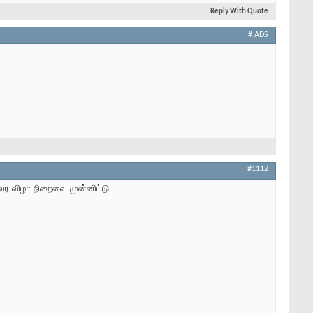
Reply With Quote
# ADS
#1112
ைர விழா நிறைவை முன்னிட்டு