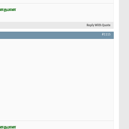
ன்னதமான
Reply With Quote
#1115
ன்னதமான