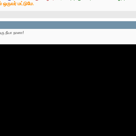
் ஒருவர் மட்டுமே.
ரு நீயா நானா!