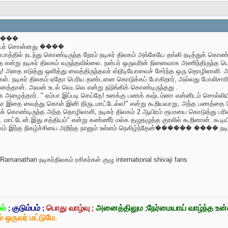
ு ����
ஊழியர் சொன்னது ����
ராபாத்தில் நடந்து கொண்டிருந்த நேரம் நடிகர் திலகம் அங்கேயே தங்கி நடித்துக் கொண்
டதே என்று நடிகர் திலகம் வருந்தவில்லை. நன்பர் ஒருவரின் நினைவாக அணிந்திருந்த
து! அதை எடுத்து ஒளித்து வைத்திருந்தவர் ஸ்டூடியோவைச் சேர்ந்த ஒரு தொழிலாளி. அ
்கள். நடிகர் திலகம் ஏதோ பெரிய தண்டனை கொடுக்கப் போகிறார், அல்லது போலிசாரிடம
ைத்தான். அவன் உடல் வெடவெ என்று நடுங்கிக் கொண்டிருந்தது .
அழைத்தார். " ஏம்பா இப்படி செய்தே! உனக்கு பணக் கஷ்டம்னா என்னிடம் சொல்லியிர
ந்தா இதை வைத்து கொள் இனி திருடமாட்டேல்ல!" என்று கூறியவாறு, அந்த பணத்தை 
கிக் கொண்டிருந்த அந்த தொழிலாளி, நடிகர் திலகம் 2 ஆயிரம் ரூபாயை கொடுத்து பரிவ
ுட மாட்டேன்.இது சத்தியம்" என்று கண்ணீர் மல்க தழுதழுத்த குரலில் கூறினான். கூடி
மூலம் இந்த நிகழ்ச்சியை அறிந்த நானும் உள்ளம் நெகிழ்ந்தேன்������ ����.நட
amanathan நடிகர்திலகம் ரசிகர்கள் குழு international shivaji fans
ல்
;
குடும்பம்
;
பொது வாழ்வு ;
அனைத்திலும ;நேர்மையாய் வாழ்ந்த உ
் ஒருவர் மட்டுமே.