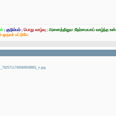
ல்
;
குடும்பம்
;
பொது வாழ்வு ;
அனைத்திலும ;நேர்மையாய் வாழ்ந்த உ
் ஒருவர் மட்டுமே.
_7925711740068938881_n.jpg