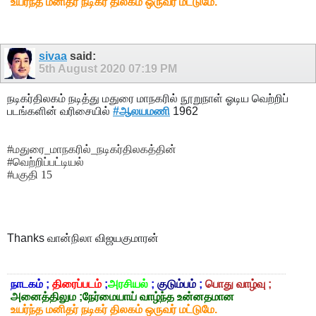
உயர்ந்த மனிதர் நடிகர் திலகம் ஒருவர் மட்டுமே.
sivaa
said:
5th August 2020
07:19 PM
நடிகர்திலகம் நடித்து மதுரை மாநகரில் நூறுநாள் ஓடிய வெற்றிப்
படங்களின் வரிசையில்
#ஆலயமணி
1962
#மதுரை_மாநகரில்_நடிகர்திலகத்தின்
#வெற்றிப்பட்டியல்
#பகுதி 15
Thanks
வான்நிலா விஜயகுமாரன்
நாடகம் ;
திரைப்படம்
;
அரசியல்
;
குடும்பம்
;
பொது வாழ்வு ;
அனைத்திலும ;நேர்மையாய் வாழ்ந்த உன்னதமான
உயர்ந்த மனிதர் நடிகர் திலகம் ஒருவர் மட்டுமே.