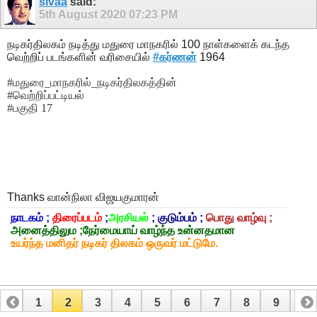
sivaa
said:
5th August 2020
07:23 PM
நடிகர்திலகம் நடித்து மதுரை மாநகரில் 100 நாள்களைக் கடந்த
வெற்றிப் படங்களின் வரிசையில்
#கர்ணன்
1964
#மதுரை_மாநகரில்_நடிகர்திலகத்தின்
#வெற்றிப்பட்டியல்
#பகுதி 17
Thanks
வான்நிலா விஜயகுமாரன்
நாடகம் ;
திரைப்படம்
;
அரசியல்
;
குடும்பம்
;
பொது வாழ்வு ;
அனைத்திலும ;நேர்மையாய் வாழ்ந்த உன்னதமான
உயர்ந்த மனிதர் நடிகர் திலகம் ஒருவர் மட்டுமே.
1
2
3
4
5
6
7
8
9
10