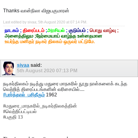
Thanks
வான்நிலா விஜயகுமாரன்
Last edited by sivaa; 5th August 2020 at
07:14 PM
.
நாடகம் ;
திரைப்படம்
;
அரசியல்
;
குடும்பம்
;
பொது வாழ்வு ;
அனைத்திலும ;நேர்மையாய் வாழ்ந்த உன்னதமான
உயர்ந்த மனிதர் நடிகர் திலகம் ஒருவர் மட்டுமே.
sivaa
said:
5th August 2020
07:13 PM
நடிகர்திலகம் நடித்து மதுரை மாநகரில் நூறு நாள்களைக் கடந்த
வெற்றித் திரைப்படங்களின் வரிசையில்....
#பார்த்தால்_பசிதீரும்
1962
#மதுரை_மாநகரில்_நடிகர்திலகத்தின்
#வெற்றிப்பட்டியல்
#பகுதி 13