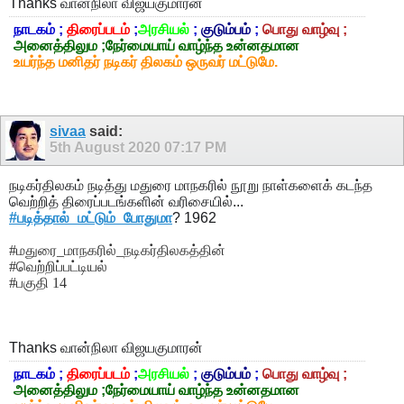
Thanks
வான்நிலா விஜயகுமாரன்
நாடகம் ;
திரைப்படம்
;
அரசியல்
;
குடும்பம்
;
பொது வாழ்வு ;
அனைத்திலும ;நேர்மையாய் வாழ்ந்த உன்னதமான
உயர்ந்த மனிதர் நடிகர் திலகம் ஒருவர் மட்டுமே.
sivaa
said:
5th August 2020
07:17 PM
நடிகர்திலகம் நடித்து மதுரை மாநகரில் நூறு நாள்களைக் கடந்த
வெற்றித் திரைப்படங்களின் வரிசையில்...
#படித்தால்_மட்டும்_போதுமா
? 1962
#மதுரை_மாநகரில்_நடிகர்திலகத்தின்
#வெற்றிப்பட்டியல்
#பகுதி 14
Thanks
வான்நிலா விஜயகுமாரன்
நாடகம் ;
திரைப்படம்
;
அரசியல்
;
குடும்பம்
;
பொது வாழ்வு ;
அனைத்திலும ;நேர்மையாய் வாழ்ந்த உன்னதமான