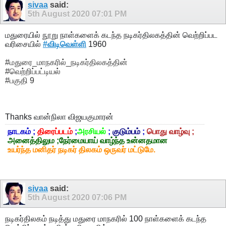
sivaa
said:
5th August 2020
07:01 PM
மதுரையில் நூறு நாள்களைக் கடந்த நடிகர்திலகத்தின் வெற்றிப்பட
வரிசையில்
#விடிவெள்ளி
1960
#மதுரை_மாநகரில்_நடிகர்திலகத்தின்
#வெற்றிப்பட்டியல்
#பகுதி 9
Thanks
வான்நிலா விஜயகுமாரன்
நாடகம் ;
திரைப்படம்
;
அரசியல்
;
குடும்பம்
;
பொது வாழ்வு ;
அனைத்திலும ;நேர்மையாய் வாழ்ந்த உன்னதமான
உயர்ந்த மனிதர் நடிகர் திலகம் ஒருவர் மட்டுமே.
sivaa
said:
5th August 2020
07:06 PM
நடிகர்திலகம் நடித்து மதுரை மாநகரில் 100 நாள்களைக் கடந்த