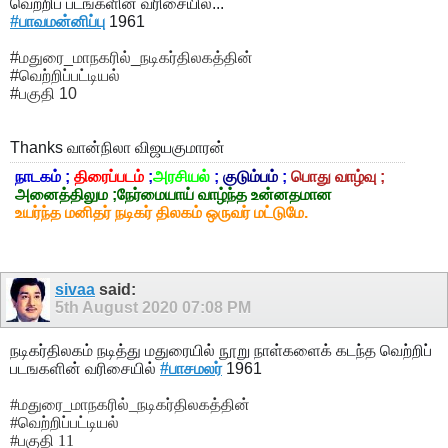
வெற்றிப் படங்களின் வரிசையில்...
#பாவமன்னிப்பு
1961
#மதுரை_மாநகரில்_நடிகர்திலகத்தின்
#வெற்றிப்பட்டியல்
#பகுதி 10
Thanks
வான்நிலா விஜயகுமாரன்
நாடகம் ;
திரைப்படம்
;
அரசியல்
;
குடும்பம்
;
பொது வாழ்வு ;
அனைத்திலும ;நேர்மையாய் வாழ்ந்த உன்னதமான
உயர்ந்த மனிதர் நடிகர் திலகம் ஒருவர் மட்டுமே.
sivaa
said:
5th August 2020
07:08 PM
நடிகர்திலகம் நடித்து மதுரையில் நூறு நாள்களைக் கடந்த வெற்றிப்
படஙகளின் வரிசையில்
#பாசமலர்
1961
#மதுரை_மாநகரில்_நடிகர்திலகத்தின்
#வெற்றிப்பட்டியல்
#பகுதி 11