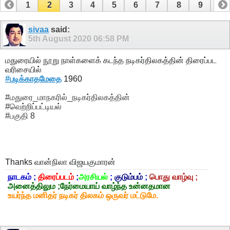
1
2
3
4
5
6
7
8
9
10
11
12
13
14
15
16
17
18
sivaa
said:
5th August 2020
06:58 PM
மதுரையில் நூறு நாள்களைக் கடந்த நடிகர்திலகத்தின் திரைப்பட
வரிசையில்
#படிக்காதமேதை
1960
#மதுரை_மாநகரில்_நடிகர்திலகத்தின்
#வெற்றிப்பட்டியல்
#பகுதி 8
Thanks
வான்நிலா விஜயகுமாரன்
நாடகம் ;
திரைப்படம்
;
அரசியல்
;
குடும்பம்
;
பொது வாழ்வு ;
அனைத்திலும ;நேர்மையாய் வாழ்ந்த உன்னதமான
உயர்ந்த மனிதர் நடிகர் திலகம் ஒருவர் மட்டுமே.