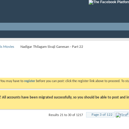
His Movies
Nadigar Thilagam Sivaji Ganesan - Part 22
. You may have to
register
before you can post: click the register link above to proceed. To s
ll accounts have been migrated successfully, so you should be able to post and in
F
Page 3 of 122
Results 21 to 30 of 1217