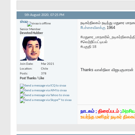
5th August 2020,
07:25 PM
sivaa
நடிகர்திலகம் நடித்து மதுரை மாநக
#பச்சைவிளக்கு
1964
Senior Member
Devoted Hubber
#மதுரை_மாநகரில்_நடிகர்திலகத்த
#வெற்றிப்பட்டியல்
#பகுதி 18
Join Date
Mar 2021
Location
Chile
Thanks
வான்நிலா விஜயகுமாரன்
Posts
378
Post Thanks / Like
நாடகம் ;
திரைப்படம்
;
அரசிய
உயர்ந்த மனிதர் நடிகர் திலகம