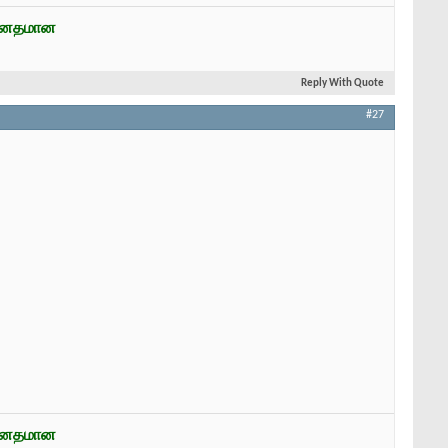
ன்னதமான
Reply With Quote
#27
ன்னதமான