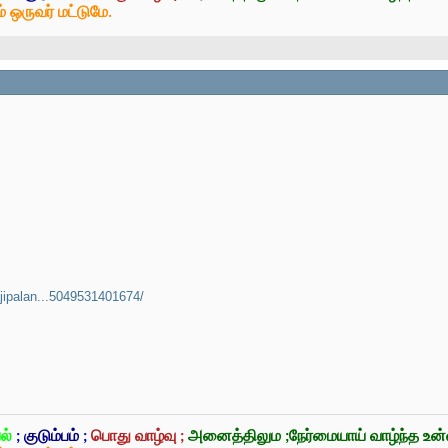
் ஒருவர் மட்டுமே.
jipalan...5049531401674/
ல்
;
குடும்பம்
;
பொது வாழ்வு ;
அனைத்திலும ;நேர்மையாய் வாழ்ந்த உ