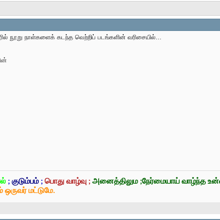
ரில் நூறு நாள்களைக் கடந்த வெற்றிப் படங்களின் வரிசையில்...
ின்
ல்
;
குடும்பம்
;
பொது வாழ்வு ;
அனைத்திலும ;நேர்மையாய் வாழ்ந்த உ
் ஒருவர் மட்டுமே.