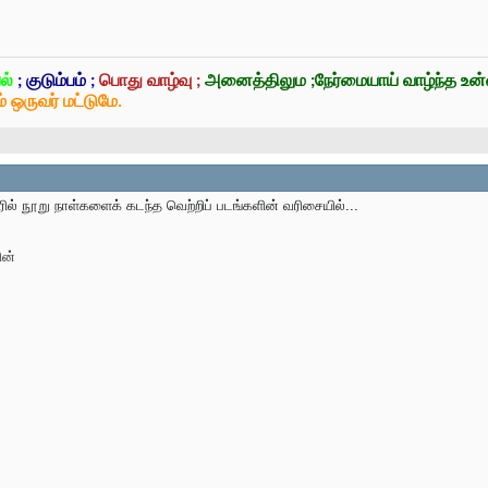
ல்
;
குடும்பம்
;
பொது வாழ்வு ;
அனைத்திலும ;நேர்மையாய் வாழ்ந்த உ
் ஒருவர் மட்டுமே.
ரில் நூறு நாள்களைக் கடந்த வெற்றிப் படங்களின் வரிசையில்...
ின்