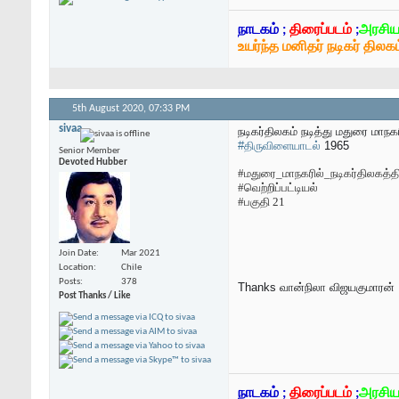
நாடகம் ;
திரைப்படம்
;
அரசிய
உயர்ந்த மனிதர் நடிகர் திலகம
5th August 2020,
07:33 PM
sivaa
நடிகர்திலகம் நடித்து மதுரை மாநக
#திருவிளையாடல்
1965
Senior Member
Devoted Hubber
#மதுரை_மாநகரில்_நடிகர்திலகத்த
#வெற்றிப்பட்டியல்
#பகுதி 21
Join Date
Mar 2021
Location
Chile
Posts
378
Thanks
வான்நிலா விஜயகுமாரன்
Post Thanks / Like
நாடகம் ;
திரைப்படம்
;
அரசிய