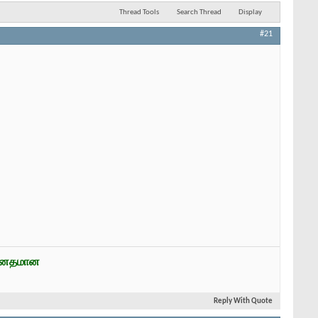
Thread Tools
Search Thread
Display
#21
ன்னதமான
Reply With Quote