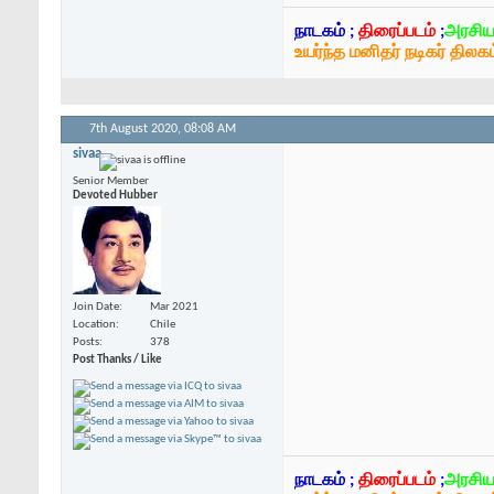
நாடகம் ;
திரைப்படம்
;
அரசிய
உயர்ந்த மனிதர் நடிகர் திலகம
7th August 2020,
08:08 AM
sivaa
Senior Member
Devoted Hubber
Join Date
Mar 2021
Location
Chile
Posts
378
Post Thanks / Like
நாடகம் ;
திரைப்படம்
;
அரசிய