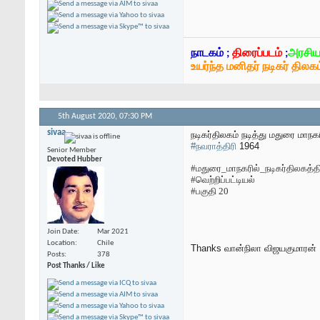
நாடகம் ;
திரைப்படம்
;
அரசிய
உயர்ந்த மனிதர் நடிகர் திலகம
5th August 2020,
07:30 PM
sivaa
நடிகர்திலகம் நடித்து மதுரை மாநக
#நவராத்திரி
1964
Senior Member
Devoted Hubber
#மதுரை_மாநகரில்_நடிகர்திலகத்த
#வெற்றிப்பட்டியல்
#பகுதி 20
Join Date
Mar 2021
Location
Chile
Thanks
வான்நிலா விஜயகுமாரன்
Posts
378
Post Thanks / Like