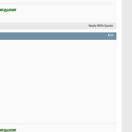
ன்னதமான
Reply With Quote
#24
ன்னதமான