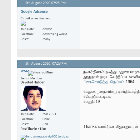
5th August 2020
07:25 PM
Google Adsense
Circuit advertisement
Join Date
Always
Location
Advertising world
Posts
Many
5th August 2020,
07:28 PM
sivaa
நடிகர்திலகம் நடித்து மதுரை மாநகர
நூறுநாள் ஓடிய வெற்றிப் படங்களின
Senior Member
#கைகொடுத்த_தெய்வம்
1964
Devoted Hubber
#மதுரை_மாநகரில்_நடிகர்திலகத்த
#வெற்றிப்பட்டியல்
#பகுதி 19
Join Date
Mar 2021
Location
Chile
Posts
378
Thanks
வான்நிலா விஜயகுமாரன்
Post Thanks / Like