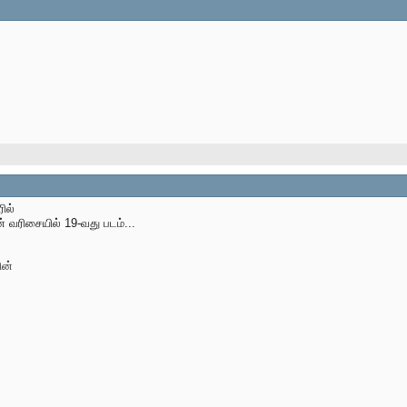
ில்
் வரிசையில் 19-வது படம்...
ின்