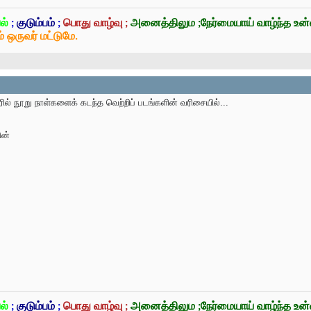
ல்
;
குடும்பம்
;
பொது வாழ்வு ;
அனைத்திலும ;நேர்மையாய் வாழ்ந்த உ
் ஒருவர் மட்டுமே.
ரில் நூறு நாள்களைக் கடந்த வெற்றிப் படங்களின் வரிசையில்...
ின்
ல்
;
குடும்பம்
;
பொது வாழ்வு ;
அனைத்திலும ;நேர்மையாய் வாழ்ந்த உ