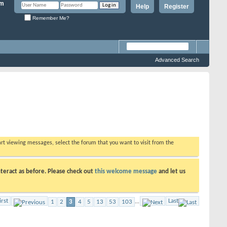
Help
Register
Remember Me?
Advanced Search
tart viewing messages, select the forum that you want to visit from the
teract as before. Please check out
this welcome message
and let us
irst
Last
1
2
3
4
5
13
53
103
...