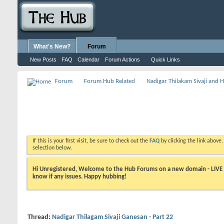
What's New?
Forum
New Posts
FAQ
Calendar
Forum Actions
Quick Links
Forum
Forum Hub Related
Nadigar Thilakam Sivaji and 
If this is your first visit, be sure to check out the
FAQ
by clicking the link above
selection below.
Hi Unregistered, Welcome to the Hub Forums on a new domain - LIVE ! A
know if any issues. Happy hubbing!
Thread:
Nadigar Thilagam Sivaji Ganesan - Part 22