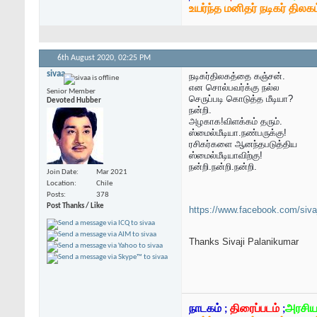
உயர்ந்த மனிதர் நடிகர் திலகம
6th August 2020,
02:25 PM
sivaa
நடிகர்திலகத்தை கஞ்சன்.
என சொல்பவர்க்கு நல்ல
Senior Member
செருப்படி கொடுத்த மீடியா?
Devoted Hubber
நன்றி.
அழகாக!விளக்கம் தரும்.
ஸ்மைல்மீடியா.நண்பருக்கு!
ரசிகர்களை ஆனந்தபடுத்திய
ஸ்மைல்மீடியாவிற்கு!
நன்றி.நன்றி.நன்றி.
Join Date
Mar 2021
Location
Chile
Posts
378
Post Thanks / Like
https://www.facebook.com/siva
Thanks Sivaji Palanikumar
நாடகம் ;
திரைப்படம்
;
அரசிய